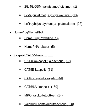
2G/4G/GSM-vahvistimet/toistimet
(
1
)
GSM-puhelimet ja yhdyskäytävät
(
13
)
LoRa-yhdyskäytävät ja -päätelaitteet
(
22
)
HomePlug/HomePNA
(
8
)
HomePlug/Powerline
(
3
)
HomePNA-laitteet
(
5
)
Kaapelit CAT/Valokuitu
(
608
)
CAT-ulkokaapelit ja asennus
(
67
)
CAT5E-kaapelit
(
71
)
CAT6 suojatut kaapelit
(
44
)
CAT6/6A -kaapelit
(
159
)
MPO valokuitutuotteet
(
14
)
Valokuitu häntäkuidut/asennus
(
60
)