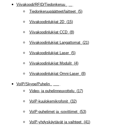
Viivakoodi/RFID/Tiedonkeruu
(
66
)
Tiedonkeruupäätteet/laitteet
(
5
)
Viivakoodinlukijat 2D
(
15
)
Viivakoodinlukijat CCD
(
8
)
Viivakoodinlukijat Langattomat
(
21
)
Viivakoodinlukijat Laser
(
5
)
Viivakoodinlukijat Modulit
(
4
)
Viivakoodinlukijat Omni-Laser
(
8
)
VoIP/Skype/Puhelin
(
143
)
Video- ja puhelinneuvottelu
(
17
)
VoIP-kuulokemikrofonit
(
32
)
VoIP-puhelimet ja -sovittimet
(
53
)
VoIP-yhdyskäytävät ja vaihteet
(
41
)