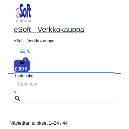
Siirry
sisältöön
eSoft - Verkkokauppa
eSoft - Verkkokauppa
0,00
€
Tuotehaku
×
Näytetään tulokset 1–24 / 44