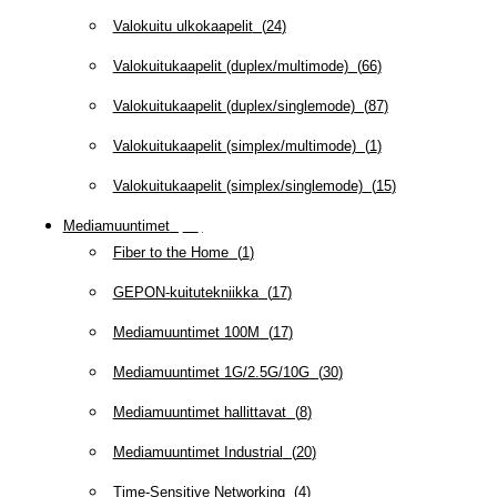
Valokuitu ulkokaapelit
(
24
)
Valokuitukaapelit (duplex/multimode)
(
66
)
Valokuitukaapelit (duplex/singlemode)
(
87
)
Valokuitukaapelit (simplex/multimode)
(
1
)
Valokuitukaapelit (simplex/singlemode)
(
15
)
Mediamuuntimet
(
97
)
Fiber to the Home
(
1
)
GEPON-kuitutekniikka
(
17
)
Mediamuuntimet 100M
(
17
)
Mediamuuntimet 1G/2.5G/10G
(
30
)
Mediamuuntimet hallittavat
(
8
)
Mediamuuntimet Industrial
(
20
)
Time-Sensitive Networking
(
4
)