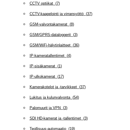
CCTV optiikat
(
7
)
CCTV-kaapelointi ja virransyöttö
(
37
)
GSM-valvontakamerat
(
8
)
GSM/GPRS-dataloggerit
(
3
)
GSM/WiFi-hälytinlaitteet
(
36
)
IP-kameratallentimet
(
4
)
IP-sisäkamerat
(
1
)
IP-ulkokamerat
(
17
)
Kamerakotelot ja -tarvikkeet
(
37
)
Lukitus ja kulunvalvonta
(
54
)
Palomuurit ja VPN
(
3
)
SDI HD-kamerat ja -tallentimet
(
3
)
Teollisuus-automaatio
(
19
)