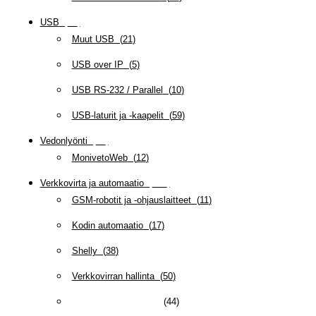
USB
(
95
)
Muut USB
(
21
)
USB over IP
(
5
)
USB RS-232 / Parallel
(
10
)
USB-laturit ja -kaapelit
(
59
)
Vedonlyönti
(
12
)
MonivetoWeb
(
12
)
Verkkovirta ja automaatio
(
160
)
GSM-robotit ja -ohjauslaitteet
(
11
)
Kodin automaatio
(
17
)
Shelly
(
38
)
Verkkovirran hallinta
(
50
)
Verkkovirtatarvikkeet
(
44
)