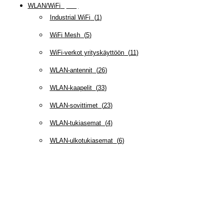
WLAN/WiFi
(
109
)
Industrial WiFi
(
1
)
WiFi Mesh
(
5
)
WiFi-verkot yrityskäyttöön
(
11
)
WLAN-antennit
(
26
)
WLAN-kaapelit
(
33
)
WLAN-sovittimet
(
23
)
WLAN-tukiasemat
(
4
)
WLAN-ulkotukiasemat
(
6
)