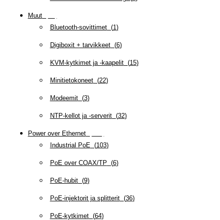
Muut
(
79
)
Bluetooth-sovittimet
(
1
)
Digiboxit + tarvikkeet
(
6
)
KVM-kytkimet ja -kaapelit
(
15
)
Minitietokoneet
(
22
)
Modeemit
(
3
)
NTP-kellot ja -serverit
(
32
)
Power over Ethernet
(
218
)
Industrial PoE
(
103
)
PoE over COAX/TP
(
6
)
PoE-hubit
(
9
)
PoE-injektorit ja splitterit
(
36
)
PoE-kytkimet
(
64
)