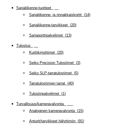
Sarjaliikenne-tuotteet
(
47
)
Sarjaliikenne- ja rinnakkaiskortit
(
14
)
Sarjaliikenne-tarvikkeet
(
20
)
Sarjaporttipalvelimet
(
13
)
Tulostus
(
69
)
Kuittikirjoittimet
(
20
)
Seiko Precision Tulostimet
(
3
)
Seiko SLP-tarratulostimet
(
5
)
Tarratulostimien tarrat
(
40
)
Tulostinpalvelimet
(
1
)
Turvallisuus/kameravalvonta
(
335
)
Analoginen kameravalvonta
(
15
)
Anturit/tarvikkeet hälyttimiin
(
91
)