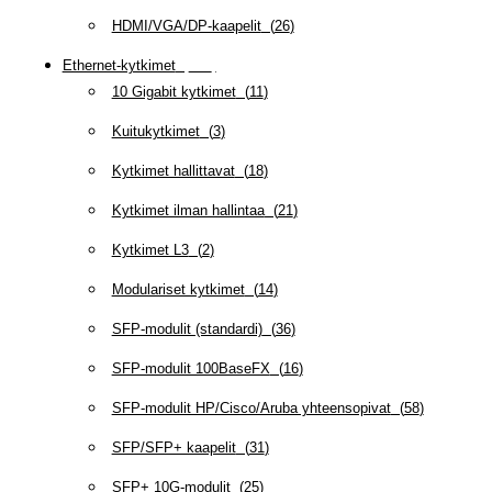
HDMI/VGA/DP-kaapelit
(
26
)
Ethernet-kytkimet
(
319
)
10 Gigabit kytkimet
(
11
)
Kuitukytkimet
(
3
)
Kytkimet hallittavat
(
18
)
Kytkimet ilman hallintaa
(
21
)
Kytkimet L3
(
2
)
Modulariset kytkimet
(
14
)
SFP-modulit (standardi)
(
36
)
SFP-modulit 100BaseFX
(
16
)
SFP-modulit HP/Cisco/Aruba yhteensopivat
(
58
)
SFP/SFP+ kaapelit
(
31
)
SFP+ 10G-modulit
(
25
)