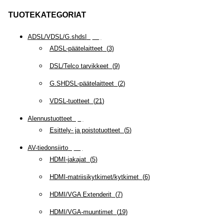
TUOTEKATEGORIAT
ADSL/VDSL/G.shdsl
(
35
)
ADSL-päätelaitteet
(
3
)
DSL/Telco tarvikkeet
(
9
)
G.SHDSL-päätelaitteet
(
2
)
VDSL-tuotteet
(
21
)
Alennustuotteet
(
5
)
Esittely- ja poistotuotteet
(
5
)
AV-tiedonsiirto
(
63
)
HDMI-jakajat
(
5
)
HDMI-matriisikytkimet/kytkimet
(
6
)
HDMI/VGA Extenderit
(
7
)
HDMI/VGA-muuntimet
(
19
)