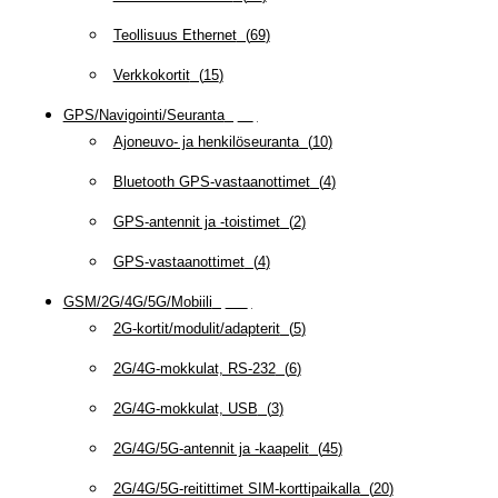
Teollisuus Ethernet
(
69
)
Verkkokortit
(
15
)
GPS/Navigointi/Seuranta
(
20
)
Ajoneuvo- ja henkilöseuranta
(
10
)
Bluetooth GPS-vastaanottimet
(
4
)
GPS-antennit ja -toistimet
(
2
)
GPS-vastaanottimet
(
4
)
GSM/2G/4G/5G/Mobiili
(
115
)
2G-kortit/modulit/adapterit
(
5
)
2G/4G-mokkulat, RS-232
(
6
)
2G/4G-mokkulat, USB
(
3
)
2G/4G/5G-antennit ja -kaapelit
(
45
)
2G/4G/5G-reitittimet SIM-korttipaikalla
(
20
)