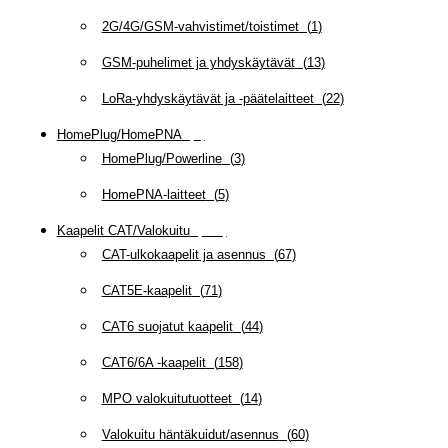
2G/4G/GSM-vahvistimet/toistimet
(
1
)
GSM-puhelimet ja yhdyskäytävät
(
13
)
LoRa-yhdyskäytävät ja -päätelaitteet
(
22
)
HomePlug/HomePNA
(
8
)
HomePlug/Powerline
(
3
)
HomePNA-laitteet
(
5
)
Kaapelit CAT/Valokuitu
(
607
)
CAT-ulkokaapelit ja asennus
(
67
)
CAT5E-kaapelit
(
71
)
CAT6 suojatut kaapelit
(
44
)
CAT6/6A -kaapelit
(
158
)
MPO valokuitutuotteet
(
14
)
Valokuitu häntäkuidut/asennus
(
60
)