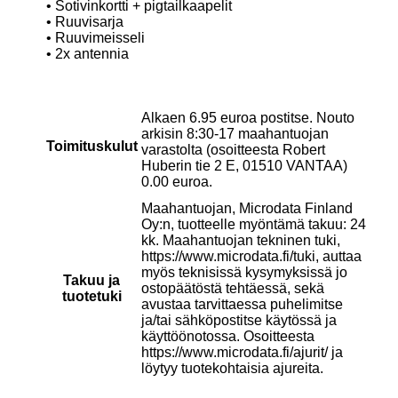
• Sotivinkortti + pigtailkaapelit
• Ruuvisarja
• Ruuvimeisseli
• 2x antennia
Alkaen 6.95 euroa postitse. Nouto
arkisin 8:30-17 maahantuojan
Toimituskulut
varastolta (osoitteesta Robert
Huberin tie 2 E, 01510 VANTAA)
0.00 euroa.
Maahantuojan, Microdata Finland
Oy:n, tuotteelle myöntämä takuu: 24
kk. Maahantuojan tekninen tuki,
https://www.microdata.fi/tuki, auttaa
myös teknisissä kysymyksissä jo
Takuu ja
ostopäätöstä tehtäessä, sekä
tuotetuki
avustaa tarvittaessa puhelimitse
ja/tai sähköpostitse käytössä ja
käyttöönotossa. Osoitteesta
https://www.microdata.fi/ajurit/ ja
löytyy tuotekohtaisia ajureita.