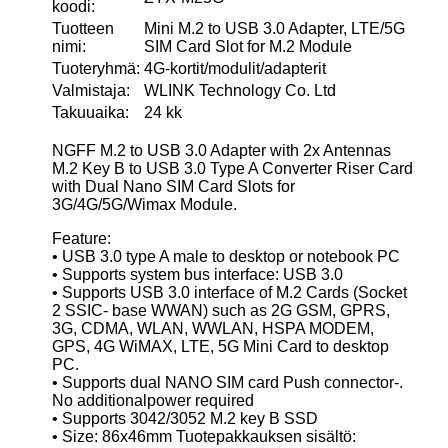
koodi:
Tuotteen
Mini M.2 to USB 3.0 Adapter, LTE/5G
nimi:
SIM Card Slot for M.2 Module
Tuoteryhmä:
4G-kortit/modulit/adapterit
Valmistaja:
WLINK Technology Co. Ltd
Takuuaika:
24 kk
NGFF M.2 to USB 3.0 Adapter with 2x Antennas
M.2 Key B to USB 3.0 Type A Converter Riser Card
with Dual Nano SIM Card Slots for
3G/4G/5G/Wimax Module.
Feature:
• USB 3.0 type A male to desktop or notebook PC
• Supports system bus interface: USB 3.0
• Supports USB 3.0 interface of M.2 Cards (Socket
2 SSIC- base WWAN) such as 2G GSM, GPRS,
3G, CDMA, WLAN, WWLAN, HSPA MODEM,
GPS, 4G WiMAX, LTE, 5G Mini Card to desktop
PC.
• Supports dual NANO SIM card Push connector-.
No additionalpower required
• Supports 3042/3052 M.2 key B SSD
• Size: 86x46mm Tuotepakkauksen sisältö: