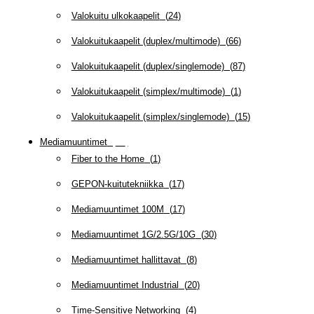
Valokuitu ulkokaapelit
(
24
)
Valokuitukaapelit (duplex/multimode)
(
66
)
Valokuitukaapelit (duplex/singlemode)
(
87
)
Valokuitukaapelit (simplex/multimode)
(
1
)
Valokuitukaapelit (simplex/singlemode)
(
15
)
Mediamuuntimet
(
97
)
Fiber to the Home
(
1
)
GEPON-kuitutekniikka
(
17
)
Mediamuuntimet 100M
(
17
)
Mediamuuntimet 1G/2.5G/10G
(
30
)
Mediamuuntimet hallittavat
(
8
)
Mediamuuntimet Industrial
(
20
)
Time-Sensitive Networking
(
4
)