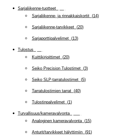
Sarjaliikenne-tuotteet
(
47
)
Sarjaliikenne- ja rinnakkaiskortit
(
14
)
Sarjaliikenne-tarvikkeet
(
20
)
Sarjaporttipalvelimet
(
13
)
Tulostus
(
69
)
Kuittikirjoittimet
(
20
)
Seiko Precision Tulostimet
(
3
)
Seiko SLP-tarratulostimet
(
5
)
Tarratulostimien tarrat
(
40
)
Tulostinpalvelimet
(
1
)
Turvallisuus/kameravalvonta
(
335
)
Analoginen kameravalvonta
(
15
)
Anturit/tarvikkeet hälyttimiin
(
91
)