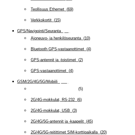
Teollisuus Ethernet
(
69
)
Verkkokortit
(
15
)
GPS/Navigointi/Seuranta
(
20
)
Ajoneuvo- ja henkilöseuranta
(
10
)
Bluetooth GPS-vastaanottimet
(
4
)
GPS-antennit ja -toistimet
(
2
)
GPS-vastaanottimet
(
4
)
GSM/2G/4G/5G/Mobiili
(
115
)
2G-kortit/modulit/adapterit
(
5
)
2G/4G-mokkulat, RS-232
(
6
)
2G/4G-mokkulat, USB
(
3
)
2G/4G/5G-antennit ja -kaapelit
(
45
)
2G/4G/5G-reitittimet SIM-korttipaikalla
(
20
)