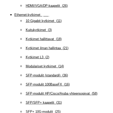
HDMI/VGA/DP-kaapelit
(
26
)
Ethernet-kytkimet
(
319
)
10 Gigabit kytkimet
(
11
)
Kuitukytkimet
(
3
)
Kytkimet hallittavat
(
18
)
Kytkimet ilman hallintaa
(
21
)
Kytkimet L3
(
2
)
Modulariset kytkimet
(
14
)
SFP-modulit (standardi)
(
36
)
SFP-modulit 100BaseFX
(
16
)
SFP-modulit HP/Cisco/Aruba yhteensopivat
(
58
)
SFP/SFP+ kaapelit
(
31
)
SFP+ 10G-modulit
(
25
)