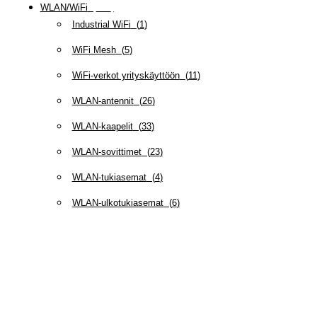
WLAN/WiFi
(
109
)
Industrial WiFi
(
1
)
WiFi Mesh
(
5
)
WiFi-verkot yrityskäyttöön
(
11
)
WLAN-antennit
(
26
)
WLAN-kaapelit
(
33
)
WLAN-sovittimet
(
23
)
WLAN-tukiasemat
(
4
)
WLAN-ulkotukiasemat
(
6
)