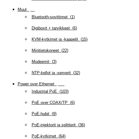
Muut
(
79
)
Bluetooth-sovittimet
(
1
)
Digiboxit + tarvikkeet
(
6
)
KVM-kytkimet ja -kaapelit
(
15
)
Minitietokoneet
(
22
)
Modeemit
(
3
)
NTP-kellot ja -serverit
(
32
)
Power over Ethernet
(
218
)
Industrial PoE
(
103
)
PoE over COAX/TP
(
6
)
PoE-hubit
(
9
)
PoE-injektorit ja splitterit
(
36
)
PoE-kytkimet
(
64
)