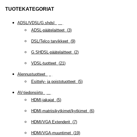
TUOTEKATEGORIAT
ADSL/VDSL/G.shdsl
(
35
)
ADSL-päätelaitteet
(
3
)
DSL/Telco tarvikkeet
(
9
)
G.SHDSL-päätelaitteet
(
2
)
VDSL-tuotteet
(
21
)
Alennustuotteet
(
5
)
Esittely- ja poistotuotteet
(
5
)
AV-tiedonsiirto
(
63
)
HDMI-jakajat
(
5
)
HDMI-matriisikytkimet/kytkimet
(
6
)
HDMI/VGA Extenderit
(
7
)
HDMI/VGA-muuntimet
(
19
)