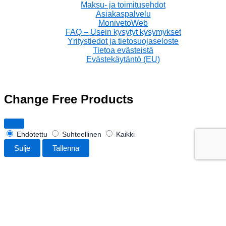
Maksu- ja toimitusehdot
Asiakaspalvelu
MonivetoWeb
FAQ – Usein kysytyt kysymykset
Yritystiedot ja tietosuojaseloste
Tietoa evästeistä
Evästekäytäntö (EU)
Change Free Products
Ehdotettu
Suhteellinen
Kaikki
Sulje
Tallenna
Saatavuus:
4 varastossa