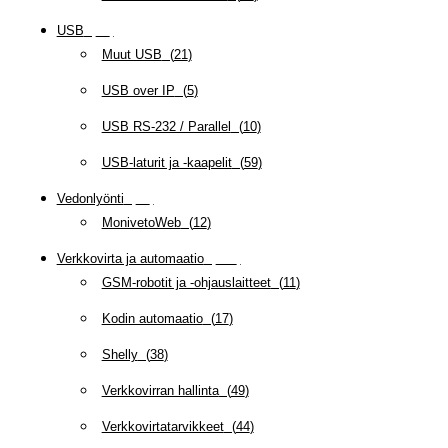
USB
(
95
)
Muut USB
(
21
)
USB over IP
(
5
)
USB RS-232 / Parallel
(
10
)
USB-laturit ja -kaapelit
(
59
)
Vedonlyönti
(
12
)
MonivetoWeb
(
12
)
Verkkovirta ja automaatio
(
159
)
GSM-robotit ja -ohjauslaitteet
(
11
)
Kodin automaatio
(
17
)
Shelly
(
38
)
Verkkovirran hallinta
(
49
)
Verkkovirtatarvikkeet
(
44
)