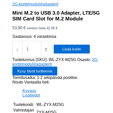
2G-kortit/modulit/adapterit
Mini M.2 to USB 3.0 Adapter, LTE/5G
SIM Card Slot for M.2 Module
53,90
€
veroton hinta
42,95
€
Saatavuus:
4 varastossa
Mini
M.2
-
+
Lisää koriin
to
USB
Tuotetunnus (SKU):
WL-ZYX-M25G
Osasto:
2G-
3.0
kortit/modulit/adapterit
Adapter,
LTE/5G
Toimitusaika: 1-2 arkipäivää postitse.
SIM
Nouto Vantaalta heti.
Card
Slot
Kuvaus
for
Lisätiedot
M.2
Module
Tuotekoodi:
WL-ZYX-M25G
määrä
Valmistajan
ZYX-M25G