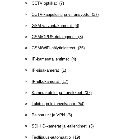
CCTV optiikat
(
7
)
CCTV-kaapelointi ja virransyöttö
(
37
)
GSM-valvontakamerat
(
8
)
GSM/GPRS-dataloggerit
(
3
)
GSM/WiFi-hälytinlaitteet
(
36
)
IP-kameratallentimet
(
4
)
IP-sisäkamerat
(
1
)
IP-ulkokamerat
(
17
)
Kamerakotelot ja -tarvikkeet
(
37
)
Lukitus ja kulunvalvonta
(
54
)
Palomuurit ja VPN
(
3
)
SDI HD-kamerat ja -tallentimet
(
3
)
Teollisuus-automaatio
(
19
)