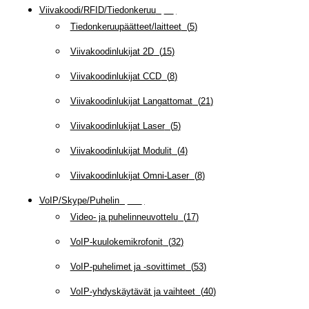
Viivakoodi/RFID/Tiedonkeruu
(
66
)
Tiedonkeruupäätteet/laitteet
(
5
)
Viivakoodinlukijat 2D
(
15
)
Viivakoodinlukijat CCD
(
8
)
Viivakoodinlukijat Langattomat
(
21
)
Viivakoodinlukijat Laser
(
5
)
Viivakoodinlukijat Modulit
(
4
)
Viivakoodinlukijat Omni-Laser
(
8
)
VoIP/Skype/Puhelin
(
142
)
Video- ja puhelinneuvottelu
(
17
)
VoIP-kuulokemikrofonit
(
32
)
VoIP-puhelimet ja -sovittimet
(
53
)
VoIP-yhdyskäytävät ja vaihteet
(
40
)