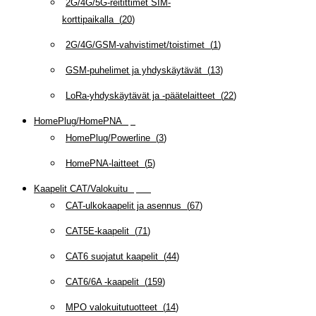
2G/4G/5G-reitittimet SIM-
korttipaikalla
(
20
)
2G/4G/GSM-vahvistimet/toistimet
(
1
)
GSM-puhelimet ja yhdyskäytävät
(
13
)
LoRa-yhdyskäytävät ja -päätelaitteet
(
22
)
HomePlug/HomePNA
(
8
)
HomePlug/Powerline
(
3
)
HomePNA-laitteet
(
5
)
Kaapelit CAT/Valokuitu
(
608
)
CAT-ulkokaapelit ja asennus
(
67
)
CAT5E-kaapelit
(
71
)
CAT6 suojatut kaapelit
(
44
)
CAT6/6A -kaapelit
(
159
)
MPO valokuitutuotteet
(
14
)