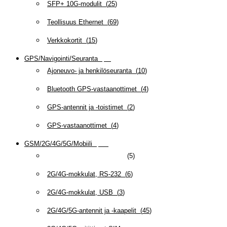
SFP+ 10G-modulit
(
25
)
Teollisuus Ethernet
(
69
)
Verkkokortit
(
15
)
GPS/Navigointi/Seuranta
(
20
)
Ajoneuvo- ja henkilöseuranta
(
10
)
Bluetooth GPS-vastaanottimet
(
4
)
GPS-antennit ja -toistimet
(
2
)
GPS-vastaanottimet
(
4
)
GSM/2G/4G/5G/Mobiili
(
115
)
2G-kortit/modulit/adapterit
(
5
)
2G/4G-mokkulat, RS-232
(
6
)
2G/4G-mokkulat, USB
(
3
)
2G/4G/5G-antennit ja -kaapelit
(
45
)