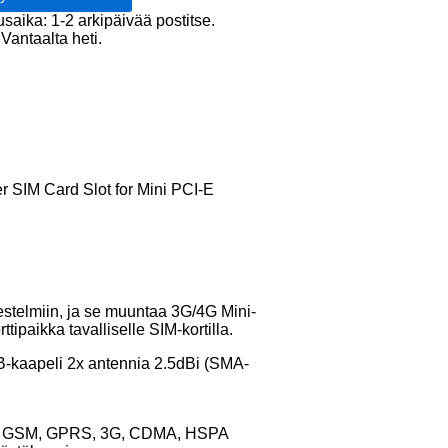
usaika: 1-2 arkipäivää postitse.
r
Vantaalta heti.
e
 SIM Card Slot for Mini PCI-E
rjestelmiin, ja se muuntaa 3G/4G Mini-
tipaikka tavalliselle SIM-kortilla.
B-kaapeli 2x antennia 2.5dBi (SMA-
n 2G GSM, GPRS, 3G, CDMA, HSPA