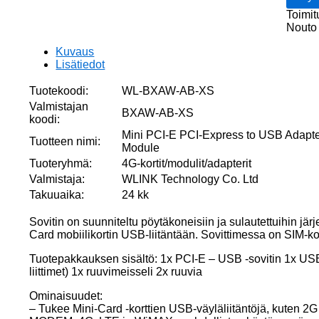
USB
Toimit
Adapte
Nouto 
SIM
Card
Kuvaus
Slot
Lisätiedot
for
Mini
Tuotekoodi:
WL-BXAW-AB-XS
PCI-
Valmistajan
BXAW-AB-XS
E
koodi:
Modul
Mini PCI-E PCI-Express to USB Adapter
Tuotteen nimi:
määrä
Module
Tuoteryhmä:
4G-kortit/modulit/adapterit
Valmistaja:
WLINK Technology Co. Ltd
Takuuaika:
24 kk
Sovitin on suunniteltu pöytäkoneisiin ja sulautettuihin jä
Card mobiilikortin USB-liitäntään. Sovittimessa on SIM-kort
Tuotepakkauksen sisältö: 1x PCI-E – USB -sovitin 1x US
liittimet) 1x ruuvimeisseli 2x ruuvia
Ominaisuudet:
– Tukee Mini-Card -korttien USB-väyläliitäntöjä, kute