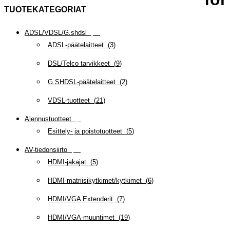
TUOTEKATEGORIAT
ADSL/VDSL/G.shdsl
(
35
)
ADSL-päätelaitteet
(
3
)
DSL/Telco tarvikkeet
(
9
)
G.SHDSL-päätelaitteet
(
2
)
VDSL-tuotteet
(
21
)
Alennustuotteet
(
5
)
Esittely- ja poistotuotteet
(
5
)
AV-tiedonsiirto
(
63
)
HDMI-jakajat
(
5
)
HDMI-matriisikytkimet/kytkimet
(
6
)
HDMI/VGA Extenderit
(
7
)
HDMI/VGA-muuntimet
(
19
)