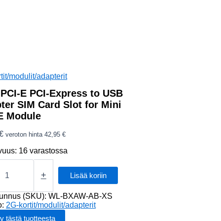
tit/modulit/adapterit
 PCI-E PCI-Express to USB
ter SIM Card Slot for Mini
E Module
€
veroton hinta
42,95
€
vuus:
16 varastossa
+
Lisää koriin
tunnus (SKU):
WL-BXAW-AB-XS
s
o:
2G-kortit/modulit/adapterit