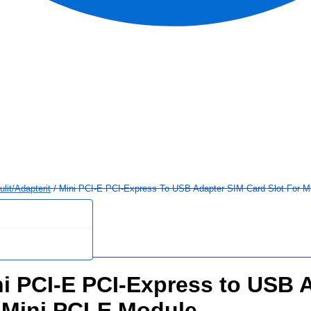
lit/adapterit
/ Mini PCI-E PCI-Express To USB Adapter SIM Card Slot For M
i PCI-E PCI-Express to USB 
 Mini PCI-E Module