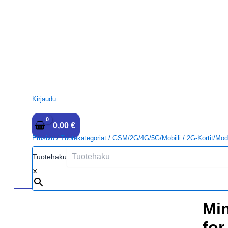
Kirjaudu
0,00
€
Etusivu
/
Tuotekategoriat
/
GSM/2G/4G/5G/Mobiili
/
2G-Kortit/modu
Tuotehaku
×
Min
for