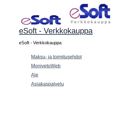
Siirry
sisältöön
eSoft - Verkkokauppa
eSoft - Verkkokauppa
Maksu- ja toimitusehdot
MonivetoWeb
Ale
Asiakaspalvelu