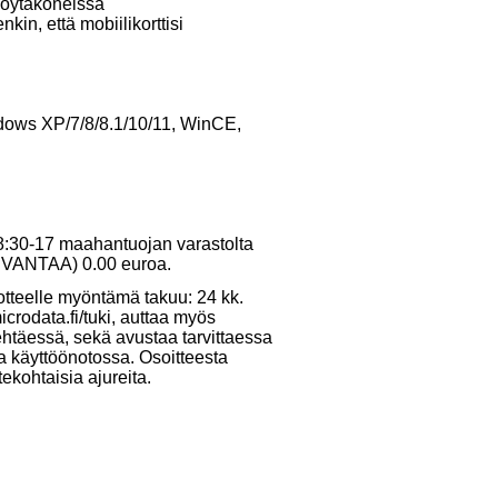
öytäkoneissa
nkin, että mobiilikorttisi
ndows XP/7/8/8.1/10/11, WinCE,
 8:30-17 maahantuojan varastolta
10 VANTAA) 0.00 euroa.
otteelle myöntämä takuu: 24 kk.
crodata.fi/tuki, auttaa myös
ehtäessä, sekä avustaa tarvittaessa
ja käyttöönotossa. Osoitteesta
tekohtaisia ajureita.