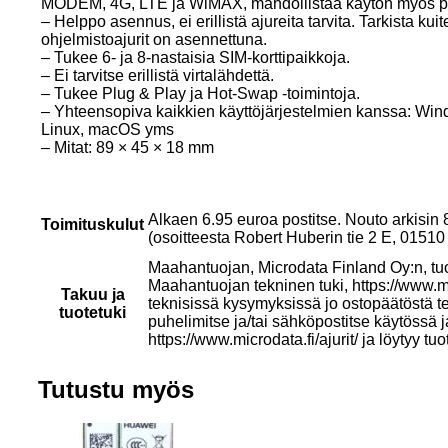
MODEM, 4G, LTE ja WiMAX, mahdollistaa käytön myös p
– Helppo asennus, ei erillistä ajureita tarvita. Tarkista kuite
ohjelmistoajurit on asennettuna.
– Tukee 6- ja 8-nastaisia SIM-korttipaikkoja.
– Ei tarvitse erillistä virtalähdettä.
– Tukee Plug & Play ja Hot-Swap -toimintoja.
– Yhteensopiva kaikkien käyttöjärjestelmien kanssa: Wi
Linux, macOS yms
– Mitat: 89 × 45 × 18 mm
Alkaen 6.95 euroa postitse. Nouto arkisin
Toimituskulut
(osoitteesta Robert Huberin tie 2 E, 015
Maahantuojan, Microdata Finland Oy:n, tu
Maahantuojan tekninen tuki, https://www.mi
Takuu ja
teknisissä kysymyksissä jo ostopäätöstä t
tuotetuki
puhelimitse ja/tai sähköpostitse käytössä 
https://www.microdata.fi/ajurit/ ja löytyy tuo
Tutustu myös