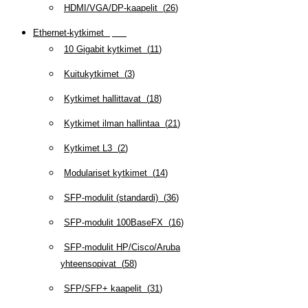
HDMI/VGA/DP-kaapelit
(
26
)
Ethernet-kytkimet
(
319
)
10 Gigabit kytkimet
(
11
)
Kuitukytkimet
(
3
)
Kytkimet hallittavat
(
18
)
Kytkimet ilman hallintaa
(
21
)
Kytkimet L3
(
2
)
Modulariset kytkimet
(
14
)
SFP-modulit (standardi)
(
36
)
SFP-modulit 100BaseFX
(
16
)
SFP-modulit HP/Cisco/Aruba
yhteensopivat
(
58
)
SFP/SFP+ kaapelit
(
31
)