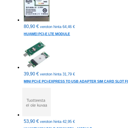
80,90
€
veroton hinta
64,46
€
HUAWEI PCI-E LTE MODULE
39,90
€
veroton hinta
31,79
€
MINI PCI-E PCI-EXPRESS TO USB ADAPTER SIM CARD SLOT F
53,90
€
veroton hinta
42,95
€