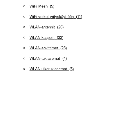
WiFi Mesh
(
5
)
WiFi-verkot yrityskäyttöön
(
11
)
WLAN-antennit
(
26
)
WLAN-kaapelit
(
33
)
WLAN-sovittimet
(
23
)
WLAN-tukiasemat
(
4
)
WLAN-ulkotukiasemat
(
6
)