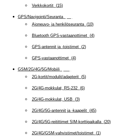
Verkkokortit
(
15
)
GPS/Navigointi/Seuranta
(
20
)
Ajoneuvo- ja henkilöseuranta
(
10
)
Bluetooth GPS-vastaanottimet
(
4
)
GPS-antennit ja -toistimet
(
2
)
GPS-vastaanottimet
(
4
)
GSM/2G/4G/5G/Mobiili
(
115
)
2G-kortit/modulit/adapterit
(
5
)
2G/4G-mokkulat, RS-232
(
6
)
2G/4G-mokkulat, USB
(
3
)
2G/4G/5G-antennit ja -kaapelit
(
45
)
2G/4G/5G-reitittimet SIM-korttipaikalla
(
20
)
2G/4G/GSM-vahvistimet/toistimet
(
1
)