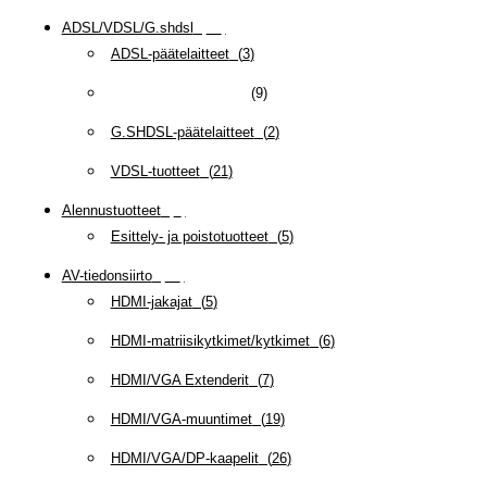
ADSL/VDSL/G.shdsl
(
35
)
ADSL-päätelaitteet
(
3
)
DSL/Telco tarvikkeet
(
9
)
G.SHDSL-päätelaitteet
(
2
)
VDSL-tuotteet
(
21
)
Alennustuotteet
(
5
)
Esittely- ja poistotuotteet
(
5
)
AV-tiedonsiirto
(
63
)
HDMI-jakajat
(
5
)
HDMI-matriisikytkimet/kytkimet
(
6
)
HDMI/VGA Extenderit
(
7
)
HDMI/VGA-muuntimet
(
19
)
HDMI/VGA/DP-kaapelit
(
26
)