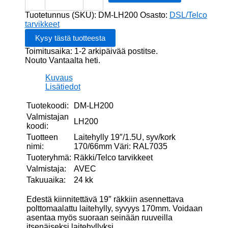
syv/kork
170/66mm
Tuotetunnus (SKU):
DM-LH200
Osasto:
DSL/Telco
Väri:
tarvikkeet
RAL7035
määrä
Toimitusaika: 1-2 arkipäivää postitse.
Nouto Vantaalta heti.
Kuvaus
Lisätiedot
Tuotekoodi:
DM-LH200
Valmistajan
LH200
koodi:
Tuotteen
Laitehylly 19″/1.5U, syv/kork
nimi:
170/66mm Väri: RAL7035
Tuoteryhmä:
Räkki/Telco tarvikkeet
Valmistaja:
AVEC
Takuuaika:
24 kk
Edestä kiinnitettävä 19″ räkkiin asennettava
polttomaalattu laitehylly, syvyys 170mm. Voidaan
asentaa myös suoraan seinään ruuveilla
itsenäiseksi laitehyllyksi.