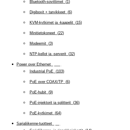
Bluetooth-sovittimet
(
1
)
Digiboxit + tarvikkeet
(
6
)
KVM-kytkimet ja -kaapelit
(
15
)
Minitietokoneet
(
22
)
Modeemit
(
3
)
NTP-kellot ja -serverit
(
32
)
Power over Ethernet
(
218
)
Industrial PoE
(
103
)
PoE over COAX/TP
(
6
)
PoE-hubit
(
9
)
PoE-injektorit ja splitterit
(
36
)
PoE-kytkimet
(
64
)
Sarjaliikenne-tuotteet
(
47
)