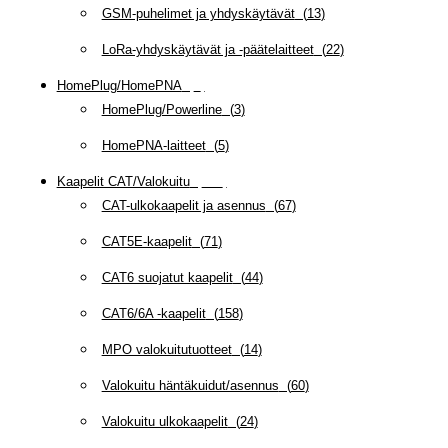
GSM-puhelimet ja yhdyskäytävät
(
13
)
LoRa-yhdyskäytävät ja -päätelaitteet
(
22
)
HomePlug/HomePNA
(
8
)
HomePlug/Powerline
(
3
)
HomePNA-laitteet
(
5
)
Kaapelit CAT/Valokuitu
(
607
)
CAT-ulkokaapelit ja asennus
(
67
)
CAT5E-kaapelit
(
71
)
CAT6 suojatut kaapelit
(
44
)
CAT6/6A -kaapelit
(
158
)
MPO valokuitutuotteet
(
14
)
Valokuitu häntäkuidut/asennus
(
60
)
Valokuitu ulkokaapelit
(
24
)