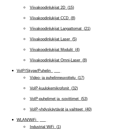
Viivakoodinlukijat 2D
(
15
)
Viivakoodinlukijat CCD
(
8
)
Viivakoodinlukijat Langattomat
(
21
)
Viivakoodinlukijat Laser
(
5
)
Viivakoodinlukijat Modulit
(
4
)
Viivakoodinlukijat Omni-Laser
(
8
)
VoIP/Skype/Puhelin
(
142
)
Video- ja puhelinneuvottelu
(
17
)
VoIP-kuulokemikrofonit
(
32
)
VoIP-puhelimet ja -sovittimet
(
53
)
VoIP-yhdyskäytävät ja vaihteet
(
40
)
WLAN/WiFi
(
109
)
Industrial WiFi
(
1
)