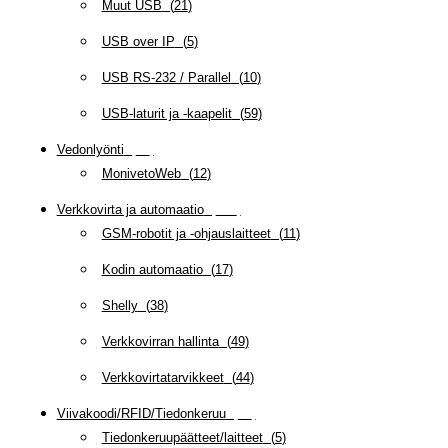
Muut USB
(
21
)
USB over IP
(
5
)
USB RS-232 / Parallel
(
10
)
USB-laturit ja -kaapelit
(
59
)
Vedonlyönti
(
12
)
MonivetoWeb
(
12
)
Verkkovirta ja automaatio
(
159
)
GSM-robotit ja -ohjauslaitteet
(
11
)
Kodin automaatio
(
17
)
Shelly
(
38
)
Verkkovirran hallinta
(
49
)
Verkkovirtatarvikkeet
(
44
)
Viivakoodi/RFID/Tiedonkeruu
(
66
)
Tiedonkeruupäätteet/laitteet
(
5
)