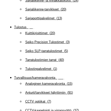
Sarjaliikenne- ja rinnakkaiskortit
(
14
)
Sarjaliikenne-tarvikkeet
(
20
)
Sarjaporttipalvelimet
(
13
)
Tulostus
(
69
)
Kuittikirjoittimet
(
20
)
Seiko Precision Tulostimet
(
3
)
Seiko SLP-tarratulostimet
(
5
)
Tarratulostimien tarrat
(
40
)
Tulostinpalvelimet
(
1
)
Turvallisuus/kameravalvonta
(
335
)
Analoginen kameravalvonta
(
15
)
Anturit/tarvikkeet hälyttimiin
(
91
)
CCTV optiikat
(
7
)
CCTV-kaapelointi ja virransyöttö
(
37
)