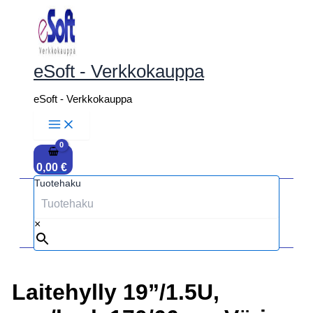
Siirry
sisältöön
eSoft - Verkkokauppa
eSoft - Verkkokauppa
0,00
€
Tuotehaku
×
Laitehylly 19”/1.5U,