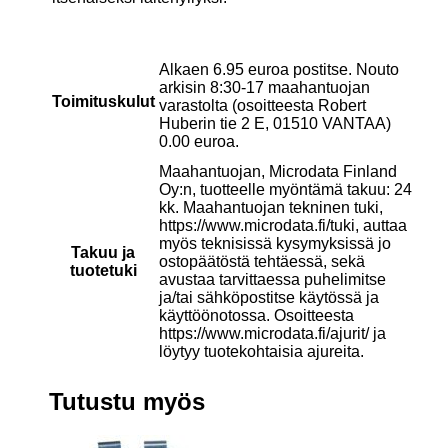
Alkaen 6.95 euroa postitse. Nouto
arkisin 8:30-17 maahantuojan
Toimituskulut
varastolta (osoitteesta Robert
Huberin tie 2 E, 01510 VANTAA)
0.00 euroa.
Maahantuojan, Microdata Finland
Oy:n, tuotteelle myöntämä takuu: 24
kk. Maahantuojan tekninen tuki,
https://www.microdata.fi/tuki, auttaa
myös teknisissä kysymyksissä jo
Takuu ja
ostopäätöstä tehtäessä, sekä
tuotetuki
avustaa tarvittaessa puhelimitse
ja/tai sähköpostitse käytössä ja
käyttöönotossa. Osoitteesta
https://www.microdata.fi/ajurit/ ja
löytyy tuotekohtaisia ajureita.
Tutustu myös