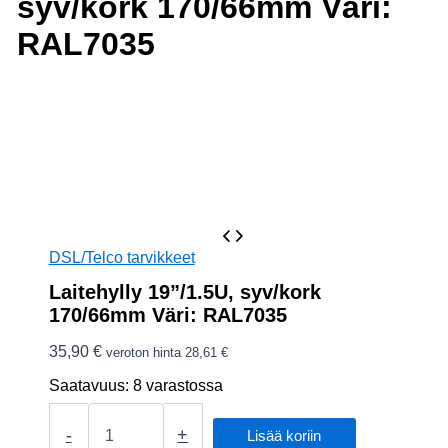
syv/kork 170/66mm Väri:
RAL7035
DSL/Telco tarvikkeet
Laitehylly 19”/1.5U, syv/kork
170/66mm Väri: RAL7035
35,90
€
veroton hinta
28,61
€
Saatavuus:
8 varastossa
Laitehylly
19''/1.5U,
-
+
Lisää koriin