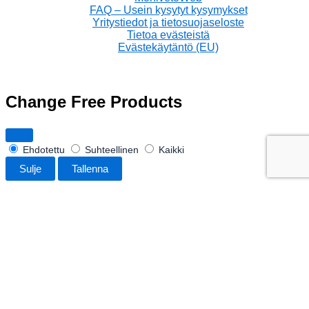
FAQ – Usein kysytyt kysymykset
Yritystiedot ja tietosuojaseloste
Tietoa evästeistä
Evästekäytäntö (EU)
Change Free Products
Ehdotettu
Suhteellinen
Kaikki
Sulje
Tallenna
Saatavuus:
8 varastossa
Laitehylly
19''/1.5U,
-
+
Lisää koriin
syv/kork