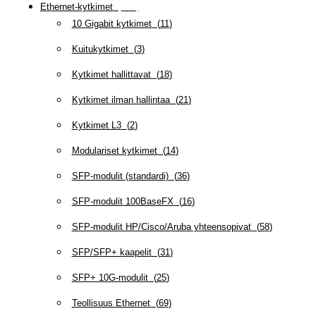
Ethernet-kytkimet
(
319
)
10 Gigabit kytkimet
(
11
)
Kuitukytkimet
(
3
)
Kytkimet hallittavat
(
18
)
Kytkimet ilman hallintaa
(
21
)
Kytkimet L3
(
2
)
Modulariset kytkimet
(
14
)
SFP-modulit (standardi)
(
36
)
SFP-modulit 100BaseFX
(
16
)
SFP-modulit HP/Cisco/Aruba yhteensopivat
(
58
)
SFP/SFP+ kaapelit
(
31
)
SFP+ 10G-modulit
(
25
)
Teollisuus Ethernet
(
69
)