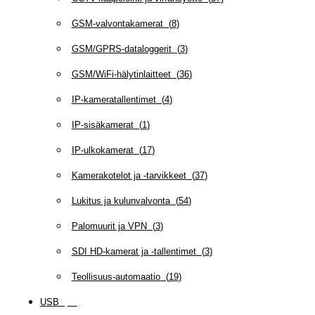
GSM-valvontakamerat
(
8
)
GSM/GPRS-dataloggerit
(
3
)
GSM/WiFi-hälytinlaitteet
(
36
)
IP-kameratallentimet
(
4
)
IP-sisäkamerat
(
1
)
IP-ulkokamerat
(
17
)
Kamerakotelot ja -tarvikkeet
(
37
)
Lukitus ja kulunvalvonta
(
54
)
Palomuurit ja VPN
(
3
)
SDI HD-kamerat ja -tallentimet
(
3
)
Teollisuus-automaatio
(
19
)
USB
(
95
)