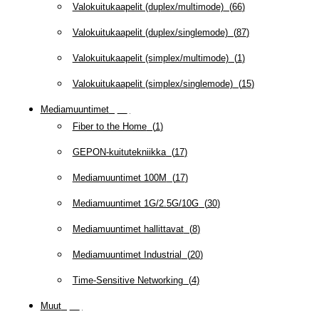
Valokuitukaapelit (duplex/multimode)
(
66
)
Valokuitukaapelit (duplex/singlemode)
(
87
)
Valokuitukaapelit (simplex/multimode)
(
1
)
Valokuitukaapelit (simplex/singlemode)
(
15
)
Mediamuuntimet
(
97
)
Fiber to the Home
(
1
)
GEPON-kuitutekniikka
(
17
)
Mediamuuntimet 100M
(
17
)
Mediamuuntimet 1G/2.5G/10G
(
30
)
Mediamuuntimet hallittavat
(
8
)
Mediamuuntimet Industrial
(
20
)
Time-Sensitive Networking
(
4
)
Muut
(
79
)