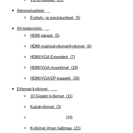
Alennustuotteet
(
5
)
Esittely- ja poistotuotteet
(
5
)
AV-tiedonsiirto
(
63
)
HDMI-jakajat
(
5
)
HDMI-matriisikytkimet/kytkimet
(
6
)
HDMI/VGA Extenderit
(
7
)
HDMI/VGA-muuntimet
(
19
)
HDMI/VGA/DP-kaapelit
(
26
)
Ethernet-kytkimet
(
319
)
10 Gigabit kytkimet
(
11
)
Kuitukytkimet
(
3
)
Kytkimet hallittavat
(
18
)
Kytkimet ilman hallintaa
(
21
)