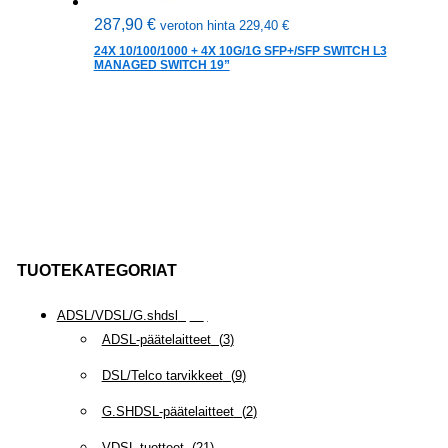
287,90
€
veroton hinta
229,40
€
24X 10/100/1000 + 4X 10G/1G SFP+/SFP SWITCH L3
MANAGED SWITCH 19”
TUOTEKATEGORIAT
ADSL/VDSL/G.shdsl
(
35
)
ADSL-päätelaitteet
(
3
)
DSL/Telco tarvikkeet
(
9
)
G.SHDSL-päätelaitteet
(
2
)
VDSL-tuotteet
(
21
)