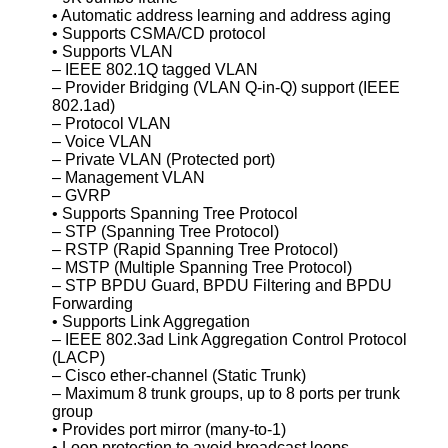
• Automatic address learning and address aging
• Supports CSMA/CD protocol
• Supports VLAN
– IEEE 802.1Q tagged VLAN
– Provider Bridging (VLAN Q-in-Q) support (IEEE
802.1ad)
– Protocol VLAN
– Voice VLAN
– Private VLAN (Protected port)
– Management VLAN
– GVRP
• Supports Spanning Tree Protocol
– STP (Spanning Tree Protocol)
– RSTP (Rapid Spanning Tree Protocol)
– MSTP (Multiple Spanning Tree Protocol)
– STP BPDU Guard, BPDU Filtering and BPDU
Forwarding
• Supports Link Aggregation
– IEEE 802.3ad Link Aggregation Control Protocol
(LACP)
– Cisco ether-channel (Static Trunk)
– Maximum 8 trunk groups, up to 8 ports per trunk
group
• Provides port mirror (many-to-1)
• Loop protection to avoid broadcast loops