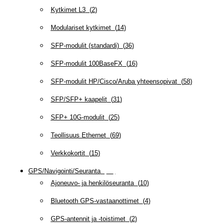
Kytkimet L3
(
2
)
Modulariset kytkimet
(
14
)
SFP-modulit (standardi)
(
36
)
SFP-modulit 100BaseFX
(
16
)
SFP-modulit HP/Cisco/Aruba yhteensopivat
(
58
)
SFP/SFP+ kaapelit
(
31
)
SFP+ 10G-modulit
(
25
)
Teollisuus Ethernet
(
69
)
Verkkokortit
(
15
)
GPS/Navigointi/Seuranta
(
20
)
Ajoneuvo- ja henkilöseuranta
(
10
)
Bluetooth GPS-vastaanottimet
(
4
)
GPS-antennit ja -toistimet
(
2
)