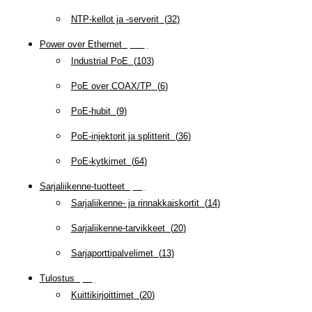
NTP-kellot ja -serverit
(
32
)
Power over Ethernet
(
218
)
Industrial PoE
(
103
)
PoE over COAX/TP
(
6
)
PoE-hubit
(
9
)
PoE-injektorit ja splitterit
(
36
)
PoE-kytkimet
(
64
)
Sarjaliikenne-tuotteet
(
47
)
Sarjaliikenne- ja rinnakkaiskortit
(
14
)
Sarjaliikenne-tarvikkeet
(
20
)
Sarjaporttipalvelimet
(
13
)
Tulostus
(
69
)
Kuittikirjoittimet
(
20
)