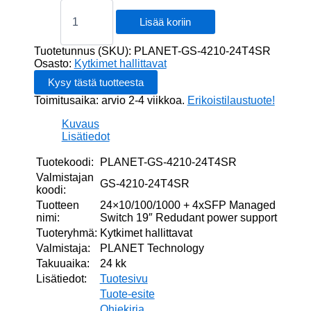
24x10/100/1000
+
Lisää koriin
4xSFP
Managed
Tuotetunnus (SKU):
PLANET-GS-4210-24T4SR
Switch
Osasto:
Kytkimet hallittavat
19''
Redudant
Toimitusaika: arvio 2-4 viikkoa.
Erikoistilaustuote!
power
support
Kuvaus
määrä
Lisätiedot
Tuotekoodi:
PLANET-GS-4210-24T4SR
Valmistajan
GS-4210-24T4SR
koodi:
Tuotteen
24×10/100/1000 + 4xSFP Managed
nimi:
Switch 19″ Redudant power support
Tuoteryhmä:
Kytkimet hallittavat
Valmistaja:
PLANET Technology
Takuuaika:
24 kk
Lisätiedot:
Tuotesivu
Tuote-esite
Ohjekirja