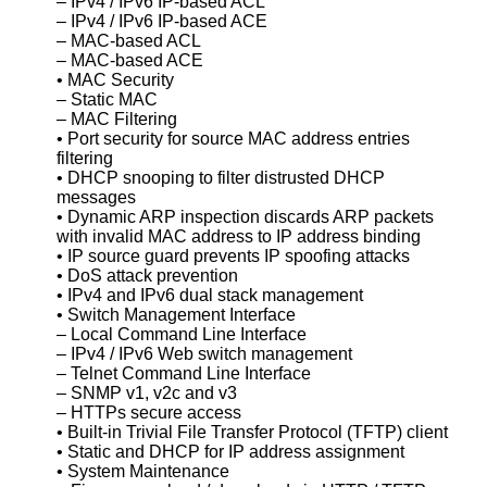
– IPv4 / IPv6 IP-based ACL
– IPv4 / IPv6 IP-based ACE
– MAC-based ACL
– MAC-based ACE
• MAC Security
– Static MAC
– MAC Filtering
• Port security for source MAC address entries
filtering
• DHCP snooping to filter distrusted DHCP
messages
• Dynamic ARP inspection discards ARP packets
with invalid MAC address to IP address binding
• IP source guard prevents IP spoofing attacks
• DoS attack prevention
• IPv4 and IPv6 dual stack management
• Switch Management Interface
– Local Command Line Interface
– IPv4 / IPv6 Web switch management
– Telnet Command Line Interface
– SNMP v1, v2c and v3
– HTTPs secure access
• Built-in Trivial File Transfer Protocol (TFTP) client
• Static and DHCP for IP address assignment
• System Maintenance