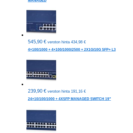
MANAGED
545,90
€
veroton hinta
434,98
€
4×100/1000 + 4×100/1000/2500 + 2X1G/10G SFP+ L3
239,90
€
veroton hinta
191,16
€
24×10/100/1000 + 4XSFP MANAGED SWITCH 19”