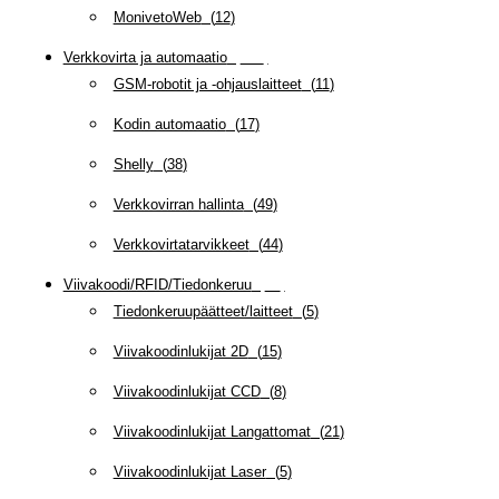
MonivetoWeb
(
12
)
Verkkovirta ja automaatio
(
159
)
GSM-robotit ja -ohjauslaitteet
(
11
)
Kodin automaatio
(
17
)
Shelly
(
38
)
Verkkovirran hallinta
(
49
)
Verkkovirtatarvikkeet
(
44
)
Viivakoodi/RFID/Tiedonkeruu
(
66
)
Tiedonkeruupäätteet/laitteet
(
5
)
Viivakoodinlukijat 2D
(
15
)
Viivakoodinlukijat CCD
(
8
)
Viivakoodinlukijat Langattomat
(
21
)
Viivakoodinlukijat Laser
(
5
)