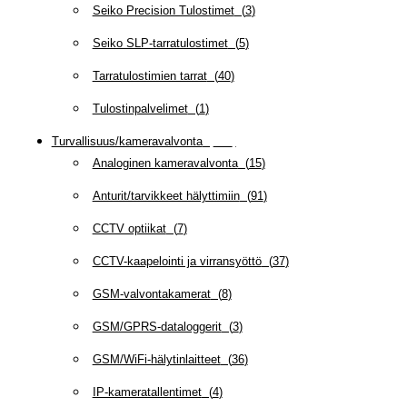
Seiko Precision Tulostimet
(
3
)
Seiko SLP-tarratulostimet
(
5
)
Tarratulostimien tarrat
(
40
)
Tulostinpalvelimet
(
1
)
Turvallisuus/kameravalvonta
(
335
)
Analoginen kameravalvonta
(
15
)
Anturit/tarvikkeet hälyttimiin
(
91
)
CCTV optiikat
(
7
)
CCTV-kaapelointi ja virransyöttö
(
37
)
GSM-valvontakamerat
(
8
)
GSM/GPRS-dataloggerit
(
3
)
GSM/WiFi-hälytinlaitteet
(
36
)
IP-kameratallentimet
(
4
)