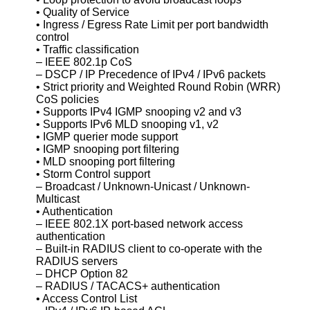
• Quality of Service
• Ingress / Egress Rate Limit per port bandwidth
control
• Traffic classification
– IEEE 802.1p CoS
– DSCP / IP Precedence of IPv4 / IPv6 packets
• Strict priority and Weighted Round Robin (WRR)
CoS policies
• Supports IPv4 IGMP snooping v2 and v3
• Supports IPv6 MLD snooping v1, v2
• IGMP querier mode support
• IGMP snooping port filtering
• MLD snooping port filtering
• Storm Control support
– Broadcast / Unknown-Unicast / Unknown-
Multicast
• Authentication
– IEEE 802.1X port-based network access
authentication
– Built-in RADIUS client to co-operate with the
RADIUS servers
– DHCP Option 82
– RADIUS / TACACS+ authentication
• Access Control List