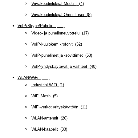
Viivakoodinlukijat Modulit
(
4
)
Viivakoodinlukijat Omni-Laser
(
8
)
VoIP/Skype/Puhelin
(
142
)
Video- ja puhelinneuvottelu
(
17
)
VoIP-kuulokemikrofonit
(
32
)
VoIP-puhelimet ja -sovittimet
(
53
)
VoIP-yhdyskäytävät ja vaihteet
(
40
)
WLAN/WiFi
(
109
)
Industrial WiFi
(
1
)
WiFi Mesh
(
5
)
WiFi-verkot yrityskäyttöön
(
11
)
WLAN-antennit
(
26
)
WLAN-kaapelit
(
33
)