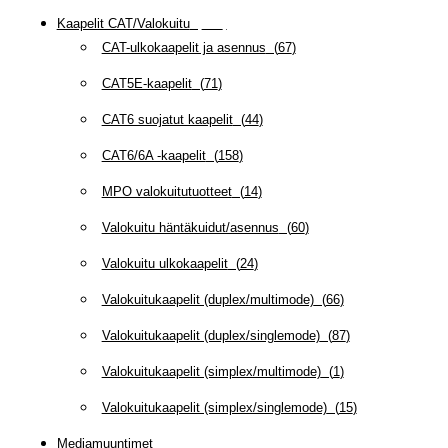
Kaapelit CAT/Valokuitu
(
607
)
CAT-ulkokaapelit ja asennus
(
67
)
CAT5E-kaapelit
(
71
)
CAT6 suojatut kaapelit
(
44
)
CAT6/6A -kaapelit
(
158
)
MPO valokuitutuotteet
(
14
)
Valokuitu häntäkuidut/asennus
(
60
)
Valokuitu ulkokaapelit
(
24
)
Valokuitukaapelit (duplex/multimode)
(
66
)
Valokuitukaapelit (duplex/singlemode)
(
87
)
Valokuitukaapelit (simplex/multimode)
(
1
)
Valokuitukaapelit (simplex/singlemode)
(
15
)
Mediamuuntimet
(
97
)