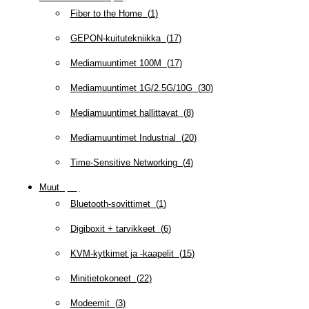
Fiber to the Home
(
1
)
GEPON-kuitutekniikka
(
17
)
Mediamuuntimet 100M
(
17
)
Mediamuuntimet 1G/2.5G/10G
(
30
)
Mediamuuntimet hallittavat
(
8
)
Mediamuuntimet Industrial
(
20
)
Time-Sensitive Networking
(
4
)
Muut
(
79
)
Bluetooth-sovittimet
(
1
)
Digiboxit + tarvikkeet
(
6
)
KVM-kytkimet ja -kaapelit
(
15
)
Minitietokoneet
(
22
)
Modeemit
(
3
)