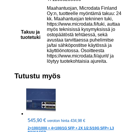
Maahantuojan, Microdata Finland
Oy:n, tuotteelle myöntämä takuu: 24
kk. Maahantuojan tekninen tuki,
https://www.microdata.fi/tuki, auttaa
myös teknisissä kysymyksissä jo
Takuu ja
ostopäätöstä tehtäessä, sekä
tuotetuki
avustaa tarvittaessa puhelimitse
ja/tai sähköpostitse käytössä ja
käyttöönotossa. Osoitteesta
https://www.microdata.fi/ajurit/ ja
löytyy tuotekohtaisia ajureita.
Tutustu myös
545,90
€
veroton hinta
434,98
€
2×100/1000 + 4×100/1G SFP + 2X 1/2.5/10G SFP+ L3