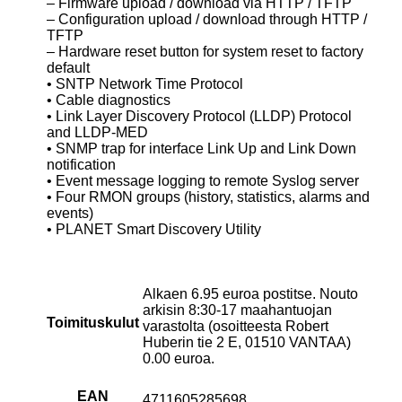
– Firmware upload / download via HTTP / TFTP
– Configuration upload / download through HTTP /
TFTP
– Hardware reset button for system reset to factory
default
• SNTP Network Time Protocol
• Cable diagnostics
• Link Layer Discovery Protocol (LLDP) Protocol
and LLDP-MED
• SNMP trap for interface Link Up and Link Down
notification
• Event message logging to remote Syslog server
• Four RMON groups (history, statistics, alarms and
events)
• PLANET Smart Discovery Utility
Alkaen 6.95 euroa postitse. Nouto
arkisin 8:30-17 maahantuojan
Toimituskulut
varastolta (osoitteesta Robert
Huberin tie 2 E, 01510 VANTAA)
0.00 euroa.
EAN
4711605285698