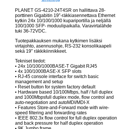
PLANET GS-4210-24T4SR on hallittava 28-
porttinen Gigabitin 19″-räkkiasennettava Ethernet
kytkin 24x 10/100/1000 kupariportilla ja neljällä
100/1000 SFP- moduulipaikalla. Varavirtalähde
tuki 36-72VDC.
Tuotepakkauksen mukana kytkimen lisäksi
virtajohto, asennusohje, RS-232 konsolikaapeli
sekä 19″ räkkikiinnikkeet.
Tekniset tiedot:
• 24x 10/100/1000BASE-T Gigabit RJ45
• 4x 100/1000BASE-X SFP slots
• RJ-45 console interface for switch basic
management and setup
• Reset button for system factory default
• Hardware based 10/100Mbps, half / full duplex
and 1000Mbpsfull duplex mode, flow control and
auto-negotiation and autoMDI/MDI-X
• Features Store-and-Forward mode with wire-
speed filtering and forwarding rates
• IEEE 802.3x flow control for full duplex operation
and back pressure for half duplex operation
• 9K Jumbo frame