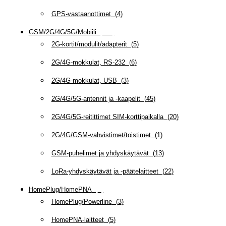
GPS-vastaanottimet
(
4
)
GSM/2G/4G/5G/Mobiili
(
115
)
2G-kortit/modulit/adapterit
(
5
)
2G/4G-mokkulat, RS-232
(
6
)
2G/4G-mokkulat, USB
(
3
)
2G/4G/5G-antennit ja -kaapelit
(
45
)
2G/4G/5G-reitittimet SIM-korttipaikalla
(
20
)
2G/4G/GSM-vahvistimet/toistimet
(
1
)
GSM-puhelimet ja yhdyskäytävät
(
13
)
LoRa-yhdyskäytävät ja -päätelaitteet
(
22
)
HomePlug/HomePNA
(
8
)
HomePlug/Powerline
(
3
)
HomePNA-laitteet
(
5
)