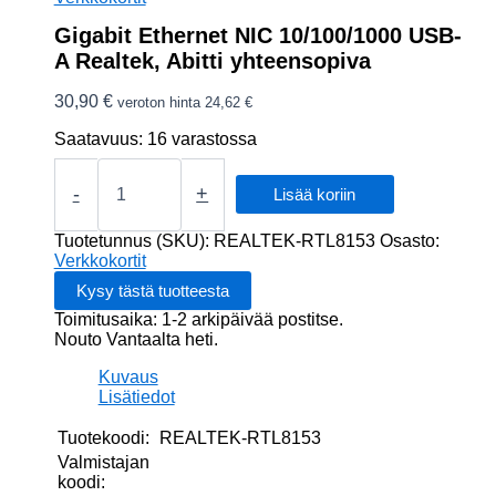
Gigabit Ethernet NIC 10/100/1000 USB-
A Realtek, Abitti yhteensopiva
30,90
€
veroton hinta
24,62
€
Saatavuus:
16 varastossa
Gigabit
Ethernet
-
+
Lisää koriin
NIC
10/100/1000
Tuotetunnus (SKU):
REALTEK-RTL8153
Osasto:
USB-
Verkkokortit
A
Realtek,
Toimitusaika: 1-2 arkipäivää postitse.
Abitti
Nouto Vantaalta heti.
yhteensopiva
määrä
Kuvaus
Lisätiedot
Tuotekoodi:
REALTEK-RTL8153
Valmistajan
koodi: