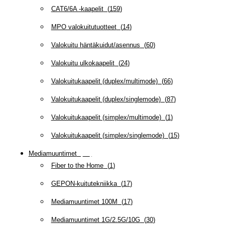
CAT6/6A -kaapelit
(
159
)
MPO valokuitutuotteet
(
14
)
Valokuitu häntäkuidut/asennus
(
60
)
Valokuitu ulkokaapelit
(
24
)
Valokuitukaapelit (duplex/multimode)
(
66
)
Valokuitukaapelit (duplex/singlemode)
(
87
)
Valokuitukaapelit (simplex/multimode)
(
1
)
Valokuitukaapelit (simplex/singlemode)
(
15
)
Mediamuuntimet
(
97
)
Fiber to the Home
(
1
)
GEPON-kuitutekniikka
(
17
)
Mediamuuntimet 100M
(
17
)
Mediamuuntimet 1G/2.5G/10G
(
30
)