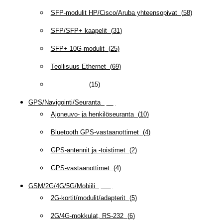
SFP-modulit HP/Cisco/Aruba yhteensopivat
(
58
)
SFP/SFP+ kaapelit
(
31
)
SFP+ 10G-modulit
(
25
)
Teollisuus Ethernet
(
69
)
Verkkokortit
(
15
)
GPS/Navigointi/Seuranta
(
20
)
Ajoneuvo- ja henkilöseuranta
(
10
)
Bluetooth GPS-vastaanottimet
(
4
)
GPS-antennit ja -toistimet
(
2
)
GPS-vastaanottimet
(
4
)
GSM/2G/4G/5G/Mobiili
(
115
)
2G-kortit/modulit/adapterit
(
5
)
2G/4G-mokkulat, RS-232
(
6
)