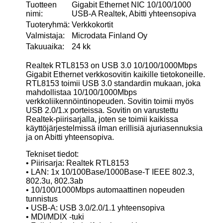
Tuotteen
Gigabit Ethernet NIC 10/100/1000
nimi:
USB-A Realtek, Abitti yhteensopiva
Tuoteryhmä:
Verkkokortit
Valmistaja:
Microdata Finland Oy
Takuuaika:
24 kk
Realtek RTL8153 on USB 3.0 10/100/1000Mbps
Gigabit Ethernet verkkosovitin kaikille tietokoneille.
RTL8153 toimii USB 3.0 standardin mukaan, joka
mahdollistaa 10/100/1000Mbps
verkkoliikennöintinopeuden. Sovitin toimii myös
USB 2.0/1.x porteissa. Sovitin on varustettu
Realtek-piirisarjalla, joten se toimii kaikissa
käyttöjärjestelmissä ilman erillisiä ajuriasennuksia
ja on Abitti yhteensopiva.
Tekniset tiedot:
• Piirisarja: Realtek RTL8153
• LAN: 1x 10/100Base/1000Base-T IEEE 802.3,
802.3u, 802.3ab
• 10/100/1000Mbps automaattinen nopeuden
tunnistus
• USB-A: USB 3.0/2.0/1.1 yhteensopiva
• MDI/MDIX -tuki