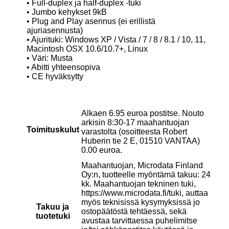
• Full-duplex ja half-duplex -tuki
• Jumbo kehykset 9kB
• Plug and Play asennus (ei erillistä
ajuriasennusta)
• Ajurituki: Windows XP / Vista / 7 / 8 / 8.1 / 10, 11,
Macintosh OSX 10.6/10.7+, Linux
• Väri: Musta
• Abitti yhteensopiva
• CE hyväksytty
Alkaen 6.95 euroa postitse. Nouto
arkisin 8:30-17 maahantuojan
Toimituskulut
varastolta (osoitteesta Robert
Huberin tie 2 E, 01510 VANTAA)
0.00 euroa.
Maahantuojan, Microdata Finland
Oy:n, tuotteelle myöntämä takuu: 24
kk. Maahantuojan tekninen tuki,
https://www.microdata.fi/tuki, auttaa
myös teknisissä kysymyksissä jo
Takuu ja
ostopäätöstä tehtäessä, sekä
tuotetuki
avustaa tarvittaessa puhelimitse