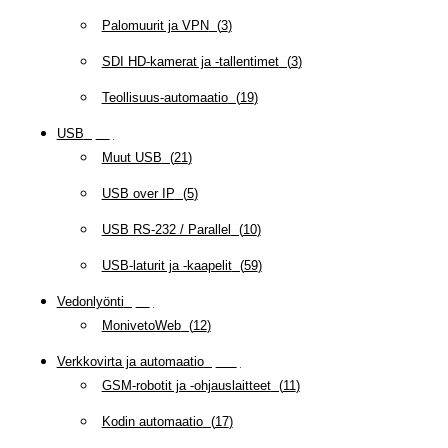
Palomuurit ja VPN
(
3
)
SDI HD-kamerat ja -tallentimet
(
3
)
Teollisuus-automaatio
(
19
)
USB
(
95
)
Muut USB
(
21
)
USB over IP
(
5
)
USB RS-232 / Parallel
(
10
)
USB-laturit ja -kaapelit
(
59
)
Vedonlyönti
(
12
)
MonivetoWeb
(
12
)
Verkkovirta ja automaatio
(
160
)
GSM-robotit ja -ohjauslaitteet
(
11
)
Kodin automaatio
(
17
)