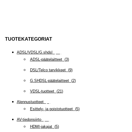
TUOTEKATEGORIAT
ADSL/VDSL/G.shdsl
(
35
)
ADSL-päätelaitteet
(
3
)
DSL/Telco tarvikkeet
(
9
)
G.SHDSL-päätelaitteet
(
2
)
VDSL-tuotteet
(
21
)
Alennustuotteet
(
5
)
Esittely- ja poistotuotteet
(
5
)
AV-tiedonsiirto
(
63
)
HDMI-jakajat
(
5
)