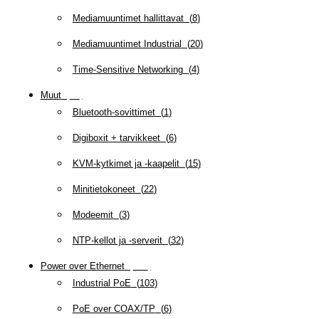
Mediamuuntimet hallittavat
(
8
)
Mediamuuntimet Industrial
(
20
)
Time-Sensitive Networking
(
4
)
Muut
(
79
)
Bluetooth-sovittimet
(
1
)
Digiboxit + tarvikkeet
(
6
)
KVM-kytkimet ja -kaapelit
(
15
)
Minitietokoneet
(
22
)
Modeemit
(
3
)
NTP-kellot ja -serverit
(
32
)
Power over Ethernet
(
218
)
Industrial PoE
(
103
)
PoE over COAX/TP
(
6
)