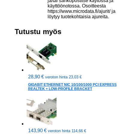
ja/tai sähköpostitse käytössä ja
käyttöönotossa. Osoitteesta
https://www.microdata.fi/ajurit/ ja
löytyy tuotekohtaisia ajureita.
Tutustu myös
28,90
€
veroton hinta
23,03
€
GIGABIT ETHERNET NIC 10/100/1000 PCI EXPRESS
REALTEK + LOW-PROFILE BRACKET
143,90
€
veroton hinta
114,66
€