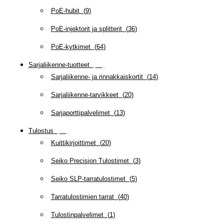
PoE-hubit
(
9
)
PoE-injektorit ja splitterit
(
36
)
PoE-kytkimet
(
64
)
Sarjaliikenne-tuotteet
(
47
)
Sarjaliikenne- ja rinnakkaiskortit
(
14
)
Sarjaliikenne-tarvikkeet
(
20
)
Sarjaporttipalvelimet
(
13
)
Tulostus
(
69
)
Kuittikirjoittimet
(
20
)
Seiko Precision Tulostimet
(
3
)
Seiko SLP-tarratulostimet
(
5
)
Tarratulostimien tarrat
(
40
)
Tulostinpalvelimet
(
1
)