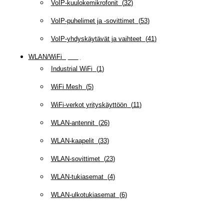
VoIP-kuulokemikrofonit
(
32
)
VoIP-puhelimet ja -sovittimet
(
53
)
VoIP-yhdyskäytävät ja vaihteet
(
41
)
WLAN/WiFi
(
109
)
Industrial WiFi
(
1
)
WiFi Mesh
(
5
)
WiFi-verkot yrityskäyttöön
(
11
)
WLAN-antennit
(
26
)
WLAN-kaapelit
(
33
)
WLAN-sovittimet
(
23
)
WLAN-tukiasemat
(
4
)
WLAN-ulkotukiasemat
(
6
)