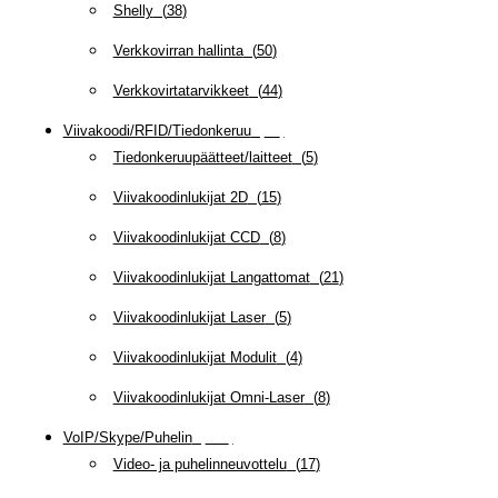
Shelly
(
38
)
Verkkovirran hallinta
(
50
)
Verkkovirtatarvikkeet
(
44
)
Viivakoodi/RFID/Tiedonkeruu
(
66
)
Tiedonkeruupäätteet/laitteet
(
5
)
Viivakoodinlukijat 2D
(
15
)
Viivakoodinlukijat CCD
(
8
)
Viivakoodinlukijat Langattomat
(
21
)
Viivakoodinlukijat Laser
(
5
)
Viivakoodinlukijat Modulit
(
4
)
Viivakoodinlukijat Omni-Laser
(
8
)
VoIP/Skype/Puhelin
(
143
)
Video- ja puhelinneuvottelu
(
17
)