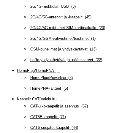
2G/4G-mokkulat, USB
(
3
)
2G/4G/5G-antennit ja -kaapelit
(
45
)
2G/4G/5G-reitittimet SIM-korttipaikalla
(
20
)
2G/4G/GSM-vahvistimet/toistimet
(
1
)
GSM-puhelimet ja yhdyskäytävät
(
13
)
LoRa-yhdyskäytävät ja -päätelaitteet
(
22
)
HomePlug/HomePNA
(
8
)
HomePlug/Powerline
(
3
)
HomePNA-laitteet
(
5
)
Kaapelit CAT/Valokuitu
(
608
)
CAT-ulkokaapelit ja asennus
(
67
)
CAT5E-kaapelit
(
71
)
CAT6 suojatut kaapelit
(
44
)