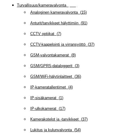
Turvallisuus/kameravalvonta
(
335
)
Analoginen kameravalvonta
(
15
)
Anturit/tarvikkeet hälyttimiin
(
91
)
CCTV optiikat
(
7
)
CCTV-kaapelointi ja virransyöttö
(
37
)
GSM-valvontakamerat
(
8
)
GSM/GPRS-dataloggerit
(
3
)
GSM/WiFi-hälytinlaitteet
(
36
)
IP-kameratallentimet
(
4
)
IP-sisäkamerat
(
1
)
IP-ulkokamerat
(
17
)
Kamerakotelot ja -tarvikkeet
(
37
)
Lukitus ja kulunvalvonta
(
54
)