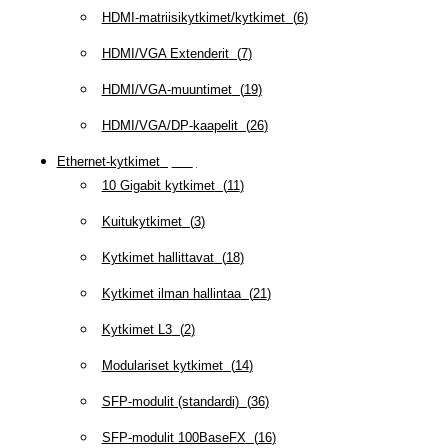
HDMI-matriisikytkimet/kytkimet
(
6
)
HDMI/VGA Extenderit
(
7
)
HDMI/VGA-muuntimet
(
19
)
HDMI/VGA/DP-kaapelit
(
26
)
Ethernet-kytkimet
(
319
)
10 Gigabit kytkimet
(
11
)
Kuitukytkimet
(
3
)
Kytkimet hallittavat
(
18
)
Kytkimet ilman hallintaa
(
21
)
Kytkimet L3
(
2
)
Modulariset kytkimet
(
14
)
SFP-modulit (standardi)
(
36
)
SFP-modulit 100BaseFX
(
16
)