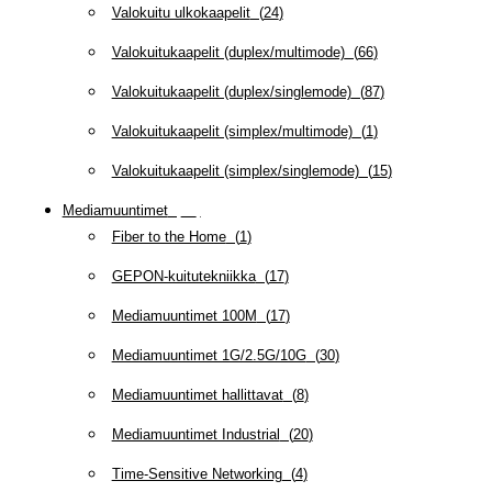
Valokuitu ulkokaapelit
(
24
)
Valokuitukaapelit (duplex/multimode)
(
66
)
Valokuitukaapelit (duplex/singlemode)
(
87
)
Valokuitukaapelit (simplex/multimode)
(
1
)
Valokuitukaapelit (simplex/singlemode)
(
15
)
Mediamuuntimet
(
97
)
Fiber to the Home
(
1
)
GEPON-kuitutekniikka
(
17
)
Mediamuuntimet 100M
(
17
)
Mediamuuntimet 1G/2.5G/10G
(
30
)
Mediamuuntimet hallittavat
(
8
)
Mediamuuntimet Industrial
(
20
)
Time-Sensitive Networking
(
4
)