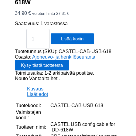
618W
34,90
€
veroton hinta
27,81
€
Saatavuus:
1 varastossa
CASTEL
USB
Lisää koriin
config
cable
Tuotetunnus (SKU):
CASTEL-CAB-USB-618
for
Osasto:
Ajoneuvo- ja henkilöseuranta
IDD-
618W
Toimitusaika: 1-2 arkipäivää postitse.
määrä
Nouto Vantaalta heti.
Kuvaus
Lisätiedot
Tuotekoodi:
CASTEL-CAB-USB-618
Valmistajan
koodi:
CASTEL USB config cable for
Tuotteen nimi:
IDD-618W