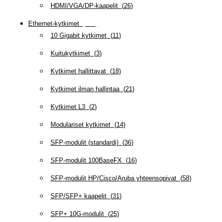
HDMI/VGA/DP-kaapelit
(
26
)
Ethernet-kytkimet
(
319
)
10 Gigabit kytkimet
(
11
)
Kuitukytkimet
(
3
)
Kytkimet hallittavat
(
18
)
Kytkimet ilman hallintaa
(
21
)
Kytkimet L3
(
2
)
Modulariset kytkimet
(
14
)
SFP-modulit (standardi)
(
36
)
SFP-modulit 100BaseFX
(
16
)
SFP-modulit HP/Cisco/Aruba yhteensopivat
(
58
)
SFP/SFP+ kaapelit
(
31
)
SFP+ 10G-modulit
(
25
)