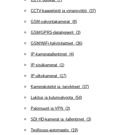
CCTV-kaapelointi ja virransyöttö
(
37
)
GSM-valvontakamerat
(
8
)
GSM/GPRS-dataloggerit
(
3
)
GSM/WiFi-hälytinlaitteet
(
36
)
IP-kameratallentimet
(
4
)
IP-sisäkamerat
(
1
)
IP-ulkokamerat
(
17
)
Kamerakotelot ja -tarvikkeet
(
37
)
Lukitus ja kulunvalvonta
(
54
)
Palomuurit ja VPN
(
3
)
SDI HD-kamerat ja -tallentimet
(
3
)
Teollisuus-automaatio
(
19
)