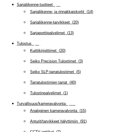
Sarjaliikenne-tuotteet
(
47
)
Sarjaliikenne- ja rinnakkaiskortit
(
14
)
Sarjaliikenne-tarvikkeet
(
20
)
Sarjaporttipalvelimet
(
13
)
Tulostus
(
69
)
Kuittikirjoittimet
(
20
)
Seiko Precision Tulostimet
(
3
)
Seiko SLP-tarratulostimet
(
5
)
Tarratulostimien tarrat
(
40
)
Tulostinpalvelimet
(
1
)
Turvallisuus/kameravalvonta
(
335
)
Analoginen kameravalvonta
(
15
)
Anturit/tarvikkeet hälyttimiin
(
91
)
CCTV optiikat
(
7
)