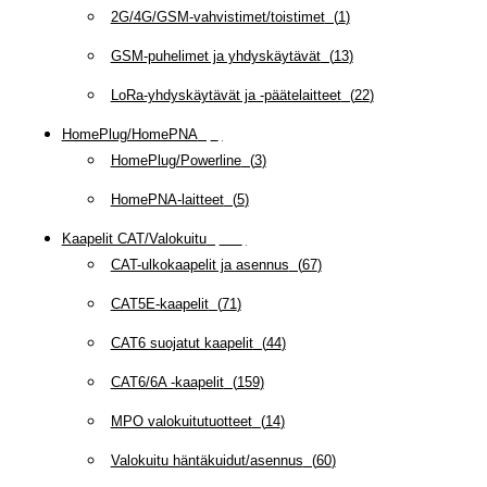
2G/4G/GSM-vahvistimet/toistimet
(
1
)
GSM-puhelimet ja yhdyskäytävät
(
13
)
LoRa-yhdyskäytävät ja -päätelaitteet
(
22
)
HomePlug/HomePNA
(
8
)
HomePlug/Powerline
(
3
)
HomePNA-laitteet
(
5
)
Kaapelit CAT/Valokuitu
(
608
)
CAT-ulkokaapelit ja asennus
(
67
)
CAT5E-kaapelit
(
71
)
CAT6 suojatut kaapelit
(
44
)
CAT6/6A -kaapelit
(
159
)
MPO valokuitutuotteet
(
14
)
Valokuitu häntäkuidut/asennus
(
60
)