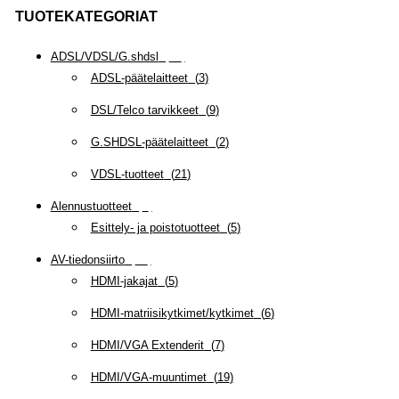
TUOTEKATEGORIAT
ADSL/VDSL/G.shdsl
(
35
)
ADSL-päätelaitteet
(
3
)
DSL/Telco tarvikkeet
(
9
)
G.SHDSL-päätelaitteet
(
2
)
VDSL-tuotteet
(
21
)
Alennustuotteet
(
5
)
Esittely- ja poistotuotteet
(
5
)
AV-tiedonsiirto
(
63
)
HDMI-jakajat
(
5
)
HDMI-matriisikytkimet/kytkimet
(
6
)
HDMI/VGA Extenderit
(
7
)
HDMI/VGA-muuntimet
(
19
)