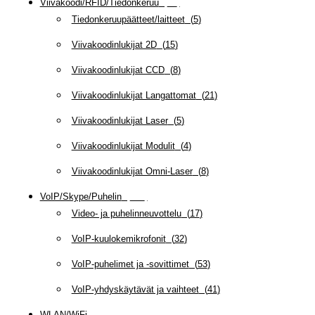
Viivakoodi/RFID/Tiedonkeruu
(
66
)
Tiedonkeruupäätteet/laitteet
(
5
)
Viivakoodinlukijat 2D
(
15
)
Viivakoodinlukijat CCD
(
8
)
Viivakoodinlukijat Langattomat
(
21
)
Viivakoodinlukijat Laser
(
5
)
Viivakoodinlukijat Modulit
(
4
)
Viivakoodinlukijat Omni-Laser
(
8
)
VoIP/Skype/Puhelin
(
143
)
Video- ja puhelinneuvottelu
(
17
)
VoIP-kuulokemikrofonit
(
32
)
VoIP-puhelimet ja -sovittimet
(
53
)
VoIP-yhdyskäytävät ja vaihteet
(
41
)
WLAN/WiFi
(
109
)