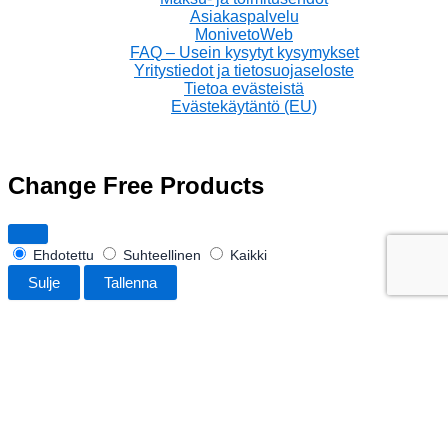
Asiakaspalvelu
MonivetoWeb
FAQ – Usein kysytyt kysymykset
Yritystiedot ja tietosuojaseloste
Tietoa evästeistä
Evästekäytäntö (EU)
Change Free Products
Ehdotettu
Suhteellinen
Kaikki
Sulje
Tallenna
Saatavuus:
1 varastossa
CASTEL