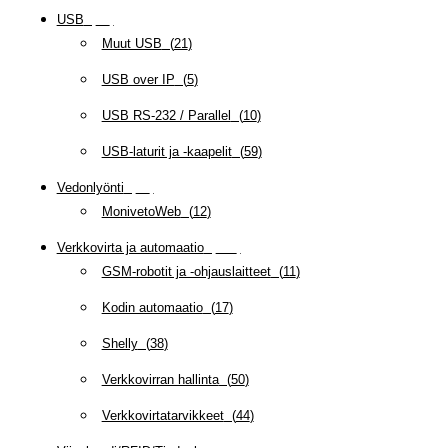
USB
(
95
)
Muut USB
(
21
)
USB over IP
(
5
)
USB RS-232 / Parallel
(
10
)
USB-laturit ja -kaapelit
(
59
)
Vedonlyönti
(
12
)
MonivetoWeb
(
12
)
Verkkovirta ja automaatio
(
160
)
GSM-robotit ja -ohjauslaitteet
(
11
)
Kodin automaatio
(
17
)
Shelly
(
38
)
Verkkovirran hallinta
(
50
)
Verkkovirtatarvikkeet
(
44
)