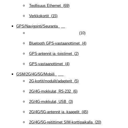
Teollisuus Ethernet
(
69
)
Verkkokortit
(
15
)
GPS/Navigointi/Seuranta
(
20
)
Ajoneuvo- ja henkilöseuranta
(
10
)
Bluetooth GPS-vastaanottimet
(
4
)
GPS-antennit ja -toistimet
(
2
)
GPS-vastaanottimet
(
4
)
GSM/2G/4G/5G/Mobiili
(
115
)
2G-kortit/modulit/adapterit
(
5
)
2G/4G-mokkulat, RS-232
(
6
)
2G/4G-mokkulat, USB
(
3
)
2G/4G/5G-antennit ja -kaapelit
(
45
)
2G/4G/5G-reitittimet SIM-korttipaikalla
(
20
)