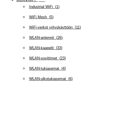
Industrial WiFi
(
1
)
WiFi Mesh
(
5
)
WiFi-verkot yrityskäyttöön
(
11
)
WLAN-antennit
(
26
)
WLAN-kaapelit
(
33
)
WLAN-sovittimet
(
23
)
WLAN-tukiasemat
(
4
)
WLAN-ulkotukiasemat
(
6
)