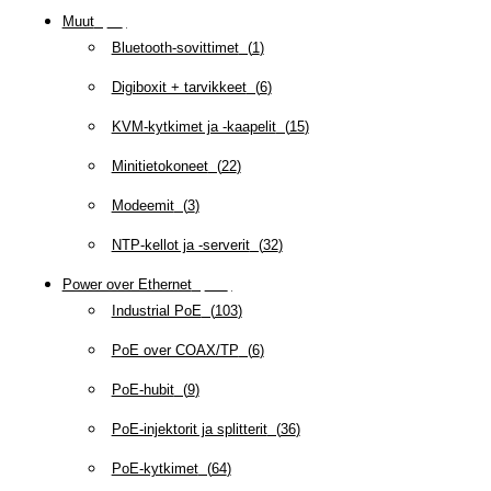
Muut
(
79
)
Bluetooth-sovittimet
(
1
)
Digiboxit + tarvikkeet
(
6
)
KVM-kytkimet ja -kaapelit
(
15
)
Minitietokoneet
(
22
)
Modeemit
(
3
)
NTP-kellot ja -serverit
(
32
)
Power over Ethernet
(
218
)
Industrial PoE
(
103
)
PoE over COAX/TP
(
6
)
PoE-hubit
(
9
)
PoE-injektorit ja splitterit
(
36
)
PoE-kytkimet
(
64
)