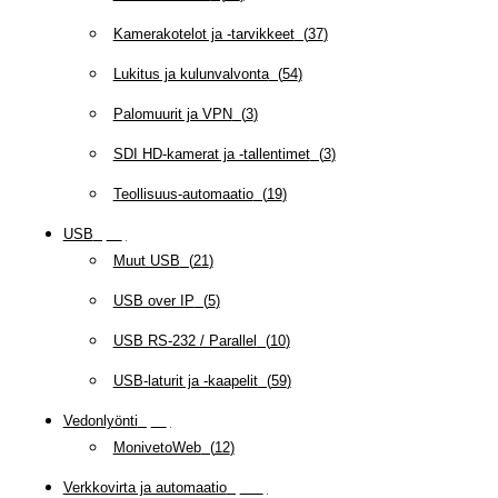
Kamerakotelot ja -tarvikkeet
(
37
)
Lukitus ja kulunvalvonta
(
54
)
Palomuurit ja VPN
(
3
)
SDI HD-kamerat ja -tallentimet
(
3
)
Teollisuus-automaatio
(
19
)
USB
(
95
)
Muut USB
(
21
)
USB over IP
(
5
)
USB RS-232 / Parallel
(
10
)
USB-laturit ja -kaapelit
(
59
)
Vedonlyönti
(
12
)
MonivetoWeb
(
12
)
Verkkovirta ja automaatio
(
159
)