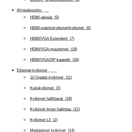
AV-tiedonsiirto
(
63
)
HDMI-jakajat
(
5
)
HDMI-matriisikytkimet/kytkimet
(
6
)
HDMI/VGA Extenderit
(
7
)
HDMI/VGA-muuntimet
(
19
)
HDMI/VGA/DP-kaapelit
(
26
)
Ethernet-kytkimet
(
319
)
10 Gigabit kytkimet
(
11
)
Kuitukytkimet
(
3
)
Kytkimet hallittavat
(
18
)
Kytkimet ilman hallintaa
(
21
)
Kytkimet L3
(
2
)
Modulariset kytkimet
(
14
)