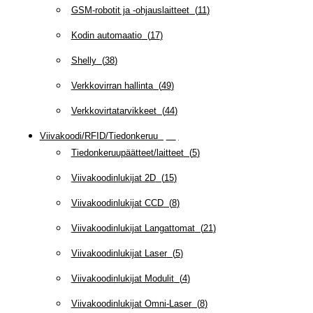
GSM-robotit ja -ohjauslaitteet
(
11
)
Kodin automaatio
(
17
)
Shelly
(
38
)
Verkkovirran hallinta
(
49
)
Verkkovirtatarvikkeet
(
44
)
Viivakoodi/RFID/Tiedonkeruu
(
66
)
Tiedonkeruupäätteet/laitteet
(
5
)
Viivakoodinlukijat 2D
(
15
)
Viivakoodinlukijat CCD
(
8
)
Viivakoodinlukijat Langattomat
(
21
)
Viivakoodinlukijat Laser
(
5
)
Viivakoodinlukijat Modulit
(
4
)
Viivakoodinlukijat Omni-Laser
(
8
)