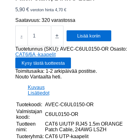
5,90
€
veroton hinta
4,70
€
Saatavuus:
320 varastossa
CAT6
U/UTP
-
+
Lisää koriin
RJ45
1.5m
Tuotetunnus (SKU):
AVEC-C6UL0150-OR
Osasto:
ORANGE
CAT6/6A -kaapelit
Patch
Cable,
Toimitusaika: 1-2 arkipäivää postitse.
24AWG
Nouto Vantaalta heti.
LSZH
määrä
Kuvaus
Lisätiedot
Tuotekoodi:
AVEC-C6UL0150-OR
Valmistajan
C6UL0150-OR
koodi:
Tuotteen
CAT6 U/UTP RJ45 1.5m ORANGE
nimi:
Patch Cable, 24AWG LSZH
Tuoteryhmä:
CAT6 UTP-kaapelit