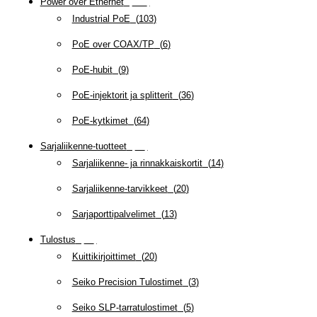
Power over Ethernet
(
218
)
Industrial PoE
(
103
)
PoE over COAX/TP
(
6
)
PoE-hubit
(
9
)
PoE-injektorit ja splitterit
(
36
)
PoE-kytkimet
(
64
)
Sarjaliikenne-tuotteet
(
47
)
Sarjaliikenne- ja rinnakkaiskortit
(
14
)
Sarjaliikenne-tarvikkeet
(
20
)
Sarjaporttipalvelimet
(
13
)
Tulostus
(
69
)
Kuittikirjoittimet
(
20
)
Seiko Precision Tulostimet
(
3
)
Seiko SLP-tarratulostimet
(
5
)