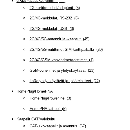
GSM/2G/4G/5G/Mobiili
(
115
)
2G-kortit/modulit/adapterit
(
5
)
2G/4G-mokkulat, RS-232
(
6
)
2G/4G-mokkulat, USB
(
3
)
2G/4G/5G-antennit ja -kaapelit
(
45
)
2G/4G/5G-reitittimet SIM-korttipaikalla
(
20
)
2G/4G/GSM-vahvistimet/toistimet
(
1
)
GSM-puhelimet ja yhdyskäytävät
(
13
)
LoRa-yhdyskäytävät ja -päätelaitteet
(
22
)
HomePlug/HomePNA
(
8
)
HomePlug/Powerline
(
3
)
HomePNA-laitteet
(
5
)
Kaapelit CAT/Valokuitu
(
607
)
CAT-ulkokaapelit ja asennus
(
67
)