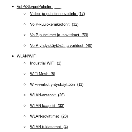
VoIP/Skype/Puhelin
(
142
)
Video- ja puhelinneuvottelu
(
17
)
VoIP-kuulokemikrofonit
(
32
)
VoIP-puhelimet ja -sovittimet
(
53
)
VoIP-yhdyskäytävät ja vaihteet
(
40
)
WLAN/WiFi
(
109
)
Industrial WiFi
(
1
)
WiFi Mesh
(
5
)
WiFi-verkot yrityskäyttöön
(
11
)
WLAN-antennit
(
26
)
WLAN-kaapelit
(
33
)
WLAN-sovittimet
(
23
)
WLAN-tukiasemat
(
4
)