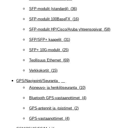
SFP-modulit (standardi)
(
36
)
SFP-modulit 100BaseFX
(
16
)
SFP-modulit HP/Cisco/Aruba yhteensopivat
(
58
)
SFP/SFP+ kaapelit
(
31
)
SFP+ 10G-modulit
(
25
)
Teollisuus Ethernet
(
69
)
Verkkokortit
(
15
)
GPS/Navigointi/Seuranta
(
20
)
Ajoneuvo- ja henkilöseuranta
(
10
)
Bluetooth GPS-vastaanottimet
(
4
)
GPS-antennit ja -toistimet
(
2
)
GPS-vastaanottimet
(
4
)