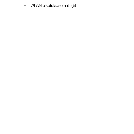
WLAN-ulkotukiasemat
(
6
)