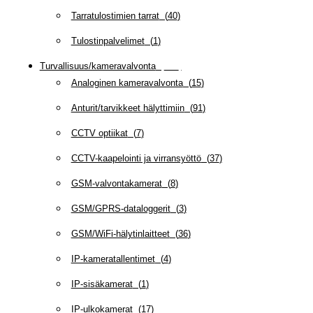
Tarratulostimien tarrat
(
40
)
Tulostinpalvelimet
(
1
)
Turvallisuus/kameravalvonta
(
335
)
Analoginen kameravalvonta
(
15
)
Anturit/tarvikkeet hälyttimiin
(
91
)
CCTV optiikat
(
7
)
CCTV-kaapelointi ja virransyöttö
(
37
)
GSM-valvontakamerat
(
8
)
GSM/GPRS-dataloggerit
(
3
)
GSM/WiFi-hälytinlaitteet
(
36
)
IP-kameratallentimet
(
4
)
IP-sisäkamerat
(
1
)
IP-ulkokamerat
(
17
)