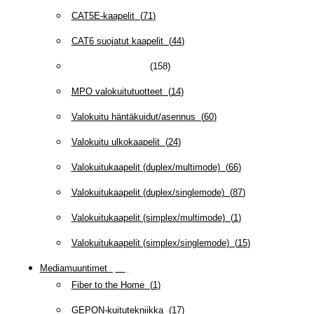
CAT5E-kaapelit
(
71
)
CAT6 suojatut kaapelit
(
44
)
CAT6/6A -kaapelit
(
158
)
MPO valokuitutuotteet
(
14
)
Valokuitu häntäkuidut/asennus
(
60
)
Valokuitu ulkokaapelit
(
24
)
Valokuitukaapelit (duplex/multimode)
(
66
)
Valokuitukaapelit (duplex/singlemode)
(
87
)
Valokuitukaapelit (simplex/multimode)
(
1
)
Valokuitukaapelit (simplex/singlemode)
(
15
)
Mediamuuntimet
(
97
)
Fiber to the Home
(
1
)
GEPON-kuitutekniikka
(
17
)