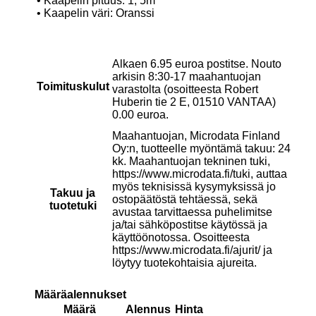
• Kaapelin pituus: 1, 5m
• Kaapelin väri: Oranssi
Alkaen 6.95 euroa postitse. Nouto
arkisin 8:30-17 maahantuojan
Toimituskulut
varastolta (osoitteesta Robert
Huberin tie 2 E, 01510 VANTAA)
0.00 euroa.
Maahantuojan, Microdata Finland
Oy:n, tuotteelle myöntämä takuu: 24
kk. Maahantuojan tekninen tuki,
https://www.microdata.fi/tuki, auttaa
myös teknisissä kysymyksissä jo
Takuu ja
ostopäätöstä tehtäessä, sekä
tuotetuki
avustaa tarvittaessa puhelimitse
ja/tai sähköpostitse käytössä ja
käyttöönotossa. Osoitteesta
https://www.microdata.fi/ajurit/ ja
löytyy tuotekohtaisia ajureita.
Määräalennukset
Määrä
Alennus
Hinta