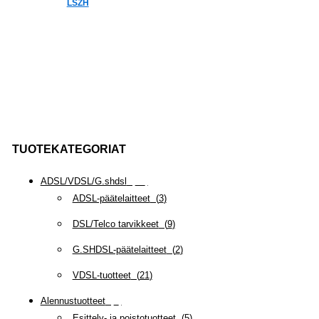
LSZH
TUOTEKATEGORIAT
ADSL/VDSL/G.shdsl
(
35
)
ADSL-päätelaitteet
(
3
)
DSL/Telco tarvikkeet
(
9
)
G.SHDSL-päätelaitteet
(
2
)
VDSL-tuotteet
(
21
)
Alennustuotteet
(
5
)
Esittely- ja poistotuotteet
(
5
)