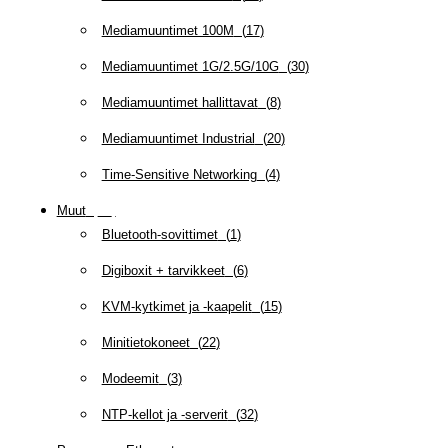
Mediamuuntimet 100M
(
17
)
Mediamuuntimet 1G/2.5G/10G
(
30
)
Mediamuuntimet hallittavat
(
8
)
Mediamuuntimet Industrial
(
20
)
Time-Sensitive Networking
(
4
)
Muut
(
79
)
Bluetooth-sovittimet
(
1
)
Digiboxit + tarvikkeet
(
6
)
KVM-kytkimet ja -kaapelit
(
15
)
Minitietokoneet
(
22
)
Modeemit
(
3
)
NTP-kellot ja -serverit
(
32
)