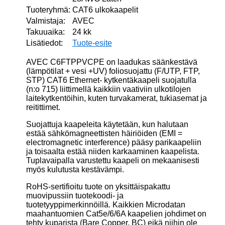
Tuoteryhmä:
CAT6 ulkokaapelit
Valmistaja:
AVEC
Takuuaika:
24 kk
Lisätiedot:
Tuote-esite
AVEC C6FTPPVCPE on laadukas säänkestävä
(lämpötilat + vesi +UV) foliosuojattu (F/UTP, FTP,
STP) CAT6 Ethernet- kytkentäkaapeli suojatulla
(n:o 715) liittimellä kaikkiin vaativiin ulkotilojen
laitekytkentöihin, kuten turvakamerat, tukiasemat ja
reitittimet.
Suojattuja kaapeleita käytetään, kun halutaan
estää sähkömagneettisten häiriöiden (EMI =
electromagnetic interference) pääsy parikaapeliin
ja toisaalta estää niiden karkaaminen kaapelista.
Tuplavaipalla varustettu kaapeli on mekaanisesti
myös kulutusta kestävämpi.
RoHS-sertifioitu tuote on yksittäispakattu
muovipussiin tuotekoodi- ja
tuotetyyppimerkinnöillä. Kaikkien Microdatan
maahantuomien Cat5e/6/6A kaapelien johdimet on
tehty kuparista (Bare Copper, BC) eikä niihin ole