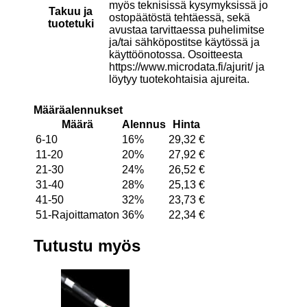
myös teknisissä kysymyksissä jo
Takuu ja
ostopäätöstä tehtäessä, sekä
tuotetuki
avustaa tarvittaessa puhelimitse
ja/tai sähköpostitse käytössä ja
käyttöönotossa. Osoitteesta
https://www.microdata.fi/ajurit/ ja
löytyy tuotekohtaisia ajureita.
Määräalennukset
Määrä
Alennus
Hinta
6-10
16%
29,32
€
11-20
20%
27,92
€
21-30
24%
26,52
€
31-40
28%
25,13
€
41-50
32%
23,73
€
51-Rajoittamaton
36%
22,34
€
Tutustu myös