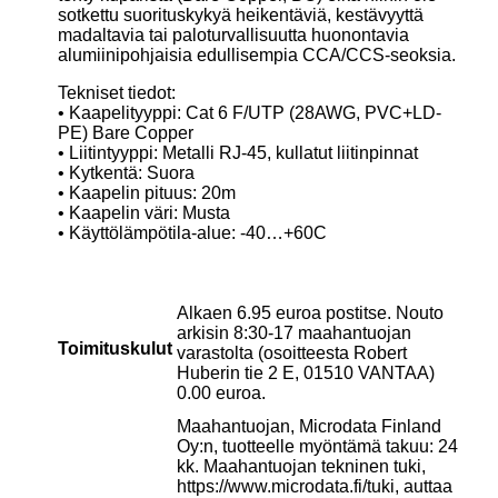
sotkettu suorituskykyä heikentäviä, kestävyyttä
madaltavia tai paloturvallisuutta huonontavia
alumiinipohjaisia edullisempia CCA/CCS-seoksia.
Tekniset tiedot:
• Kaapelityyppi: Cat 6 F/UTP (28AWG, PVC+LD-
PE) Bare Copper
• Liitintyyppi: Metalli RJ-45, kullatut liitinpinnat
• Kytkentä: Suora
• Kaapelin pituus: 20m
• Kaapelin väri: Musta
• Käyttölämpötila-alue: -40…+60C
Alkaen 6.95 euroa postitse. Nouto
arkisin 8:30-17 maahantuojan
Toimituskulut
varastolta (osoitteesta Robert
Huberin tie 2 E, 01510 VANTAA)
0.00 euroa.
Maahantuojan, Microdata Finland
Oy:n, tuotteelle myöntämä takuu: 24
kk. Maahantuojan tekninen tuki,
https://www.microdata.fi/tuki, auttaa