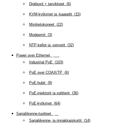
Digiboxit + tarvikkeet
(
6
)
KVM-kytkimet ja -kaapelit
(
15
)
Minitietokoneet
(
22
)
Modeemit
(
3
)
NTP-kellot ja -serverit
(
32
)
Power over Ethernet
(
218
)
Industrial PoE
(
103
)
PoE over COAX/TP
(
6
)
PoE-hubit
(
9
)
PoE-injektorit ja splitterit
(
36
)
PoE-kytkimet
(
64
)
Sarjaliikenne-tuotteet
(
47
)
Sarjaliikenne- ja rinnakkaiskortit
(
14
)