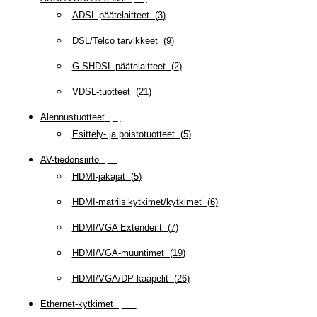
ADSL-päätelaitteet
(
3
)
DSL/Telco tarvikkeet
(
9
)
G.SHDSL-päätelaitteet
(
2
)
VDSL-tuotteet
(
21
)
Alennustuotteet
(
5
)
Esittely- ja poistotuotteet
(
5
)
AV-tiedonsiirto
(
63
)
HDMI-jakajat
(
5
)
HDMI-matriisikytkimet/kytkimet
(
6
)
HDMI/VGA Extenderit
(
7
)
HDMI/VGA-muuntimet
(
19
)
HDMI/VGA/DP-kaapelit
(
26
)
Ethernet-kytkimet
(
319
)