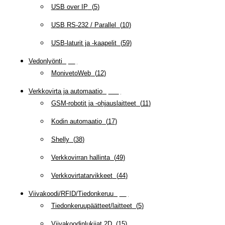
USB over IP
(
5
)
USB RS-232 / Parallel
(
10
)
USB-laturit ja -kaapelit
(
59
)
Vedonlyönti
(
12
)
MonivetoWeb
(
12
)
Verkkovirta ja automaatio
(
159
)
GSM-robotit ja -ohjauslaitteet
(
11
)
Kodin automaatio
(
17
)
Shelly
(
38
)
Verkkovirran hallinta
(
49
)
Verkkovirtatarvikkeet
(
44
)
Viivakoodi/RFID/Tiedonkeruu
(
66
)
Tiedonkeruupäätteet/laitteet
(
5
)
Viivakoodinlukijat 2D
(
15
)