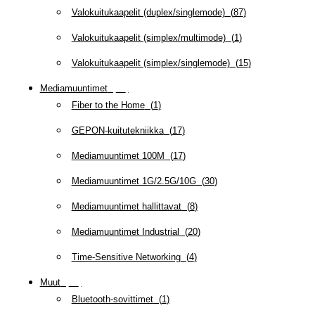
Valokuitukaapelit (duplex/singlemode)
(
87
)
Valokuitukaapelit (simplex/multimode)
(
1
)
Valokuitukaapelit (simplex/singlemode)
(
15
)
Mediamuuntimet
(
97
)
Fiber to the Home
(
1
)
GEPON-kuitutekniikka
(
17
)
Mediamuuntimet 100M
(
17
)
Mediamuuntimet 1G/2.5G/10G
(
30
)
Mediamuuntimet hallittavat
(
8
)
Mediamuuntimet Industrial
(
20
)
Time-Sensitive Networking
(
4
)
Muut
(
79
)
Bluetooth-sovittimet
(
1
)