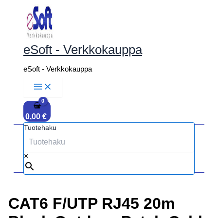
Siirry
sisältöön
eSoft - Verkkokauppa
eSoft - Verkkokauppa
0,00
€
Tuotehaku
×
CAT6 F/UTP RJ45 20m