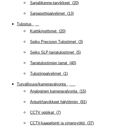
Sarjaliikenne-tarvikkeet
(
20
)
Sarjaporttipalvelimet
(
13
)
Tulostus
(
69
)
Kuittikirjoittimet
(
20
)
Seiko Precision Tulostimet
(
3
)
Seiko SLP-tarratulostimet
(
5
)
Tarratulostimien tarrat
(
40
)
Tulostinpalvelimet
(
1
)
Turvallisuus/kameravalvonta
(
335
)
Analoginen kameravalvonta
(
15
)
Anturit/tarvikkeet hälyttimiin
(
91
)
CCTV optiikat
(
7
)
CCTV-kaapelointi ja virransyöttö
(
37
)