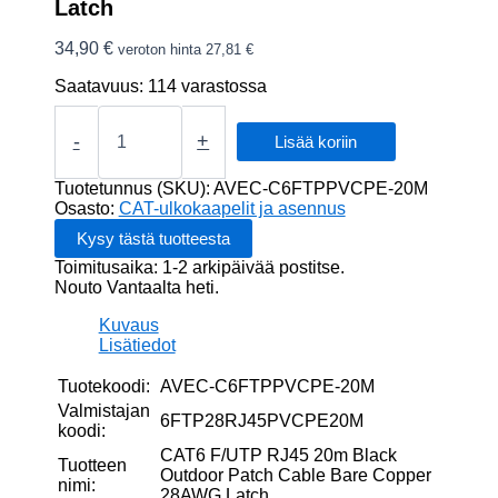
Latch
34,90
€
veroton hinta
27,81
€
Saatavuus:
114 varastossa
CAT6
F/UTP
-
+
Lisää koriin
RJ45
20m
Tuotetunnus (SKU):
AVEC-C6FTPPVCPE-20M
Black
Osasto:
CAT-ulkokaapelit ja asennus
Outdoor
Patch
Toimitusaika: 1-2 arkipäivää postitse.
Cable
Nouto Vantaalta heti.
Bare
Copper
Kuvaus
28AWG
Lisätiedot
Latch
määrä
Tuotekoodi:
AVEC-C6FTPPVCPE-20M
Valmistajan
6FTP28RJ45PVCPE20M
koodi:
CAT6 F/UTP RJ45 20m Black
Tuotteen
Outdoor Patch Cable Bare Copper
nimi:
28AWG Latch