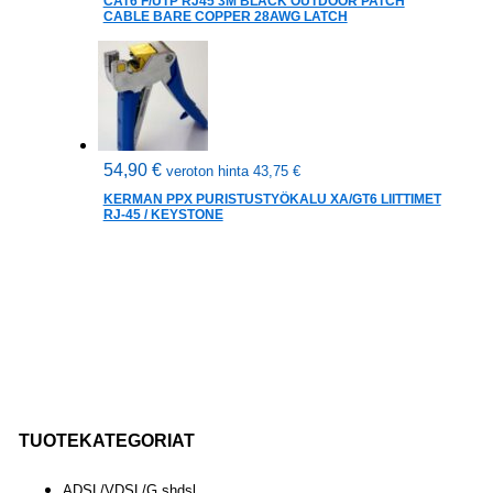
CAT6 F/UTP RJ45 3M BLACK OUTDOOR PATCH
CABLE BARE COPPER 28AWG LATCH
54,90
€
veroton hinta
43,75
€
KERMAN PPX PURISTUSTYÖKALU XA/GT6 LIITTIMET
RJ-45 / KEYSTONE
TUOTEKATEGORIAT
ADSL/VDSL/G.shdsl
(
35
)