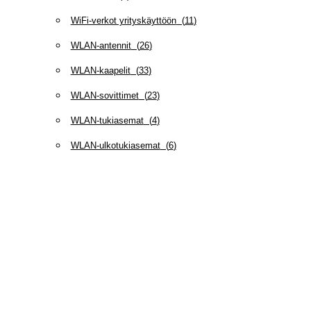
WiFi-verkot yrityskäyttöön
(
11
)
WLAN-antennit
(
26
)
WLAN-kaapelit
(
33
)
WLAN-sovittimet
(
23
)
WLAN-tukiasemat
(
4
)
WLAN-ulkotukiasemat
(
6
)