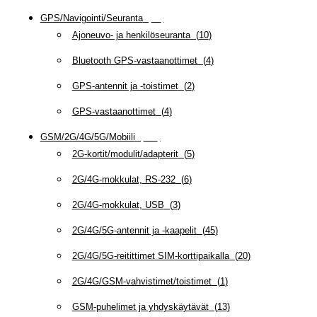
GPS/Navigointi/Seuranta
(
20
)
Ajoneuvo- ja henkilöseuranta
(
10
)
Bluetooth GPS-vastaanottimet
(
4
)
GPS-antennit ja -toistimet
(
2
)
GPS-vastaanottimet
(
4
)
GSM/2G/4G/5G/Mobiili
(
115
)
2G-kortit/modulit/adapterit
(
5
)
2G/4G-mokkulat, RS-232
(
6
)
2G/4G-mokkulat, USB
(
3
)
2G/4G/5G-antennit ja -kaapelit
(
45
)
2G/4G/5G-reitittimet SIM-korttipaikalla
(
20
)
2G/4G/GSM-vahvistimet/toistimet
(
1
)
GSM-puhelimet ja yhdyskäytävät
(
13
)