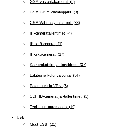
GSM-valvontakamerat
(
8
)
GSM/GPRS-dataloggerit
(
3
)
GSM/WiFi-hälytinlaitteet
(
36
)
IP-kameratallentimet
(
4
)
IP-sisäkamerat
(
1
)
IP-ulkokamerat
(
17
)
Kamerakotelot ja -tarvikkeet
(
37
)
Lukitus ja kulunvalvonta
(
54
)
Palomuurit ja VPN
(
3
)
SDI HD-kamerat ja -tallentimet
(
3
)
Teollisuus-automaatio
(
19
)
USB
(
95
)
Muut USB
(
21
)