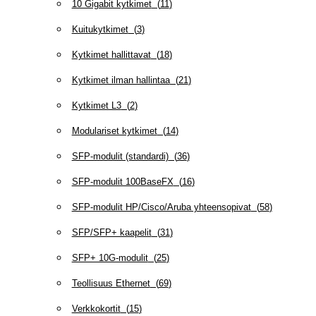
10 Gigabit kytkimet
(
11
)
Kuitukytkimet
(
3
)
Kytkimet hallittavat
(
18
)
Kytkimet ilman hallintaa
(
21
)
Kytkimet L3
(
2
)
Modulariset kytkimet
(
14
)
SFP-modulit (standardi)
(
36
)
SFP-modulit 100BaseFX
(
16
)
SFP-modulit HP/Cisco/Aruba yhteensopivat
(
58
)
SFP/SFP+ kaapelit
(
31
)
SFP+ 10G-modulit
(
25
)
Teollisuus Ethernet
(
69
)
Verkkokortit
(
15
)