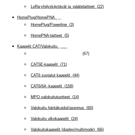
LoRa-yhdyskäytävät ja -päätelaitteet
(
22
)
HomePlug/HomePNA
(
8
)
HomePlug/Powerline
(
3
)
HomePNA-laitteet
(
5
)
Kaapelit CAT/Valokuitu
(
607
)
CAT-ulkokaapelit ja asennus
(
67
)
CAT5E-kaapelit
(
71
)
CAT6 suojatut kaapelit
(
44
)
CAT6/6A -kaapelit
(
158
)
MPO valokuitutuotteet
(
14
)
Valokuitu häntäkuidut/asennus
(
60
)
Valokuitu ulkokaapelit
(
24
)
Valokuitukaapelit (duplex/multimode)
(
66
)