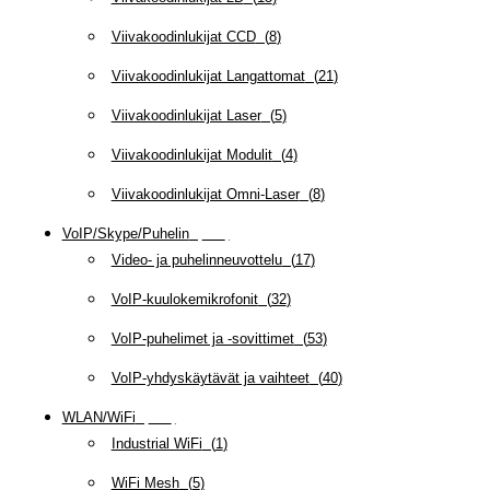
Viivakoodinlukijat CCD
(
8
)
Viivakoodinlukijat Langattomat
(
21
)
Viivakoodinlukijat Laser
(
5
)
Viivakoodinlukijat Modulit
(
4
)
Viivakoodinlukijat Omni-Laser
(
8
)
VoIP/Skype/Puhelin
(
142
)
Video- ja puhelinneuvottelu
(
17
)
VoIP-kuulokemikrofonit
(
32
)
VoIP-puhelimet ja -sovittimet
(
53
)
VoIP-yhdyskäytävät ja vaihteet
(
40
)
WLAN/WiFi
(
109
)
Industrial WiFi
(
1
)
WiFi Mesh
(
5
)