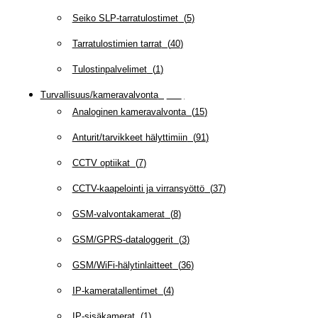
Seiko SLP-tarratulostimet
(
5
)
Tarratulostimien tarrat
(
40
)
Tulostinpalvelimet
(
1
)
Turvallisuus/kameravalvonta
(
335
)
Analoginen kameravalvonta
(
15
)
Anturit/tarvikkeet hälyttimiin
(
91
)
CCTV optiikat
(
7
)
CCTV-kaapelointi ja virransyöttö
(
37
)
GSM-valvontakamerat
(
8
)
GSM/GPRS-dataloggerit
(
3
)
GSM/WiFi-hälytinlaitteet
(
36
)
IP-kameratallentimet
(
4
)
IP-sisäkamerat
(
1
)