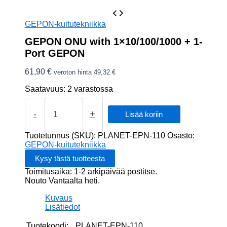
GEPON-kuitutekniikka
GEPON ONU with 1×10/100/1000 + 1-
Port GEPON
61,90
€
veroton hinta
49,32
€
Saatavuus:
2 varastossa
GEPON
ONU
-
+
Lisää koriin
with
1x10/100/1000
Tuotetunnus (SKU):
PLANET-EPN-110
Osasto:
+
GEPON-kuitutekniikka
1-
Port
Toimitusaika: 1-2 arkipäivää postitse.
GEPON
Nouto Vantaalta heti.
määrä
Kuvaus
Lisätiedot
Tuotekoodi:
PLANET-EPN-110