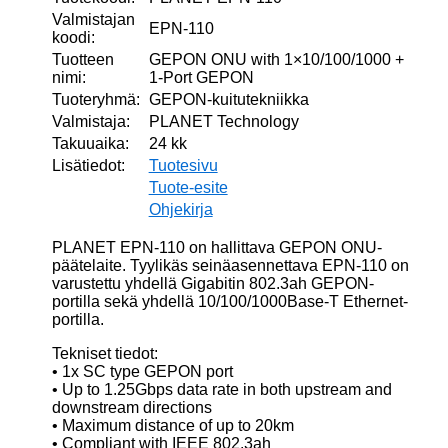
Valmistajan
EPN-110
koodi:
Tuotteen
GEPON ONU with 1×10/100/1000 +
nimi:
1-Port GEPON
Tuoteryhmä:
GEPON-kuitutekniikka
Valmistaja:
PLANET Technology
Takuuaika:
24 kk
Lisätiedot:
Tuotesivu
Tuote-esite
Ohjekirja
PLANET EPN-110 on hallittava GEPON ONU-
päätelaite. Tyylikäs seinäasennettava EPN-110 on
varustettu yhdellä Gigabitin 802.3ah GEPON-
portilla sekä yhdellä 10/100/1000Base-T Ethernet-
portilla.
Tekniset tiedot:
• 1x SC type GEPON port
• Up to 1.25Gbps data rate in both upstream and
downstream directions
• Maximum distance of up to 20km
• Compliant with IEEE 802.3ah