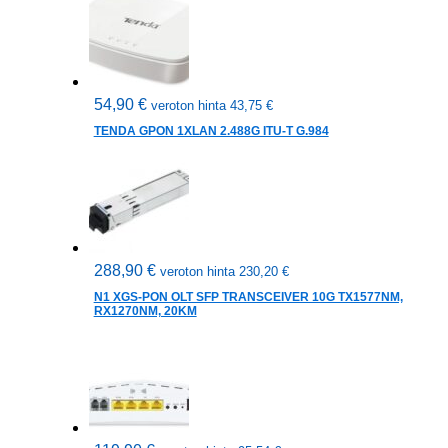
54,90
€
veroton hinta
43,75
€
TENDA GPON 1XLAN 2.488G ITU-T G.984
288,90
€
veroton hinta
230,20
€
N1 XGS-PON OLT SFP TRANSCEIVER 10G TX1577NM,
RX1270NM, 20KM