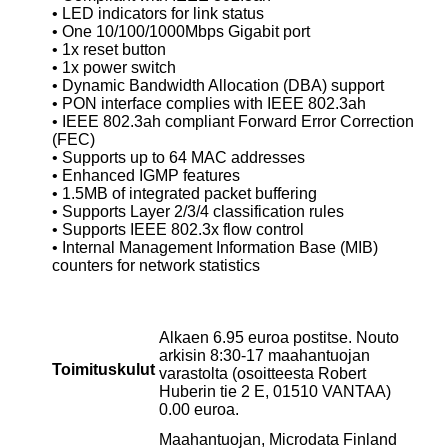
• LED indicators for link status
• One 10/100/1000Mbps Gigabit port
• 1x reset button
• 1x power switch
• Dynamic Bandwidth Allocation (DBA) support
• PON interface complies with IEEE 802.3ah
• IEEE 802.3ah compliant Forward Error Correction
(FEC)
• Supports up to 64 MAC addresses
• Enhanced IGMP features
• 1.5MB of integrated packet buffering
• Supports Layer 2/3/4 classification rules
• Supports IEEE 802.3x flow control
• Internal Management Information Base (MIB)
counters for network statistics
Alkaen 6.95 euroa postitse. Nouto
arkisin 8:30-17 maahantuojan
Toimituskulut
varastolta (osoitteesta Robert
Huberin tie 2 E, 01510 VANTAA)
0.00 euroa.
Maahantuojan, Microdata Finland