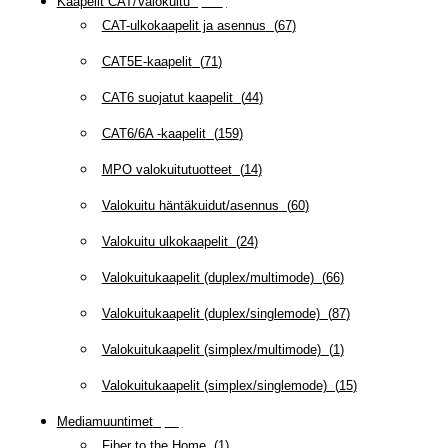
Kaapelit CAT/Valokuitu
(
608
)
CAT-ulkokaapelit ja asennus
(
67
)
CAT5E-kaapelit
(
71
)
CAT6 suojatut kaapelit
(
44
)
CAT6/6A -kaapelit
(
159
)
MPO valokuitutuotteet
(
14
)
Valokuitu häntäkuidut/asennus
(
60
)
Valokuitu ulkokaapelit
(
24
)
Valokuitukaapelit (duplex/multimode)
(
66
)
Valokuitukaapelit (duplex/singlemode)
(
87
)
Valokuitukaapelit (simplex/multimode)
(
1
)
Valokuitukaapelit (simplex/singlemode)
(
15
)
Mediamuuntimet
(
97
)
Fiber to the Home
(
1
)