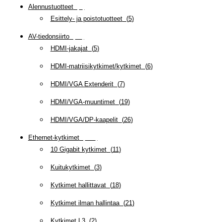
Alennustuotteet
(
5
)
Esittely- ja poistotuotteet
(
5
)
AV-tiedonsiirto
(
63
)
HDMI-jakajat
(
5
)
HDMI-matriisikytkimet/kytkimet
(
6
)
HDMI/VGA Extenderit
(
7
)
HDMI/VGA-muuntimet
(
19
)
HDMI/VGA/DP-kaapelit
(
26
)
Ethernet-kytkimet
(
319
)
10 Gigabit kytkimet
(
11
)
Kuitukytkimet
(
3
)
Kytkimet hallittavat
(
18
)
Kytkimet ilman hallintaa
(
21
)
Kytkimet L3
(
2
)