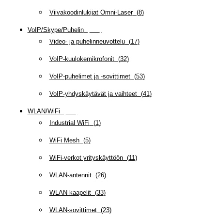
Viivakoodinlukijat Omni-Laser
(
8
)
VoIP/Skype/Puhelin
(
143
)
Video- ja puhelinneuvottelu
(
17
)
VoIP-kuulokemikrofonit
(
32
)
VoIP-puhelimet ja -sovittimet
(
53
)
VoIP-yhdyskäytävät ja vaihteet
(
41
)
WLAN/WiFi
(
109
)
Industrial WiFi
(
1
)
WiFi Mesh
(
5
)
WiFi-verkot yrityskäyttöön
(
11
)
WLAN-antennit
(
26
)
WLAN-kaapelit
(
33
)
WLAN-sovittimet
(
23
)