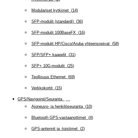
Modulariset kytkimet
(
14
)
SFP-modulit (standardi)
(
36
)
SFP-modulit 100BaseFX
(
16
)
SFP-modulit HP/Cisco/Aruba yhteensopivat
(
58
)
SFP/SFP+ kaapelit
(
31
)
SFP+ 10G-modulit
(
25
)
Teollisuus Ethernet
(
69
)
Verkkokortit
(
15
)
GPS/Navigointi/Seuranta
(
20
)
Ajoneuvo- ja henkilöseuranta
(
10
)
Bluetooth GPS-vastaanottimet
(
4
)
GPS-antennit ja -toistimet
(
2
)