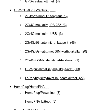
GPS-vastaanottimet
(
4
)
GSM/2G/4G/5G/Mobiili
(
115
)
2G-kortit/modulit/adapterit
(
5
)
2G/4G-mokkulat, RS-232
(
6
)
2G/4G-mokkulat, USB
(
3
)
2G/4G/5G-antennit ja -kaapelit
(
45
)
2G/4G/5G-reitittimet SIM-korttipaikalla
(
20
)
2G/4G/GSM-vahvistimet/toistimet
(
1
)
GSM-puhelimet ja yhdyskäytävät
(
13
)
LoRa-yhdyskäytävät ja -päätelaitteet
(
22
)
HomePlug/HomePNA
(
8
)
HomePlug/Powerline
(
3
)
HomePNA-laitteet
(
5
)