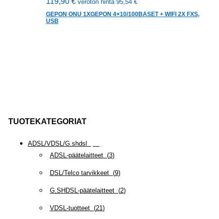
119,90
€
veroton hinta
95,54
€
GEPON ONU 1XGEPON 4×10/100BASET + WIFI 2X FXS,
USB
TUOTEKATEGORIAT
ADSL/VDSL/G.shdsl
(
35
)
ADSL-päätelaitteet
(
3
)
DSL/Telco tarvikkeet
(
9
)
G.SHDSL-päätelaitteet
(
2
)
VDSL-tuotteet
(
21
)