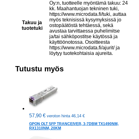
Oy:n, tuotteelle myöntämä takuu: 24
kk. Maahantuojan tekninen tuki,
https://www.microdata.fi/tuki, auttaa
myös teknisissä kysymyksissä jo
Takuu ja
ostopäätöstä tehtäessä, sekä
tuotetuki
avustaa tarvittaessa puhelimitse
ja/tai sähköpostitse käytössä ja
käyttöönotossa. Osoitteesta
https://www.microdata.fi/ajurit/ ja
löytyy tuotekohtaisia ajureita.
Tutustu myös
57,90
€
veroton hinta
46,14
€
GPON OLT SFP TRANCEIVER, 3-7DBM TX1490NM,
RX1310NM, 20KM