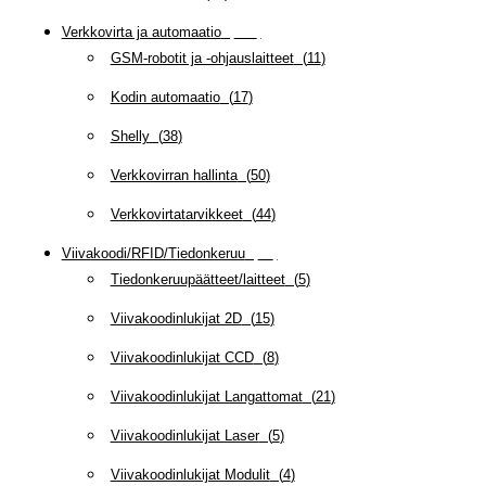
Verkkovirta ja automaatio
(
160
)
GSM-robotit ja -ohjauslaitteet
(
11
)
Kodin automaatio
(
17
)
Shelly
(
38
)
Verkkovirran hallinta
(
50
)
Verkkovirtatarvikkeet
(
44
)
Viivakoodi/RFID/Tiedonkeruu
(
66
)
Tiedonkeruupäätteet/laitteet
(
5
)
Viivakoodinlukijat 2D
(
15
)
Viivakoodinlukijat CCD
(
8
)
Viivakoodinlukijat Langattomat
(
21
)
Viivakoodinlukijat Laser
(
5
)
Viivakoodinlukijat Modulit
(
4
)