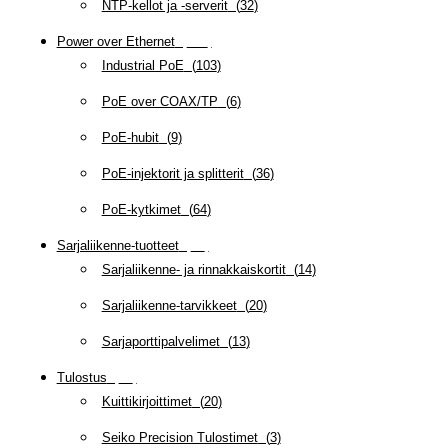
NTP-kellot ja -serverit
(
32
)
Power over Ethernet
(
218
)
Industrial PoE
(
103
)
PoE over COAX/TP
(
6
)
PoE-hubit
(
9
)
PoE-injektorit ja splitterit
(
36
)
PoE-kytkimet
(
64
)
Sarjaliikenne-tuotteet
(
47
)
Sarjaliikenne- ja rinnakkaiskortit
(
14
)
Sarjaliikenne-tarvikkeet
(
20
)
Sarjaporttipalvelimet
(
13
)
Tulostus
(
69
)
Kuittikirjoittimet
(
20
)
Seiko Precision Tulostimet
(
3
)