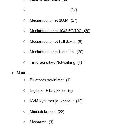
GEPON-kuitutekniikka
(
17
)
Mediamuuntimet 100M
(
17
)
Mediamuuntimet 1G/2.5G/10G
(
30
)
Mediamuuntimet hallittavat
(
8
)
Mediamuuntimet Industrial
(
20
)
Time-Sensitive Networking
(
4
)
Muut
(
79
)
Bluetooth-sovittimet
(
1
)
Digiboxit + tarvikkeet
(
6
)
KVM-kytkimet ja -kaapelit
(
15
)
Minitietokoneet
(
22
)
Modeemit
(
3
)