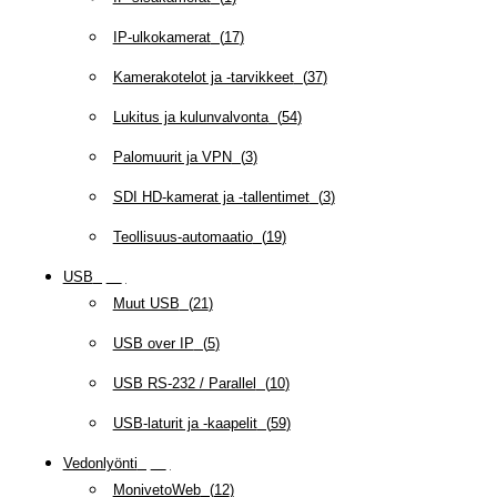
IP-ulkokamerat
(
17
)
Kamerakotelot ja -tarvikkeet
(
37
)
Lukitus ja kulunvalvonta
(
54
)
Palomuurit ja VPN
(
3
)
SDI HD-kamerat ja -tallentimet
(
3
)
Teollisuus-automaatio
(
19
)
USB
(
95
)
Muut USB
(
21
)
USB over IP
(
5
)
USB RS-232 / Parallel
(
10
)
USB-laturit ja -kaapelit
(
59
)
Vedonlyönti
(
12
)
MonivetoWeb
(
12
)