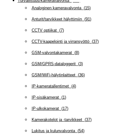
Turvallisuus/kameravalvonta
(
335
)
Analoginen kameravalvonta
(
15
)
Anturit/tarvikkeet hälyttimiin
(
91
)
CCTV optiikat
(
7
)
CCTV-kaapelointi ja virransyöttö
(
37
)
GSM-valvontakamerat
(
8
)
GSM/GPRS-dataloggerit
(
3
)
GSM/WiFi-hälytinlaitteet
(
36
)
IP-kameratallentimet
(
4
)
IP-sisäkamerat
(
1
)
IP-ulkokamerat
(
17
)
Kamerakotelot ja -tarvikkeet
(
37
)
Lukitus ja kulunvalvonta
(
54
)