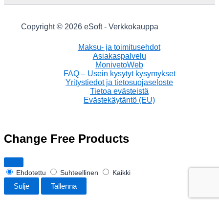
Copyright © 2026 eSoft - Verkkokauppa
Maksu- ja toimitusehdot
Asiakaspalvelu
MonivetoWeb
FAQ – Usein kysytyt kysymykset
Yritystiedot ja tietosuojaseloste
Tietoa evästeistä
Evästekäytäntö (EU)
Change Free Products
Ehdotettu
Suhteellinen
Kaikki
Sulje
Tallenna