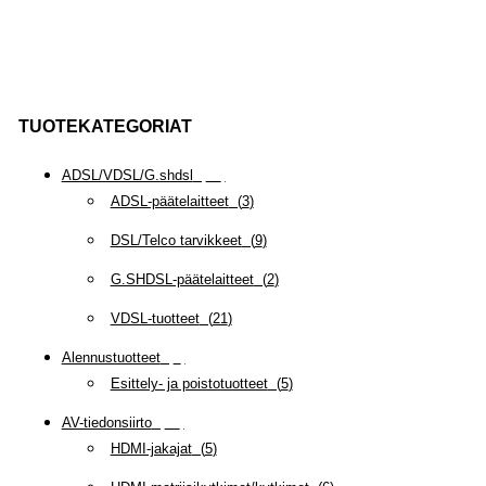
TUOTEKATEGORIAT
ADSL/VDSL/G.shdsl
(
35
)
ADSL-päätelaitteet
(
3
)
DSL/Telco tarvikkeet
(
9
)
G.SHDSL-päätelaitteet
(
2
)
VDSL-tuotteet
(
21
)
Alennustuotteet
(
5
)
Esittely- ja poistotuotteet
(
5
)
AV-tiedonsiirto
(
63
)
HDMI-jakajat
(
5
)