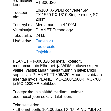
Valmistajan
FT-806B20
koodi:
10/100TX-WDM converter SM
Tuotteen
TX:1550 RX:1310 Single-mode, SC,
nimi:
20km
Tuoteryhmä:
Mediamuuntimet 100M
Valmistaja:
PLANET Technology
Takuuaika:
24 kk
Lisätiedot:
Tuotesivu
Tuote-esite
Ohjekirja
PLANET FT-806B20 on metallikoteloitu
mediamuunnin Ethernet- ja WDM-kuituverkkojen
välille. Vastapäähän mediamuunnin laitepariksi
sopii esim. PLANET-FT-806A20. Muunnin voidaan
asentaa myös PLANET MC-1500/1500R, MC-700
ja MC-1000MR kehikkoon.
Tuotepakkaus sisältää mediamuuntimen,
asennusohjeen sekä virtalähteen.
Tekniset tiedot:
• Ethernet-portti: 10/100BaseTX (UTP, MDI/MDI-X)