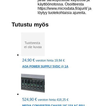
käyttöönotossa. Osoitteesta
https://www.microdata.fi/ajurit/ ja
löytyy tuotekohtaisia ajureita.
Tutustu myös
24,90
€
veroton hinta
19,84
€
AOA POWER SUPPLY 5VDC @ 1A
524,90
€
veroton hinta
418,25
€
MEDIA CONVERTER CHASIS 19” 15X AC PSU