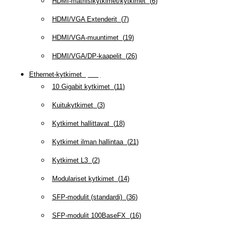
HDMI-matriisikytkimet/kytkimet
(
6
)
HDMI/VGA Extenderit
(
7
)
HDMI/VGA-muuntimet
(
19
)
HDMI/VGA/DP-kaapelit
(
26
)
Ethernet-kytkimet
(
319
)
10 Gigabit kytkimet
(
11
)
Kuitukytkimet
(
3
)
Kytkimet hallittavat
(
18
)
Kytkimet ilman hallintaa
(
21
)
Kytkimet L3
(
2
)
Modulariset kytkimet
(
14
)
SFP-modulit (standardi)
(
36
)
SFP-modulit 100BaseFX
(
16
)