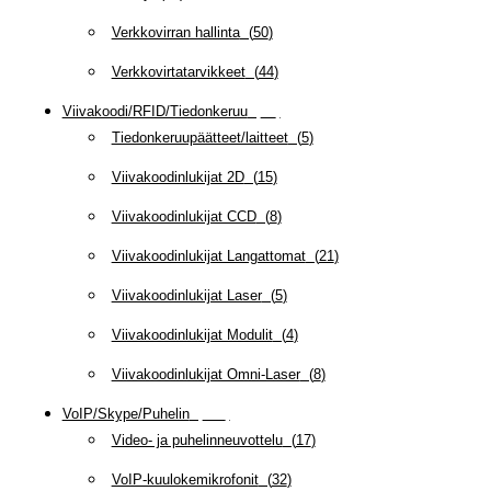
Verkkovirran hallinta
(
50
)
Verkkovirtatarvikkeet
(
44
)
Viivakoodi/RFID/Tiedonkeruu
(
66
)
Tiedonkeruupäätteet/laitteet
(
5
)
Viivakoodinlukijat 2D
(
15
)
Viivakoodinlukijat CCD
(
8
)
Viivakoodinlukijat Langattomat
(
21
)
Viivakoodinlukijat Laser
(
5
)
Viivakoodinlukijat Modulit
(
4
)
Viivakoodinlukijat Omni-Laser
(
8
)
VoIP/Skype/Puhelin
(
143
)
Video- ja puhelinneuvottelu
(
17
)
VoIP-kuulokemikrofonit
(
32
)