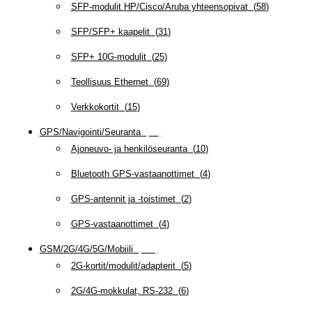
SFP-modulit HP/Cisco/Aruba yhteensopivat
(
58
)
SFP/SFP+ kaapelit
(
31
)
SFP+ 10G-modulit
(
25
)
Teollisuus Ethernet
(
69
)
Verkkokortit
(
15
)
GPS/Navigointi/Seuranta
(
20
)
Ajoneuvo- ja henkilöseuranta
(
10
)
Bluetooth GPS-vastaanottimet
(
4
)
GPS-antennit ja -toistimet
(
2
)
GPS-vastaanottimet
(
4
)
GSM/2G/4G/5G/Mobiili
(
115
)
2G-kortit/modulit/adapterit
(
5
)
2G/4G-mokkulat, RS-232
(
6
)