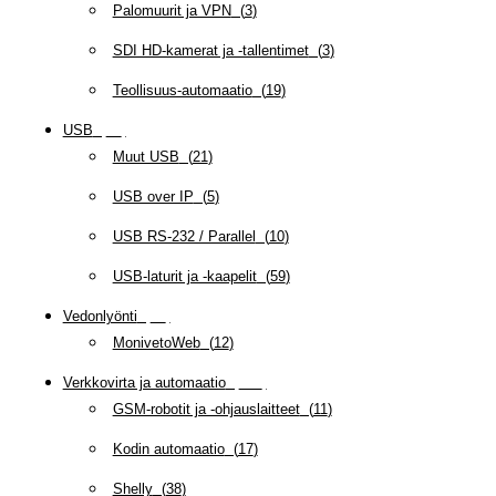
Palomuurit ja VPN
(
3
)
SDI HD-kamerat ja -tallentimet
(
3
)
Teollisuus-automaatio
(
19
)
USB
(
95
)
Muut USB
(
21
)
USB over IP
(
5
)
USB RS-232 / Parallel
(
10
)
USB-laturit ja -kaapelit
(
59
)
Vedonlyönti
(
12
)
MonivetoWeb
(
12
)
Verkkovirta ja automaatio
(
160
)
GSM-robotit ja -ohjauslaitteet
(
11
)
Kodin automaatio
(
17
)
Shelly
(
38
)