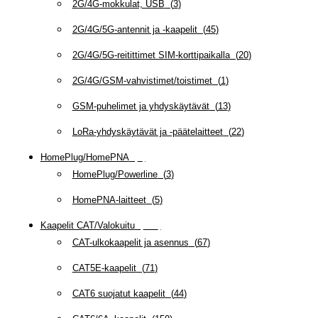
2G/4G-mokkulat, USB
(
3
)
2G/4G/5G-antennit ja -kaapelit
(
45
)
2G/4G/5G-reitittimet SIM-korttipaikalla
(
20
)
2G/4G/GSM-vahvistimet/toistimet
(
1
)
GSM-puhelimet ja yhdyskäytävät
(
13
)
LoRa-yhdyskäytävät ja -päätelaitteet
(
22
)
HomePlug/HomePNA
(
8
)
HomePlug/Powerline
(
3
)
HomePNA-laitteet
(
5
)
Kaapelit CAT/Valokuitu
(
608
)
CAT-ulkokaapelit ja asennus
(
67
)
CAT5E-kaapelit
(
71
)
CAT6 suojatut kaapelit
(
44
)