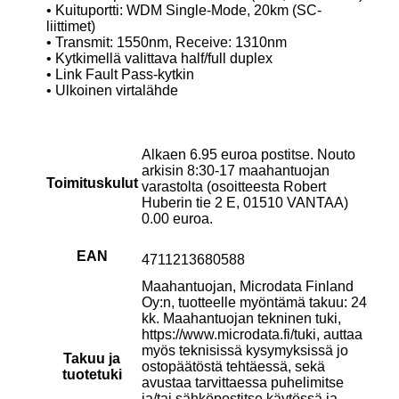
• Kuituportti: WDM Single-Mode, 20km (SC-
liittimet)
• Transmit: 1550nm, Receive: 1310nm
• Kytkimellä valittava half/full duplex
• Link Fault Pass-kytkin
• Ulkoinen virtalähde
Alkaen 6.95 euroa postitse. Nouto
arkisin 8:30-17 maahantuojan
Toimituskulut
varastolta (osoitteesta Robert
Huberin tie 2 E, 01510 VANTAA)
0.00 euroa.
EAN
4711213680588
Maahantuojan, Microdata Finland
Oy:n, tuotteelle myöntämä takuu: 24
kk. Maahantuojan tekninen tuki,
https://www.microdata.fi/tuki, auttaa
myös teknisissä kysymyksissä jo
Takuu ja
ostopäätöstä tehtäessä, sekä
tuotetuki
avustaa tarvittaessa puhelimitse
ja/tai sähköpostitse käytössä ja