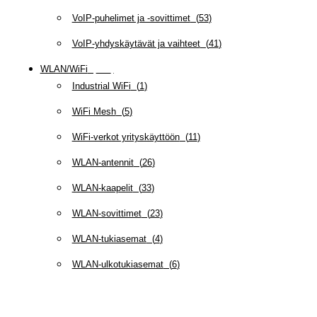
VoIP-puhelimet ja -sovittimet
(
53
)
VoIP-yhdyskäytävät ja vaihteet
(
41
)
WLAN/WiFi
(
109
)
Industrial WiFi
(
1
)
WiFi Mesh
(
5
)
WiFi-verkot yrityskäyttöön
(
11
)
WLAN-antennit
(
26
)
WLAN-kaapelit
(
33
)
WLAN-sovittimet
(
23
)
WLAN-tukiasemat
(
4
)
WLAN-ulkotukiasemat
(
6
)