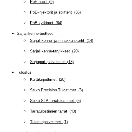
PoE-hubit
(
9
)
PoE-injektorit ja splitterit
(
36
)
PoE-kytkimet
(
64
)
Sarjaliikenne-tuotteet
(
47
)
Sarjaliikenne- ja rinnakkaiskortit
(
14
)
Sarjaliikenne-tarvikkeet
(
20
)
Sarjaporttipalvelimet
(
13
)
Tulostus
(
69
)
Kuittikirjoittimet
(
20
)
Seiko Precision Tulostimet
(
3
)
Seiko SLP-tarratulostimet
(
5
)
Tarratulostimien tarrat
(
40
)
Tulostinpalvelimet
(
1
)