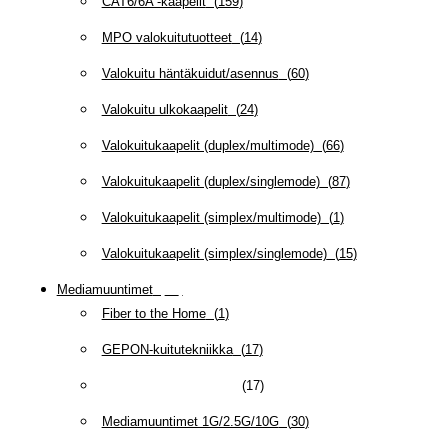
CAT6/6A -kaapelit
(
159
)
MPO valokuitutuotteet
(
14
)
Valokuitu häntäkuidut/asennus
(
60
)
Valokuitu ulkokaapelit
(
24
)
Valokuitukaapelit (duplex/multimode)
(
66
)
Valokuitukaapelit (duplex/singlemode)
(
87
)
Valokuitukaapelit (simplex/multimode)
(
1
)
Valokuitukaapelit (simplex/singlemode)
(
15
)
Mediamuuntimet
(
97
)
Fiber to the Home
(
1
)
GEPON-kuitutekniikka
(
17
)
Mediamuuntimet 100M
(
17
)
Mediamuuntimet 1G/2.5G/10G
(
30
)