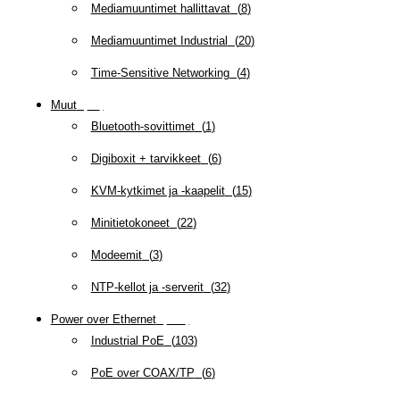
Mediamuuntimet hallittavat
(
8
)
Mediamuuntimet Industrial
(
20
)
Time-Sensitive Networking
(
4
)
Muut
(
79
)
Bluetooth-sovittimet
(
1
)
Digiboxit + tarvikkeet
(
6
)
KVM-kytkimet ja -kaapelit
(
15
)
Minitietokoneet
(
22
)
Modeemit
(
3
)
NTP-kellot ja -serverit
(
32
)
Power over Ethernet
(
218
)
Industrial PoE
(
103
)
PoE over COAX/TP
(
6
)