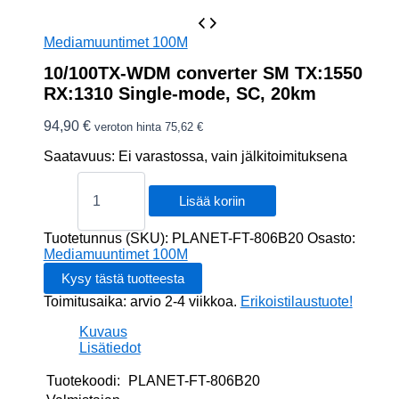
Mediamuuntimet 100M
10/100TX-WDM converter SM TX:1550
RX:1310 Single-mode, SC, 20km
94,90
€
veroton hinta
75,62
€
Saatavuus:
Ei varastossa, vain jälkitoimituksena
10/100TX-
WDM
Lisää koriin
converter
SM
Tuotetunnus (SKU):
PLANET-FT-806B20
Osasto:
TX:1550
Mediamuuntimet 100M
RX:1310
Single-
Toimitusaika: arvio 2-4 viikkoa.
Erikoistilaustuote!
mode,
SC,
Kuvaus
20km
Lisätiedot
määrä
Tuotekoodi:
PLANET-FT-806B20