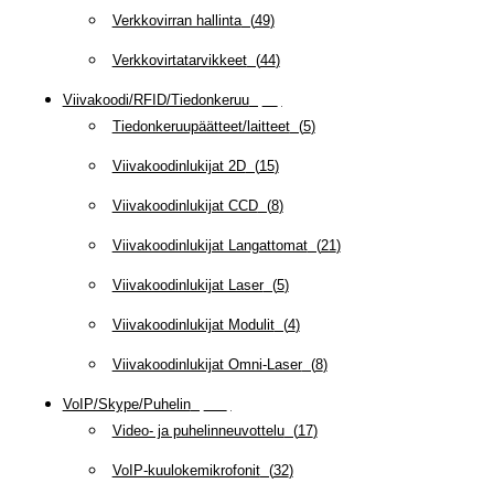
Verkkovirran hallinta
(
49
)
Verkkovirtatarvikkeet
(
44
)
Viivakoodi/RFID/Tiedonkeruu
(
66
)
Tiedonkeruupäätteet/laitteet
(
5
)
Viivakoodinlukijat 2D
(
15
)
Viivakoodinlukijat CCD
(
8
)
Viivakoodinlukijat Langattomat
(
21
)
Viivakoodinlukijat Laser
(
5
)
Viivakoodinlukijat Modulit
(
4
)
Viivakoodinlukijat Omni-Laser
(
8
)
VoIP/Skype/Puhelin
(
142
)
Video- ja puhelinneuvottelu
(
17
)
VoIP-kuulokemikrofonit
(
32
)