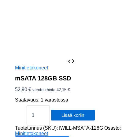
Minitietokoneet
mSATA 128GB SSD
52,90
€
veroton hinta
42,15
€
Saatavuus:
1 varastossa
mSATA
128GB
Lisää koriin
SSD
määrä
Tuotetunnus (SKU):
IWILL-MSATA-128G
Osasto:
Minitietokoneet