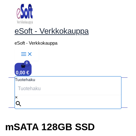
Siirry
sisältöön
eSoft - Verkkokauppa
eSoft - Verkkokauppa
0,00
€
Tuotehaku
×
mSATA 128GB SSD