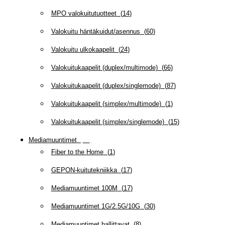
MPO valokuitutuotteet
(
14
)
Valokuitu häntäkuidut/asennus
(
60
)
Valokuitu ulkokaapelit
(
24
)
Valokuitukaapelit (duplex/multimode)
(
66
)
Valokuitukaapelit (duplex/singlemode)
(
87
)
Valokuitukaapelit (simplex/multimode)
(
1
)
Valokuitukaapelit (simplex/singlemode)
(
15
)
Mediamuuntimet
(
97
)
Fiber to the Home
(
1
)
GEPON-kuitutekniikka
(
17
)
Mediamuuntimet 100M
(
17
)
Mediamuuntimet 1G/2.5G/10G
(
30
)
Mediamuuntimet hallittavat
(
8
)