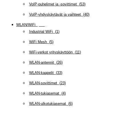
VoIP-puhelimet ja -sovittimet
(
53
)
VoIP-yhdyskäytävät ja vaihteet
(
40
)
WLAN/WiFi
(
109
)
Industrial WiFi
(
1
)
WiFi Mesh
(
5
)
WiFi-verkot yrityskäyttöön
(
11
)
WLAN-antennit
(
26
)
WLAN-kaapelit
(
33
)
WLAN-sovittimet
(
23
)
WLAN-tukiasemat
(
4
)
WLAN-ulkotukiasemat
(
6
)