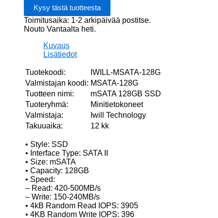
Toimitusaika: 1-2 arkipäivää postitse.
Nouto Vantaalta heti.
Kuvaus
Lisätiedot
Tuotekoodi:
IWILL-MSATA-128G
Valmistajan koodi:
MSATA-128G
Tuotteen nimi:
mSATA 128GB SSD
Tuoteryhmä:
Minitietokoneet
Valmistaja:
Iwill Technology
Takuuaika:
12 kk
• Style: SSD
• Interface Type: SATA II
• Size: mSATA
• Capacity: 128GB
• Speed:
– Read: 420-500MB/s
– Write: 150-240MB/s
• 4kB Random Read IOPS: 3905
• 4KB Random Write IOPS: 396