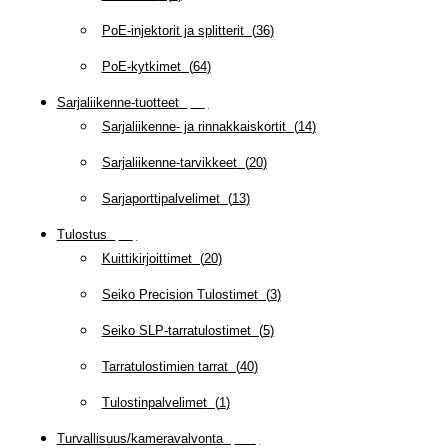
PoE-injektorit ja splitterit
(
36
)
PoE-kytkimet
(
64
)
Sarjaliikenne-tuotteet
(
47
)
Sarjaliikenne- ja rinnakkaiskortit
(
14
)
Sarjaliikenne-tarvikkeet
(
20
)
Sarjaporttipalvelimet
(
13
)
Tulostus
(
69
)
Kuittikirjoittimet
(
20
)
Seiko Precision Tulostimet
(
3
)
Seiko SLP-tarratulostimet
(
5
)
Tarratulostimien tarrat
(
40
)
Tulostinpalvelimet
(
1
)
Turvallisuus/kameravalvonta
(
335
)