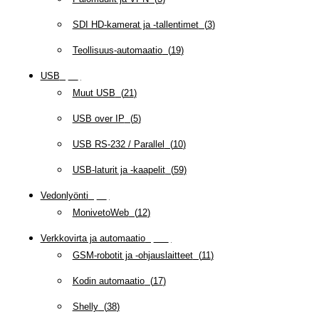
SDI HD-kamerat ja -tallentimet
(
3
)
Teollisuus-automaatio
(
19
)
USB
(
95
)
Muut USB
(
21
)
USB over IP
(
5
)
USB RS-232 / Parallel
(
10
)
USB-laturit ja -kaapelit
(
59
)
Vedonlyönti
(
12
)
MonivetoWeb
(
12
)
Verkkovirta ja automaatio
(
159
)
GSM-robotit ja -ohjauslaitteet
(
11
)
Kodin automaatio
(
17
)
Shelly
(
38
)