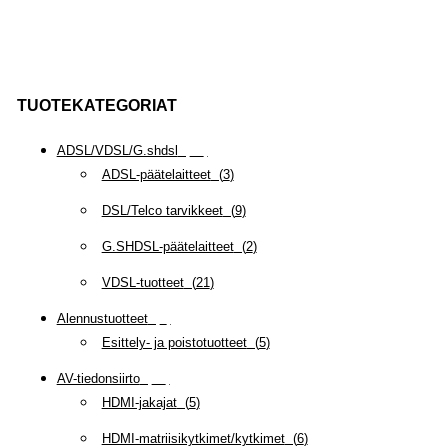
TUOTEKATEGORIAT
ADSL/VDSL/G.shdsl
(
35
)
ADSL-päätelaitteet
(
3
)
DSL/Telco tarvikkeet
(
9
)
G.SHDSL-päätelaitteet
(
2
)
VDSL-tuotteet
(
21
)
Alennustuotteet
(
5
)
Esittely- ja poistotuotteet
(
5
)
AV-tiedonsiirto
(
63
)
HDMI-jakajat
(
5
)
HDMI-matriisikytkimet/kytkimet
(
6
)