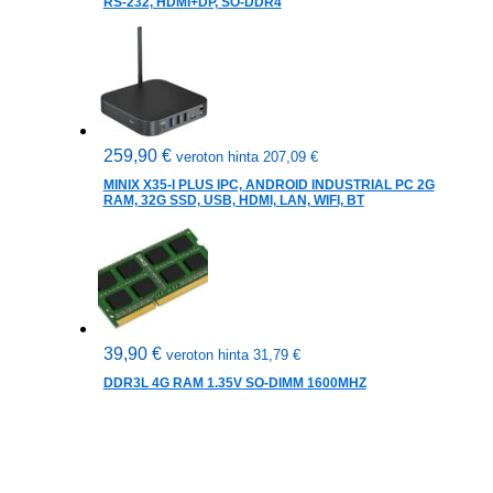
RS-232, HDMI+DP, SO-DDR4
259,90
€
veroton hinta
207,09
€
MINIX X35-I PLUS IPC, ANDROID INDUSTRIAL PC 2G
RAM, 32G SSD, USB, HDMI, LAN, WIFI, BT
39,90
€
veroton hinta
31,79
€
DDR3L 4G RAM 1.35V SO-DIMM 1600MHZ