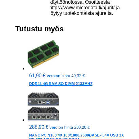
käyttöönotossa. Osoitteesta
https://www.microdata.fi/ajurit/ ja
löytyy tuotekohtaisia ajureita.
Tutustu myös
61,90
€
veroton hinta
49,32
€
DDR4L 4G RAM SO-DIMM 2133MHZ
288,90
€
veroton hinta
230,20
€
NANO PC N100 4X 100/1000/2500BASE-T, 4X USB 1X