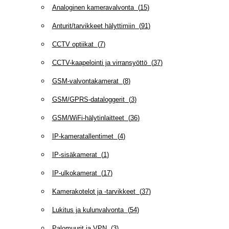
Analoginen kameravalvonta
(
15
)
Anturit/tarvikkeet hälyttimiin
(
91
)
CCTV optiikat
(
7
)
CCTV-kaapelointi ja virransyöttö
(
37
)
GSM-valvontakamerat
(
8
)
GSM/GPRS-dataloggerit
(
3
)
GSM/WiFi-hälytinlaitteet
(
36
)
IP-kameratallentimet
(
4
)
IP-sisäkamerat
(
1
)
IP-ulkokamerat
(
17
)
Kamerakotelot ja -tarvikkeet
(
37
)
Lukitus ja kulunvalvonta
(
54
)
Palomuurit ja VPN
(
3
)