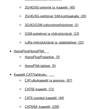
2G/4G/5G-antennit ja -kaapelit
(
45
)
2G/4G/5G-reitittimet SIM-korttipaikalla
(
20
)
2G/4G/GSM-vahvistimet/toistimet
(
1
)
GSM-puhelimet ja yhdyskäytävät
(
13
)
LoRa-yhdyskäytävät ja -päätelaitteet
(
22
)
HomePlug/HomePNA
(
8
)
HomePlug/Powerline
(
3
)
HomePNA-laitteet
(
5
)
Kaapelit CAT/Valokuitu
(
607
)
CAT-ulkokaapelit ja asennus
(
67
)
CAT5E-kaapelit
(
71
)
CAT6 suojatut kaapelit
(
44
)
CAT6/6A -kaapelit
(
158
)