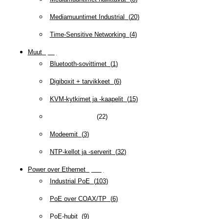
Mediamuuntimet Industrial
(
20
)
Time-Sensitive Networking
(
4
)
Muut
(
79
)
Bluetooth-sovittimet
(
1
)
Digiboxit + tarvikkeet
(
6
)
KVM-kytkimet ja -kaapelit
(
15
)
Minitietokoneet
(
22
)
Modeemit
(
3
)
NTP-kellot ja -serverit
(
32
)
Power over Ethernet
(
218
)
Industrial PoE
(
103
)
PoE over COAX/TP
(
6
)
PoE-hubit
(
9
)