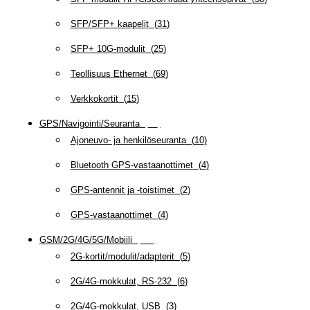
SFP/SFP+ kaapelit
(
31
)
SFP+ 10G-modulit
(
25
)
Teollisuus Ethernet
(
69
)
Verkkokortit
(
15
)
GPS/Navigointi/Seuranta
(
20
)
Ajoneuvo- ja henkilöseuranta
(
10
)
Bluetooth GPS-vastaanottimet
(
4
)
GPS-antennit ja -toistimet
(
2
)
GPS-vastaanottimet
(
4
)
GSM/2G/4G/5G/Mobiili
(
115
)
2G-kortit/modulit/adapterit
(
5
)
2G/4G-mokkulat, RS-232
(
6
)
2G/4G-mokkulat, USB
(
3
)