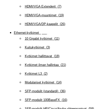
HDMI/VGA Extenderit
(
7
)
HDMI/VGA-muuntimet
(
19
)
HDMI/VGA/DP-kaapelit
(
26
)
Ethernet-kytkimet
(
319
)
10 Gigabit kytkimet
(
11
)
Kuitukytkimet
(
3
)
Kytkimet hallittavat
(
18
)
Kytkimet ilman hallintaa
(
21
)
Kytkimet L3
(
2
)
Modulariset kytkimet
(
14
)
SFP-modulit (standardi)
(
36
)
SFP-modulit 100BaseFX
(
16
)
SFP-modulit HP/Cisco/Aruba yhteensopivat
(
58
)