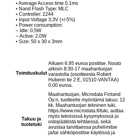
• Average Access time 0.1ms
• Nand Flash Type: MLC
• Controller: 2244
• Input Voltage 3.3V (+/-5%)
• Power consumption:
– Idle: 0.5W
– Active: 2.0W
• Size: 50 x 30 x 3mm
Alkaen 6.95 euroa postitse. Nouto
arkisin 8:30-17 maahantuojan
Toimituskulut
varastolta (osoitteesta Robert
Huberin tie 2 E, 01510 VANTAA)
0.00 euroa.
Maahantuojan, Microdata Finland
Oy:n, tuotteelle myöntämä takuu: 12
kk. Maahantuojan tekninen tuki,
https://www.microdata.fi/tuki, auttaa
myös teknisissä kysymyksissä jo
Takuu ja
ostopäätöstä tehtäessä, sekä
tuotetuki
avustaa tarvittaessa puhelimitse
ja/tai sähköpostitse käytössä ja