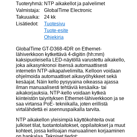
Tuoteryhmä:
NTP aikakellot ja palvelimet
Valmistaja:
GlobalTime Electronic
Takuuaika:
24 kk
Lisätiedot:
Tuotesivu
Tuote-esite
Ohjekirja
GlobalTime GT-D368-4DR on Ethernet-
lähiverkkoon kytkettävä 4-digitin (hh:mm)
kaksipuoleisella LED-näytöllä varustettu aikakello,
joka aikasynkronoi itsensä automaattisesti
internetin NTP-aikapalvelimilta. Kelloon voidaan
ohjelmoida automaattiset aikavyöhykkeet sekä
kesäajat. Näin kello pysyyaina oikeassa ajassa
ilman manuaalisesti tehtäviä kesäaika- tai
aikakorjauksia. NTP-kello voidaan kytkeä
kiinteistön taiyrityksen Ethernet-lähiverkkoon ja se
saa virtansa PoE- tekniikalla, joten erillistä
virtalähdettä ei asennuspaikalla tarvita.
NTP aikakellon yleisimpiä käyttökohteita ovat
julkiset tilat, tuotantolaitokset, oppilaitokset ja muut
kohteet, jossa kelloajan manuaalinen korjaaminen
on hankalaa. Tekniset tiedot: