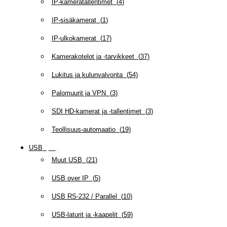
IP-kameratallentimet
(
4
)
IP-sisäkamerat
(
1
)
IP-ulkokamerat
(
17
)
Kamerakotelot ja -tarvikkeet
(
37
)
Lukitus ja kulunvalvonta
(
54
)
Palomuurit ja VPN
(
3
)
SDI HD-kamerat ja -tallentimet
(
3
)
Teollisuus-automaatio
(
19
)
USB
(
95
)
Muut USB
(
21
)
USB over IP
(
5
)
USB RS-232 / Parallel
(
10
)
USB-laturit ja -kaapelit
(
59
)