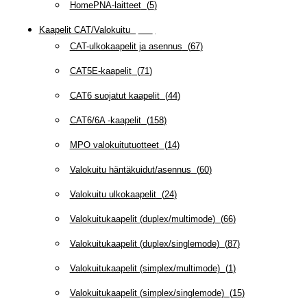
HomePNA-laitteet
(
5
)
Kaapelit CAT/Valokuitu
(
607
)
CAT-ulkokaapelit ja asennus
(
67
)
CAT5E-kaapelit
(
71
)
CAT6 suojatut kaapelit
(
44
)
CAT6/6A -kaapelit
(
158
)
MPO valokuitutuotteet
(
14
)
Valokuitu häntäkuidut/asennus
(
60
)
Valokuitu ulkokaapelit
(
24
)
Valokuitukaapelit (duplex/multimode)
(
66
)
Valokuitukaapelit (duplex/singlemode)
(
87
)
Valokuitukaapelit (simplex/multimode)
(
1
)
Valokuitukaapelit (simplex/singlemode)
(
15
)