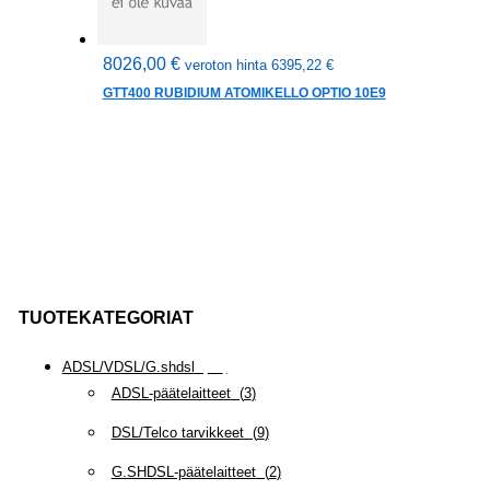
8026,00
€
veroton hinta
6395,22
€
GTT400 RUBIDIUM ATOMIKELLO OPTIO 10E9
TUOTEKATEGORIAT
ADSL/VDSL/G.shdsl
(
35
)
ADSL-päätelaitteet
(
3
)
DSL/Telco tarvikkeet
(
9
)
G.SHDSL-päätelaitteet
(
2
)