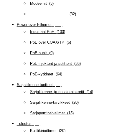
Modeemit
(
3
)
NTP-kellot ja -serverit
(
32
)
Power over Ethernet
(
218
)
Industrial PoE
(
103
)
PoE over COAX/TP
(
6
)
PoE-hubit
(
9
)
PoE-injektorit ja splitterit
(
36
)
PoE-kytkimet
(
64
)
Sarjaliikenne-tuotteet
(
47
)
Sarjaliikenne- ja rinnakkaiskortit
(
14
)
Sarjaliikenne-tarvikkeet
(
20
)
Sarjaporttipalvelimet
(
13
)
Tulostus
(
69
)
Kuittikirjoittimet
(
20
)