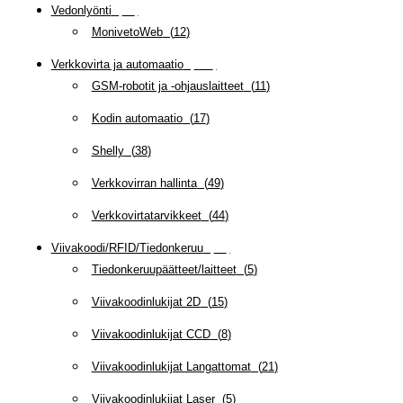
Vedonlyönti
(
12
)
MonivetoWeb
(
12
)
Verkkovirta ja automaatio
(
159
)
GSM-robotit ja -ohjauslaitteet
(
11
)
Kodin automaatio
(
17
)
Shelly
(
38
)
Verkkovirran hallinta
(
49
)
Verkkovirtatarvikkeet
(
44
)
Viivakoodi/RFID/Tiedonkeruu
(
66
)
Tiedonkeruupäätteet/laitteet
(
5
)
Viivakoodinlukijat 2D
(
15
)
Viivakoodinlukijat CCD
(
8
)
Viivakoodinlukijat Langattomat
(
21
)
Viivakoodinlukijat Laser
(
5
)