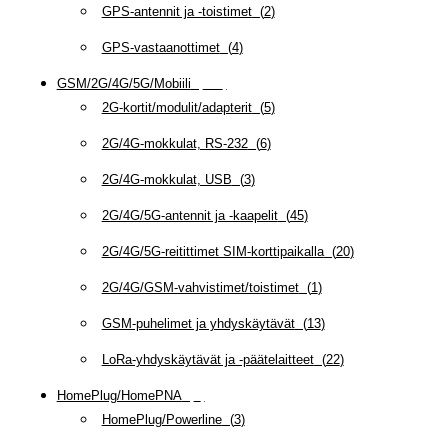
GPS-antennit ja -toistimet
(
2
)
GPS-vastaanottimet
(
4
)
GSM/2G/4G/5G/Mobiili
(
115
)
2G-kortit/modulit/adapterit
(
5
)
2G/4G-mokkulat, RS-232
(
6
)
2G/4G-mokkulat, USB
(
3
)
2G/4G/5G-antennit ja -kaapelit
(
45
)
2G/4G/5G-reitittimet SIM-korttipaikalla
(
20
)
2G/4G/GSM-vahvistimet/toistimet
(
1
)
GSM-puhelimet ja yhdyskäytävät
(
13
)
LoRa-yhdyskäytävät ja -päätelaitteet
(
22
)
HomePlug/HomePNA
(
8
)
HomePlug/Powerline
(
3
)