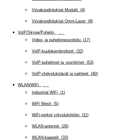
Viivakoodinlukijat Modulit
(
4
)
Viivakoodinlukijat Omni-Laser
(
8
)
VoIP/Skype/Puhelin
(
142
)
Video- ja puhelinneuvottelu
(
17
)
VoIP-kuulokemikrofonit
(
32
)
VoIP-puhelimet ja -sovittimet
(
53
)
VoIP-yhdyskäytävät ja vaihteet
(
40
)
WLAN/WiFi
(
109
)
Industrial WiFi
(
1
)
WiFi Mesh
(
5
)
WiFi-verkot yrityskäyttöön
(
11
)
WLAN-antennit
(
26
)
WLAN-kaapelit
(
33
)