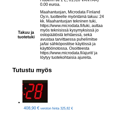
0.00 euroa.
Maahantuojan, Microdata Finland
Oy:n, tuotteelle myöntämä takuu: 24
kk. Maahantuojan tekninen tuki,
https://www.microdata.fi/tuki, auttaa
myös teknisissä kysymyksissä jo
Takuu ja
ostopäätöstä tehtäessä, sekä
tuotetuki
avustaa tarvittaessa puhelimitse
ja/tai sähköpostitse käytössä ja
käyttöönotossa. Osoitteesta
https://www.microdata.fi/ajurit/ ja
löytyy tuotekohtaisia ajureita.
Tutustu myös
408,90
€
veroton hinta
325,82
€