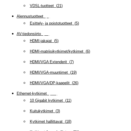
VDSL-tuotteet
(
21
)
Alennustuotteet
(
5
)
Esittely- ja poistotuotteet
(
5
)
AV-tiedonsiirto
(
63
)
HDMI-jakajat
(
5
)
HDMI-matriisikytkimet/kytkimet
(
6
)
HDMI/VGA Extenderit
(
7
)
HDMI/VGA-muuntimet
(
19
)
HDMI/VGA/DP-kaapelit
(
26
)
Ethernet-kytkimet
(
319
)
10 Gigabit kytkimet
(
11
)
Kuitukytkimet
(
3
)
Kytkimet hallittavat
(
18
)