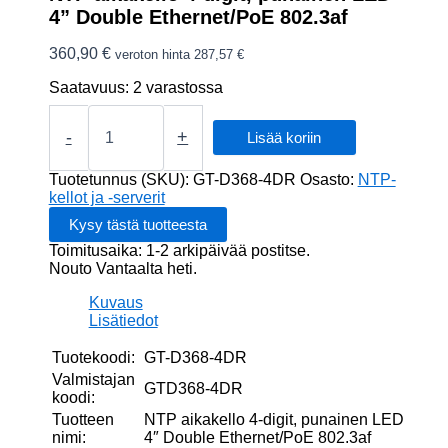
4” Double Ethernet/PoE 802.3af
360,90
€
veroton hinta
287,57
€
Saatavuus:
2 varastossa
NTP
aikakello
-
+
Lisää koriin
4-
digit,
Tuotetunnus (SKU):
GT-D368-4DR
Osasto:
NTP-
punainen
kellot ja -serverit
LED
4''
Toimitusaika: 1-2 arkipäivää postitse.
Double
Nouto Vantaalta heti.
Ethernet/PoE
802.3af
Kuvaus
määrä
Lisätiedot
Tuotekoodi:
GT-D368-4DR
Valmistajan
GTD368-4DR
koodi:
Tuotteen
NTP aikakello 4-digit, punainen LED
nimi:
4″ Double Ethernet/PoE 802.3af