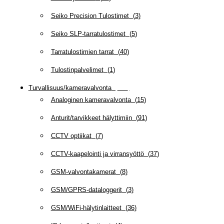
Seiko Precision Tulostimet
(
3
)
Seiko SLP-tarratulostimet
(
5
)
Tarratulostimien tarrat
(
40
)
Tulostinpalvelimet
(
1
)
Turvallisuus/kameravalvonta
(
335
)
Analoginen kameravalvonta
(
15
)
Anturit/tarvikkeet hälyttimiin
(
91
)
CCTV optiikat
(
7
)
CCTV-kaapelointi ja virransyöttö
(
37
)
GSM-valvontakamerat
(
8
)
GSM/GPRS-dataloggerit
(
3
)
GSM/WiFi-hälytinlaitteet
(
36
)