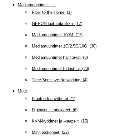
Mediamuuntimet
(
97
)
Fiber to the Home
(
1
)
GEPON-kuitutekniikka
(
17
)
Mediamuuntimet 100M
(
17
)
Mediamuuntimet 1G/2.5G/10G
(
30
)
Mediamuuntimet hallittavat
(
8
)
Mediamuuntimet Industrial
(
20
)
Time-Sensitive Networking
(
4
)
Muut
(
79
)
Bluetooth-sovittimet
(
1
)
Digiboxit + tarvikkeet
(
6
)
KVM-kytkimet ja -kaapelit
(
15
)
Minitietokoneet
(
22
)