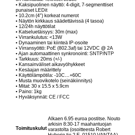
• Kaksipuolinen näyttö: 4-digit, 7-segmenttiset
punaiset LEDit
• 10.2cm (4″) korkeat numerot
• Näytön kirkkaus säädettävissä (4 tasoa)
• 12/24h näyttötilat
• Katseluetäisyys: 30m (max)
• Virrankulutus: <13W
• Dynaaminen tai kiinteä IP-osoite
• Virransyöttö: PoE (802.3af) tai 12VDC @ 2A
• Ajan automaattinen synkronointi: SNTP/NTP
• Tarkkuus: 20ms (+/-)
• Kansainväliset aikavyöhykkeet
• Kesäajan määrittely
• Käyttölämpötila: -10C…+60C
• Musta muovikotelo (seinäkiinnitys)
• Mitat: 30 x 15.5 x 5.9cm
• Paino: 1kg
• Hyväksynnät: CE / FCC
Alkaen 6.95 euroa postitse. Nouto
arkisin 8:30-17 maahantuojan
Toimituskulut
varastolta (osoitteesta Robert
Huberin tie 2 E, 01510 VANTAA)