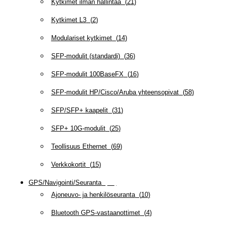
Kytkimet ilman hallintaa
(
21
)
Kytkimet L3
(
2
)
Modulariset kytkimet
(
14
)
SFP-modulit (standardi)
(
36
)
SFP-modulit 100BaseFX
(
16
)
SFP-modulit HP/Cisco/Aruba yhteensopivat
(
58
)
SFP/SFP+ kaapelit
(
31
)
SFP+ 10G-modulit
(
25
)
Teollisuus Ethernet
(
69
)
Verkkokortit
(
15
)
GPS/Navigointi/Seuranta
(
20
)
Ajoneuvo- ja henkilöseuranta
(
10
)
Bluetooth GPS-vastaanottimet
(
4
)