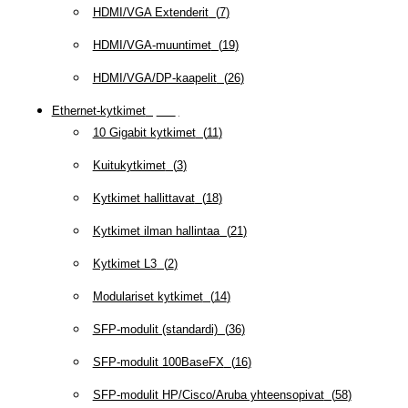
HDMI/VGA Extenderit
(
7
)
HDMI/VGA-muuntimet
(
19
)
HDMI/VGA/DP-kaapelit
(
26
)
Ethernet-kytkimet
(
319
)
10 Gigabit kytkimet
(
11
)
Kuitukytkimet
(
3
)
Kytkimet hallittavat
(
18
)
Kytkimet ilman hallintaa
(
21
)
Kytkimet L3
(
2
)
Modulariset kytkimet
(
14
)
SFP-modulit (standardi)
(
36
)
SFP-modulit 100BaseFX
(
16
)
SFP-modulit HP/Cisco/Aruba yhteensopivat
(
58
)