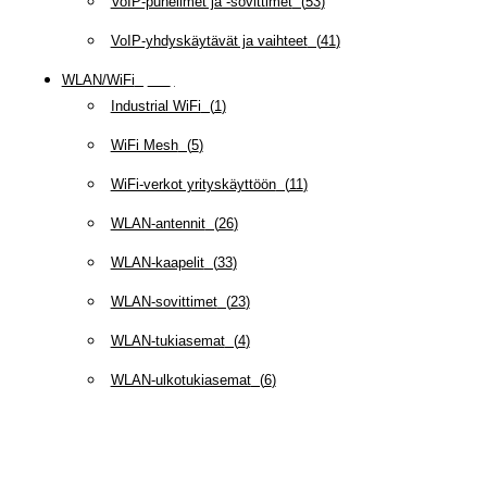
VoIP-puhelimet ja -sovittimet
(
53
)
VoIP-yhdyskäytävät ja vaihteet
(
41
)
WLAN/WiFi
(
109
)
Industrial WiFi
(
1
)
WiFi Mesh
(
5
)
WiFi-verkot yrityskäyttöön
(
11
)
WLAN-antennit
(
26
)
WLAN-kaapelit
(
33
)
WLAN-sovittimet
(
23
)
WLAN-tukiasemat
(
4
)
WLAN-ulkotukiasemat
(
6
)