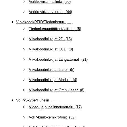
Verkkovirran hallinta
(
50
)
Verkkovirtatarvikkeet
(
44
)
Viivakoodi/RFID/Tiedonkeruu
(
66
)
Tiedonkeruupäätteet/laitteet
(
5
)
Viivakoodinlukijat 2D
(
15
)
Viivakoodinlukijat CCD
(
8
)
Viivakoodinlukijat Langattomat
(
21
)
Viivakoodinlukijat Laser
(
5
)
Viivakoodinlukijat Modulit
(
4
)
Viivakoodinlukijat Omni-Laser
(
8
)
VoIP/Skype/Puhelin
(
143
)
Video- ja puhelinneuvottelu
(
17
)
VoIP-kuulokemikrofonit
(
32
)