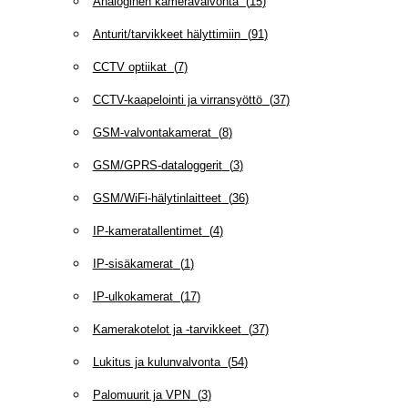
Analoginen kameravalvonta
(
15
)
Anturit/tarvikkeet hälyttimiin
(
91
)
CCTV optiikat
(
7
)
CCTV-kaapelointi ja virransyöttö
(
37
)
GSM-valvontakamerat
(
8
)
GSM/GPRS-dataloggerit
(
3
)
GSM/WiFi-hälytinlaitteet
(
36
)
IP-kameratallentimet
(
4
)
IP-sisäkamerat
(
1
)
IP-ulkokamerat
(
17
)
Kamerakotelot ja -tarvikkeet
(
37
)
Lukitus ja kulunvalvonta
(
54
)
Palomuurit ja VPN
(
3
)