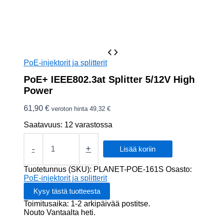
PoE-injektorit ja splitterit
PoE+ IEEE802.3at Splitter 5/12V High
Power
61,90
€
veroton hinta
49,32
€
Saatavuus:
12 varastossa
PoE+
IEEE802.3at
-
+
Lisää koriin
Splitter
5/12V
Tuotetunnus (SKU):
PLANET-POE-161S
Osasto:
High
PoE-injektorit ja splitterit
Power
määrä
Toimitusaika: 1-2 arkipäivää postitse.
Nouto Vantaalta heti.