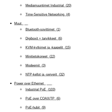
Mediamuuntimet Industrial
(
20
)
Time-Sensitive Networking
(
4
)
Muut
(
79
)
Bluetooth-sovittimet
(
1
)
Digiboxit + tarvikkeet
(
6
)
KVM-kytkimet ja -kaapelit
(
15
)
Minitietokoneet
(
22
)
Modeemit
(
3
)
NTP-kellot ja -serverit
(
32
)
Power over Ethernet
(
218
)
Industrial PoE
(
103
)
PoE over COAX/TP
(
6
)
PoE-hubit
(
9
)