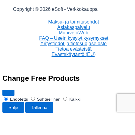
Copyright © 2026 eSoft - Verkkokauppa
Maksu- ja toimitusehdot
Asiakaspalvelu
MonivetoWeb
FAQ – Usein kysytyt kysymykset
Yritystiedot ja tietosuojaseloste
Tietoa evästeistä
Evästekäytäntö (EU)
Change Free Products
Ehdotettu
Suhteellinen
Kaikki
Sulje
Tallenna