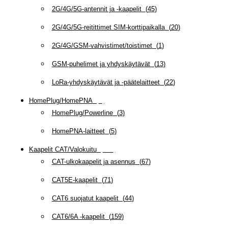
2G/4G/5G-antennit ja -kaapelit
(
45
)
2G/4G/5G-reitittimet SIM-korttipaikalla
(
20
)
2G/4G/GSM-vahvistimet/toistimet
(
1
)
GSM-puhelimet ja yhdyskäytävät
(
13
)
LoRa-yhdyskäytävät ja -päätelaitteet
(
22
)
HomePlug/HomePNA
(
8
)
HomePlug/Powerline
(
3
)
HomePNA-laitteet
(
5
)
Kaapelit CAT/Valokuitu
(
608
)
CAT-ulkokaapelit ja asennus
(
67
)
CAT5E-kaapelit
(
71
)
CAT6 suojatut kaapelit
(
44
)
CAT6/6A -kaapelit
(
159
)