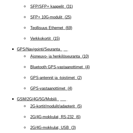
SFP/SFP+ kaapelit
(
31
)
SFP+ 10G-modulit
(
25
)
Teollisuus Ethernet
(
69
)
Verkkokortit
(
15
)
GPS/Navigointi/Seuranta
(
20
)
Ajoneuvo- ja henkilöseuranta
(
10
)
Bluetooth GPS-vastaanottimet
(
4
)
GPS-antennit ja -toistimet
(
2
)
GPS-vastaanottimet
(
4
)
GSM/2G/4G/5G/Mobiili
(
115
)
2G-kortit/modulit/adapterit
(
5
)
2G/4G-mokkulat, RS-232
(
6
)
2G/4G-mokkulat, USB
(
3
)