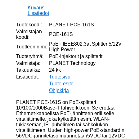
Kuvaus
Lisätiedot
Tuotekoodi:
PLANET-POE-161S
Valmistajan
POE-161S
koodi:
PoE+ IEEE802.3at Splitter 5/12V
Tuotteen nimi:
High Power
Tuoteryhmä:
PoE-injektorit ja splitterit
Valmistaja:
PLANET Technology
Takuuaika:
24 kk
Lisätiedot:
Tuotesivu
Tuote-esite
Ohjekirja
PLANET POE-161S on PoE-splitteri
10/100/1000Base-T lähiverkkoon. Se erottaa
Ethernet-kaapelista PoE-jännitteen erilliselle
virtaliittimelle, joka kytketään esim. WLAN-
tukiaseman, IP- puhelimen tai sähkölukon
virtaliittimeen. Uuden high-power PoE-standardin
56VDC-jännitetaso muunnetaan5VDC tai 12VDC