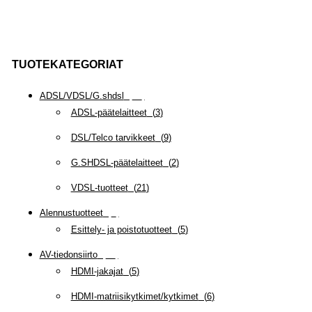
TUOTEKATEGORIAT
ADSL/VDSL/G.shdsl
(
35
)
ADSL-päätelaitteet
(
3
)
DSL/Telco tarvikkeet
(
9
)
G.SHDSL-päätelaitteet
(
2
)
VDSL-tuotteet
(
21
)
Alennustuotteet
(
5
)
Esittely- ja poistotuotteet
(
5
)
AV-tiedonsiirto
(
63
)
HDMI-jakajat
(
5
)
HDMI-matriisikytkimet/kytkimet
(
6
)