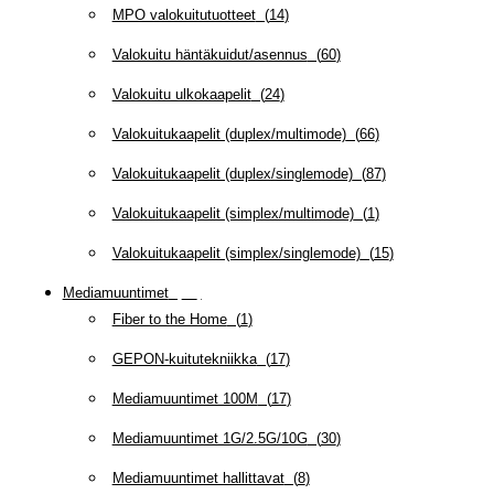
MPO valokuitutuotteet
(
14
)
Valokuitu häntäkuidut/asennus
(
60
)
Valokuitu ulkokaapelit
(
24
)
Valokuitukaapelit (duplex/multimode)
(
66
)
Valokuitukaapelit (duplex/singlemode)
(
87
)
Valokuitukaapelit (simplex/multimode)
(
1
)
Valokuitukaapelit (simplex/singlemode)
(
15
)
Mediamuuntimet
(
97
)
Fiber to the Home
(
1
)
GEPON-kuitutekniikka
(
17
)
Mediamuuntimet 100M
(
17
)
Mediamuuntimet 1G/2.5G/10G
(
30
)
Mediamuuntimet hallittavat
(
8
)