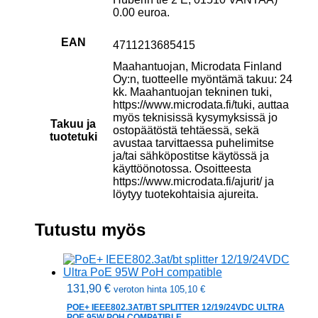
0.00 euroa.
EAN
4711213685415
Maahantuojan, Microdata Finland
Oy:n, tuotteelle myöntämä takuu: 24
kk. Maahantuojan tekninen tuki,
https://www.microdata.fi/tuki, auttaa
myös teknisissä kysymyksissä jo
Takuu ja
ostopäätöstä tehtäessä, sekä
tuotetuki
avustaa tarvittaessa puhelimitse
ja/tai sähköpostitse käytössä ja
käyttöönotossa. Osoitteesta
https://www.microdata.fi/ajurit/ ja
löytyy tuotekohtaisia ajureita.
Tutustu myös
131,90
€
veroton hinta
105,10
€
POE+ IEEE802.3AT/BT SPLITTER 12/19/24VDC ULTRA
POE 95W POH COMPATIBLE