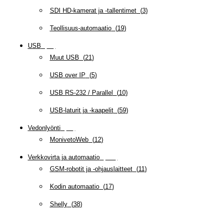
SDI HD-kamerat ja -tallentimet
(
3
)
Teollisuus-automaatio
(
19
)
USB
(
95
)
Muut USB
(
21
)
USB over IP
(
5
)
USB RS-232 / Parallel
(
10
)
USB-laturit ja -kaapelit
(
59
)
Vedonlyönti
(
12
)
MonivetoWeb
(
12
)
Verkkovirta ja automaatio
(
160
)
GSM-robotit ja -ohjauslaitteet
(
11
)
Kodin automaatio
(
17
)
Shelly
(
38
)