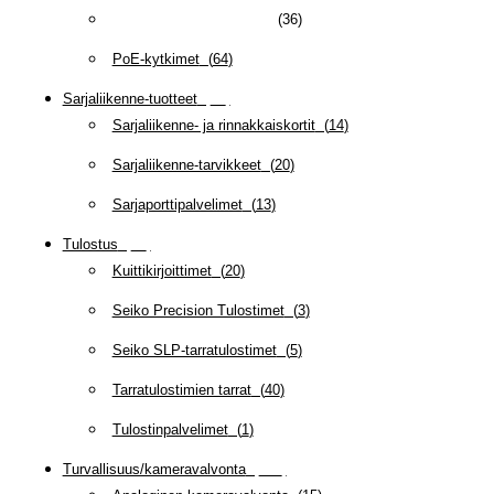
PoE-injektorit ja splitterit
(
36
)
PoE-kytkimet
(
64
)
Sarjaliikenne-tuotteet
(
47
)
Sarjaliikenne- ja rinnakkaiskortit
(
14
)
Sarjaliikenne-tarvikkeet
(
20
)
Sarjaporttipalvelimet
(
13
)
Tulostus
(
69
)
Kuittikirjoittimet
(
20
)
Seiko Precision Tulostimet
(
3
)
Seiko SLP-tarratulostimet
(
5
)
Tarratulostimien tarrat
(
40
)
Tulostinpalvelimet
(
1
)
Turvallisuus/kameravalvonta
(
335
)