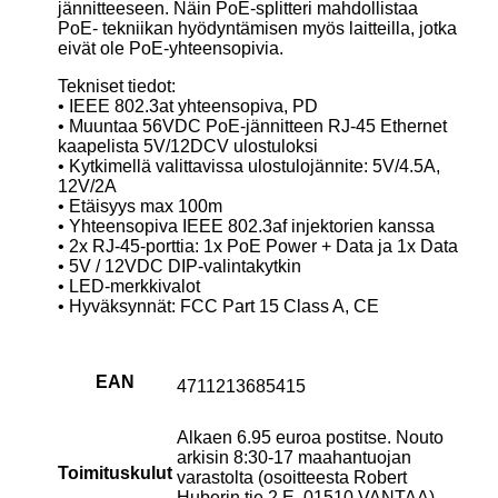
jännitteeseen. Näin PoE-splitteri mahdollistaa
PoE- tekniikan hyödyntämisen myös laitteilla, jotka
eivät ole PoE-yhteensopivia.
Tekniset tiedot:
• IEEE 802.3at yhteensopiva, PD
• Muuntaa 56VDC PoE-jännitteen RJ-45 Ethernet
kaapelista 5V/12DCV ulostuloksi
• Kytkimellä valittavissa ulostulojännite: 5V/4.5A,
12V/2A
• Etäisyys max 100m
• Yhteensopiva IEEE 802.3af injektorien kanssa
• 2x RJ-45-porttia: 1x PoE Power + Data ja 1x Data
• 5V / 12VDC DIP-valintakytkin
• LED-merkkivalot
• Hyväksynnät: FCC Part 15 Class A, CE
EAN
4711213685415
Alkaen 6.95 euroa postitse. Nouto
arkisin 8:30-17 maahantuojan
Toimituskulut
varastolta (osoitteesta Robert
Huberin tie 2 E, 01510 VANTAA)