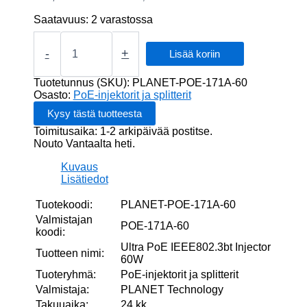
Saatavuus:
2 varastossa
Ultra
PoE
-
+
Lisää koriin
IEEE802.3bt
Injector
Tuotetunnus (SKU):
PLANET-POE-171A-60
60W
Osasto:
PoE-injektorit ja splitterit
määrä
Toimitusaika: 1-2 arkipäivää postitse.
Nouto Vantaalta heti.
Kuvaus
Lisätiedot
Tuotekoodi:
PLANET-POE-171A-60
Valmistajan
POE-171A-60
koodi:
Ultra PoE IEEE802.3bt Injector
Tuotteen nimi:
60W
Tuoteryhmä:
PoE-injektorit ja splitterit
Valmistaja:
PLANET Technology
Takuuaika:
24 kk