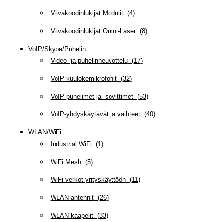
Viivakoodinlukijat Modulit
(
4
)
Viivakoodinlukijat Omni-Laser
(
8
)
VoIP/Skype/Puhelin
(
142
)
Video- ja puhelinneuvottelu
(
17
)
VoIP-kuulokemikrofonit
(
32
)
VoIP-puhelimet ja -sovittimet
(
53
)
VoIP-yhdyskäytävät ja vaihteet
(
40
)
WLAN/WiFi
(
109
)
Industrial WiFi
(
1
)
WiFi Mesh
(
5
)
WiFi-verkot yrityskäyttöön
(
11
)
WLAN-antennit
(
26
)
WLAN-kaapelit
(
33
)