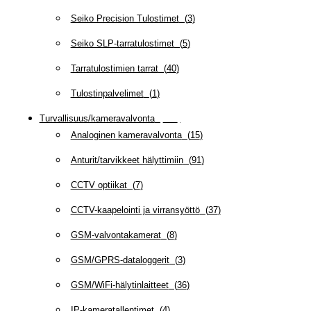
Seiko Precision Tulostimet
(
3
)
Seiko SLP-tarratulostimet
(
5
)
Tarratulostimien tarrat
(
40
)
Tulostinpalvelimet
(
1
)
Turvallisuus/kameravalvonta
(
335
)
Analoginen kameravalvonta
(
15
)
Anturit/tarvikkeet hälyttimiin
(
91
)
CCTV optiikat
(
7
)
CCTV-kaapelointi ja virransyöttö
(
37
)
GSM-valvontakamerat
(
8
)
GSM/GPRS-dataloggerit
(
3
)
GSM/WiFi-hälytinlaitteet
(
36
)
IP-kameratallentimet
(
4
)