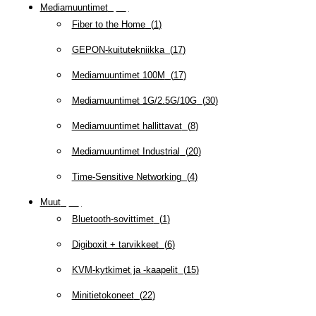
Mediamuuntimet
(
97
)
Fiber to the Home
(
1
)
GEPON-kuitutekniikka
(
17
)
Mediamuuntimet 100M
(
17
)
Mediamuuntimet 1G/2.5G/10G
(
30
)
Mediamuuntimet hallittavat
(
8
)
Mediamuuntimet Industrial
(
20
)
Time-Sensitive Networking
(
4
)
Muut
(
79
)
Bluetooth-sovittimet
(
1
)
Digiboxit + tarvikkeet
(
6
)
KVM-kytkimet ja -kaapelit
(
15
)
Minitietokoneet
(
22
)