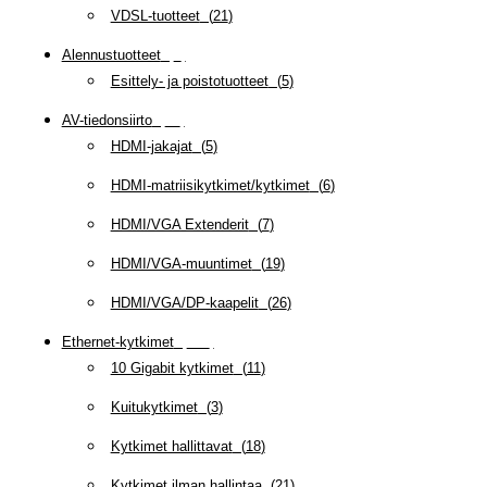
VDSL-tuotteet
(
21
)
Alennustuotteet
(
5
)
Esittely- ja poistotuotteet
(
5
)
AV-tiedonsiirto
(
63
)
HDMI-jakajat
(
5
)
HDMI-matriisikytkimet/kytkimet
(
6
)
HDMI/VGA Extenderit
(
7
)
HDMI/VGA-muuntimet
(
19
)
HDMI/VGA/DP-kaapelit
(
26
)
Ethernet-kytkimet
(
319
)
10 Gigabit kytkimet
(
11
)
Kuitukytkimet
(
3
)
Kytkimet hallittavat
(
18
)
Kytkimet ilman hallintaa
(
21
)