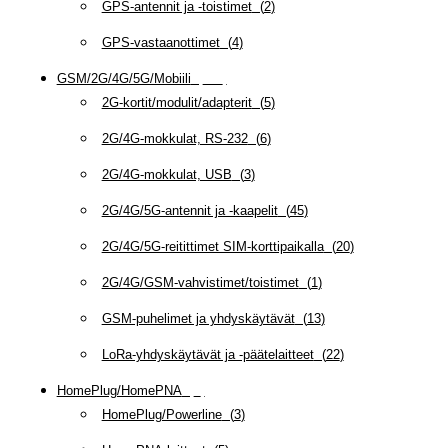
GPS-antennit ja -toistimet
(
2
)
GPS-vastaanottimet
(
4
)
GSM/2G/4G/5G/Mobiili
(
115
)
2G-kortit/modulit/adapterit
(
5
)
2G/4G-mokkulat, RS-232
(
6
)
2G/4G-mokkulat, USB
(
3
)
2G/4G/5G-antennit ja -kaapelit
(
45
)
2G/4G/5G-reitittimet SIM-korttipaikalla
(
20
)
2G/4G/GSM-vahvistimet/toistimet
(
1
)
GSM-puhelimet ja yhdyskäytävät
(
13
)
LoRa-yhdyskäytävät ja -päätelaitteet
(
22
)
HomePlug/HomePNA
(
8
)
HomePlug/Powerline
(
3
)