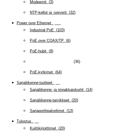
Modeemit
(
3
)
NTP-kellot ja -serverit
(
32
)
Power over Ethernet
(
218
)
Industrial PoE
(
103
)
PoE over COAX/TP
(
6
)
PoE-hubit
(
9
)
PoE-injektorit ja splitterit
(
36
)
PoE-kytkimet
(
64
)
Sarjaliikenne-tuotteet
(
47
)
Sarjaliikenne- ja rinnakkaiskortit
(
14
)
Sarjaliikenne-tarvikkeet
(
20
)
Sarjaporttipalvelimet
(
13
)
Tulostus
(
69
)
Kuittikirjoittimet
(
20
)