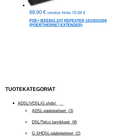
88,90
€
veroton hinta
70,84
€
POE+ IEEE802.3AT REPEATER 10/100/1000
(POE/ETHERNET-EXTENDER)
TUOTEKATEGORIAT
ADSL/VDSL/G.shdsl
(
35
)
ADSL-päätelaitteet
(
3
)
DSL/Telco tarvikkeet
(
9
)
G.SHDSL-päätelaitteet
(
2
)