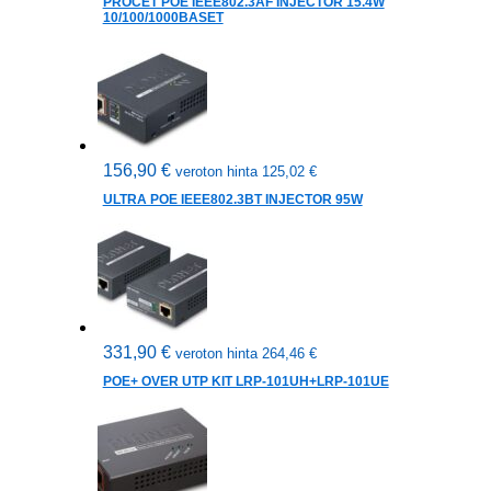
PROCET POE IEEE802.3AF INJECTOR 15.4W
10/100/1000BASET
156,90
€
veroton hinta
125,02
€
ULTRA POE IEEE802.3BT INJECTOR 95W
331,90
€
veroton hinta
264,46
€
POE+ OVER UTP KIT LRP-101UH+LRP-101UE