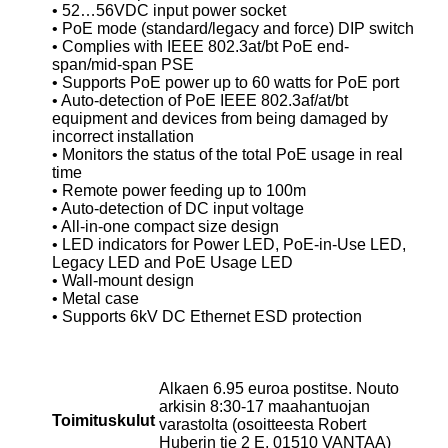
• 52…56VDC input power socket
• PoE mode (standard/legacy and force) DIP switch
• Complies with IEEE 802.3at/bt PoE end-
span/mid-span PSE
• Supports PoE power up to 60 watts for PoE port
• Auto-detection of PoE IEEE 802.3af/at/bt
equipment and devices from being damaged by
incorrect installation
• Monitors the status of the total PoE usage in real
time
• Remote power feeding up to 100m
• Auto-detection of DC input voltage
• All-in-one compact size design
• LED indicators for Power LED, PoE-in-Use LED,
Legacy LED and PoE Usage LED
• Wall-mount design
• Metal case
• Supports 6kV DC Ethernet ESD protection
Alkaen 6.95 euroa postitse. Nouto
arkisin 8:30-17 maahantuojan
Toimituskulut
varastolta (osoitteesta Robert
Huberin tie 2 E, 01510 VANTAA)