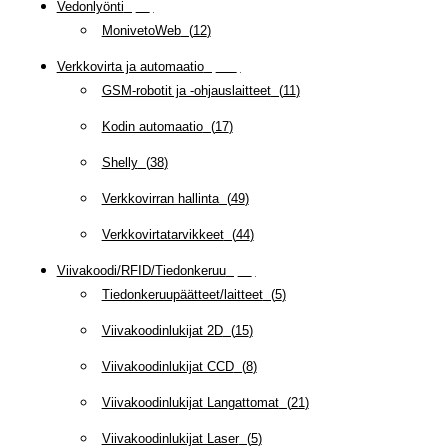
Vedonlyönti
(
12
)
MonivetoWeb
(
12
)
Verkkovirta ja automaatio
(
159
)
GSM-robotit ja -ohjauslaitteet
(
11
)
Kodin automaatio
(
17
)
Shelly
(
38
)
Verkkovirran hallinta
(
49
)
Verkkovirtatarvikkeet
(
44
)
Viivakoodi/RFID/Tiedonkeruu
(
66
)
Tiedonkeruupäätteet/laitteet
(
5
)
Viivakoodinlukijat 2D
(
15
)
Viivakoodinlukijat CCD
(
8
)
Viivakoodinlukijat Langattomat
(
21
)
Viivakoodinlukijat Laser
(
5
)