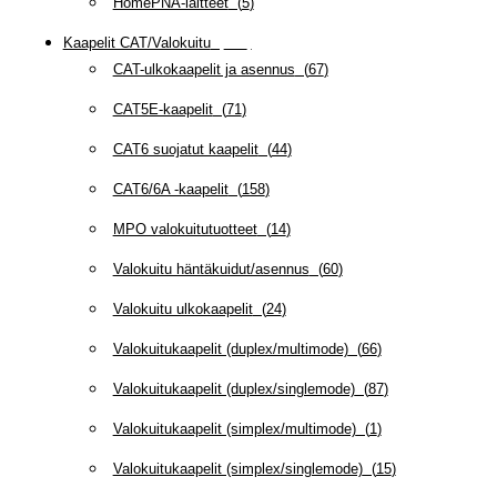
HomePNA-laitteet
(
5
)
Kaapelit CAT/Valokuitu
(
607
)
CAT-ulkokaapelit ja asennus
(
67
)
CAT5E-kaapelit
(
71
)
CAT6 suojatut kaapelit
(
44
)
CAT6/6A -kaapelit
(
158
)
MPO valokuitutuotteet
(
14
)
Valokuitu häntäkuidut/asennus
(
60
)
Valokuitu ulkokaapelit
(
24
)
Valokuitukaapelit (duplex/multimode)
(
66
)
Valokuitukaapelit (duplex/singlemode)
(
87
)
Valokuitukaapelit (simplex/multimode)
(
1
)
Valokuitukaapelit (simplex/singlemode)
(
15
)