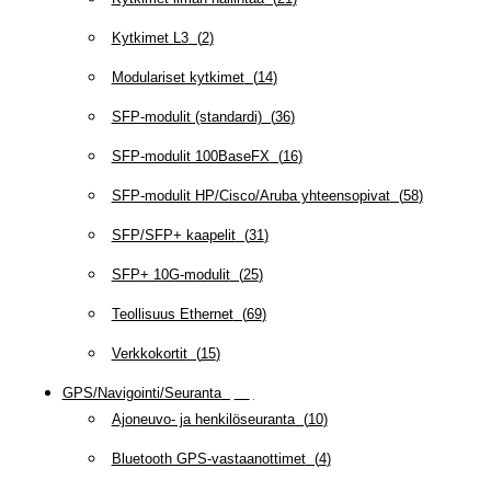
Kytkimet L3
(
2
)
Modulariset kytkimet
(
14
)
SFP-modulit (standardi)
(
36
)
SFP-modulit 100BaseFX
(
16
)
SFP-modulit HP/Cisco/Aruba yhteensopivat
(
58
)
SFP/SFP+ kaapelit
(
31
)
SFP+ 10G-modulit
(
25
)
Teollisuus Ethernet
(
69
)
Verkkokortit
(
15
)
GPS/Navigointi/Seuranta
(
20
)
Ajoneuvo- ja henkilöseuranta
(
10
)
Bluetooth GPS-vastaanottimet
(
4
)