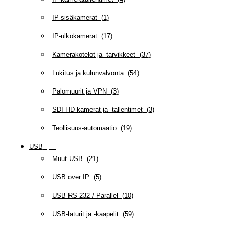
IP-sisäkamerat
(
1
)
IP-ulkokamerat
(
17
)
Kamerakotelot ja -tarvikkeet
(
37
)
Lukitus ja kulunvalvonta
(
54
)
Palomuurit ja VPN
(
3
)
SDI HD-kamerat ja -tallentimet
(
3
)
Teollisuus-automaatio
(
19
)
USB
(
95
)
Muut USB
(
21
)
USB over IP
(
5
)
USB RS-232 / Parallel
(
10
)
USB-laturit ja -kaapelit
(
59
)