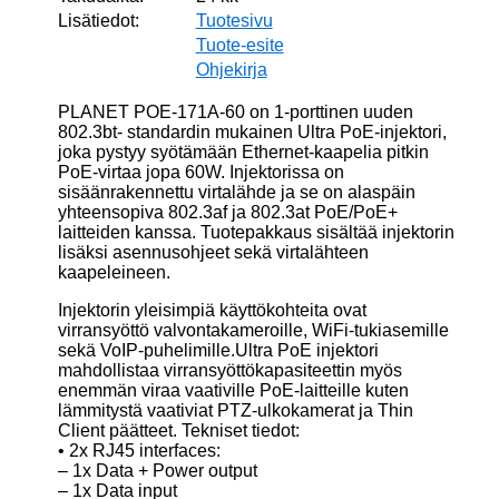
Lisätiedot:
Tuotesivu
Tuote-esite
Ohjekirja
PLANET POE-171A-60 on 1-porttinen uuden
802.3bt- standardin mukainen Ultra PoE-injektori,
joka pystyy syötämään Ethernet-kaapelia pitkin
PoE-virtaa jopa 60W. Injektorissa on
sisäänrakennettu virtalähde ja se on alaspäin
yhteensopiva 802.3af ja 802.3at PoE/PoE+
laitteiden kanssa. Tuotepakkaus sisältää injektorin
lisäksi asennusohjeet sekä virtalähteen
kaapeleineen.
Injektorin yleisimpiä käyttökohteita ovat
virransyöttö valvontakameroille, WiFi-tukiasemille
sekä VoIP-puhelimille.Ultra PoE injektori
mahdollistaa virransyöttökapasiteettin myös
enemmän viraa vaativille PoE-laitteille kuten
lämmitystä vaativiat PTZ-ulkokamerat ja Thin
Client päätteet. Tekniset tiedot:
• 2x RJ45 interfaces:
– 1x Data + Power output
– 1x Data input