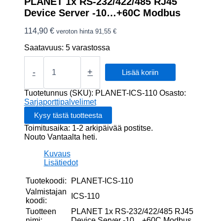
PLANET 1x RS-232/422/485 RJ45
Device Server -10…+60C Modbus
114,90
€
veroton hinta
91,55
€
Saatavuus:
5 varastossa
PLANET
1x
-
+
Lisää koriin
RS-
232/422/485
Tuotetunnus (SKU):
PLANET-ICS-110
Osasto:
RJ45
Sarjaporttipalvelimet
Device
Server
Toimitusaika: 1-2 arkipäivää postitse.
-10...+60C
Nouto Vantaalta heti.
Modbus
määrä
Kuvaus
Lisätiedot
Tuotekoodi:
PLANET-ICS-110
Valmistajan
ICS-110
koodi:
Tuotteen
PLANET 1x RS-232/422/485 RJ45
nimi:
Device Server -10…+60C Modbus