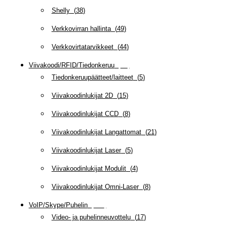
Shelly
(
38
)
Verkkovirran hallinta
(
49
)
Verkkovirtatarvikkeet
(
44
)
Viivakoodi/RFID/Tiedonkeruu
(
66
)
Tiedonkeruupäätteet/laitteet
(
5
)
Viivakoodinlukijat 2D
(
15
)
Viivakoodinlukijat CCD
(
8
)
Viivakoodinlukijat Langattomat
(
21
)
Viivakoodinlukijat Laser
(
5
)
Viivakoodinlukijat Modulit
(
4
)
Viivakoodinlukijat Omni-Laser
(
8
)
VoIP/Skype/Puhelin
(
142
)
Video- ja puhelinneuvottelu
(
17
)