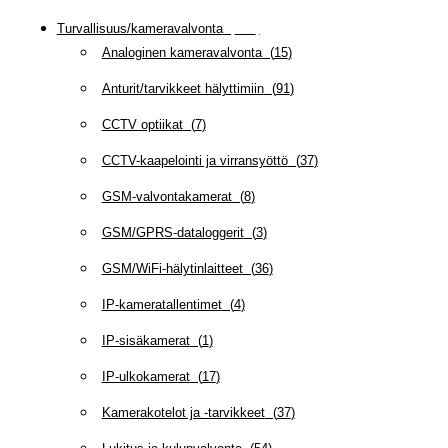
Turvallisuus/kameravalvonta
(
335
)
Analoginen kameravalvonta
(
15
)
Anturit/tarvikkeet hälyttimiin
(
91
)
CCTV optiikat
(
7
)
CCTV-kaapelointi ja virransyöttö
(
37
)
GSM-valvontakamerat
(
8
)
GSM/GPRS-dataloggerit
(
3
)
GSM/WiFi-hälytinlaitteet
(
36
)
IP-kameratallentimet
(
4
)
IP-sisäkamerat
(
1
)
IP-ulkokamerat
(
17
)
Kamerakotelot ja -tarvikkeet
(
37
)