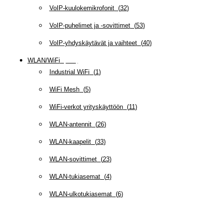
VoIP-kuulokemikrofonit
(
32
)
VoIP-puhelimet ja -sovittimet
(
53
)
VoIP-yhdyskäytävät ja vaihteet
(
40
)
WLAN/WiFi
(
109
)
Industrial WiFi
(
1
)
WiFi Mesh
(
5
)
WiFi-verkot yrityskäyttöön
(
11
)
WLAN-antennit
(
26
)
WLAN-kaapelit
(
33
)
WLAN-sovittimet
(
23
)
WLAN-tukiasemat
(
4
)
WLAN-ulkotukiasemat
(
6
)