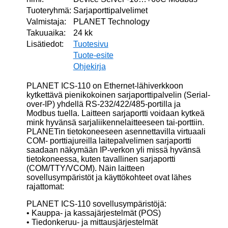
Tuoteryhmä:
Sarjaporttipalvelimet
Valmistaja:
PLANET Technology
Takuuaika:
24 kk
Lisätiedot:
Tuotesivu
Tuote-esite
Ohjekirja
PLANET ICS-110 on Ethernet-lähiverkkoon
kytkettävä pienikokoinen sarjaporttipalvelin (Serial-
over-IP) yhdellä RS-232/422/485-portilla ja
Modbus tuella. Laitteen sarjaportti voidaan kytkeä
mink hyvänsä sarjaliikennelaitteeseen tai-porttiin.
PLANETin tietokoneeseen asennettavilla virtuaali
COM- porttiajureilla laitepalvelimen sarjaportti
saadaan näkymään IP-verkon yli missä hyvänsä
tietokoneessa, kuten tavallinen sarjaportti
(COM/TTY/VCOM). Näin laitteen
sovellusympäristöt ja käyttökohteet ovat lähes
rajattomat:
PLANET ICS-110 sovellusympäristöjä:
• Kauppa- ja kassajärjestelmät (POS)
• Tiedonkeruu- ja mittausjärjestelmät