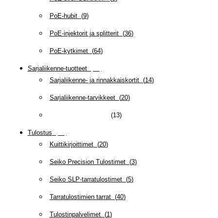
PoE-hubit
(
9
)
PoE-injektorit ja splitterit
(
36
)
PoE-kytkimet
(
64
)
Sarjaliikenne-tuotteet
(
47
)
Sarjaliikenne- ja rinnakkaiskortit
(
14
)
Sarjaliikenne-tarvikkeet
(
20
)
Sarjaporttipalvelimet
(
13
)
Tulostus
(
69
)
Kuittikirjoittimet
(
20
)
Seiko Precision Tulostimet
(
3
)
Seiko SLP-tarratulostimet
(
5
)
Tarratulostimien tarrat
(
40
)
Tulostinpalvelimet
(
1
)