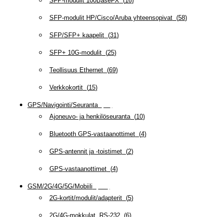
SFP-modulit 100BaseFX
(
16
)
SFP-modulit HP/Cisco/Aruba yhteensopivat
(
58
)
SFP/SFP+ kaapelit
(
31
)
SFP+ 10G-modulit
(
25
)
Teollisuus Ethernet
(
69
)
Verkkokortit
(
15
)
GPS/Navigointi/Seuranta
(
20
)
Ajoneuvo- ja henkilöseuranta
(
10
)
Bluetooth GPS-vastaanottimet
(
4
)
GPS-antennit ja -toistimet
(
2
)
GPS-vastaanottimet
(
4
)
GSM/2G/4G/5G/Mobiili
(
115
)
2G-kortit/modulit/adapterit
(
5
)
2G/4G-mokkulat, RS-232
(
6
)