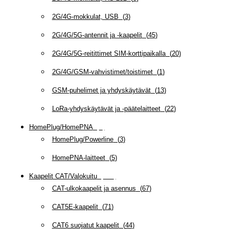
2G/4G-mokkulat, USB
(
3
)
2G/4G/5G-antennit ja -kaapelit
(
45
)
2G/4G/5G-reitittimet SIM-korttipaikalla
(
20
)
2G/4G/GSM-vahvistimet/toistimet
(
1
)
GSM-puhelimet ja yhdyskäytävät
(
13
)
LoRa-yhdyskäytävät ja -päätelaitteet
(
22
)
HomePlug/HomePNA
(
8
)
HomePlug/Powerline
(
3
)
HomePNA-laitteet
(
5
)
Kaapelit CAT/Valokuitu
(
607
)
CAT-ulkokaapelit ja asennus
(
67
)
CAT5E-kaapelit
(
71
)
CAT6 suojatut kaapelit
(
44
)