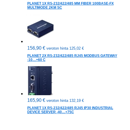
PLANET 1X RS-232/422/485 MM FIBER 100BASE-FX
MULTIMODE 2KM SC
156,90
€
veroton hinta
125,02
€
PLANET 2X RS-232/422/485 RJ45 MODBUS GATEWAY
-10…+60 C
165,90
€
veroton hinta
132,19
€
PLANET 1X RS-232/422/485 RJ45 IP30 INDUSTRIAL
DEVICE SERVER -40…+75C