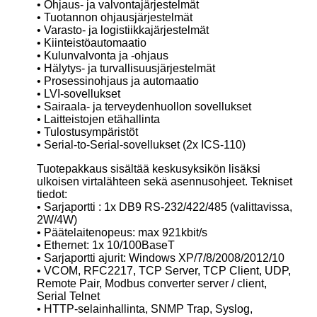
• Ohjaus- ja valvontajärjestelmät
• Tuotannon ohjausjärjestelmät
• Varasto- ja logistiikkajärjestelmät
• Kiinteistöautomaatio
• Kulunvalvonta ja -ohjaus
• Hälytys- ja turvallisuusjärjestelmät
• Prosessinohjaus ja automaatio
• LVI-sovellukset
• Sairaala- ja terveydenhuollon sovellukset
• Laitteistojen etähallinta
• Tulostusympäristöt
• Serial-to-Serial-sovellukset (2x ICS-110)
Tuotepakkaus sisältää keskusyksikön lisäksi
ulkoisen virtalähteen sekä asennusohjeet. Tekniset
tiedot:
• Sarjaportti : 1x DB9 RS-232/422/485 (valittavissa,
2W/4W)
• Päätelaitenopeus: max 921kbit/s
• Ethernet: 1x 10/100BaseT
• Sarjaportti ajurit: Windows XP/7/8/2008/2012/10
• VCOM, RFC2217, TCP Server, TCP Client, UDP,
Remote Pair, Modbus converter server / client,
Serial Telnet
• HTTP-selainhallinta, SNMP Trap, Syslog,