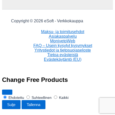
Copyright © 2026 eSoft - Verkkokauppa
Maksu- ja toimitusehdot
Asiakaspalvelu
MonivetoWeb
FAQ – Usein kysytyt kysymykset
Yritystiedot ja tietosuojaseloste
Tietoa evästeistä
Evästekäytäntö (EU)
Change Free Products
Ehdotettu
Suhteellinen
Kaikki
Sulje
Tallenna