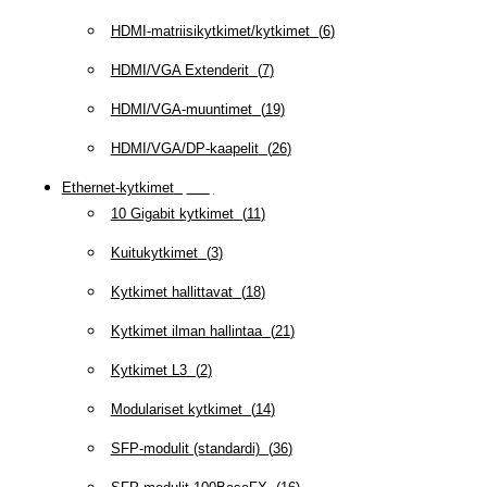
HDMI-matriisikytkimet/kytkimet
(
6
)
HDMI/VGA Extenderit
(
7
)
HDMI/VGA-muuntimet
(
19
)
HDMI/VGA/DP-kaapelit
(
26
)
Ethernet-kytkimet
(
319
)
10 Gigabit kytkimet
(
11
)
Kuitukytkimet
(
3
)
Kytkimet hallittavat
(
18
)
Kytkimet ilman hallintaa
(
21
)
Kytkimet L3
(
2
)
Modulariset kytkimet
(
14
)
SFP-modulit (standardi)
(
36
)