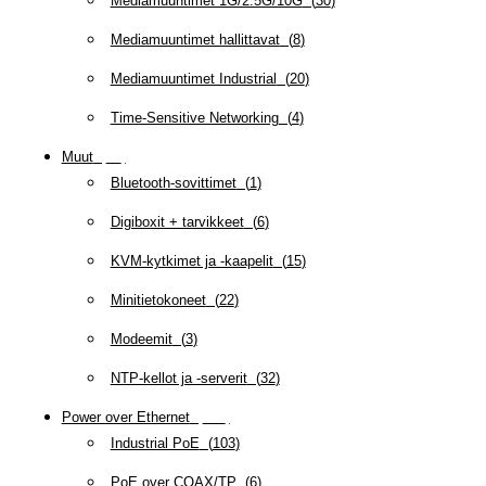
Mediamuuntimet 1G/2.5G/10G
(
30
)
Mediamuuntimet hallittavat
(
8
)
Mediamuuntimet Industrial
(
20
)
Time-Sensitive Networking
(
4
)
Muut
(
79
)
Bluetooth-sovittimet
(
1
)
Digiboxit + tarvikkeet
(
6
)
KVM-kytkimet ja -kaapelit
(
15
)
Minitietokoneet
(
22
)
Modeemit
(
3
)
NTP-kellot ja -serverit
(
32
)
Power over Ethernet
(
218
)
Industrial PoE
(
103
)
PoE over COAX/TP
(
6
)