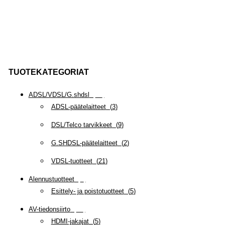
TUOTEKATEGORIAT
ADSL/VDSL/G.shdsl
(
35
)
ADSL-päätelaitteet
(
3
)
DSL/Telco tarvikkeet
(
9
)
G.SHDSL-päätelaitteet
(
2
)
VDSL-tuotteet
(
21
)
Alennustuotteet
(
5
)
Esittely- ja poistotuotteet
(
5
)
AV-tiedonsiirto
(
63
)
HDMI-jakajat
(
5
)