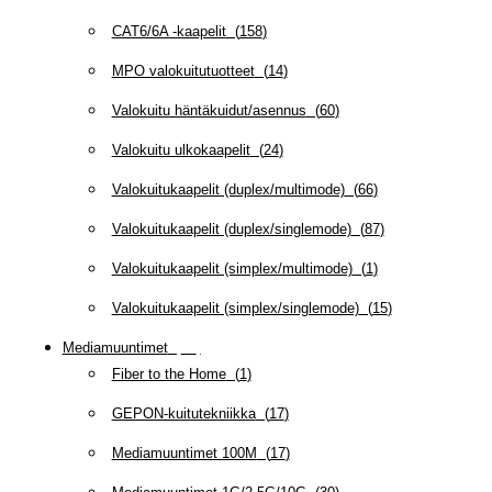
CAT6/6A -kaapelit
(
158
)
MPO valokuitutuotteet
(
14
)
Valokuitu häntäkuidut/asennus
(
60
)
Valokuitu ulkokaapelit
(
24
)
Valokuitukaapelit (duplex/multimode)
(
66
)
Valokuitukaapelit (duplex/singlemode)
(
87
)
Valokuitukaapelit (simplex/multimode)
(
1
)
Valokuitukaapelit (simplex/singlemode)
(
15
)
Mediamuuntimet
(
97
)
Fiber to the Home
(
1
)
GEPON-kuitutekniikka
(
17
)
Mediamuuntimet 100M
(
17
)