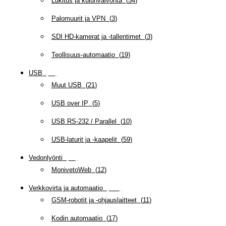
Lukitus ja kulunvalvonta
(
54
)
Palomuurit ja VPN
(
3
)
SDI HD-kamerat ja -tallentimet
(
3
)
Teollisuus-automaatio
(
19
)
USB
(
95
)
Muut USB
(
21
)
USB over IP
(
5
)
USB RS-232 / Parallel
(
10
)
USB-laturit ja -kaapelit
(
59
)
Vedonlyönti
(
12
)
MonivetoWeb
(
12
)
Verkkovirta ja automaatio
(
159
)
GSM-robotit ja -ohjauslaitteet
(
11
)
Kodin automaatio
(
17
)