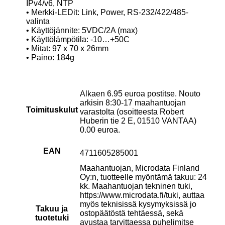
IPv4/v6, NTP
• Merkki-LEDit: Link, Power, RS-232/422/485-
valinta
• Käyttöjännite: 5VDC/2A (max)
• Käyttölämpötila: -10…+50C
• Mitat: 97 x 70 x 26mm
• Paino: 184g
Alkaen 6.95 euroa postitse. Nouto
arkisin 8:30-17 maahantuojan
Toimituskulut
varastolta (osoitteesta Robert
Huberin tie 2 E, 01510 VANTAA)
0.00 euroa.
EAN
4711605285001
Maahantuojan, Microdata Finland
Oy:n, tuotteelle myöntämä takuu: 24
kk. Maahantuojan tekninen tuki,
https://www.microdata.fi/tuki, auttaa
myös teknisissä kysymyksissä jo
Takuu ja
ostopäätöstä tehtäessä, sekä
tuotetuki
avustaa tarvittaessa puhelimitse