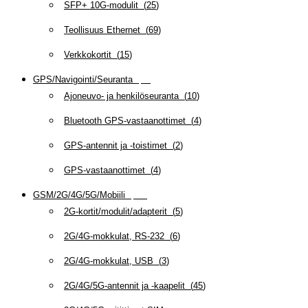
SFP+ 10G-modulit
(
25
)
Teollisuus Ethernet
(
69
)
Verkkokortit
(
15
)
GPS/Navigointi/Seuranta
(
20
)
Ajoneuvo- ja henkilöseuranta
(
10
)
Bluetooth GPS-vastaanottimet
(
4
)
GPS-antennit ja -toistimet
(
2
)
GPS-vastaanottimet
(
4
)
GSM/2G/4G/5G/Mobiili
(
115
)
2G-kortit/modulit/adapterit
(
5
)
2G/4G-mokkulat, RS-232
(
6
)
2G/4G-mokkulat, USB
(
3
)
2G/4G/5G-antennit ja -kaapelit
(
45
)