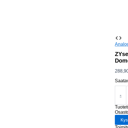
Analo
ZYse
Dome
288,9
Saata
ZYsecu
AHD
-
PTZ
Outdoo
Tuote
Dome
Osast
2M
10x
Toimit