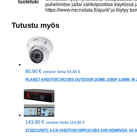
tuotetuki
puhelimitse ja/tai sähköpostitse käytössä 
https://www.microdata.fi/ajurit/ ja löytyy tuo
Tutustu myös
80,90
€
veroton hinta
64,46
€
PLANET AHD/TVI/CVI/CVBS OUTDOOR DOME 1080P 3.6MM, IR 25
143,90
€
veroton hinta
114,66
€
ZYSECURITY 4-CH AHD/TVI/CVI/IPC/CVBS XVR HDMI/VGA, 4X 