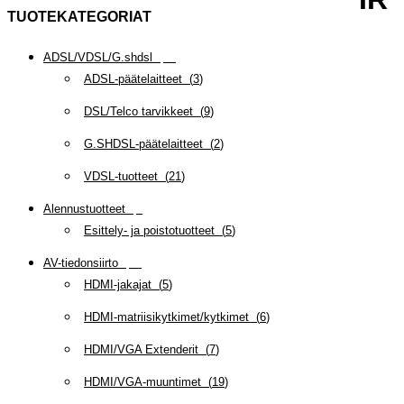
TUOTEKATEGORIAT
ADSL/VDSL/G.shdsl
(
35
)
ADSL-päätelaitteet
(
3
)
DSL/Telco tarvikkeet
(
9
)
G.SHDSL-päätelaitteet
(
2
)
VDSL-tuotteet
(
21
)
Alennustuotteet
(
5
)
Esittely- ja poistotuotteet
(
5
)
AV-tiedonsiirto
(
63
)
HDMI-jakajat
(
5
)
HDMI-matriisikytkimet/kytkimet
(
6
)
HDMI/VGA Extenderit
(
7
)
HDMI/VGA-muuntimet
(
19
)