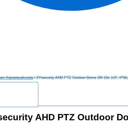
nen Kameravalvonta
/ ZYsecurity AHD PTZ Outdoor Dome 2M 10x 1/3”, IP66,
security AHD PTZ Outdoor Dom