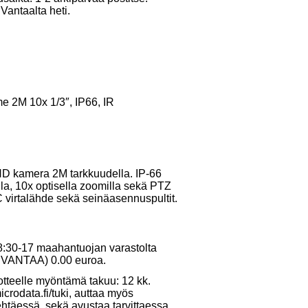
Vantaalta heti.
 2M 10x 1/3″, IP66, IR
 kamera 2M tarkkuudella. IP-66
la, 10x optisella zoomilla sekä PTZ
virtalähde sekä seinäasennuspultit.
 8:30-17 maahantuojan varastolta
10 VANTAA) 0.00 euroa.
otteelle myöntämä takuu: 12 kk.
crodata.fi/tuki, auttaa myös
ehtäessä, sekä avustaa tarvittaessa