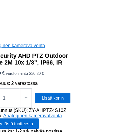
ginen kameravalvonta
curity AHD PTZ Outdoor
 2M 10x 1/3”, IP66, IR
0
€
veroton hinta
230,20
€
vuus:
2 varastossa
rity
+
Lisää koriin
r
tunnus (SKU):
ZY-AHPTZ4S10Z
o:
Analoginen kameravalvonta
usaika: 1-2 arkipäivää postitse.