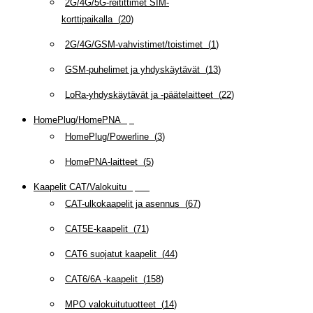
2G/4G/5G-reitittimet SIM-
korttipaikalla
(
20
)
2G/4G/GSM-vahvistimet/toistimet
(
1
)
GSM-puhelimet ja yhdyskäytävät
(
13
)
LoRa-yhdyskäytävät ja -päätelaitteet
(
22
)
HomePlug/HomePNA
(
8
)
HomePlug/Powerline
(
3
)
HomePNA-laitteet
(
5
)
Kaapelit CAT/Valokuitu
(
607
)
CAT-ulkokaapelit ja asennus
(
67
)
CAT5E-kaapelit
(
71
)
CAT6 suojatut kaapelit
(
44
)
CAT6/6A -kaapelit
(
158
)
MPO valokuitutuotteet
(
14
)