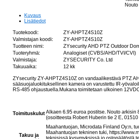
1/3'',
Nouto 
IP66,
IR
Kuvaus
määrä
Lisätiedot
Tuotekoodi:
ZY-AHPTZ4S10Z
Valmistajan koodi:
ZY-AHPTZ4S10Z
Tuotteen nimi:
ZYsecurity AHD PTZ Outdoor Dome
Tuoteryhmä:
Analogiset (CVBS/AHD/TVI/CVI)
Valmistaja:
ZYSECURITY Co. Ltd
Takuuaika:
12 kk
ZYsecurity ZY-AHPTZ4S10Z on vandaalikestävä PTZ AHD
sääsuojaluokituksellinen kamera on varustettu IR-yövaloil
RS-485 ohjaustuella.Mukana toimitetaan ulkoinen 12VDC 
Alkaen 6.95 euroa postitse. Nouto arkisin
Toimituskulut
(osoitteesta Robert Huberin tie 2 E, 015
Maahantuojan, Microdata Finland Oy:n, tu
Maahantuojan tekninen tuki, https://www.mi
Takuu ja
teknisissä kysymyksissä jo ostopäätöstä t