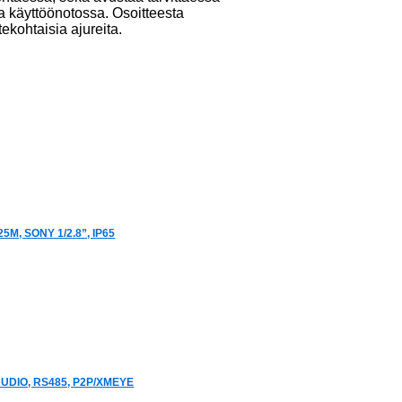
ja käyttöönotossa. Osoitteesta
tekohtaisia ajureita.
M, SONY 1/2.8”, IP65
AUDIO, RS485, P2P/XMEYE