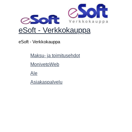
Siirry
sisältöön
eSoft - Verkkokauppa
eSoft - Verkkokauppa
Maksu- ja toimitusehdot
MonivetoWeb
Ale
Asiakaspalvelu