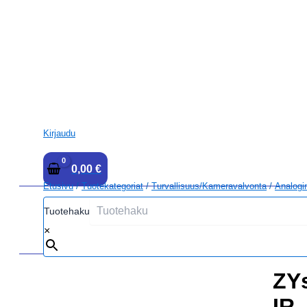
Kirjaudu
0,00
€
Etusivu
/
Tuotekategoriat
/
Turvallisuus/kameravalvonta
/
Analogi
Tuotehaku
×
ZY
IR