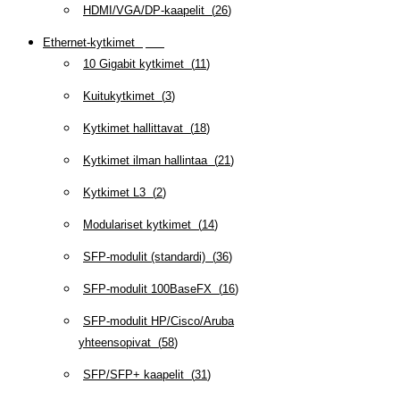
HDMI/VGA/DP-kaapelit
(
26
)
Ethernet-kytkimet
(
319
)
10 Gigabit kytkimet
(
11
)
Kuitukytkimet
(
3
)
Kytkimet hallittavat
(
18
)
Kytkimet ilman hallintaa
(
21
)
Kytkimet L3
(
2
)
Modulariset kytkimet
(
14
)
SFP-modulit (standardi)
(
36
)
SFP-modulit 100BaseFX
(
16
)
SFP-modulit HP/Cisco/Aruba
yhteensopivat
(
58
)
SFP/SFP+ kaapelit
(
31
)