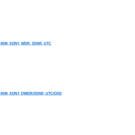
 40M, SONY, WDR, 3DNR, UTC
 40M, SONY, DWDR/3DNR, UTC/OSD