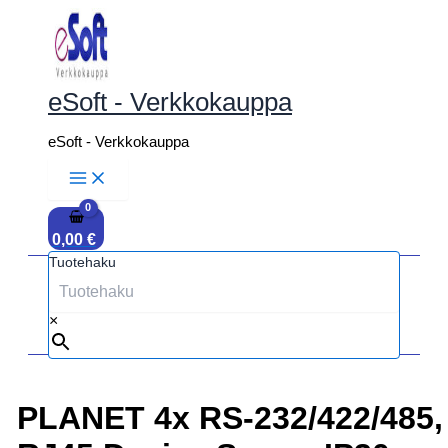
Siirry
sisältöön
eSoft - Verkkokauppa
eSoft - Verkkokauppa
0,00
€
Tuotehaku
×
PLANET 4x RS-232/422/485,