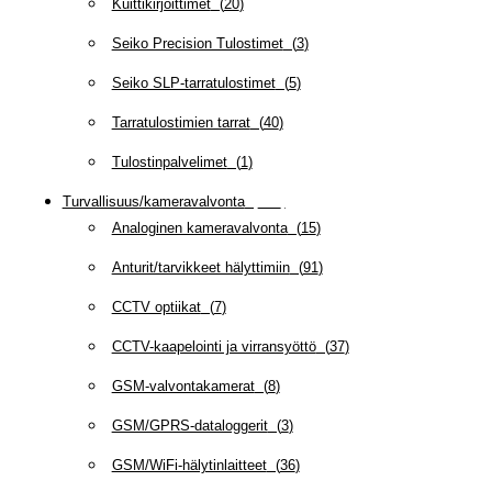
Kuittikirjoittimet
(
20
)
Seiko Precision Tulostimet
(
3
)
Seiko SLP-tarratulostimet
(
5
)
Tarratulostimien tarrat
(
40
)
Tulostinpalvelimet
(
1
)
Turvallisuus/kameravalvonta
(
335
)
Analoginen kameravalvonta
(
15
)
Anturit/tarvikkeet hälyttimiin
(
91
)
CCTV optiikat
(
7
)
CCTV-kaapelointi ja virransyöttö
(
37
)
GSM-valvontakamerat
(
8
)
GSM/GPRS-dataloggerit
(
3
)
GSM/WiFi-hälytinlaitteet
(
36
)