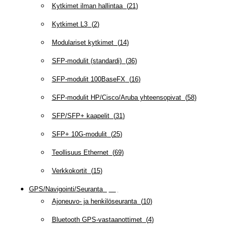
Kytkimet ilman hallintaa
(
21
)
Kytkimet L3
(
2
)
Modulariset kytkimet
(
14
)
SFP-modulit (standardi)
(
36
)
SFP-modulit 100BaseFX
(
16
)
SFP-modulit HP/Cisco/Aruba yhteensopivat
(
58
)
SFP/SFP+ kaapelit
(
31
)
SFP+ 10G-modulit
(
25
)
Teollisuus Ethernet
(
69
)
Verkkokortit
(
15
)
GPS/Navigointi/Seuranta
(
20
)
Ajoneuvo- ja henkilöseuranta
(
10
)
Bluetooth GPS-vastaanottimet
(
4
)