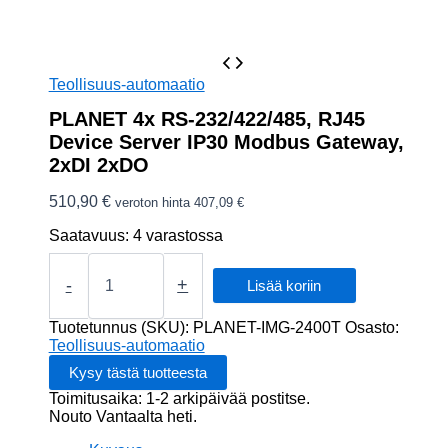
Teollisuus-automaatio
PLANET 4x RS-232/422/485, RJ45
Device Server IP30 Modbus Gateway,
2xDI 2xDO
510,90
€
veroton hinta
407,09
€
Saatavuus:
4 varastossa
PLANET
4x
-
+
Lisää koriin
RS-
232/422/485,
Tuotetunnus (SKU):
PLANET-IMG-2400T
Osasto:
RJ45
Teollisuus-automaatio
Device
Server
Toimitusaika: 1-2 arkipäivää postitse.
IP30
Nouto Vantaalta heti.
Modbus
Gateway,