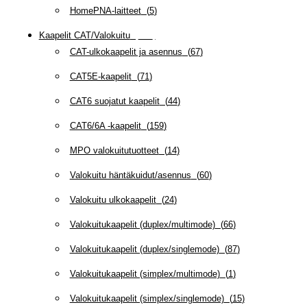
HomePNA-laitteet
(
5
)
Kaapelit CAT/Valokuitu
(
608
)
CAT-ulkokaapelit ja asennus
(
67
)
CAT5E-kaapelit
(
71
)
CAT6 suojatut kaapelit
(
44
)
CAT6/6A -kaapelit
(
159
)
MPO valokuitutuotteet
(
14
)
Valokuitu häntäkuidut/asennus
(
60
)
Valokuitu ulkokaapelit
(
24
)
Valokuitukaapelit (duplex/multimode)
(
66
)
Valokuitukaapelit (duplex/singlemode)
(
87
)
Valokuitukaapelit (simplex/multimode)
(
1
)
Valokuitukaapelit (simplex/singlemode)
(
15
)