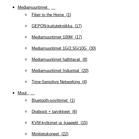
Mediamuuntimet
(
97
)
Fiber to the Home
(
1
)
GEPON-kuitutekniikka
(
17
)
Mediamuuntimet 100M
(
17
)
Mediamuuntimet 1G/2.5G/10G
(
30
)
Mediamuuntimet hallittavat
(
8
)
Mediamuuntimet Industrial
(
20
)
Time-Sensitive Networking
(
4
)
Muut
(
79
)
Bluetooth-sovittimet
(
1
)
Digiboxit + tarvikkeet
(
6
)
KVM-kytkimet ja -kaapelit
(
15
)
Minitietokoneet
(
22
)