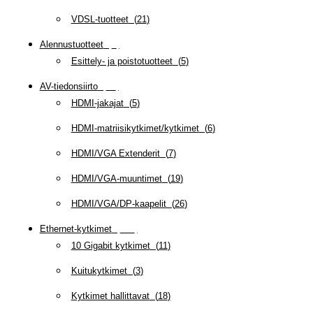
VDSL-tuotteet
(
21
)
Alennustuotteet
(
5
)
Esittely- ja poistotuotteet
(
5
)
AV-tiedonsiirto
(
63
)
HDMI-jakajat
(
5
)
HDMI-matriisikytkimet/kytkimet
(
6
)
HDMI/VGA Extenderit
(
7
)
HDMI/VGA-muuntimet
(
19
)
HDMI/VGA/DP-kaapelit
(
26
)
Ethernet-kytkimet
(
319
)
10 Gigabit kytkimet
(
11
)
Kuitukytkimet
(
3
)
Kytkimet hallittavat
(
18
)