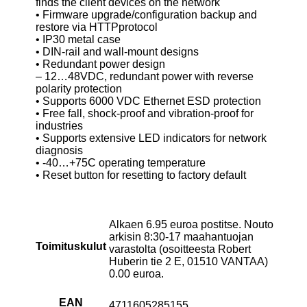
finds the client devices on the network
• Firmware upgrade/configuration backup and
restore via HTTPprotocol
• IP30 metal case
• DIN-rail and wall-mount designs
• Redundant power design
– 12…48VDC, redundant power with reverse
polarity protection
• Supports 6000 VDC Ethernet ESD protection
• Free fall, shock-proof and vibration-proof for
industries
• Supports extensive LED indicators for network
diagnosis
• -40…+75C operating temperature
• Reset button for resetting to factory default
Alkaen 6.95 euroa postitse. Nouto
arkisin 8:30-17 maahantuojan
Toimituskulut
varastolta (osoitteesta Robert
Huberin tie 2 E, 01510 VANTAA)
0.00 euroa.
EAN
4711605285155