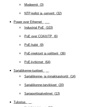
Modeemit
(
3
)
NTP-kellot ja -serverit
(
32
)
Power over Ethernet
(
218
)
Industrial PoE
(
103
)
PoE over COAX/TP
(
6
)
PoE-hubit
(
9
)
PoE-injektorit ja splitterit
(
36
)
PoE-kytkimet
(
64
)
Sarjaliikenne-tuotteet
(
47
)
Sarjaliikenne- ja rinnakkaiskortit
(
14
)
Sarjaliikenne-tarvikkeet
(
20
)
Sarjaporttipalvelimet
(
13
)
Tulostus
(
69
)