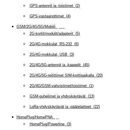
GPS-antennit ja -toistimet
(
2
)
GPS-vastaanottimet
(
4
)
GSM/2G/4G/5G/Mobiili
(
115
)
2G-kortit/modulit/adapterit
(
5
)
2G/4G-mokkulat, RS-232
(
6
)
2G/4G-mokkulat, USB
(
3
)
2G/4G/5G-antennit ja -kaapelit
(
45
)
2G/4G/5G-reitittimet SIM-korttipaikalla
(
20
)
2G/4G/GSM-vahvistimet/toistimet
(
1
)
GSM-puhelimet ja yhdyskäytävät
(
13
)
LoRa-yhdyskäytävät ja -päätelaitteet
(
22
)
HomePlug/HomePNA
(
8
)
HomePlug/Powerline
(
3
)