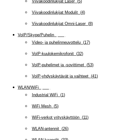
Viivakoodinlukijat Laser
(
5
)
Viivakoodinlukijat Modulit
(
4
)
Viivakoodinlukijat Omni-Laser
(
8
)
VoIP/Skype/Puhelin
(
143
)
Video- ja puhelinneuvottelu
(
17
)
VoIP-kuulokemikrofonit
(
32
)
VoIP-puhelimet ja -sovittimet
(
53
)
VoIP-yhdyskäytävät ja vaihteet
(
41
)
WLAN/WiFi
(
109
)
Industrial WiFi
(
1
)
WiFi Mesh
(
5
)
WiFi-verkot yrityskäyttöön
(
11
)
WLAN-antennit
(
26
)
WLAN-kaapelit
(
33
)