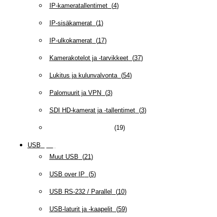
IP-kameratallentimet
(
4
)
IP-sisäkamerat
(
1
)
IP-ulkokamerat
(
17
)
Kamerakotelot ja -tarvikkeet
(
37
)
Lukitus ja kulunvalvonta
(
54
)
Palomuurit ja VPN
(
3
)
SDI HD-kamerat ja -tallentimet
(
3
)
Teollisuus-automaatio
(
19
)
USB
(
95
)
Muut USB
(
21
)
USB over IP
(
5
)
USB RS-232 / Parallel
(
10
)
USB-laturit ja -kaapelit
(
59
)