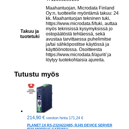
Maahantuojan, Microdata Finland
Oy:n, tuotteelle myöntämä takuu: 24
kk. Maahantuojan tekninen tuki,
https://www.microdata.fi/tuki, auttaa
myös teknisissä kysymyksissä jo
Takuu ja
ostopäätöstä tehtäessä, sekä
tuotetuki
avustaa tarvittaessa puhelimitse
ja/tai sähköpostitse käytössä ja
käyttöönotossa. Osoitteesta
https://www.microdata.fi/ajurit/ ja
löytyy tuotekohtaisia ajureita.
Tutustu myös
214,90
€
veroton hinta
171,24
€
PLANET 1X RS-232/422/485, RJ45 DEVICE SERVER