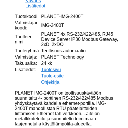
Kuvaus
2xDI
Lisätiedot
2xDO
määrä
Tuotekoodi:
PLANET-IMG-2400T
Valmistajan
IMG-2400T
koodi:
PLANET 4x RS-232/422/485, RJ45
Tuotteen
Device Server IP30 Modbus Gateway,
nimi:
2xDI 2xDO
Tuoteryhmä:
Teollisuus-automaatio
Valmistaja:
PLANET Technology
Takuuaika:
24 kk
Lisätiedot:
Tuotesivu
Tuote-esite
Ohjekirja
PLANET IMG-2400T on teollisuuskäyttöön
suunniteltu 4- porttinen RS-232/422/485 Modbus
yhdyskäytävä kahdella ethernet-portilla. IMG-
2400T mahdollistaa RTU päätelaitteiden
liittämisen Ethernet-lähiverkkoon. Laite on
metallikoteloitu ja suunniteltu toimimaan
laajennetulla käyttölämpötila-alueella.