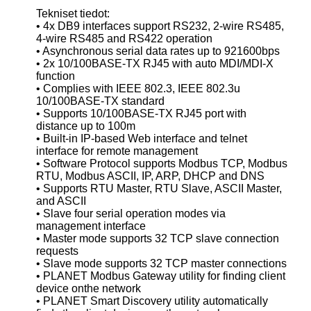
Tekniset tiedot:
• 4x DB9 interfaces support RS232, 2-wire RS485,
4-wire RS485 and RS422 operation
• Asynchronous serial data rates up to 921600bps
• 2x 10/100BASE-TX RJ45 with auto MDI/MDI-X
function
• Complies with IEEE 802.3, IEEE 802.3u
10/100BASE-TX standard
• Supports 10/100BASE-TX RJ45 port with
distance up to 100m
• Built-in IP-based Web interface and telnet
interface for remote management
• Software Protocol supports Modbus TCP, Modbus
RTU, Modbus ASCII, IP, ARP, DHCP and DNS
• Supports RTU Master, RTU Slave, ASCII Master,
and ASCII
• Slave four serial operation modes via
management interface
• Master mode supports 32 TCP slave connection
requests
• Slave mode supports 32 TCP master connections
• PLANET Modbus Gateway utility for finding client
device onthe network
• PLANET Smart Discovery utility automatically