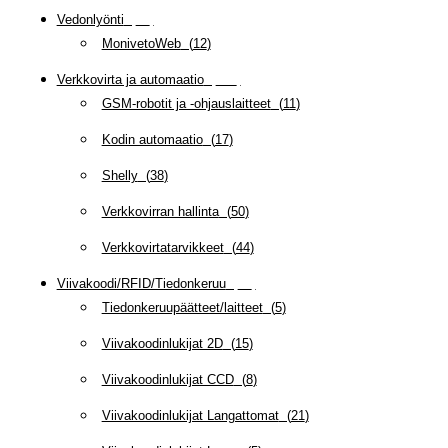
Vedonlyönti
(
12
)
MonivetoWeb
(
12
)
Verkkovirta ja automaatio
(
160
)
GSM-robotit ja -ohjauslaitteet
(
11
)
Kodin automaatio
(
17
)
Shelly
(
38
)
Verkkovirran hallinta
(
50
)
Verkkovirtatarvikkeet
(
44
)
Viivakoodi/RFID/Tiedonkeruu
(
66
)
Tiedonkeruupäätteet/laitteet
(
5
)
Viivakoodinlukijat 2D
(
15
)
Viivakoodinlukijat CCD
(
8
)
Viivakoodinlukijat Langattomat
(
21
)