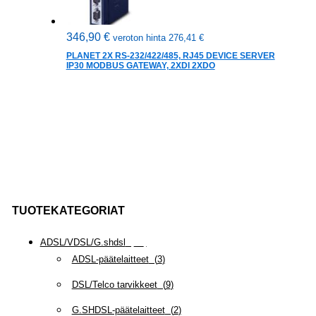
346,90
€
veroton hinta
276,41
€
PLANET 2X RS-232/422/485, RJ45 DEVICE SERVER
IP30 MODBUS GATEWAY, 2XDI 2XDO
TUOTEKATEGORIAT
ADSL/VDSL/G.shdsl
(
35
)
ADSL-päätelaitteet
(
3
)
DSL/Telco tarvikkeet
(
9
)
G.SHDSL-päätelaitteet
(
2
)