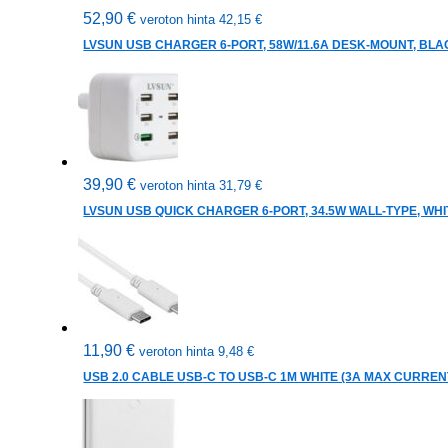
52,90
€
veroton hinta
42,15
€
LVSUN USB CHARGER 6-PORT, 58W/11.6A DESK-MOUNT, BL
39,90
€
veroton hinta
31,79
€
LVSUN USB QUICK CHARGER 6-PORT, 34.5W WALL-TYPE, WHI
11,90
€
veroton hinta
9,48
€
USB 2.0 CABLE USB-C TO USB-C 1M WHITE (3A MAX CURREN