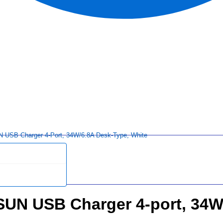
 USB Charger 4-Port, 34W/6.8A Desk-Type, White
SUN USB Charger 4-port, 34W/