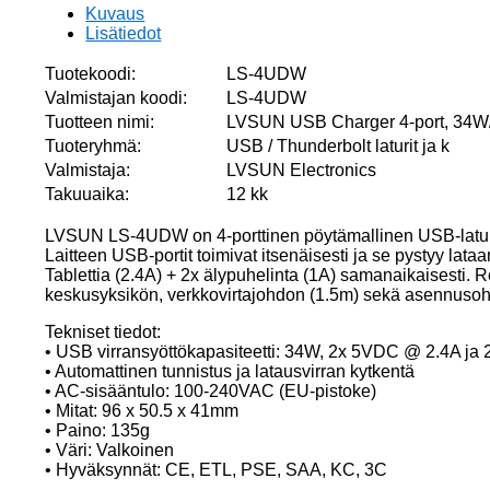
määrä
Kuvaus
Lisätiedot
Tuotekoodi:
LS-4UDW
Valmistajan koodi:
LS-4UDW
Tuotteen nimi:
LVSUN USB Charger 4-port, 34W/
Tuoteryhmä:
USB / Thunderbolt laturit ja k
Valmistaja:
LVSUN Electronics
Takuuaika:
12 kk
LVSUN LS-4UDW on 4-porttinen pöytämallinen USB-laturi 
Laitteen USB-portit toimivat itsenäisesti ja se pystyy lata
Tablettia (2.4A) + 2x älypuhelinta (1A) samanaikaisesti. Re
keskusyksikön, verkkovirtajohdon (1.5m) sekä asennusohj
Tekniset tiedot:
• USB virransyöttökapasiteetti: 34W, 2x 5VDC @ 2.4A j
• Automattinen tunnistus ja latausvirran kytkentä
• AC-sisääntulo: 100-240VAC (EU-pistoke)
• Mitat: 96 x 50.5 x 41mm
• Paino: 135g
• Väri: Valkoinen
• Hyväksynnät: CE, ETL, PSE, SAA, KC, 3C