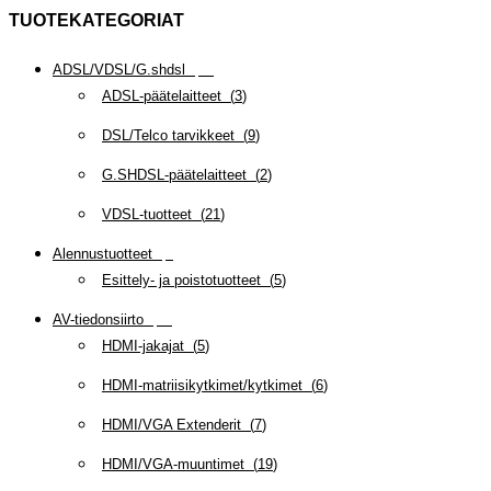
TUOTEKATEGORIAT
ADSL/VDSL/G.shdsl
(
35
)
ADSL-päätelaitteet
(
3
)
DSL/Telco tarvikkeet
(
9
)
G.SHDSL-päätelaitteet
(
2
)
VDSL-tuotteet
(
21
)
Alennustuotteet
(
5
)
Esittely- ja poistotuotteet
(
5
)
AV-tiedonsiirto
(
63
)
HDMI-jakajat
(
5
)
HDMI-matriisikytkimet/kytkimet
(
6
)
HDMI/VGA Extenderit
(
7
)
HDMI/VGA-muuntimet
(
19
)