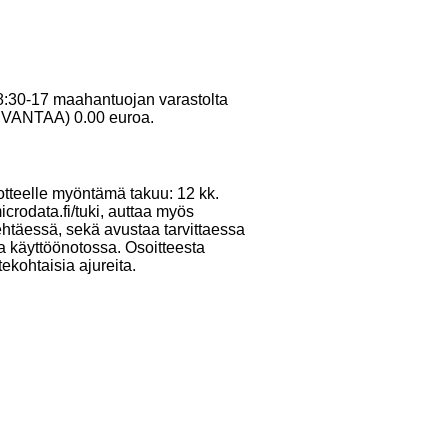
 8:30-17 maahantuojan varastolta
10 VANTAA) 0.00 euroa.
otteelle myöntämä takuu: 12 kk.
crodata.fi/tuki, auttaa myös
ehtäessä, sekä avustaa tarvittaessa
ja käyttöönotossa. Osoitteesta
tekohtaisia ajureita.