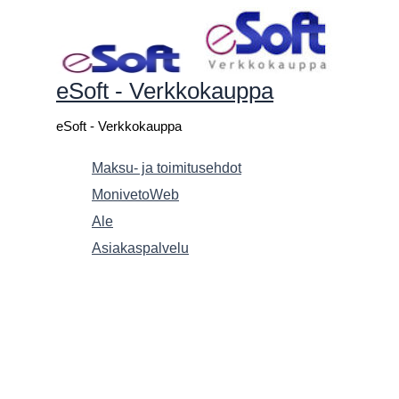
Siirry
sisältöön
eSoft - Verkkokauppa
eSoft - Verkkokauppa
Maksu- ja toimitusehdot
MonivetoWeb
Ale
Asiakaspalvelu