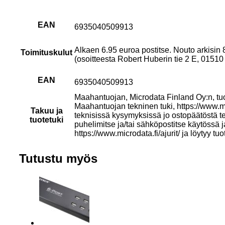
EAN
6935040509913
Alkaen 6.95 euroa postitse. Nouto arkisin
Toimituskulut
(osoitteesta Robert Huberin tie 2 E, 015
EAN
6935040509913
Maahantuojan, Microdata Finland Oy:n, tu
Maahantuojan tekninen tuki, https://www.mi
Takuu ja
teknisissä kysymyksissä jo ostopäätöstä t
tuotetuki
puhelimitse ja/tai sähköpostitse käytössä 
https://www.microdata.fi/ajurit/ ja löytyy tuo
Tutustu myös