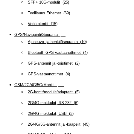
SFP+ 10G-modulit
(
25
)
Teollisuus Ethernet
(
69
)
Verkkokortit
(
15
)
GPS/Navigointi/Seuranta
(
20
)
Ajoneuvo- ja henkilöseuranta
(
10
)
Bluetooth GPS-vastaanottimet
(
4
)
GPS-antennit ja -toistimet
(
2
)
GPS-vastaanottimet
(
4
)
GSM/2G/4G/5G/Mobiili
(
115
)
2G-kortit/modulit/adapterit
(
5
)
2G/4G-mokkulat, RS-232
(
6
)
2G/4G-mokkulat, USB
(
3
)
2G/4G/5G-antennit ja -kaapelit
(
45
)