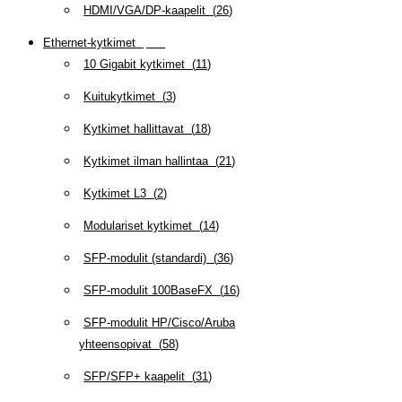
HDMI/VGA/DP-kaapelit
(
26
)
Ethernet-kytkimet
(
319
)
10 Gigabit kytkimet
(
11
)
Kuitukytkimet
(
3
)
Kytkimet hallittavat
(
18
)
Kytkimet ilman hallintaa
(
21
)
Kytkimet L3
(
2
)
Modulariset kytkimet
(
14
)
SFP-modulit (standardi)
(
36
)
SFP-modulit 100BaseFX
(
16
)
SFP-modulit HP/Cisco/Aruba
yhteensopivat
(
58
)
SFP/SFP+ kaapelit
(
31
)