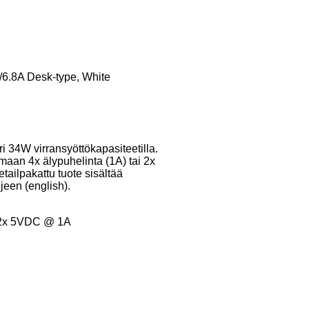
6.8A Desk-type, White
34W virransyöttökapasiteetilla.
amaan 4x älypuhelinta (1A) tai 2x
tailpakattu tuote sisältää
een (english).
a 2x 5VDC @ 1A