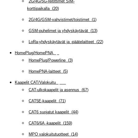
2G/4G/5G-reitittimet SIM-
korttipaikalla
(
20
)
2G/4G/GSM-vahvistimet/toistimet
(
1
)
GSM-puhelimet ja yhdyskäytävät
(
13
)
LoRa-yhdyskäytävät ja -päätelaitteet
(
22
)
HomePlug/HomePNA
(
8
)
HomePlug/Powerline
(
3
)
HomePNA-laitteet
(
5
)
Kaapelit CAT/Valokuitu
(
608
)
CAT-ulkokaapelit ja asennus
(
67
)
CAT5E-kaapelit
(
71
)
CAT6 suojatut kaapelit
(
44
)
CAT6/6A -kaapelit
(
159
)
MPO valokuitutuotteet
(
14
)