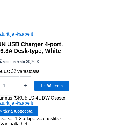
turit ja -kaapelit
N USB Charger 4-port,
6.8A Desk-type, White
€
veroton hinta
30,20
€
vuus:
32 varastossa
+
Lisää koriin
r
tunnus (SKU):
LS-4UDW
Osasto:
turit ja -kaapelit
8A
usaika: 1-2 arkipäivää postitse.
Vantaalta heti.