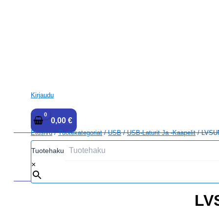
Kirjaudu
0,00
€
Etusivu
/
Tuotekategoriat
/
USB
/
USB-Laturit Ja -kaapelit
/ LVSUN
Tuotehaku
×
LV