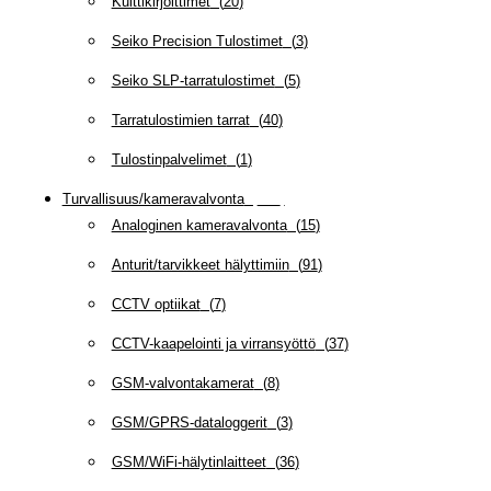
Kuittikirjoittimet
(
20
)
Seiko Precision Tulostimet
(
3
)
Seiko SLP-tarratulostimet
(
5
)
Tarratulostimien tarrat
(
40
)
Tulostinpalvelimet
(
1
)
Turvallisuus/kameravalvonta
(
335
)
Analoginen kameravalvonta
(
15
)
Anturit/tarvikkeet hälyttimiin
(
91
)
CCTV optiikat
(
7
)
CCTV-kaapelointi ja virransyöttö
(
37
)
GSM-valvontakamerat
(
8
)
GSM/GPRS-dataloggerit
(
3
)
GSM/WiFi-hälytinlaitteet
(
36
)