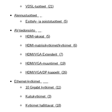
VDSL-tuotteet
(
21
)
Alennustuotteet
(
5
)
Esittely- ja poistotuotteet
(
5
)
AV-tiedonsiirto
(
63
)
HDMI-jakajat
(
5
)
HDMI-matriisikytkimet/kytkimet
(
6
)
HDMI/VGA Extenderit
(
7
)
HDMI/VGA-muuntimet
(
19
)
HDMI/VGA/DP-kaapelit
(
26
)
Ethernet-kytkimet
(
319
)
10 Gigabit kytkimet
(
11
)
Kuitukytkimet
(
3
)
Kytkimet hallittavat
(
18
)