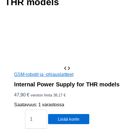
THR models
GSM-robotit ja -ohjauslaitteet
Internal Power Supply for THR models
47,90
€
veroton hinta
38,17
€
Saatavuus:
1 varastossa
Internal
Power
Lisää koriin
Supply