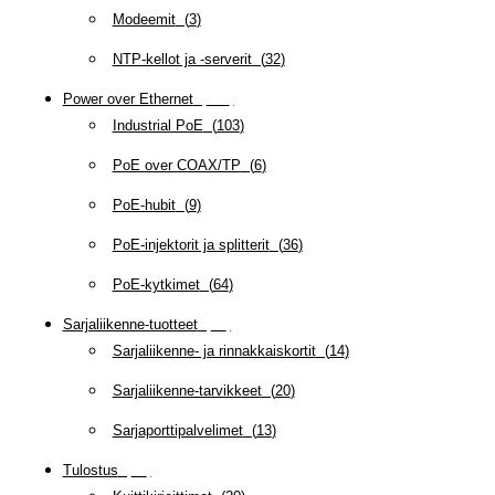
Modeemit
(
3
)
NTP-kellot ja -serverit
(
32
)
Power over Ethernet
(
218
)
Industrial PoE
(
103
)
PoE over COAX/TP
(
6
)
PoE-hubit
(
9
)
PoE-injektorit ja splitterit
(
36
)
PoE-kytkimet
(
64
)
Sarjaliikenne-tuotteet
(
47
)
Sarjaliikenne- ja rinnakkaiskortit
(
14
)
Sarjaliikenne-tarvikkeet
(
20
)
Sarjaporttipalvelimet
(
13
)
Tulostus
(
69
)