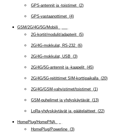
GPS-antennit ja -toistimet
(
2
)
GPS-vastaanottimet
(
4
)
GSM/2G/4G/5G/Mobiili
(
115
)
2G-kortit/modulit/adapterit
(
5
)
2G/4G-mokkulat, RS-232
(
6
)
2G/4G-mokkulat, USB
(
3
)
2G/4G/5G-antennit ja -kaapelit
(
45
)
2G/4G/5G-reitittimet SIM-korttipaikalla
(
20
)
2G/4G/GSM-vahvistimet/toistimet
(
1
)
GSM-puhelimet ja yhdyskäytävät
(
13
)
LoRa-yhdyskäytävät ja -päätelaitteet
(
22
)
HomePlug/HomePNA
(
8
)
HomePlug/Powerline
(
3
)