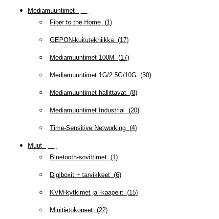
Mediamuuntimet
(
97
)
Fiber to the Home
(
1
)
GEPON-kuitutekniikka
(
17
)
Mediamuuntimet 100M
(
17
)
Mediamuuntimet 1G/2.5G/10G
(
30
)
Mediamuuntimet hallittavat
(
8
)
Mediamuuntimet Industrial
(
20
)
Time-Sensitive Networking
(
4
)
Muut
(
79
)
Bluetooth-sovittimet
(
1
)
Digiboxit + tarvikkeet
(
6
)
KVM-kytkimet ja -kaapelit
(
15
)
Minitietokoneet
(
22
)