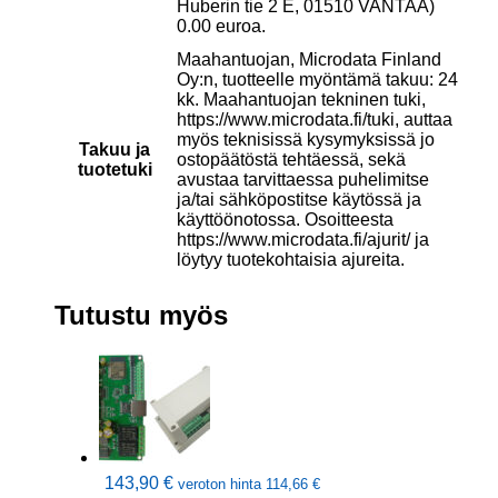
Huberin tie 2 E, 01510 VANTAA)
0.00 euroa.
Maahantuojan, Microdata Finland
Oy:n, tuotteelle myöntämä takuu: 24
kk. Maahantuojan tekninen tuki,
https://www.microdata.fi/tuki, auttaa
myös teknisissä kysymyksissä jo
Takuu ja
ostopäätöstä tehtäessä, sekä
tuotetuki
avustaa tarvittaessa puhelimitse
ja/tai sähköpostitse käytössä ja
käyttöönotossa. Osoitteesta
https://www.microdata.fi/ajurit/ ja
löytyy tuotekohtaisia ajureita.
Tutustu myös
143,90
€
veroton hinta
114,66
€