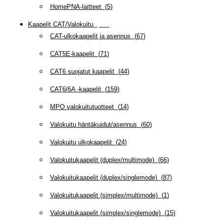
HomePNA-laitteet
(
5
)
Kaapelit CAT/Valokuitu
(
608
)
CAT-ulkokaapelit ja asennus
(
67
)
CAT5E-kaapelit
(
71
)
CAT6 suojatut kaapelit
(
44
)
CAT6/6A -kaapelit
(
159
)
MPO valokuitutuotteet
(
14
)
Valokuitu häntäkuidut/asennus
(
60
)
Valokuitu ulkokaapelit
(
24
)
Valokuitukaapelit (duplex/multimode)
(
66
)
Valokuitukaapelit (duplex/singlemode)
(
87
)
Valokuitukaapelit (simplex/multimode)
(
1
)
Valokuitukaapelit (simplex/singlemode)
(
15
)