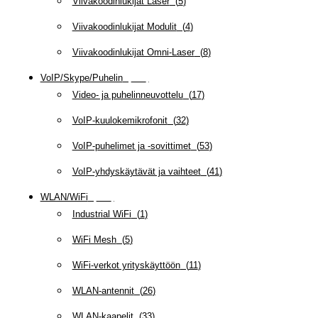
Viivakoodinlukijat Laser
(
5
)
Viivakoodinlukijat Modulit
(
4
)
Viivakoodinlukijat Omni-Laser
(
8
)
VoIP/Skype/Puhelin
(
143
)
Video- ja puhelinneuvottelu
(
17
)
VoIP-kuulokemikrofonit
(
32
)
VoIP-puhelimet ja -sovittimet
(
53
)
VoIP-yhdyskäytävät ja vaihteet
(
41
)
WLAN/WiFi
(
109
)
Industrial WiFi
(
1
)
WiFi Mesh
(
5
)
WiFi-verkot yrityskäyttöön
(
11
)
WLAN-antennit
(
26
)
WLAN-kaapelit
(
33
)