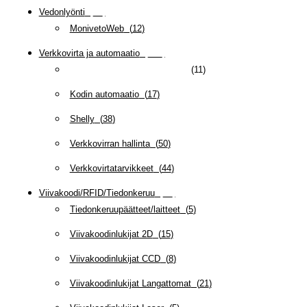
Vedonlyönti
(
12
)
MonivetoWeb
(
12
)
Verkkovirta ja automaatio
(
160
)
GSM-robotit ja -ohjauslaitteet
(
11
)
Kodin automaatio
(
17
)
Shelly
(
38
)
Verkkovirran hallinta
(
50
)
Verkkovirtatarvikkeet
(
44
)
Viivakoodi/RFID/Tiedonkeruu
(
66
)
Tiedonkeruupäätteet/laitteet
(
5
)
Viivakoodinlukijat 2D
(
15
)
Viivakoodinlukijat CCD
(
8
)
Viivakoodinlukijat Langattomat
(
21
)