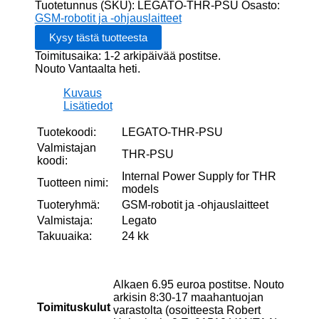
for
Tuotetunnus (SKU):
LEGATO-THR-PSU
Osasto:
THR
GSM-robotit ja -ohjauslaitteet
models
määrä
Toimitusaika: 1-2 arkipäivää postitse.
Nouto Vantaalta heti.
Kuvaus
Lisätiedot
Tuotekoodi:
LEGATO-THR-PSU
Valmistajan
THR-PSU
koodi:
Internal Power Supply for THR
Tuotteen nimi:
models
Tuoteryhmä:
GSM-robotit ja -ohjauslaitteet
Valmistaja:
Legato
Takuuaika:
24 kk
Alkaen 6.95 euroa postitse. Nouto
arkisin 8:30-17 maahantuojan
Toimituskulut
varastolta (osoitteesta Robert