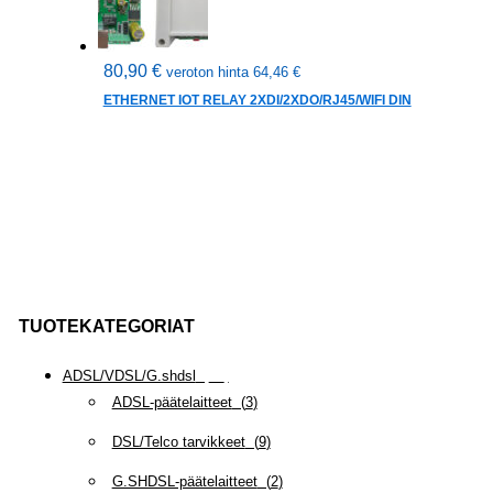
80,90
€
veroton hinta
64,46
€
ETHERNET IOT RELAY 2XDI/2XDO/RJ45/WIFI DIN
TUOTEKATEGORIAT
ADSL/VDSL/G.shdsl
(
35
)
ADSL-päätelaitteet
(
3
)
DSL/Telco tarvikkeet
(
9
)
G.SHDSL-päätelaitteet
(
2
)