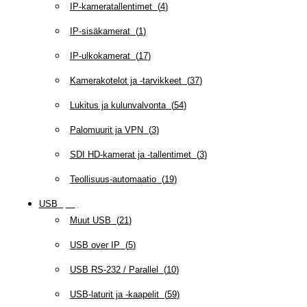
IP-kameratallentimet
(
4
)
IP-sisäkamerat
(
1
)
IP-ulkokamerat
(
17
)
Kamerakotelot ja -tarvikkeet
(
37
)
Lukitus ja kulunvalvonta
(
54
)
Palomuurit ja VPN
(
3
)
SDI HD-kamerat ja -tallentimet
(
3
)
Teollisuus-automaatio
(
19
)
USB
(
95
)
Muut USB
(
21
)
USB over IP
(
5
)
USB RS-232 / Parallel
(
10
)
USB-laturit ja -kaapelit
(
59
)