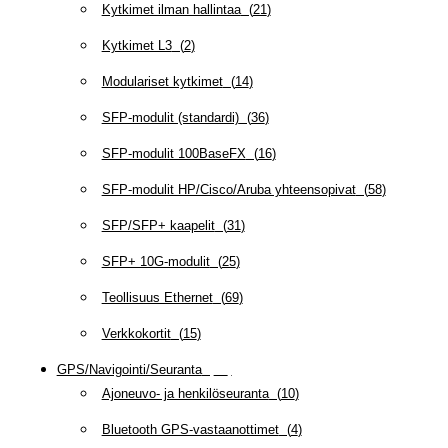
Kytkimet ilman hallintaa
(
21
)
Kytkimet L3
(
2
)
Modulariset kytkimet
(
14
)
SFP-modulit (standardi)
(
36
)
SFP-modulit 100BaseFX
(
16
)
SFP-modulit HP/Cisco/Aruba yhteensopivat
(
58
)
SFP/SFP+ kaapelit
(
31
)
SFP+ 10G-modulit
(
25
)
Teollisuus Ethernet
(
69
)
Verkkokortit
(
15
)
GPS/Navigointi/Seuranta
(
20
)
Ajoneuvo- ja henkilöseuranta
(
10
)
Bluetooth GPS-vastaanottimet
(
4
)