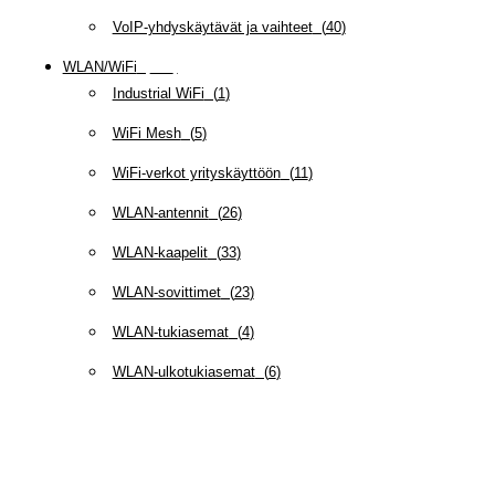
VoIP-yhdyskäytävät ja vaihteet
(
40
)
WLAN/WiFi
(
109
)
Industrial WiFi
(
1
)
WiFi Mesh
(
5
)
WiFi-verkot yrityskäyttöön
(
11
)
WLAN-antennit
(
26
)
WLAN-kaapelit
(
33
)
WLAN-sovittimet
(
23
)
WLAN-tukiasemat
(
4
)
WLAN-ulkotukiasemat
(
6
)