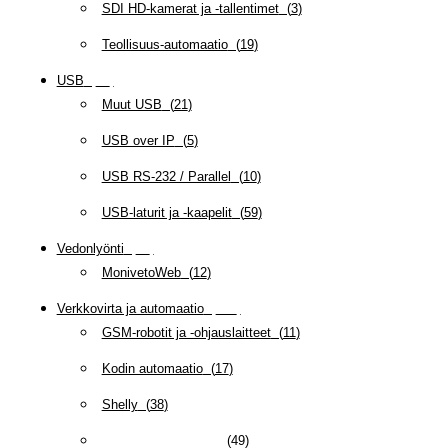
SDI HD-kamerat ja -tallentimet
(
3
)
Teollisuus-automaatio
(
19
)
USB
(
95
)
Muut USB
(
21
)
USB over IP
(
5
)
USB RS-232 / Parallel
(
10
)
USB-laturit ja -kaapelit
(
59
)
Vedonlyönti
(
12
)
MonivetoWeb
(
12
)
Verkkovirta ja automaatio
(
159
)
GSM-robotit ja -ohjauslaitteet
(
11
)
Kodin automaatio
(
17
)
Shelly
(
38
)
Verkkovirran hallinta
(
49
)