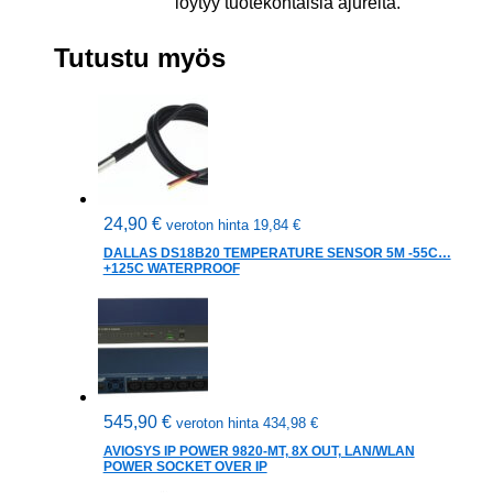
löytyy tuotekohtaisia ajureita.
Tutustu myös
24,90
€
veroton hinta
19,84
€
DALLAS DS18B20 TEMPERATURE SENSOR 5M -55C…
+125C WATERPROOF
545,90
€
veroton hinta
434,98
€
AVIOSYS IP POWER 9820-MT, 8X OUT, LAN/WLAN
POWER SOCKET OVER IP