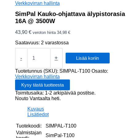
Verkkovirran hallinta
SimPal Kauko-ohjattava älypistorasia
16A @ 3500W
43,90
€
veroton hinta
34,98
€
Saatavuus:
2 varastossa
SimPal
Kauko-
-
+
Lisää koriin
ohjattava
älypistorasia
Tuotetunnus (SKU):
SIMPAL-T100
Osasto:
16A
Verkkovirran hallinta
@
3500W
Toimitusaika: 1-2 arkipäivää postitse.
määrä
Nouto Vantaalta heti.
Kuvaus
Lisätiedot
Tuotekoodi:
SIMPAL-T100
Valmistajan
SimPal-T100