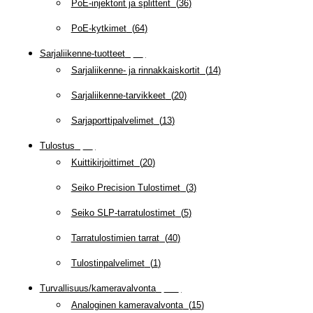
PoE-injektorit ja splitterit
(
36
)
PoE-kytkimet
(
64
)
Sarjaliikenne-tuotteet
(
47
)
Sarjaliikenne- ja rinnakkaiskortit
(
14
)
Sarjaliikenne-tarvikkeet
(
20
)
Sarjaporttipalvelimet
(
13
)
Tulostus
(
69
)
Kuittikirjoittimet
(
20
)
Seiko Precision Tulostimet
(
3
)
Seiko SLP-tarratulostimet
(
5
)
Tarratulostimien tarrat
(
40
)
Tulostinpalvelimet
(
1
)
Turvallisuus/kameravalvonta
(
335
)
Analoginen kameravalvonta
(
15
)