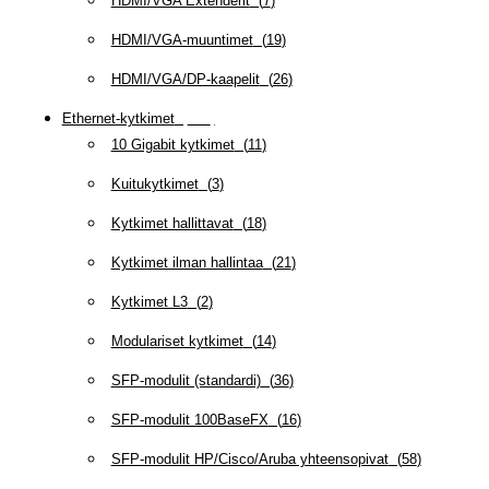
HDMI/VGA Extenderit
(
7
)
HDMI/VGA-muuntimet
(
19
)
HDMI/VGA/DP-kaapelit
(
26
)
Ethernet-kytkimet
(
319
)
10 Gigabit kytkimet
(
11
)
Kuitukytkimet
(
3
)
Kytkimet hallittavat
(
18
)
Kytkimet ilman hallintaa
(
21
)
Kytkimet L3
(
2
)
Modulariset kytkimet
(
14
)
SFP-modulit (standardi)
(
36
)
SFP-modulit 100BaseFX
(
16
)
SFP-modulit HP/Cisco/Aruba yhteensopivat
(
58
)