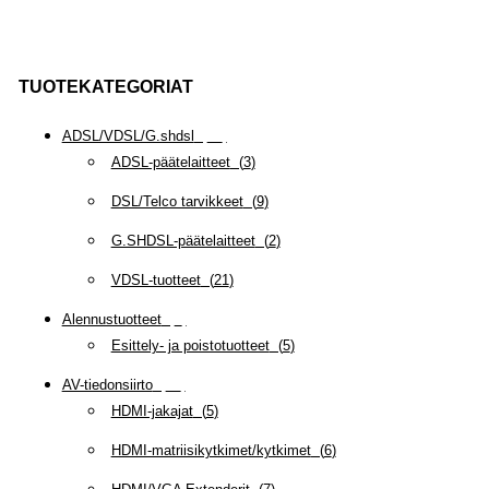
TUOTEKATEGORIAT
ADSL/VDSL/G.shdsl
(
35
)
ADSL-päätelaitteet
(
3
)
DSL/Telco tarvikkeet
(
9
)
G.SHDSL-päätelaitteet
(
2
)
VDSL-tuotteet
(
21
)
Alennustuotteet
(
5
)
Esittely- ja poistotuotteet
(
5
)
AV-tiedonsiirto
(
63
)
HDMI-jakajat
(
5
)
HDMI-matriisikytkimet/kytkimet
(
6
)