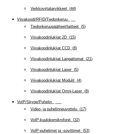
Verkkovirtatarvikkeet
(
44
)
Viivakoodi/RFID/Tiedonkeruu
(
66
)
Tiedonkeruupäätteet/laitteet
(
5
)
Viivakoodinlukijat 2D
(
15
)
Viivakoodinlukijat CCD
(
8
)
Viivakoodinlukijat Langattomat
(
21
)
Viivakoodinlukijat Laser
(
5
)
Viivakoodinlukijat Modulit
(
4
)
Viivakoodinlukijat Omni-Laser
(
8
)
VoIP/Skype/Puhelin
(
142
)
Video- ja puhelinneuvottelu
(
17
)
VoIP-kuulokemikrofonit
(
32
)
VoIP-puhelimet ja -sovittimet
(
53
)