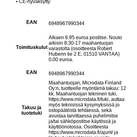
• CE-hyväksytty
EAN
6948967990344
Alkaen 6.95 euroa postitse. Nouto
arkisin 8:30-17 maahantuojan
Toimituskulut
varastolta (osoitteesta Robert
Huberin tie 2 E, 01510 VANTAA)
0.00 euroa.
EAN
6948967990344
Maahantuojan, Microdata Finland
Oy:n, tuotteelle myöntämä takuu: 12
kk. Maahantuojan tekninen tuki,
https://www.microdata.fi/tuki, auttaa
myös teknisissä kysymyksissä jo
Takuu ja
ostopäätöstä tehtäessä, sekä
tuotetuki
avustaa tarvittaessa puhelimitse
ja/tai sähköpostitse käytössä ja
käyttöönotossa. Osoitteesta
https://www.microdata.fi/ajurit/ ja