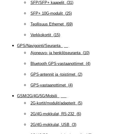
SFP/SFP+ kaapelit
(
31
)
SFP+ 10G-modulit
(
25
)
Teollisuus Ethernet
(
69
)
Verkkokortit
(
15
)
GPS/Navigointi/Seuranta
(
20
)
Ajoneuvo- ja henkilöseuranta
(
10
)
Bluetooth GPS-vastaanottimet
(
4
)
GPS-antennit ja -toistimet
(
2
)
GPS-vastaanottimet
(
4
)
GSM/2G/4G/5G/Mobiili
(
115
)
2G-kortit/modulit/adapterit
(
5
)
2G/4G-mokkulat, RS-232
(
6
)
2G/4G-mokkulat, USB
(
3
)