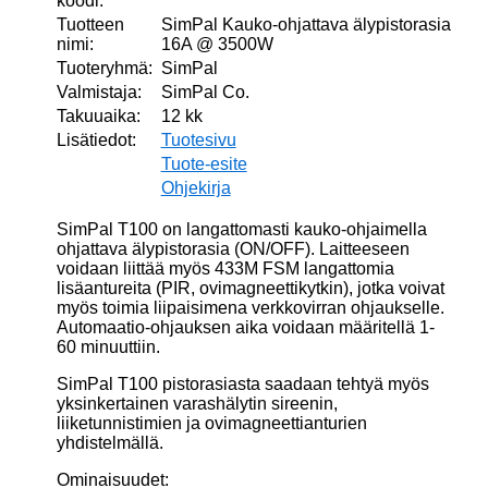
koodi:
Tuotteen
SimPal Kauko-ohjattava älypistorasia
nimi:
16A @ 3500W
Tuoteryhmä:
SimPal
Valmistaja:
SimPal Co.
Takuuaika:
12 kk
Lisätiedot:
Tuotesivu
Tuote-esite
Ohjekirja
SimPal T100 on langattomasti kauko-ohjaimella
ohjattava älypistorasia (ON/OFF). Laitteeseen
voidaan liittää myös 433M FSM langattomia
lisäantureita (PIR, ovimagneettikytkin), jotka voivat
myös toimia liipaisimena verkkovirran ohjaukselle.
Automaatio-ohjauksen aika voidaan määritellä 1-
60 minuuttiin.
SimPal T100 pistorasiasta saadaan tehtyä myös
yksinkertainen varashälytin sireenin,
liiketunnistimien ja ovimagneettianturien
yhdistelmällä.
Ominaisuudet: