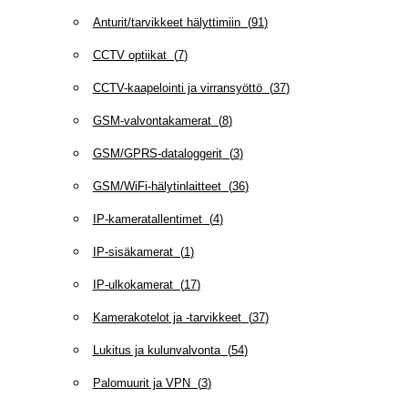
Anturit/tarvikkeet hälyttimiin
(
91
)
CCTV optiikat
(
7
)
CCTV-kaapelointi ja virransyöttö
(
37
)
GSM-valvontakamerat
(
8
)
GSM/GPRS-dataloggerit
(
3
)
GSM/WiFi-hälytinlaitteet
(
36
)
IP-kameratallentimet
(
4
)
IP-sisäkamerat
(
1
)
IP-ulkokamerat
(
17
)
Kamerakotelot ja -tarvikkeet
(
37
)
Lukitus ja kulunvalvonta
(
54
)
Palomuurit ja VPN
(
3
)