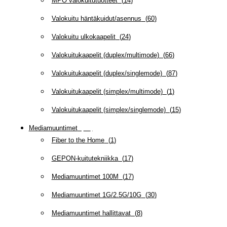
MPO valokuitutuotteet
(
14
)
Valokuitu häntäkuidut/asennus
(
60
)
Valokuitu ulkokaapelit
(
24
)
Valokuitukaapelit (duplex/multimode)
(
66
)
Valokuitukaapelit (duplex/singlemode)
(
87
)
Valokuitukaapelit (simplex/multimode)
(
1
)
Valokuitukaapelit (simplex/singlemode)
(
15
)
Mediamuuntimet
(
97
)
Fiber to the Home
(
1
)
GEPON-kuitutekniikka
(
17
)
Mediamuuntimet 100M
(
17
)
Mediamuuntimet 1G/2.5G/10G
(
30
)
Mediamuuntimet hallittavat
(
8
)