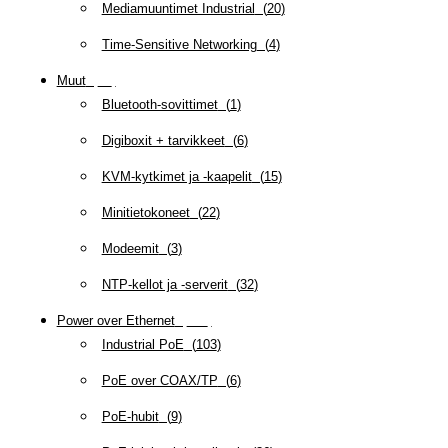
Mediamuuntimet Industrial
(
20
)
Time-Sensitive Networking
(
4
)
Muut
(
79
)
Bluetooth-sovittimet
(
1
)
Digiboxit + tarvikkeet
(
6
)
KVM-kytkimet ja -kaapelit
(
15
)
Minitietokoneet
(
22
)
Modeemit
(
3
)
NTP-kellot ja -serverit
(
32
)
Power over Ethernet
(
218
)
Industrial PoE
(
103
)
PoE over COAX/TP
(
6
)
PoE-hubit
(
9
)