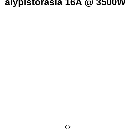
älypistorasia 16A @ 3500W