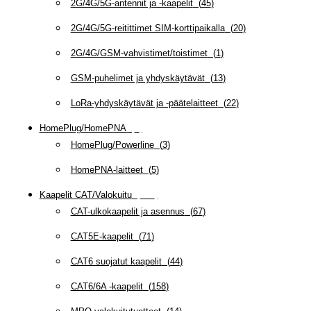
2G/4G/5G-antennit ja -kaapelit
(
45
)
2G/4G/5G-reitittimet SIM-korttipaikalla
(
20
)
2G/4G/GSM-vahvistimet/toistimet
(
1
)
GSM-puhelimet ja yhdyskäytävät
(
13
)
LoRa-yhdyskäytävät ja -päätelaitteet
(
22
)
HomePlug/HomePNA
(
8
)
HomePlug/Powerline
(
3
)
HomePNA-laitteet
(
5
)
Kaapelit CAT/Valokuitu
(
607
)
CAT-ulkokaapelit ja asennus
(
67
)
CAT5E-kaapelit
(
71
)
CAT6 suojatut kaapelit
(
44
)
CAT6/6A -kaapelit
(
158
)