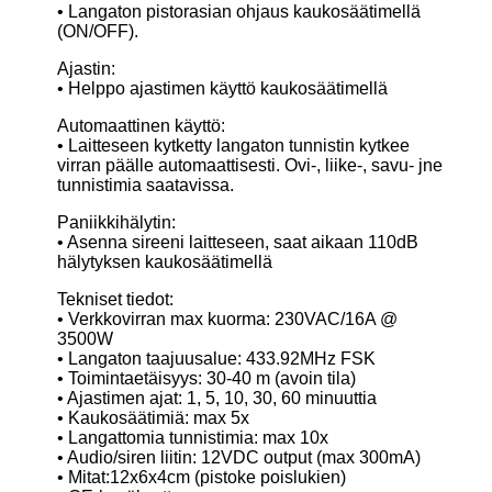
• Langaton pistorasian ohjaus kaukosäätimellä
(ON/OFF).
Ajastin:
• Helppo ajastimen käyttö kaukosäätimellä
Automaattinen käyttö:
• Laitteseen kytketty langaton tunnistin kytkee
virran päälle automaattisesti. Ovi-, liike-, savu- jne
tunnistimia saatavissa.
Paniikkihälytin:
• Asenna sireeni laitteseen, saat aikaan 110dB
hälytyksen kaukosäätimellä
Tekniset tiedot:
• Verkkovirran max kuorma: 230VAC/16A @
3500W
• Langaton taajuusalue: 433.92MHz FSK
• Toimintaetäisyys: 30-40 m (avoin tila)
• Ajastimen ajat: 1, 5, 10, 30, 60 minuuttia
• Kaukosäätimiä: max 5x
• Langattomia tunnistimia: max 10x
• Audio/siren liitin: 12VDC output (max 300mA)
• Mitat:12x6x4cm (pistoke poislukien)