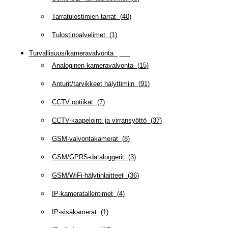
Tarratulostimien tarrat
(
40
)
Tulostinpalvelimet
(
1
)
Turvallisuus/kameravalvonta
(
335
)
Analoginen kameravalvonta
(
15
)
Anturit/tarvikkeet hälyttimiin
(
91
)
CCTV optiikat
(
7
)
CCTV-kaapelointi ja virransyöttö
(
37
)
GSM-valvontakamerat
(
8
)
GSM/GPRS-dataloggerit
(
3
)
GSM/WiFi-hälytinlaitteet
(
36
)
IP-kameratallentimet
(
4
)
IP-sisäkamerat
(
1
)