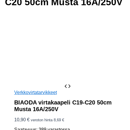
C20 50cm Musta 16A/250V
Verkkovirtatarvikkeet
BIAODA virtakaapeli C19-C20 50cm
Musta 16A/250V
10,90
€
veroton hinta
8,69
€
Saatavuus:
389 varastossa