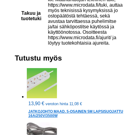
https://www.microdata.fi/tuki, auttaa
myös teknisissä kysymyksissä jo
Takuu ja
ostopäätöstä tehtäessä, sekä
tuotetuki
avustaa tarvittaessa puhelimitse
ja/tai sähköpostitse käytössä ja
käyttöönotossa. Osoitteesta
https://www.microdata.fi/ajurit/ ja
löytyy tuotekohtaisia ajureita.
Tutustu myös
13,90
€
veroton hinta
11,08
€
JATKOJOHTO MAAD. 5-OSAINEN 5M LAPSISUOJATTU
16A/250V/3500W