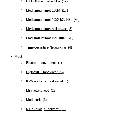
GEPON-kuitutekniikka
(
17
)
Mediamuuntimet 100M
(
17
)
Mediamuuntimet 1G/2.5G/10G
(
30
)
Mediamuuntimet hallittavat
(
8
)
Mediamuuntimet Industrial
(
20
)
Time-Sensitive Networking
(
4
)
Muut
(
79
)
Bluetooth-sovittimet
(
1
)
Digiboxit + tarvikkeet
(
6
)
KVM-kytkimet ja -kaapelit
(
15
)
Minitietokoneet
(
22
)
Modeemit
(
3
)
NTP-kellot ja -serverit
(
32
)