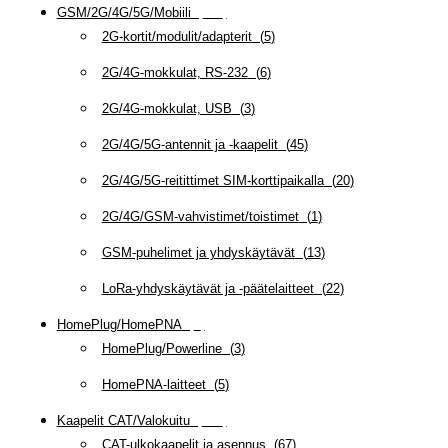
GSM/2G/4G/5G/Mobiili
(
115
)
2G-kortit/modulit/adapterit
(
5
)
2G/4G-mokkulat, RS-232
(
6
)
2G/4G-mokkulat, USB
(
3
)
2G/4G/5G-antennit ja -kaapelit
(
45
)
2G/4G/5G-reitittimet SIM-korttipaikalla
(
20
)
2G/4G/GSM-vahvistimet/toistimet
(
1
)
GSM-puhelimet ja yhdyskäytävät
(
13
)
LoRa-yhdyskäytävät ja -päätelaitteet
(
22
)
HomePlug/HomePNA
(
8
)
HomePlug/Powerline
(
3
)
HomePNA-laitteet
(
5
)
Kaapelit CAT/Valokuitu
(
607
)
CAT-ulkokaapelit ja asennus
(
67
)