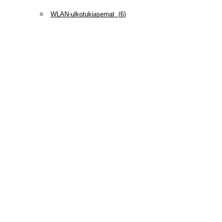
WLAN-ulkotukiasemat
(
6
)