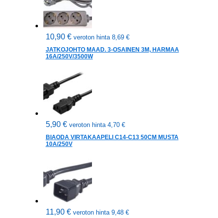
10,90
€
veroton hinta
8,69
€
JATKOJOHTO MAAD. 3-OSAINEN 3M, HARMAA
16A/250V/3500W
5,90
€
veroton hinta
4,70
€
BIAODA VIRTAKAAPELI C14-C13 50CM MUSTA
10A/250V
11,90
€
veroton hinta
9,48
€