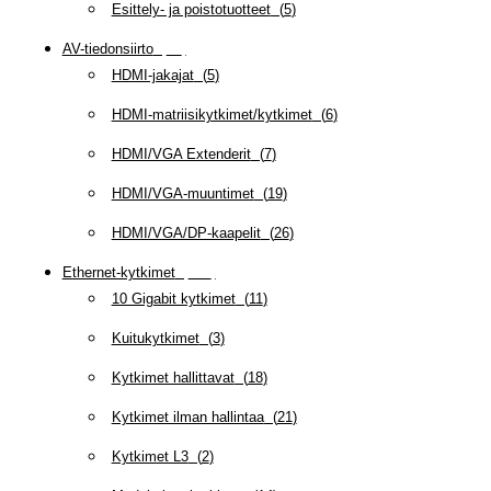
Esittely- ja poistotuotteet
(
5
)
AV-tiedonsiirto
(
63
)
HDMI-jakajat
(
5
)
HDMI-matriisikytkimet/kytkimet
(
6
)
HDMI/VGA Extenderit
(
7
)
HDMI/VGA-muuntimet
(
19
)
HDMI/VGA/DP-kaapelit
(
26
)
Ethernet-kytkimet
(
319
)
10 Gigabit kytkimet
(
11
)
Kuitukytkimet
(
3
)
Kytkimet hallittavat
(
18
)
Kytkimet ilman hallintaa
(
21
)
Kytkimet L3
(
2
)