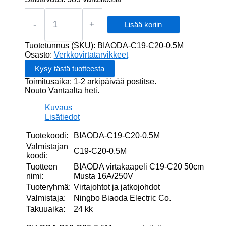
BIAODA
virtakaapeli
-
+
Lisää koriin
C19-
C20
Tuotetunnus (SKU):
BIAODA-C19-C20-0.5M
50cm
Osasto:
Verkkovirtatarvikkeet
Musta
16A/250V
Toimitusaika: 1-2 arkipäivää postitse.
määrä
Nouto Vantaalta heti.
Kuvaus
Lisätiedot
Tuotekoodi:
BIAODA-C19-C20-0.5M
Valmistajan
C19-C20-0.5M
koodi:
Tuotteen
BIAODA virtakaapeli C19-C20 50cm
nimi:
Musta 16A/250V
Tuoteryhmä:
Virtajohtot ja jatkojohdot
Valmistaja:
Ningbo Biaoda Electric Co.
Takuuaika:
24 kk