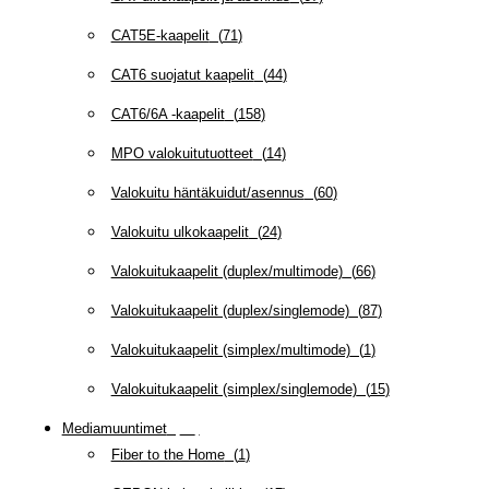
CAT5E-kaapelit
(
71
)
CAT6 suojatut kaapelit
(
44
)
CAT6/6A -kaapelit
(
158
)
MPO valokuitutuotteet
(
14
)
Valokuitu häntäkuidut/asennus
(
60
)
Valokuitu ulkokaapelit
(
24
)
Valokuitukaapelit (duplex/multimode)
(
66
)
Valokuitukaapelit (duplex/singlemode)
(
87
)
Valokuitukaapelit (simplex/multimode)
(
1
)
Valokuitukaapelit (simplex/singlemode)
(
15
)
Mediamuuntimet
(
97
)
Fiber to the Home
(
1
)