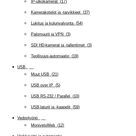
IP-ulkokamerat
(
17
)
Kamerakotelot ja -tarvikkeet
(
37
)
Lukitus ja kulunvalvonta
(
54
)
Palomuurit ja VPN
(
3
)
SDI HD-kamerat ja -tallentimet
(
3
)
Teollisuus-automaatio
(
19
)
USB
(
95
)
Muut USB
(
21
)
USB over IP
(
5
)
USB RS-232 / Parallel
(
10
)
USB-laturit ja -kaapelit
(
59
)
Vedonlyönti
(
12
)
MonivetoWeb
(
12
)