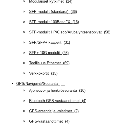
Modulariset kytkimet
(
14
)
SFP-modulit (standardi)
(
36
)
SFP-modulit 100BaseFX
(
16
)
SFP-modulit HP/Cisco/Aruba yhteensopivat
(
58
)
SFP/SFP+ kaapelit
(
31
)
SFP+ 10G-modulit
(
25
)
Teollisuus Ethernet
(
69
)
Verkkokortit
(
15
)
GPS/Navigointi/Seuranta
(
20
)
Ajoneuvo- ja henkilöseuranta
(
10
)
Bluetooth GPS-vastaanottimet
(
4
)
GPS-antennit ja -toistimet
(
2
)
GPS-vastaanottimet
(
4
)