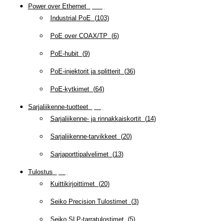
Power over Ethernet
(
218
)
Industrial PoE
(
103
)
PoE over COAX/TP
(
6
)
PoE-hubit
(
9
)
PoE-injektorit ja splitterit
(
36
)
PoE-kytkimet
(
64
)
Sarjaliikenne-tuotteet
(
47
)
Sarjaliikenne- ja rinnakkaiskortit
(
14
)
Sarjaliikenne-tarvikkeet
(
20
)
Sarjaporttipalvelimet
(
13
)
Tulostus
(
69
)
Kuittikirjoittimet
(
20
)
Seiko Precision Tulostimet
(
3
)
Seiko SLP-tarratulostimet
(
5
)