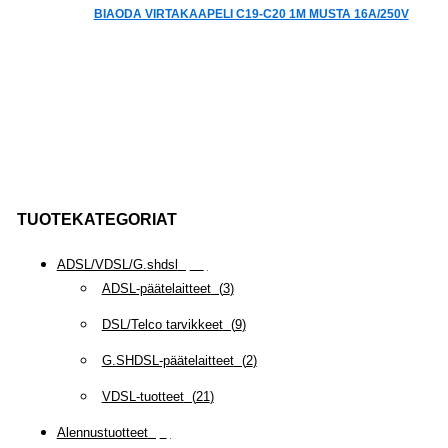
BIAODA VIRTAKAAPELI C19-C20 1M MUSTA 16A/250V
TUOTEKATEGORIAT
ADSL/VDSL/G.shdsl
(
35
)
ADSL-päätelaitteet
(
3
)
DSL/Telco tarvikkeet
(
9
)
G.SHDSL-päätelaitteet
(
2
)
VDSL-tuotteet
(
21
)
Alennustuotteet
(
5
)