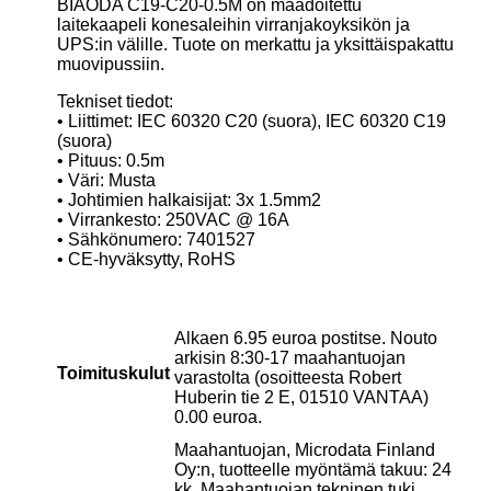
BIAODA C19-C20-0.5M on maadoitettu
laitekaapeli konesaleihin virranjakoyksikön ja
UPS:in välille. Tuote on merkattu ja yksittäispakattu
muovipussiin.
Tekniset tiedot:
• Liittimet: IEC 60320 C20 (suora), IEC 60320 C19
(suora)
• Pituus: 0.5m
• Väri: Musta
• Johtimien halkaisijat: 3x 1.5mm2
• Virrankesto: 250VAC @ 16A
• Sähkönumero: 7401527
• CE-hyväksytty, RoHS
Alkaen 6.95 euroa postitse. Nouto
arkisin 8:30-17 maahantuojan
Toimituskulut
varastolta (osoitteesta Robert
Huberin tie 2 E, 01510 VANTAA)
0.00 euroa.
Maahantuojan, Microdata Finland
Oy:n, tuotteelle myöntämä takuu: 24
kk. Maahantuojan tekninen tuki,