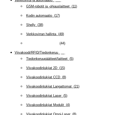
Verkkovirta ja automaatio
(
159
)
GSM-robotit ja -ohjauslaitteet
(
11
)
Kodin automaatio
(
17
)
Shelly
(
38
)
Verkkovirran hallinta
(
49
)
Verkkovirtatarvikkeet
(
44
)
Viivakoodi/RFID/Tiedonkeruu
(
66
)
Tiedonkeruupäätteet/laitteet
(
5
)
Viivakoodinlukijat 2D
(
15
)
Viivakoodinlukijat CCD
(
8
)
Viivakoodinlukijat Langattomat
(
21
)
Viivakoodinlukijat Laser
(
5
)
Viivakoodinlukijat Modulit
(
4
)
Viivakoodinlukijat Omni-Laser
(
8
)