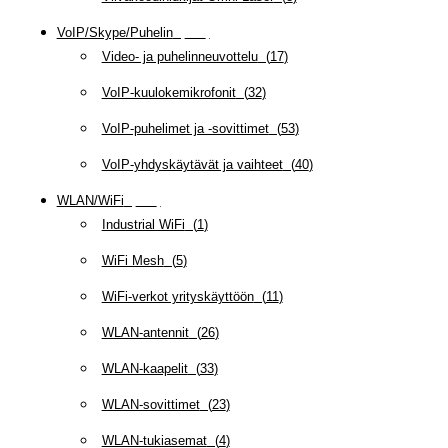
VoIP/Skype/Puhelin
(
142
)
Video- ja puhelinneuvottelu
(
17
)
VoIP-kuulokemikrofonit
(
32
)
VoIP-puhelimet ja -sovittimet
(
53
)
VoIP-yhdyskäytävät ja vaihteet
(
40
)
WLAN/WiFi
(
109
)
Industrial WiFi
(
1
)
WiFi Mesh
(
5
)
WiFi-verkot yrityskäyttöön
(
11
)
WLAN-antennit
(
26
)
WLAN-kaapelit
(
33
)
WLAN-sovittimet
(
23
)
WLAN-tukiasemat
(
4
)