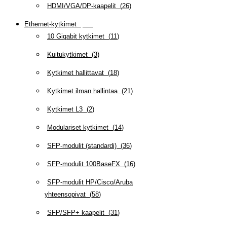
HDMI/VGA/DP-kaapelit
(
26
)
Ethernet-kytkimet
(
319
)
10 Gigabit kytkimet
(
11
)
Kuitukytkimet
(
3
)
Kytkimet hallittavat
(
18
)
Kytkimet ilman hallintaa
(
21
)
Kytkimet L3
(
2
)
Modulariset kytkimet
(
14
)
SFP-modulit (standardi)
(
36
)
SFP-modulit 100BaseFX
(
16
)
SFP-modulit HP/Cisco/Aruba
yhteensopivat
(
58
)
SFP/SFP+ kaapelit
(
31
)