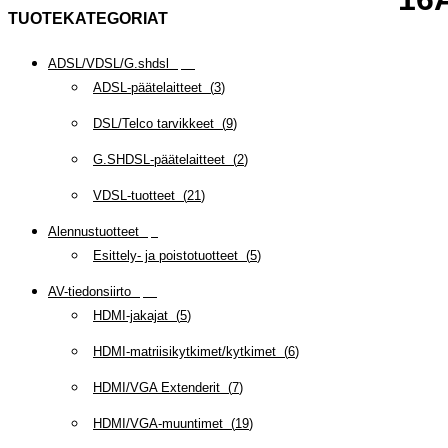
TUOTEKATEGORIAT
ADSL/VDSL/G.shdsl
(
35
)
ADSL-päätelaitteet
(
3
)
DSL/Telco tarvikkeet
(
9
)
G.SHDSL-päätelaitteet
(
2
)
VDSL-tuotteet
(
21
)
Alennustuotteet
(
5
)
Esittely- ja poistotuotteet
(
5
)
AV-tiedonsiirto
(
63
)
HDMI-jakajat
(
5
)
HDMI-matriisikytkimet/kytkimet
(
6
)
HDMI/VGA Extenderit
(
7
)
HDMI/VGA-muuntimet
(
19
)