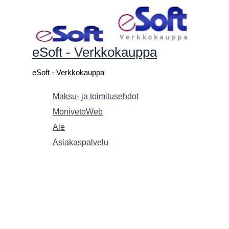
Siirry
sisältöön
eSoft - Verkkokauppa
eSoft - Verkkokauppa
Maksu- ja toimitusehdot
MonivetoWeb
Ale
Asiakaspalvelu