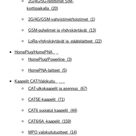
2G/4G/5G-reitittimet SIM-
korttipaikalla
(
20
)
2G/4G/GSM-vahvistimet/toistimet
(
1
)
GSM-puhelimet ja yhdyskäytävät
(
13
)
LoRa-yhdyskäytävät ja -päätelaitteet
(
22
)
HomePlug/HomePNA
(
8
)
HomePlug/Powerline
(
3
)
HomePNA-laitteet
(
5
)
Kaapelit CAT/Valokuitu
(
608
)
CAT-ulkokaapelit ja asennus
(
67
)
CAT5E-kaapelit
(
71
)
CAT6 suojatut kaapelit
(
44
)
CAT6/6A -kaapelit
(
159
)
MPO valokuitutuotteet
(
14
)