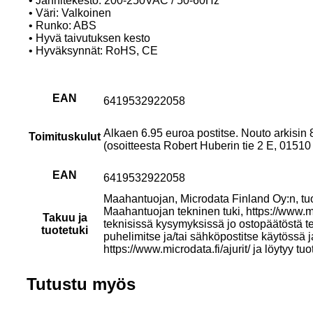
• Jännitekesto: 200-250VAC / 50-60Hz
• Väri: Valkoinen
• Runko: ABS
• Hyvä taivutuksen kesto
• Hyväksynnät: RoHS, CE
EAN
6419532922058
Alkaen 6.95 euroa postitse. Nouto arkisin
Toimituskulut
(osoitteesta Robert Huberin tie 2 E, 015
EAN
6419532922058
Maahantuojan, Microdata Finland Oy:n, tu
Maahantuojan tekninen tuki, https://www.mi
Takuu ja
teknisissä kysymyksissä jo ostopäätöstä t
tuotetuki
puhelimitse ja/tai sähköpostitse käytössä 
https://www.microdata.fi/ajurit/ ja löytyy tuo
Tutustu myös