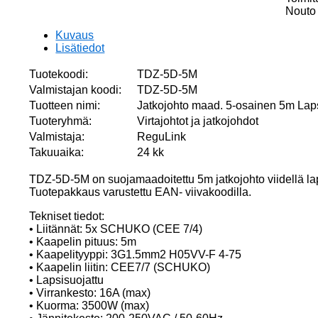
määrä
Nouto 
Kuvaus
Lisätiedot
Tuotekoodi:
TDZ-5D-5M
Valmistajan koodi:
TDZ-5D-5M
Tuotteen nimi:
Jatkojohto maad. 5-osainen 5m La
Tuoteryhmä:
Virtajohtot ja jatkojohdot
Valmistaja:
ReguLink
Takuuaika:
24 kk
TDZ-5D-5M on suojamaadoitettu 5m jatkojohto viidellä laps
Tuotepakkaus varustettu EAN- viivakoodilla.
Tekniset tiedot:
• Liitännät: 5x SCHUKO (CEE 7/4)
• Kaapelin pituus: 5m
• Kaapelityyppi: 3G1.5mm2 H05VV-F 4-75
• Kaapelin liitin: CEE7/7 (SCHUKO)
• Lapsisuojattu
• Virrankesto: 16A (max)
• Kuorma: 3500W (max)