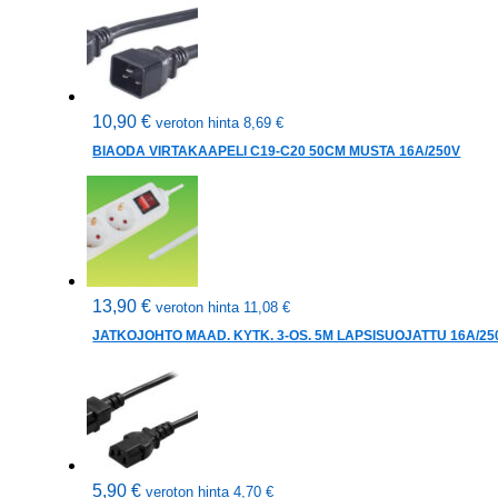
10,90
€
veroton hinta
8,69
€
BIAODA VIRTAKAAPELI C19-C20 50CM MUSTA 16A/250V
13,90
€
veroton hinta
11,08
€
JATKOJOHTO MAAD. KYTK. 3-OS. 5M LAPSISUOJATTU 16A/25
5,90
€
veroton hinta
4,70
€