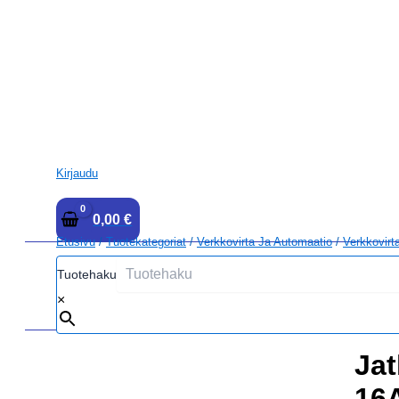
Kirjaudu
0,00
€
Etusivu
/
Tuotekategoriat
/
Verkkovirta Ja Automaatio
/
Verkkovirt
Tuotehaku
×
Jat
16