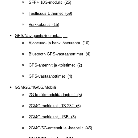
SFP+ 10G-modulit
(
25
)
Teollisuus Ethernet
(
69
)
Verkkokortit
(
15
)
GPS/Navigointi/Seuranta
(
20
)
Ajoneuvo- ja henkilöseuranta
(
10
)
Bluetooth GPS-vastaanottimet
(
4
)
GPS-antennit ja -toistimet
(
2
)
GPS-vastaanottimet
(
4
)
GSM/2G/4G/5G/Mobiili
(
115
)
2G-kortit/modulit/adapterit
(
5
)
2G/4G-mokkulat, RS-232
(
6
)
2G/4G-mokkulat, USB
(
3
)
2G/4G/5G-antennit ja -kaapelit
(
45
)