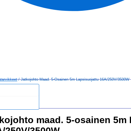
atarvikkeet
/ Jatkojohto Maad. 5-Osainen 5m Lapsisuojattu 16A/250V/3500W
kojohto maad. 5-osainen 5m 
A/250V/3500W