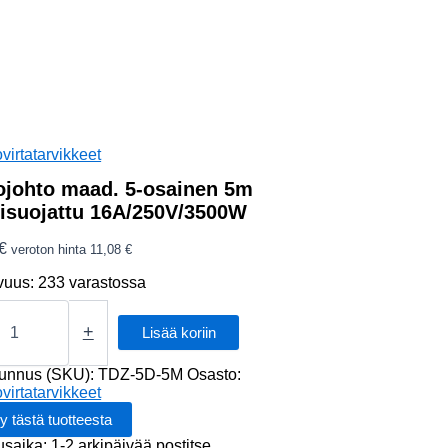
virtatarvikkeet
ojohto maad. 5-osainen 5m
isuojattu 16A/250V/3500W
€
veroton hinta
11,08
€
vuus:
233 varastossa
hto
+
Lisää koriin
n
tunnus (SKU):
TDZ-5D-5M
Osasto:
virtatarvikkeet
ojattu
50V/3500W
usaika: 1-2 arkipäivää postitse.