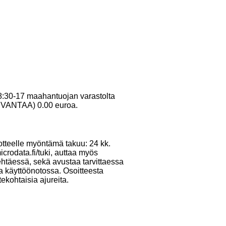
 8:30-17 maahantuojan varastolta
10 VANTAA) 0.00 euroa.
otteelle myöntämä takuu: 24 kk.
crodata.fi/tuki, auttaa myös
ehtäessä, sekä avustaa tarvittaessa
ja käyttöönotossa. Osoitteesta
tekohtaisia ajureita.