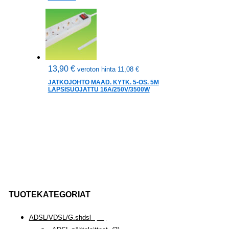
13,90
€
veroton hinta
11,08
€
JATKOJOHTO MAAD. KYTK. 5-OS. 5M
LAPSISUOJATTU 16A/250V/3500W
TUOTEKATEGORIAT
ADSL/VDSL/G.shdsl
(
35
)