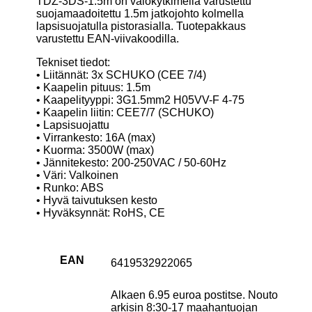
TDZ-3DS-1.5m on valokytkimellä varustettu
suojamaadoitettu 1.5m jatkojohto kolmella
lapsisuojatulla pistorasialla. Tuotepakkaus
varustettu EAN-viivakoodilla.
Tekniset tiedot:
• Liitännät: 3x SCHUKO (CEE 7/4)
• Kaapelin pituus: 1.5m
• Kaapelityyppi: 3G1.5mm2 H05VV-F 4-75
• Kaapelin liitin: CEE7/7 (SCHUKO)
• Lapsisuojattu
• Virrankesto: 16A (max)
• Kuorma: 3500W (max)
• Jännitekesto: 200-250VAC / 50-60Hz
• Väri: Valkoinen
• Runko: ABS
• Hyvä taivutuksen kesto
• Hyväksynnät: RoHS, CE
EAN
6419532922065
Alkaen 6.95 euroa postitse. Nouto
arkisin 8:30-17 maahantuojan