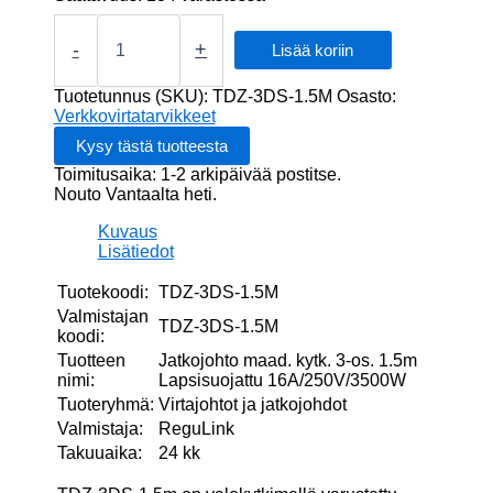
Jatkojohto
maad.
-
+
Lisää koriin
kytk.
3-
Tuotetunnus (SKU):
TDZ-3DS-1.5M
Osasto:
os.
Verkkovirtatarvikkeet
1.5m
Lapsisuojattu
Toimitusaika: 1-2 arkipäivää postitse.
16A/250V/3500W
Nouto Vantaalta heti.
määrä
Kuvaus
Lisätiedot
Tuotekoodi:
TDZ-3DS-1.5M
Valmistajan
TDZ-3DS-1.5M
koodi:
Tuotteen
Jatkojohto maad. kytk. 3-os. 1.5m
nimi:
Lapsisuojattu 16A/250V/3500W
Tuoteryhmä:
Virtajohtot ja jatkojohdot
Valmistaja:
ReguLink
Takuuaika:
24 kk