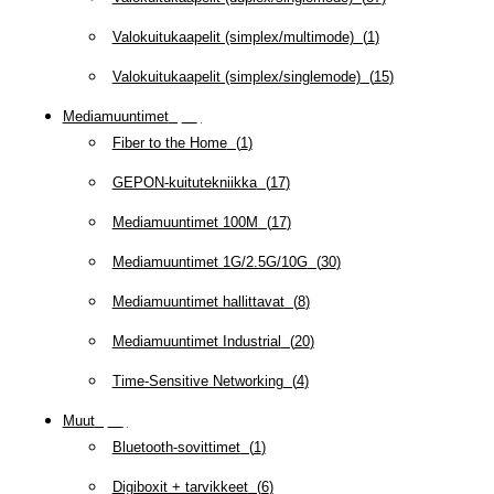
Valokuitukaapelit (simplex/multimode)
(
1
)
Valokuitukaapelit (simplex/singlemode)
(
15
)
Mediamuuntimet
(
97
)
Fiber to the Home
(
1
)
GEPON-kuitutekniikka
(
17
)
Mediamuuntimet 100M
(
17
)
Mediamuuntimet 1G/2.5G/10G
(
30
)
Mediamuuntimet hallittavat
(
8
)
Mediamuuntimet Industrial
(
20
)
Time-Sensitive Networking
(
4
)
Muut
(
79
)
Bluetooth-sovittimet
(
1
)
Digiboxit + tarvikkeet
(
6
)