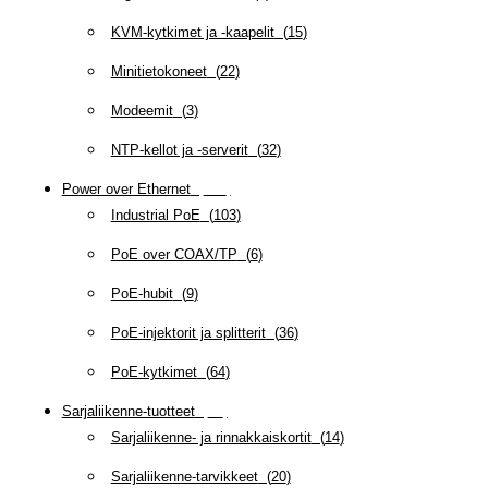
KVM-kytkimet ja -kaapelit
(
15
)
Minitietokoneet
(
22
)
Modeemit
(
3
)
NTP-kellot ja -serverit
(
32
)
Power over Ethernet
(
218
)
Industrial PoE
(
103
)
PoE over COAX/TP
(
6
)
PoE-hubit
(
9
)
PoE-injektorit ja splitterit
(
36
)
PoE-kytkimet
(
64
)
Sarjaliikenne-tuotteet
(
47
)
Sarjaliikenne- ja rinnakkaiskortit
(
14
)
Sarjaliikenne-tarvikkeet
(
20
)