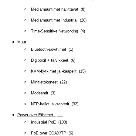
Mediamuuntimet hallittavat
(
8
)
Mediamuuntimet Industrial
(
20
)
Time-Sensitive Networking
(
4
)
Muut
(
79
)
Bluetooth-sovittimet
(
1
)
Digiboxit + tarvikkeet
(
6
)
KVM-kytkimet ja -kaapelit
(
15
)
Minitietokoneet
(
22
)
Modeemit
(
3
)
NTP-kellot ja -serverit
(
32
)
Power over Ethernet
(
218
)
Industrial PoE
(
103
)
PoE over COAX/TP
(
6
)