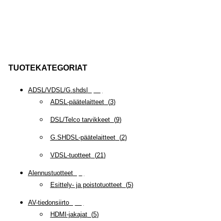
TUOTEKATEGORIAT
ADSL/VDSL/G.shdsl
(
35
)
ADSL-päätelaitteet
(
3
)
DSL/Telco tarvikkeet
(
9
)
G.SHDSL-päätelaitteet
(
2
)
VDSL-tuotteet
(
21
)
Alennustuotteet
(
5
)
Esittely- ja poistotuotteet
(
5
)
AV-tiedonsiirto
(
63
)
HDMI-jakajat
(
5
)