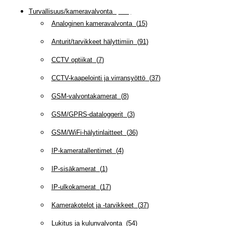
Turvallisuus/kameravalvonta
(
335
)
Analoginen kameravalvonta
(
15
)
Anturit/tarvikkeet hälyttimiin
(
91
)
CCTV optiikat
(
7
)
CCTV-kaapelointi ja virransyöttö
(
37
)
GSM-valvontakamerat
(
8
)
GSM/GPRS-dataloggerit
(
3
)
GSM/WiFi-hälytinlaitteet
(
36
)
IP-kameratallentimet
(
4
)
IP-sisäkamerat
(
1
)
IP-ulkokamerat
(
17
)
Kamerakotelot ja -tarvikkeet
(
37
)
Lukitus ja kulunvalvonta
(
54
)