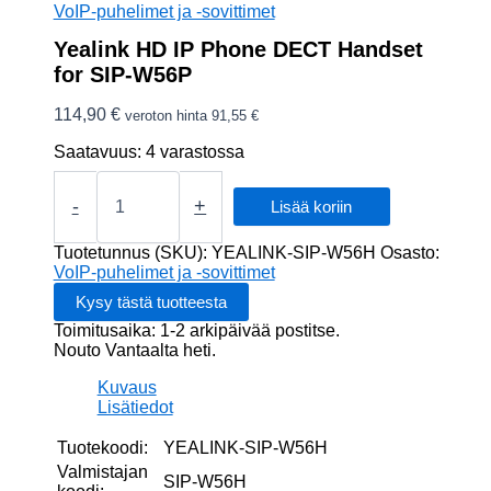
VoIP-puhelimet ja -sovittimet
Yealink HD IP Phone DECT Handset
for SIP-W56P
114,90
€
veroton hinta
91,55
€
Saatavuus:
4 varastossa
Yealink
HD
-
+
Lisää koriin
IP
Phone
Tuotetunnus (SKU):
YEALINK-SIP-W56H
Osasto:
DECT
VoIP-puhelimet ja -sovittimet
Handset
for
Toimitusaika: 1-2 arkipäivää postitse.
SIP-
Nouto Vantaalta heti.
W56P
määrä
Kuvaus
Lisätiedot
Tuotekoodi:
YEALINK-SIP-W56H
Valmistajan
SIP-W56H