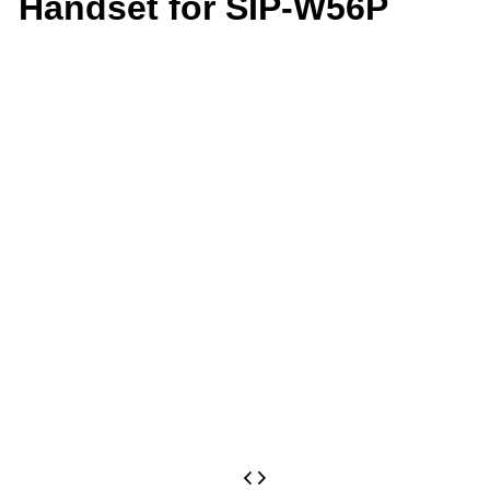
Handset for SIP-W56P