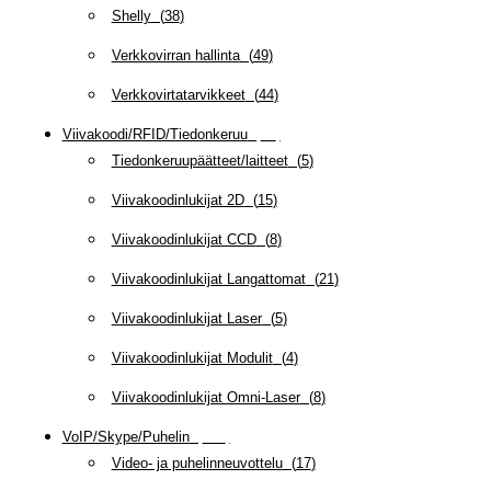
Shelly
(
38
)
Verkkovirran hallinta
(
49
)
Verkkovirtatarvikkeet
(
44
)
Viivakoodi/RFID/Tiedonkeruu
(
66
)
Tiedonkeruupäätteet/laitteet
(
5
)
Viivakoodinlukijat 2D
(
15
)
Viivakoodinlukijat CCD
(
8
)
Viivakoodinlukijat Langattomat
(
21
)
Viivakoodinlukijat Laser
(
5
)
Viivakoodinlukijat Modulit
(
4
)
Viivakoodinlukijat Omni-Laser
(
8
)
VoIP/Skype/Puhelin
(
142
)
Video- ja puhelinneuvottelu
(
17
)