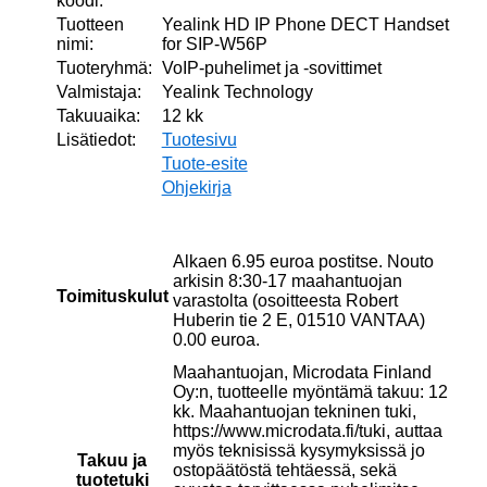
koodi:
Tuotteen
Yealink HD IP Phone DECT Handset
nimi:
for SIP-W56P
Tuoteryhmä:
VoIP-puhelimet ja -sovittimet
Valmistaja:
Yealink Technology
Takuuaika:
12 kk
Lisätiedot:
Tuotesivu
Tuote-esite
Ohjekirja
Alkaen 6.95 euroa postitse. Nouto
arkisin 8:30-17 maahantuojan
Toimituskulut
varastolta (osoitteesta Robert
Huberin tie 2 E, 01510 VANTAA)
0.00 euroa.
Maahantuojan, Microdata Finland
Oy:n, tuotteelle myöntämä takuu: 12
kk. Maahantuojan tekninen tuki,
https://www.microdata.fi/tuki, auttaa
myös teknisissä kysymyksissä jo
Takuu ja
ostopäätöstä tehtäessä, sekä
tuotetuki