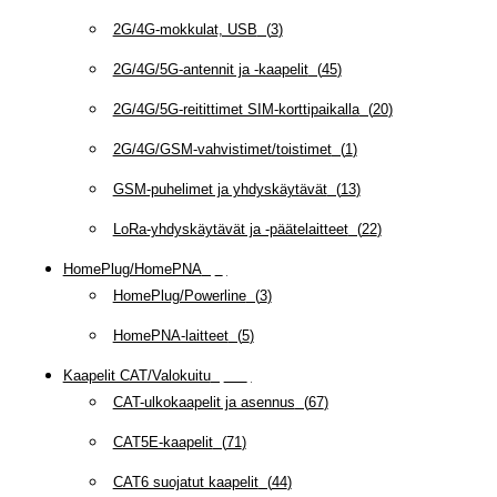
2G/4G-mokkulat, USB
(
3
)
2G/4G/5G-antennit ja -kaapelit
(
45
)
2G/4G/5G-reitittimet SIM-korttipaikalla
(
20
)
2G/4G/GSM-vahvistimet/toistimet
(
1
)
GSM-puhelimet ja yhdyskäytävät
(
13
)
LoRa-yhdyskäytävät ja -päätelaitteet
(
22
)
HomePlug/HomePNA
(
8
)
HomePlug/Powerline
(
3
)
HomePNA-laitteet
(
5
)
Kaapelit CAT/Valokuitu
(
607
)
CAT-ulkokaapelit ja asennus
(
67
)
CAT5E-kaapelit
(
71
)
CAT6 suojatut kaapelit
(
44
)