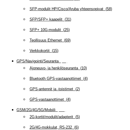
SFP-modulit HP/Cisco/Aruba yhteensopivat
(
58
)
SFP/SFP+ kaapelit
(
31
)
SFP+ 10G-modulit
(
25
)
Teollisuus Ethernet
(
69
)
Verkkokortit
(
15
)
GPS/Navigointi/Seuranta
(
20
)
Ajoneuvo- ja henkilöseuranta
(
10
)
Bluetooth GPS-vastaanottimet
(
4
)
GPS-antennit ja -toistimet
(
2
)
GPS-vastaanottimet
(
4
)
GSM/2G/4G/5G/Mobiili
(
115
)
2G-kortit/modulit/adapterit
(
5
)
2G/4G-mokkulat, RS-232
(
6
)