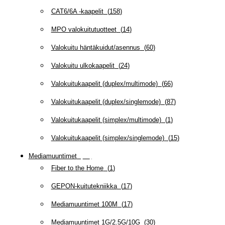
CAT6/6A -kaapelit
(
158
)
MPO valokuitutuotteet
(
14
)
Valokuitu häntäkuidut/asennus
(
60
)
Valokuitu ulkokaapelit
(
24
)
Valokuitukaapelit (duplex/multimode)
(
66
)
Valokuitukaapelit (duplex/singlemode)
(
87
)
Valokuitukaapelit (simplex/multimode)
(
1
)
Valokuitukaapelit (simplex/singlemode)
(
15
)
Mediamuuntimet
(
97
)
Fiber to the Home
(
1
)
GEPON-kuitutekniikka
(
17
)
Mediamuuntimet 100M
(
17
)
Mediamuuntimet 1G/2.5G/10G
(
30
)