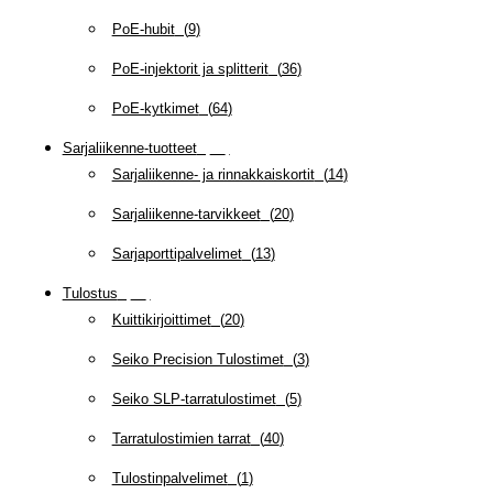
PoE-hubit
(
9
)
PoE-injektorit ja splitterit
(
36
)
PoE-kytkimet
(
64
)
Sarjaliikenne-tuotteet
(
47
)
Sarjaliikenne- ja rinnakkaiskortit
(
14
)
Sarjaliikenne-tarvikkeet
(
20
)
Sarjaporttipalvelimet
(
13
)
Tulostus
(
69
)
Kuittikirjoittimet
(
20
)
Seiko Precision Tulostimet
(
3
)
Seiko SLP-tarratulostimet
(
5
)
Tarratulostimien tarrat
(
40
)
Tulostinpalvelimet
(
1
)