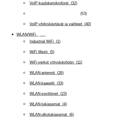
VoIP-kuulokemikrofonit
(
32
)
VoIP-puhelimet ja -sovittimet
(
53
)
VoIP-yhdyskäytävät ja vaihteet
(
40
)
WLAN/WiFi
(
109
)
Industrial WiFi
(
1
)
WiFi Mesh
(
5
)
WiFi-verkot yrityskäyttöön
(
11
)
WLAN-antennit
(
26
)
WLAN-kaapelit
(
33
)
WLAN-sovittimet
(
23
)
WLAN-tukiasemat
(
4
)
WLAN-ulkotukiasemat
(
6
)