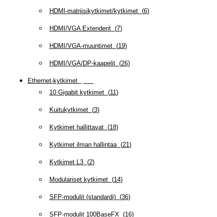
HDMI-matriisikytkimet/kytkimet
(
6
)
HDMI/VGA Extenderit
(
7
)
HDMI/VGA-muuntimet
(
19
)
HDMI/VGA/DP-kaapelit
(
26
)
Ethernet-kytkimet
(
319
)
10 Gigabit kytkimet
(
11
)
Kuitukytkimet
(
3
)
Kytkimet hallittavat
(
18
)
Kytkimet ilman hallintaa
(
21
)
Kytkimet L3
(
2
)
Modulariset kytkimet
(
14
)
SFP-modulit (standardi)
(
36
)
SFP-modulit 100BaseFX
(
16
)