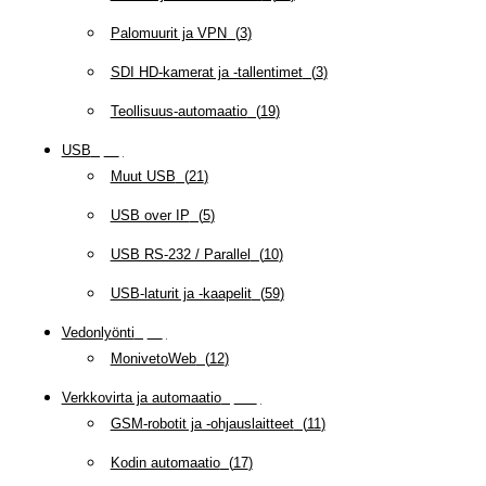
Palomuurit ja VPN
(
3
)
SDI HD-kamerat ja -tallentimet
(
3
)
Teollisuus-automaatio
(
19
)
USB
(
95
)
Muut USB
(
21
)
USB over IP
(
5
)
USB RS-232 / Parallel
(
10
)
USB-laturit ja -kaapelit
(
59
)
Vedonlyönti
(
12
)
MonivetoWeb
(
12
)
Verkkovirta ja automaatio
(
159
)
GSM-robotit ja -ohjauslaitteet
(
11
)
Kodin automaatio
(
17
)