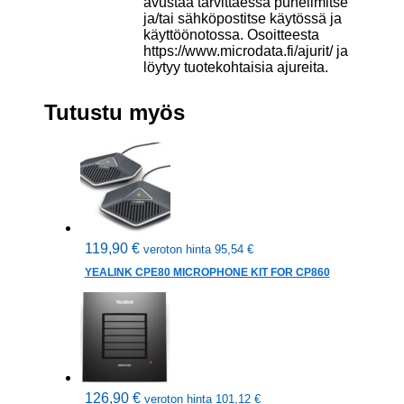
avustaa tarvittaessa puhelimitse
ja/tai sähköpostitse käytössä ja
käyttöönotossa. Osoitteesta
https://www.microdata.fi/ajurit/ ja
löytyy tuotekohtaisia ajureita.
Tutustu myös
119,90
€
veroton hinta
95,54
€
YEALINK CPE80 MICROPHONE KIT FOR CP860
126,90
€
veroton hinta
101,12
€