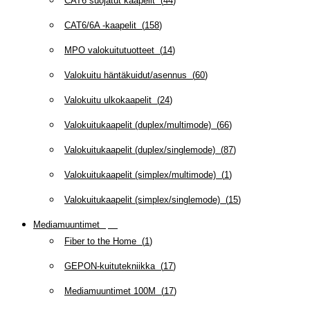
CAT6 suojatut kaapelit
(
44
)
CAT6/6A -kaapelit
(
158
)
MPO valokuitutuotteet
(
14
)
Valokuitu häntäkuidut/asennus
(
60
)
Valokuitu ulkokaapelit
(
24
)
Valokuitukaapelit (duplex/multimode)
(
66
)
Valokuitukaapelit (duplex/singlemode)
(
87
)
Valokuitukaapelit (simplex/multimode)
(
1
)
Valokuitukaapelit (simplex/singlemode)
(
15
)
Mediamuuntimet
(
97
)
Fiber to the Home
(
1
)
GEPON-kuitutekniikka
(
17
)
Mediamuuntimet 100M
(
17
)