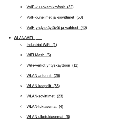
VoIP-kuulokemikrofonit
(
32
)
VoIP-puhelimet ja -sovittimet
(
53
)
VoIP-yhdyskäytävät ja vaihteet
(
40
)
WLAN/WiFi
(
109
)
Industrial WiFi
(
1
)
WiFi Mesh
(
5
)
WiFi-verkot yrityskäyttöön
(
11
)
WLAN-antennit
(
26
)
WLAN-kaapelit
(
33
)
WLAN-sovittimet
(
23
)
WLAN-tukiasemat
(
4
)
WLAN-ulkotukiasemat
(
6
)