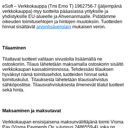
eSoft – Verkkokauppa (Tmi Erno T) 1962756-7 (jäljempänä
verkkokauppa) myy tuotteita pääasiassa yrityksille ja
yhdistyksille EU-alueelle ja Ahvenanmaalle. Pidätämme
oikeuden toimitusehtojen ja hintojen muutoksiin. Tuotteiden
hinnat sisältävät
arvonlisäverolain
mukaisen veron.
Tilaaminen
Tilattavat tuotteet valitaan sivustolta lisäämällä ne
ostoskoriin. Tilaus lähetetään maksamalla ostoskorin sisältö
verkkokaupan kassatoiminnossa. Tehdessäsi tilauksen
hyväksyt nämä toimitusehdot, tuotteiden hinnat sekä
toimituskulut. Tilauksesta lähetetään tilausvahvistus
sähköpostitse. Tilausvahvistuksesta ilmenevät tilatut tuotteet
sekä hinta.
Maksaminen ja maksutavat
Verkkokaupan ensisijaisena maksunvälittäjänä toimii Visma
Pay (Visma Payments Oy, y-tunnus 2486559-4), joka on