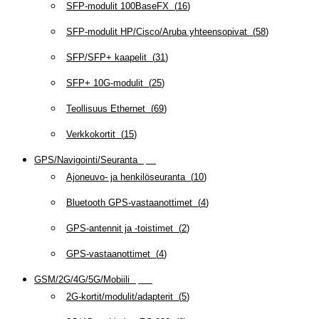
SFP-modulit 100BaseFX
(
16
)
SFP-modulit HP/Cisco/Aruba yhteensopivat
(
58
)
SFP/SFP+ kaapelit
(
31
)
SFP+ 10G-modulit
(
25
)
Teollisuus Ethernet
(
69
)
Verkkokortit
(
15
)
GPS/Navigointi/Seuranta
(
20
)
Ajoneuvo- ja henkilöseuranta
(
10
)
Bluetooth GPS-vastaanottimet
(
4
)
GPS-antennit ja -toistimet
(
2
)
GPS-vastaanottimet
(
4
)
GSM/2G/4G/5G/Mobiili
(
115
)
2G-kortit/modulit/adapterit
(
5
)