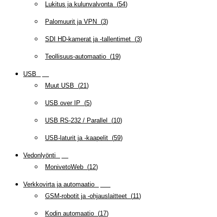
Lukitus ja kulunvalvonta
(
54
)
Palomuurit ja VPN
(
3
)
SDI HD-kamerat ja -tallentimet
(
3
)
Teollisuus-automaatio
(
19
)
USB
(
95
)
Muut USB
(
21
)
USB over IP
(
5
)
USB RS-232 / Parallel
(
10
)
USB-laturit ja -kaapelit
(
59
)
Vedonlyönti
(
12
)
MonivetoWeb
(
12
)
Verkkovirta ja automaatio
(
159
)
GSM-robotit ja -ohjauslaitteet
(
11
)
Kodin automaatio
(
17
)