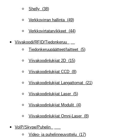
Shelly
(
38
)
Verkkovirran hallinta
(
49
)
Verkkovirtatarvikkeet
(
44
)
Viivakoodi/RFID/Tiedonkeruu
(
66
)
Tiedonkeruupäätteet/laitteet
(
5
)
Viivakoodinlukijat 2D
(
15
)
Viivakoodinlukijat CCD
(
8
)
Viivakoodinlukijat Langattomat
(
21
)
Viivakoodinlukijat Laser
(
5
)
Viivakoodinlukijat Modulit
(
4
)
Viivakoodinlukijat Omni-Laser
(
8
)
VoIP/Skype/Puhelin
(
142
)
Video- ja puhelinneuvottelu
(
17
)