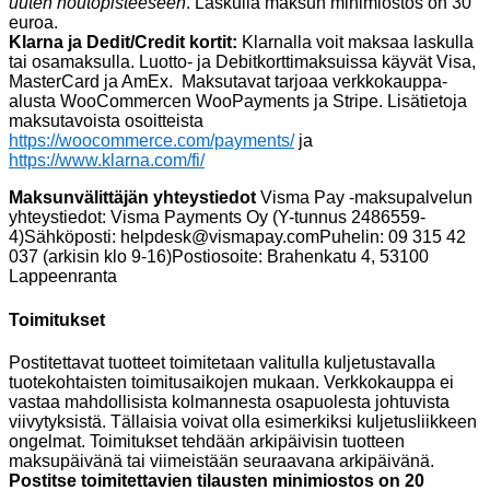
uuten noutopisteeseen
. Laskulla maksun minimiostos on 30
euroa.
Klarna ja Dedit/Credit kortit:
Klarnalla voit maksaa laskulla
tai osamaksulla. Luotto- ja Debitkorttimaksuissa käyvät Visa,
MasterCard ja AmEx. Maksutavat tarjoaa verkkokauppa-
alusta WooCommercen WooPayments ja Stripe. Lisätietoja
maksutavoista osoitteista
https://woocommerce.com/payments/
ja
https://www.klarna.com/fi/
Maksunvälittäjän yhteystiedot
Visma Pay -maksupalvelun
yhteystiedot: Visma Payments Oy (Y-tunnus 2486559-
4)Sähköposti: helpdesk@vismapay.comPuhelin: 09 315 42
037 (arkisin klo 9-16)Postiosoite: Brahenkatu 4, 53100
Lappeenranta
Toimitukset
Postitettavat tuotteet toimitetaan valitulla kuljetustavalla
tuotekohtaisten toimitusaikojen mukaan. Verkkokauppa ei
vastaa mahdollisista kolmannesta osapuolesta johtuvista
viivytyksistä. Tällaisia voivat olla esimerkiksi kuljetusliikkeen
ongelmat. Toimitukset tehdään arkipäivisin tuotteen
maksupäivänä tai viimeistään seuraavana arkipäivänä.
Postitse toimitettavien tilausten minimiostos on 20