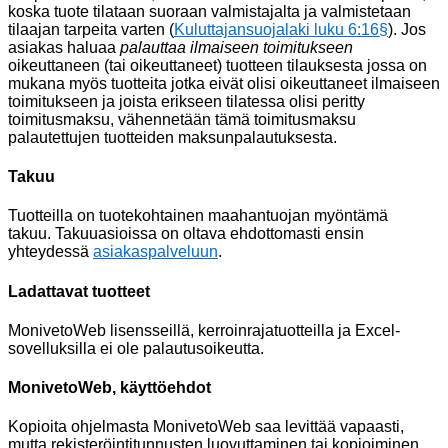
koska tuote tilataan suoraan valmistajalta ja valmistetaan
tilaajan tarpeita varten (
Kuluttajansuojalaki luku 6:16§
). Jos
asiakas haluaa
palauttaa ilmaiseen toimitukseen
oikeuttaneen (tai oikeuttaneet) tuotteen tilauksesta jossa on
mukana myös tuotteita jotka eivät olisi oikeuttaneet ilmaiseen
toimitukseen ja joista erikseen tilatessa olisi peritty
toimitusmaksu, vähennetään tämä toimitusmaksu
palautettujen tuotteiden maksunpalautuksesta.
Takuu
Tuotteilla on tuotekohtainen maahantuojan myöntämä
takuu. Takuuasioissa on oltava ehdottomasti ensin
yhteydessä
asiakaspalveluun
.
Ladattavat tuotteet
MonivetoWeb lisensseillä, kerroinrajatuotteilla ja Excel-
sovelluksilla ei ole palautusoikeutta.
MonivetoWeb, käyttöehdot
Kopioita ohjelmasta MonivetoWeb saa levittää vapaasti,
mutta rekisteröintitunnusten luovuttaminen tai kopioiminen