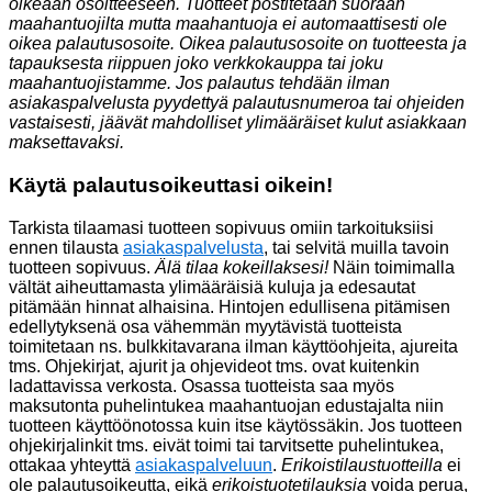
oikeaan osoitteeseen. Tuotteet postitetaan suoraan
maahantuojilta mutta maahantuoja ei automaattisesti ole
oikea palautusosoite. Oikea palautusosoite on tuotteesta ja
tapauksesta riippuen joko verkkokauppa tai joku
maahantuojistamme. Jos palautus tehdään ilman
asiakaspalvelusta pyydettyä palautusnumeroa tai ohjeiden
vastaisesti, jäävät mahdolliset ylimääräiset kulut asiakkaan
maksettavaksi.
Käytä palautusoikeuttasi oikein!
Tarkista tilaamasi tuotteen sopivuus omiin tarkoituksiisi
ennen tilausta
asiakaspalvelusta
, tai selvitä muilla tavoin
tuotteen sopivuus.
Älä tilaa kokeillaksesi!
Näin toimimalla
vältät aiheuttamasta ylimääräisiä kuluja ja edesautat
pitämään hinnat alhaisina. Hintojen edullisena pitämisen
edellytyksenä osa vähemmän myytävistä tuotteista
toimitetaan ns. bulkkitavarana ilman käyttöohjeita, ajureita
tms. Ohjekirjat, ajurit ja ohjevideot tms. ovat kuitenkin
ladattavissa verkosta. Osassa tuotteista saa myös
maksutonta puhelintukea maahantuojan edustajalta niin
tuotteen käyttöönotossa kuin itse käytössäkin. Jos tuotteen
ohjekirjalinkit tms. eivät toimi tai tarvitsette puhelintukea,
ottakaa yhteyttä
asiakaspalveluun
.
Erikoistilaustuotteilla
ei
ole palautusoikeutta, eikä
erikoistuotetilauksia
voida perua,