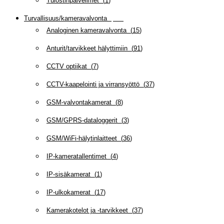
Tulostinpalvelimet
(
1
)
Turvallisuus/kameravalvonta
(
335
)
Analoginen kameravalvonta
(
15
)
Anturit/tarvikkeet hälyttimiin
(
91
)
CCTV optiikat
(
7
)
CCTV-kaapelointi ja virransyöttö
(
37
)
GSM-valvontakamerat
(
8
)
GSM/GPRS-dataloggerit
(
3
)
GSM/WiFi-hälytinlaitteet
(
36
)
IP-kameratallentimet
(
4
)
IP-sisäkamerat
(
1
)
IP-ulkokamerat
(
17
)
Kamerakotelot ja -tarvikkeet
(
37
)