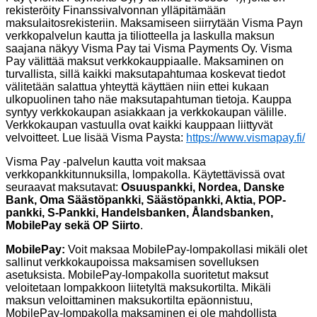
rekisteröity Finanssivalvonnan ylläpitämään
maksulaitosrekisteriin. Maksamiseen siirrytään Visma Payn
verkkopalvelun kautta ja tiliotteella ja laskulla maksun
saajana näkyy Visma Pay tai Visma Payments Oy. Visma
Pay välittää maksut verkkokauppiaalle. Maksaminen on
turvallista, sillä kaikki maksutapahtumaa koskevat tiedot
välitetään salattua yhteyttä käyttäen niin ettei kukaan
ulkopuolinen taho näe maksutapahtuman tietoja. Kauppa
syntyy verkkokaupan asiakkaan ja verkkokaupan välille.
Verkkokaupan vastuulla ovat kaikki kauppaan liittyvät
velvoitteet. Lue lisää Visma Paysta:
https://www.vismapay.fi/
Visma Pay -palvelun kautta voit maksaa
verkkopankkitunnuksilla, lompakolla. Käytettävissä ovat
seuraavat maksutavat:
Osuuspankki, Nordea, Danske
Bank, Oma Säästöpankki, Säästöpankki, Aktia, POP-
pankki, S-Pankki, Handelsbanken, Ålandsbanken,
MobilePay sekä OP Siirto
.
MobilePay:
Voit maksaa MobilePay-lompakollasi mikäli olet
sallinut verkkokaupoissa maksamisen sovelluksen
asetuksista. MobilePay-lompakolla suoritetut maksut
veloitetaan lompakkoon liitetyltä maksukortilta. Mikäli
maksun veloittaminen maksukortilta epäonnistuu,
MobilePay-lompakolla maksaminen ei ole mahdollista