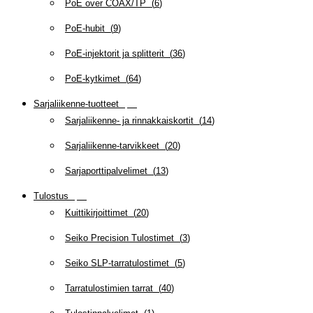
PoE over COAX/TP
(
6
)
PoE-hubit
(
9
)
PoE-injektorit ja splitterit
(
36
)
PoE-kytkimet
(
64
)
Sarjaliikenne-tuotteet
(
47
)
Sarjaliikenne- ja rinnakkaiskortit
(
14
)
Sarjaliikenne-tarvikkeet
(
20
)
Sarjaporttipalvelimet
(
13
)
Tulostus
(
69
)
Kuittikirjoittimet
(
20
)
Seiko Precision Tulostimet
(
3
)
Seiko SLP-tarratulostimet
(
5
)
Tarratulostimien tarrat
(
40
)