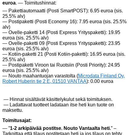
euroa
. — Toimitushinnat:
— Pakettiautomaatti (Posti SmartPOST): 6.95 euroa (sis.
25.5% alv)
— Postipaketti (Posti Economy 16): 7.95 euroa (sis. 25.5%
alv)
— Ovelle-paketti 14 (Posti Express Yrityspaketti): 19.95
euroa (sis. 25.5% alv)
— Ovelle-paketti 09 (Posti Express Yrityspaketti): 23.95
euroa (sis. 25.5% alv)
— Kotiin-paketti 21 (Posti Kotiin-paketti): 16.95 euroa (sis.
25.5% alv)
— Postipaketti Viroon tai Ruotsiin (Posti Priority): 24.95
euroa (sis. 25.5% alv)
— Nouto maahantuojan varastolta (
Microdata Finland Oy,
Robert Huberin tie 2 E, 01510 VANTAA
): 0.00 euroa
— Hinnat sisältävät käsittelykulut sekä toimituksen.
— Ladattavat tuotteet ladataan itse heti kun tuote on
maksettu.
Toimitusajat:
— ”
1-2 arkipäivää postitse. Nouto Vantaalta heti.
” –
Tarkoittaa että tilaus postitetaan heti ja jos tilaus on tehty