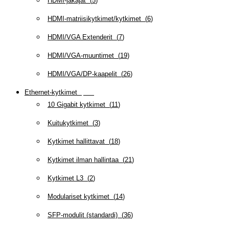
HDMI-jakajat
(
5
)
HDMI-matriisikytkimet/kytkimet
(
6
)
HDMI/VGA Extenderit
(
7
)
HDMI/VGA-muuntimet
(
19
)
HDMI/VGA/DP-kaapelit
(
26
)
Ethernet-kytkimet
(
319
)
10 Gigabit kytkimet
(
11
)
Kuitukytkimet
(
3
)
Kytkimet hallittavat
(
18
)
Kytkimet ilman hallintaa
(
21
)
Kytkimet L3
(
2
)
Modulariset kytkimet
(
14
)
SFP-modulit (standardi)
(
36
)