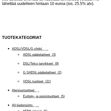
lähettää uudelleen hintaan 10 euroa (sis. 25.5% alv).
TUOTEKATEGORIAT
ADSL/VDSL/G.shdsl
(
35
)
ADSL-päätelaitteet
(
3
)
DSL/Telco tarvikkeet
(
9
)
G.SHDSL-päätelaitteet
(
2
)
VDSL-tuotteet
(
21
)
Alennustuotteet
(
5
)
Esittely- ja poistotuotteet
(
5
)
AV-tiedonsiirto
(
63
)