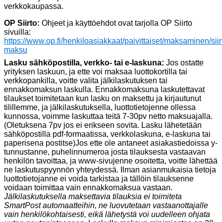
verkkokaupassa.
OP Siirto:
Ohjeet ja käyttöehdot ovat tarjolla OP Siirto
sivuilla:
https://www.op.fi/henkiloasiakkaat/paivittaiset/maksaminen/siir
maksu
Lasku sähköpostilla, verkko- tai e-laskuna:
Jos ostatte
yrityksen laskuun, ja ette voi maksaa luottokortilla tai
verkkopankilla, voitte valita jälkilaskutuksen tai
ennakkomaksun laskulla. Ennakkomaksuna laskutettavat
tilaukset toimitetaan kun lasku on maksettu ja kirjautunut
tilillemme, ja jälkilaskutuksella, luottotietojenne ollessa
kunnossa, voimme laskuttaa teitä 7-30pv netto maksuajalla.
(Oletuksena 7pv jos ei erikseen sovita. Lasku lähetetään
sähköpostilla pdf-formaatissa, verkkolaskuna, e-laskuna tai
paperisena postitse)Jos ette ole antaneet asiakastiedoissa y-
tunnustanne, puhelinnumeroa josta tilauksesta vastaavan
henkilön tavoittaa, ja www-sivujenne osoitetta, voitte lähettää
ne laskutuspyynnön yhteydessä. Ilman asianmukaisia tietoja
luottotietojanne ei voida tarkistaa ja tällöin tilauksenne
voidaan toimittaa vain ennakkomaksua vastaan.
Jälkilaskutuksella maksettavia tilauksia ei toimiteta
SmartPost automaatteihin, ne luovutetaan vastaanottajalle
vain henkilökohtaisesti, eikä lähetystä voi uudelleen ohjata