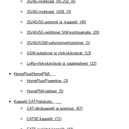
2G/4G-mokkulat, RS-232
(
6
)
2G/4G-mokkulat, USB
(
3
)
2G/4G/5G-antennit ja -kaapelit
(
45
)
2G/4G/5G-reitittimet SIM-korttipaikalla
(
20
)
2G/4G/GSM-vahvistimet/toistimet
(
1
)
GSM-puhelimet ja yhdyskäytävät
(
13
)
LoRa-yhdyskäytävät ja -päätelaitteet
(
22
)
HomePlug/HomePNA
(
8
)
HomePlug/Powerline
(
3
)
HomePNA-laitteet
(
5
)
Kaapelit CAT/Valokuitu
(
607
)
CAT-ulkokaapelit ja asennus
(
67
)
CAT5E-kaapelit
(
71
)