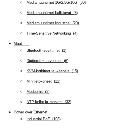
Mediamuuntimet 1G/2.5G/10G
(
30
)
Mediamuuntimet hallittavat
(
8
)
Mediamuuntimet Industrial
(
20
)
Time-Sensitive Networking
(
4
)
Muut
(
79
)
Bluetooth-sovittimet
(
1
)
Digiboxit + tarvikkeet
(
6
)
KVM-kytkimet ja -kaapelit
(
15
)
Minitietokoneet
(
22
)
Modeemit
(
3
)
NTP-kellot ja -serverit
(
32
)
Power over Ethernet
(
218
)
Industrial PoE
(
103
)