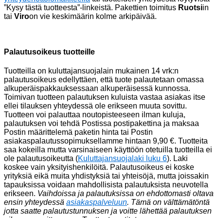
”Kysy tästä tuotteesta”-linkeistä. Pakettien toimitus
Ruotsi
in
tai
Viro
on vie keskimäärin kolme arkipäivää.
Palautusoikeus tuotteille
Tuotteilla on kuluttajansuojalain mukainen 14 vrk:n
palautusoikeus edellyttäen, että tuote palautetaan omassa
alkuperäispakkauksessaan alkuperäisessä kunnossa.
Toimivan tuotteen palautuksen kuluista vastaa asiakas itse
ellei tilauksen yhteydessä ole erikseen muuta sovittu.
Tuotteen voi palauttaa noutopisteeseen ilman kuluja,
palautuksen voi tehdä Postissa postipakettina ja maksaa
Postin määrittelemä paketin hinta tai Postin
asiakaspalautussopimuksellamme hintaan 9,90 €. Tuotteita
saa kokeilla mutta varsinaiseen käyttöön otetuilla tuotteilla ei
ole palautusoikeutta (
Kuluttajansuojalaki luku 6
). Laki
koskee vain yksityishenkilöitä. Palautusoikeus ei koske
yrityksiä eikä muita yhdistyksiä tai yhteisöjä, mutta joissakin
tapauksissa voidaan mahdollisista palautuksista neuvotella
erikseen.
Vaihdoissa ja palautuksissa on ehdottomasti oltava
ensin yhteydessä
asiakaspalveluun
. Tämä on välttämätöntä
jotta saatte palautustunnuksen ja voitte lähettää palautuksen