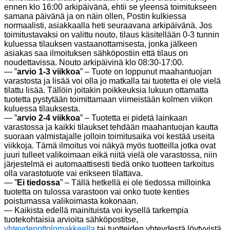
ennen klo 16:00 arkipäivänä, ehtii se yleensä toimitukseen
samana päivänä ja on näin ollen, Postin kulkiessa
normaalisti, asiakkaalla heti seuraavana arkipäivänä. Jos
toimitustavaksi on valittu nouto, tilaus käsitellään 0-3 tunnin
kuluessa tilauksen vastaanottamisesta, jonka jälkeen
asiakas saa ilmoituksen sähköpostiin että tilaus on
noudettavissa. Nouto arkipäivinä klo 08:30-17:00.
— ”
arvio 1-3 viikkoa
” – Tuote on loppunut maahantuojan
varastosta ja lisää voi olla jo matkalla tai tuotetta ei ole vielä
tilattu lisää. Tällöin joitakin poikkeuksia lukuun ottamatta
tuotetta pystytään toimittamaan viimeistään kolmen viikon
kuluessa tilauksesta.
— ”
arvio 2-4 viikkoa
” – Tuotetta ei pidetä lainkaan
varastossa ja kaikki tilaukset tehdään maahantuojan kautta
suoraan valmistajalle jolloin toimitusaika voi kestää useita
viikkoja. Tämä ilmoitus voi näkyä myös tuotteilla jotka ovat
juuri tulleet valikoimaan eikä niitä vielä ole varastossa, niin
järjestelmä ei automaattisesti tiedä onko tuotteen tarkoitus
olla varastotuote vai erikseen tilattava.
— ”
Ei tiedossa
” – Tällä hetkellä ei ole tiedossa milloinka
tuotetta on tulossa varastoon vai onko tuote kenties
poistumassa valikoimasta kokonaan.
— Kaikista edellä mainituista voi kysellä tarkempia
tuotekohtaisia arvioita sähköpostitse,
yhteydenottolomakkeella
tai tuotteiden yhteydestä löytyvistä