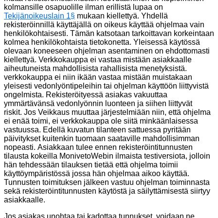
kolmansille osapuolille ilman erillistä lupaa on
Tekijänoikeuslain 1§
mukaan kiellettyä. Yhdellä
rekisteröinnillä käyttäjällä on oikeus käyttää ohjelmaa vain
henkilökohtaisesti. Tämän katsotaan tarkoittavan korkeintaan
kolmea henkilökohtaista tietokonetta. Yleisessä käytössä
olevaan koneeseen ohjelman asentaminen on ehdottomasti
kiellettyä. Verkkokauppa ei vastaa mistään asiakkaalle
aiheutuneista mahdollisista rahallisista menetyksistä.
verkkokauppa ei niin ikään vastaa mistään muistakaan
yleisesti vedonlyöntipeleihin tai ohjelman käyttöön liittyvistä
ongelmista. Rekisteröityessä asiakas vakuuttaa
ymmärtävänsä vedonlyönnin luonteen ja siihen liittyvät
riskit. Jos Veikkaus muuttaa järjestelmiään niin, että ohjelma
ei enää toimi, ei verkkokauppa ole siitä minkäänlaisessa
vastuussa. Edellä kuvatun tilanteen sattuessa pyritään
päivitykset kuitenkin tuomaan saataville mahdollisimman
nopeasti. Asiakkaan tulee ennen rekisteröintitunnusten
tilausta kokeilla MonivetoWebin ilmaista testiversiota, jolloin
hän tehdessään tilauksen tietää että ohjelma toimii
käyttöympäristössä jossa hän ohjelmaa aikoo käyttää.
Tunnusten toimituksen jälkeen vastuu ohjelman toiminnasta
sekä rekisteröintitunnusten käytöstä ja säilyttämisestä siirtyy
asiakkaalle.
Jos asiakas unohtaa tai kadottaa tunnukset, voidaan ne