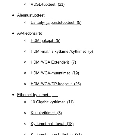
VDSL-tuotteet
(
21
)
Alennustuotteet
(
5
)
Esittely- ja poistotuotteet
(
5
)
AV-tiedonsiirto
(
63
)
HDMI-jakajat
(
5
)
HDMI-matriisikytkimet/kytkimet
(
6
)
HDMI/VGA Extenderit
(
7
)
HDMI/VGA-muuntimet
(
19
)
HDMI/VGA/DP-kaapelit
(
26
)
Ethernet-kytkimet
(
319
)
10 Gigabit kytkimet
(
11
)
Kuitukytkimet
(
3
)
Kytkimet hallittavat
(
18
)
Kytkimet ilman hallintaa
(
21
)