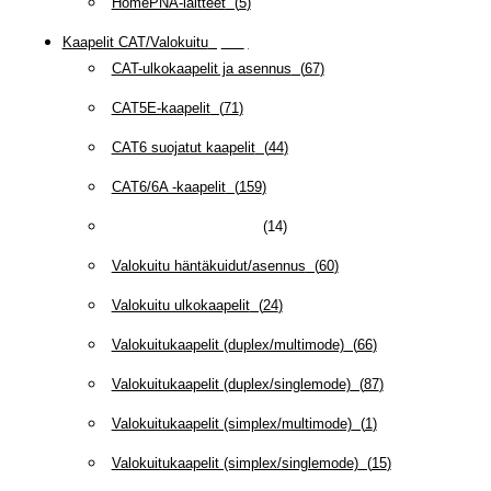
HomePNA-laitteet
(
5
)
Kaapelit CAT/Valokuitu
(
608
)
CAT-ulkokaapelit ja asennus
(
67
)
CAT5E-kaapelit
(
71
)
CAT6 suojatut kaapelit
(
44
)
CAT6/6A -kaapelit
(
159
)
MPO valokuitutuotteet
(
14
)
Valokuitu häntäkuidut/asennus
(
60
)
Valokuitu ulkokaapelit
(
24
)
Valokuitukaapelit (duplex/multimode)
(
66
)
Valokuitukaapelit (duplex/singlemode)
(
87
)
Valokuitukaapelit (simplex/multimode)
(
1
)
Valokuitukaapelit (simplex/singlemode)
(
15
)