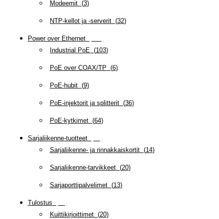
Modeemit
(
3
)
NTP-kellot ja -serverit
(
32
)
Power over Ethernet
(
218
)
Industrial PoE
(
103
)
PoE over COAX/TP
(
6
)
PoE-hubit
(
9
)
PoE-injektorit ja splitterit
(
36
)
PoE-kytkimet
(
64
)
Sarjaliikenne-tuotteet
(
47
)
Sarjaliikenne- ja rinnakkaiskortit
(
14
)
Sarjaliikenne-tarvikkeet
(
20
)
Sarjaporttipalvelimet
(
13
)
Tulostus
(
69
)
Kuittikirjoittimet
(
20
)