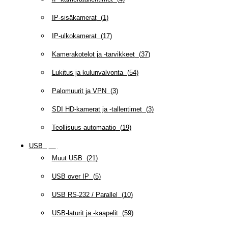
IP-sisäkamerat
(
1
)
IP-ulkokamerat
(
17
)
Kamerakotelot ja -tarvikkeet
(
37
)
Lukitus ja kulunvalvonta
(
54
)
Palomuurit ja VPN
(
3
)
SDI HD-kamerat ja -tallentimet
(
3
)
Teollisuus-automaatio
(
19
)
USB
(
95
)
Muut USB
(
21
)
USB over IP
(
5
)
USB RS-232 / Parallel
(
10
)
USB-laturit ja -kaapelit
(
59
)