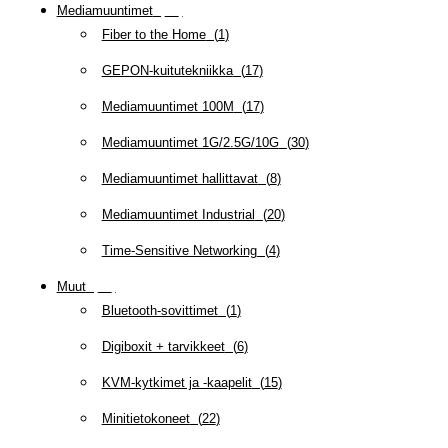
Mediamuuntimet
(
97
)
Fiber to the Home
(
1
)
GEPON-kuitutekniikka
(
17
)
Mediamuuntimet 100M
(
17
)
Mediamuuntimet 1G/2.5G/10G
(
30
)
Mediamuuntimet hallittavat
(
8
)
Mediamuuntimet Industrial
(
20
)
Time-Sensitive Networking
(
4
)
Muut
(
79
)
Bluetooth-sovittimet
(
1
)
Digiboxit + tarvikkeet
(
6
)
KVM-kytkimet ja -kaapelit
(
15
)
Minitietokoneet
(
22
)