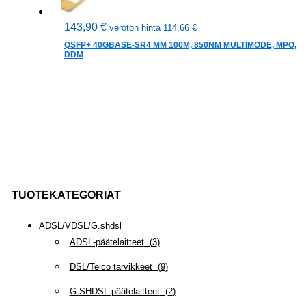
143,90
€
veroton hinta
114,66
€
QSFP+ 40GBASE-SR4 MM 100M, 850NM MULTIMODE, MPO,
DDM
TUOTEKATEGORIAT
ADSL/VDSL/G.shdsl
(
35
)
ADSL-päätelaitteet
(
3
)
DSL/Telco tarvikkeet
(
9
)
G.SHDSL-päätelaitteet
(
2
)