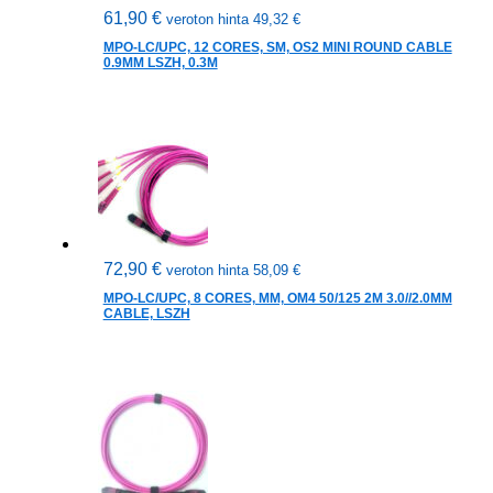
61,90
€
veroton hinta
49,32
€
MPO-LC/UPC, 12 CORES, SM, OS2 MINI ROUND CABLE
0.9MM LSZH, 0.3M
72,90
€
veroton hinta
58,09
€
MPO-LC/UPC, 8 CORES, MM, OM4 50/125 2M 3.0//2.0MM
CABLE, LSZH