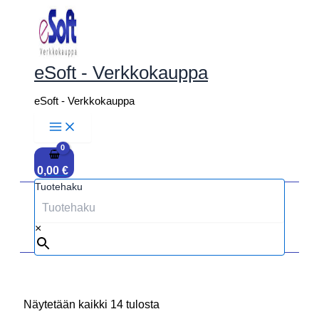
Siirry
sisältöön
eSoft - Verkkokauppa
eSoft - Verkkokauppa
0,00
€
Tuotehaku
×
Näytetään kaikki 14 tulosta