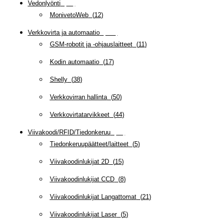
Vedonlyönti
(
12
)
MonivetoWeb
(
12
)
Verkkovirta ja automaatio
(
160
)
GSM-robotit ja -ohjauslaitteet
(
11
)
Kodin automaatio
(
17
)
Shelly
(
38
)
Verkkovirran hallinta
(
50
)
Verkkovirtatarvikkeet
(
44
)
Viivakoodi/RFID/Tiedonkeruu
(
66
)
Tiedonkeruupäätteet/laitteet
(
5
)
Viivakoodinlukijat 2D
(
15
)
Viivakoodinlukijat CCD
(
8
)
Viivakoodinlukijat Langattomat
(
21
)
Viivakoodinlukijat Laser
(
5
)