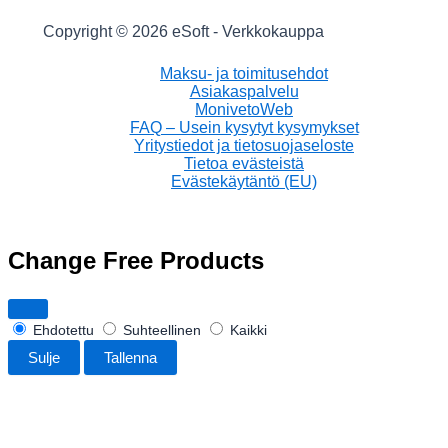
Copyright © 2026 eSoft - Verkkokauppa
Maksu- ja toimitusehdot
Asiakaspalvelu
MonivetoWeb
FAQ – Usein kysytyt kysymykset
Yritystiedot ja tietosuojaseloste
Tietoa evästeistä
Evästekäytäntö (EU)
Change Free Products
Ehdotettu
Suhteellinen
Kaikki
Sulje
Tallenna