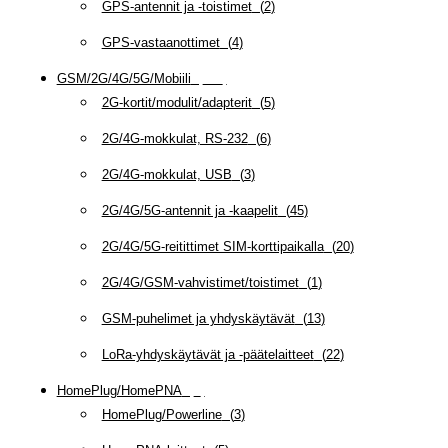
GPS-antennit ja -toistimet
(
2
)
GPS-vastaanottimet
(
4
)
GSM/2G/4G/5G/Mobiili
(
115
)
2G-kortit/modulit/adapterit
(
5
)
2G/4G-mokkulat, RS-232
(
6
)
2G/4G-mokkulat, USB
(
3
)
2G/4G/5G-antennit ja -kaapelit
(
45
)
2G/4G/5G-reitittimet SIM-korttipaikalla
(
20
)
2G/4G/GSM-vahvistimet/toistimet
(
1
)
GSM-puhelimet ja yhdyskäytävät
(
13
)
LoRa-yhdyskäytävät ja -päätelaitteet
(
22
)
HomePlug/HomePNA
(
8
)
HomePlug/Powerline
(
3
)