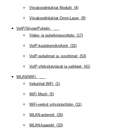
Viivakoodinlukijat Modulit
(
4
)
Viivakoodinlukijat Omni-Laser
(
8
)
VoIP/Skype/Puhelin
(
143
)
Video- ja puhelinneuvottelu
(
17
)
VoIP-kuulokemikrofonit
(
32
)
VoIP-puhelimet ja -sovittimet
(
53
)
VoIP-yhdyskäytävät ja vaihteet
(
41
)
WLAN/WiFi
(
109
)
Industrial WiFi
(
1
)
WiFi Mesh
(
5
)
WiFi-verkot yrityskäyttöön
(
11
)
WLAN-antennit
(
26
)
WLAN-kaapelit
(
33
)