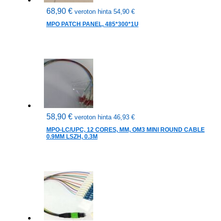
68,90
€
veroton hinta
54,90
€
MPO PATCH PANEL, 485*300*1U
58,90
€
veroton hinta
46,93
€
MPO-LC/UPC, 12 CORES, MM, OM3 MINI ROUND CABLE
0.9MM LSZH, 0.3M