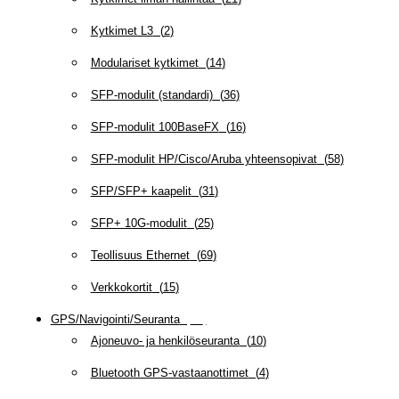
Kytkimet L3
(
2
)
Modulariset kytkimet
(
14
)
SFP-modulit (standardi)
(
36
)
SFP-modulit 100BaseFX
(
16
)
SFP-modulit HP/Cisco/Aruba yhteensopivat
(
58
)
SFP/SFP+ kaapelit
(
31
)
SFP+ 10G-modulit
(
25
)
Teollisuus Ethernet
(
69
)
Verkkokortit
(
15
)
GPS/Navigointi/Seuranta
(
20
)
Ajoneuvo- ja henkilöseuranta
(
10
)
Bluetooth GPS-vastaanottimet
(
4
)