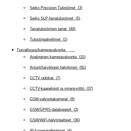
Seiko Precision Tulostimet
(
3
)
Seiko SLP-tarratulostimet
(
5
)
Tarratulostimien tarrat
(
40
)
Tulostinpalvelimet
(
1
)
Turvallisuus/kameravalvonta
(
335
)
Analoginen kameravalvonta
(
15
)
Anturit/tarvikkeet hälyttimiin
(
91
)
CCTV optiikat
(
7
)
CCTV-kaapelointi ja virransyöttö
(
37
)
GSM-valvontakamerat
(
8
)
GSM/GPRS-dataloggerit
(
3
)
GSM/WiFi-hälytinlaitteet
(
36
)
IP-kameratallentimet
(
4
)