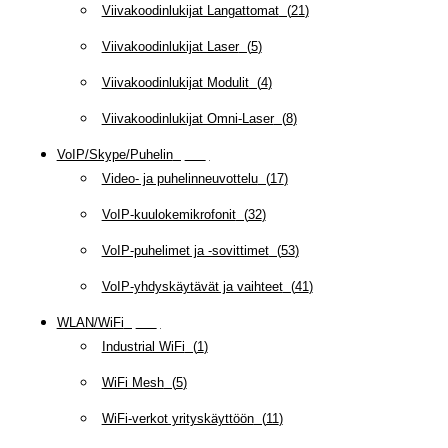
Viivakoodinlukijat Langattomat
(
21
)
Viivakoodinlukijat Laser
(
5
)
Viivakoodinlukijat Modulit
(
4
)
Viivakoodinlukijat Omni-Laser
(
8
)
VoIP/Skype/Puhelin
(
143
)
Video- ja puhelinneuvottelu
(
17
)
VoIP-kuulokemikrofonit
(
32
)
VoIP-puhelimet ja -sovittimet
(
53
)
VoIP-yhdyskäytävät ja vaihteet
(
41
)
WLAN/WiFi
(
109
)
Industrial WiFi
(
1
)
WiFi Mesh
(
5
)
WiFi-verkot yrityskäyttöön
(
11
)