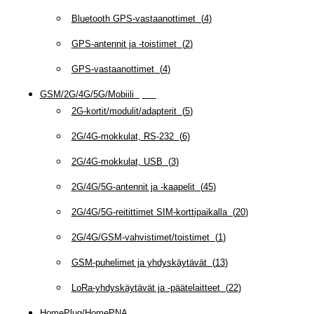
Bluetooth GPS-vastaanottimet
(
4
)
GPS-antennit ja -toistimet
(
2
)
GPS-vastaanottimet
(
4
)
GSM/2G/4G/5G/Mobiili
(
115
)
2G-kortit/modulit/adapterit
(
5
)
2G/4G-mokkulat, RS-232
(
6
)
2G/4G-mokkulat, USB
(
3
)
2G/4G/5G-antennit ja -kaapelit
(
45
)
2G/4G/5G-reitittimet SIM-korttipaikalla
(
20
)
2G/4G/GSM-vahvistimet/toistimet
(
1
)
GSM-puhelimet ja yhdyskäytävät
(
13
)
LoRa-yhdyskäytävät ja -päätelaitteet
(
22
)
HomePlug/HomePNA
(
8
)