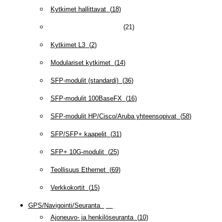
Kytkimet hallittavat
(
18
)
Kytkimet ilman hallintaa
(
21
)
Kytkimet L3
(
2
)
Modulariset kytkimet
(
14
)
SFP-modulit (standardi)
(
36
)
SFP-modulit 100BaseFX
(
16
)
SFP-modulit HP/Cisco/Aruba yhteensopivat
(
58
)
SFP/SFP+ kaapelit
(
31
)
SFP+ 10G-modulit
(
25
)
Teollisuus Ethernet
(
69
)
Verkkokortit
(
15
)
GPS/Navigointi/Seuranta
(
20
)
Ajoneuvo- ja henkilöseuranta
(
10
)