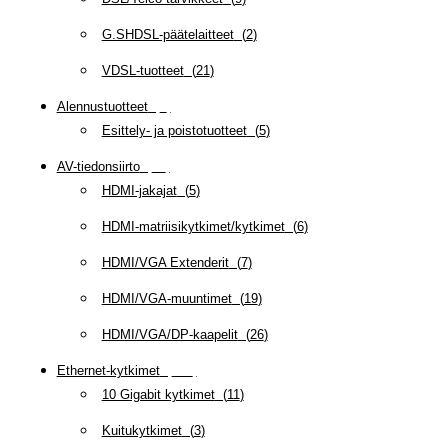
G.SHDSL-päätelaitteet
(
2
)
VDSL-tuotteet
(
21
)
Alennustuotteet
(
5
)
Esittely- ja poistotuotteet
(
5
)
AV-tiedonsiirto
(
63
)
HDMI-jakajat
(
5
)
HDMI-matriisikytkimet/kytkimet
(
6
)
HDMI/VGA Extenderit
(
7
)
HDMI/VGA-muuntimet
(
19
)
HDMI/VGA/DP-kaapelit
(
26
)
Ethernet-kytkimet
(
319
)
10 Gigabit kytkimet
(
11
)
Kuitukytkimet
(
3
)