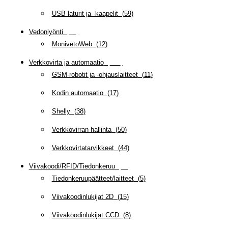
USB-laturit ja -kaapelit
(
59
)
Vedonlyönti
(
12
)
MonivetoWeb
(
12
)
Verkkovirta ja automaatio
(
160
)
GSM-robotit ja -ohjauslaitteet
(
11
)
Kodin automaatio
(
17
)
Shelly
(
38
)
Verkkovirran hallinta
(
50
)
Verkkovirtatarvikkeet
(
44
)
Viivakoodi/RFID/Tiedonkeruu
(
66
)
Tiedonkeruupäätteet/laitteet
(
5
)
Viivakoodinlukijat 2D
(
15
)
Viivakoodinlukijat CCD
(
8
)