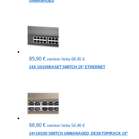
UNMANAGED
85,90
€
veroton hinta
68,45
€
24X 10/100BASET SWITCH 19” ETHERNET
68,90
€
veroton hinta
54,90
€
24×10/100 SWITCH UNMANAGED, DESKTOP/RACK 19”