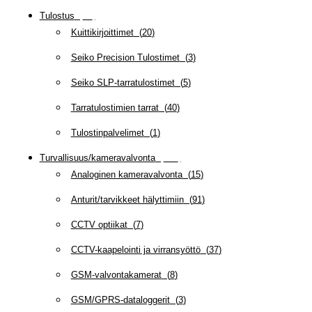
Tulostus
(
69
)
Kuittikirjoittimet
(
20
)
Seiko Precision Tulostimet
(
3
)
Seiko SLP-tarratulostimet
(
5
)
Tarratulostimien tarrat
(
40
)
Tulostinpalvelimet
(
1
)
Turvallisuus/kameravalvonta
(
335
)
Analoginen kameravalvonta
(
15
)
Anturit/tarvikkeet hälyttimiin
(
91
)
CCTV optiikat
(
7
)
CCTV-kaapelointi ja virransyöttö
(
37
)
GSM-valvontakamerat
(
8
)
GSM/GPRS-dataloggerit
(
3
)