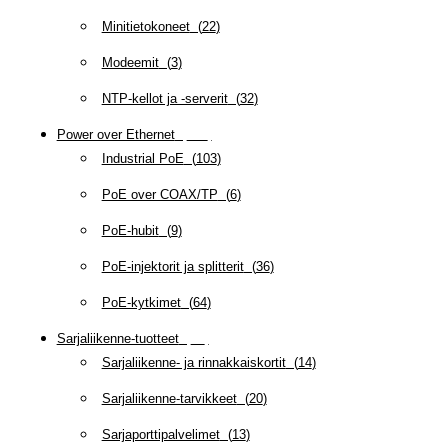
Minitietokoneet
(
22
)
Modeemit
(
3
)
NTP-kellot ja -serverit
(
32
)
Power over Ethernet
(
218
)
Industrial PoE
(
103
)
PoE over COAX/TP
(
6
)
PoE-hubit
(
9
)
PoE-injektorit ja splitterit
(
36
)
PoE-kytkimet
(
64
)
Sarjaliikenne-tuotteet
(
47
)
Sarjaliikenne- ja rinnakkaiskortit
(
14
)
Sarjaliikenne-tarvikkeet
(
20
)
Sarjaporttipalvelimet
(
13
)