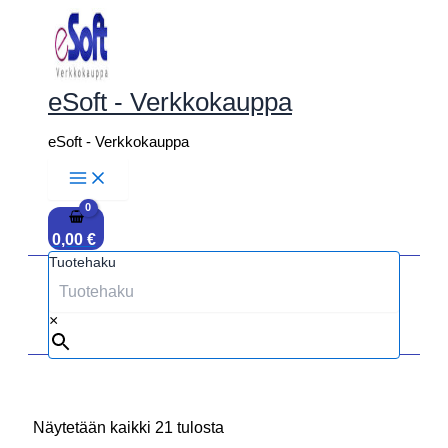
Siirry
sisältöön
eSoft - Verkkokauppa
eSoft - Verkkokauppa
0,00
€
Tuotehaku
×
Näytetään kaikki 21 tulosta