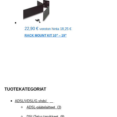
22,90
€
veroton hinta
18,25
€
RACK MOUNT KIT 10” – 19”
TUOTEKATEGORIAT
ADSL/VDSL/G.shdsl
(
35
)
ADSL-päätelaitteet
(
3
)
DSL/Telco tarvikkeet
(
9
)