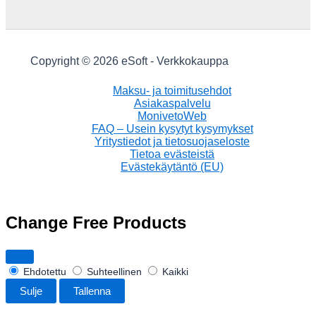
Copyright © 2026 eSoft - Verkkokauppa
Maksu- ja toimitusehdot
Asiakaspalvelu
MonivetoWeb
FAQ – Usein kysytyt kysymykset
Yritystiedot ja tietosuojaseloste
Tietoa evästeistä
Evästekäytäntö (EU)
Change Free Products
Ehdotettu
Suhteellinen
Kaikki
Sulje
Tallenna