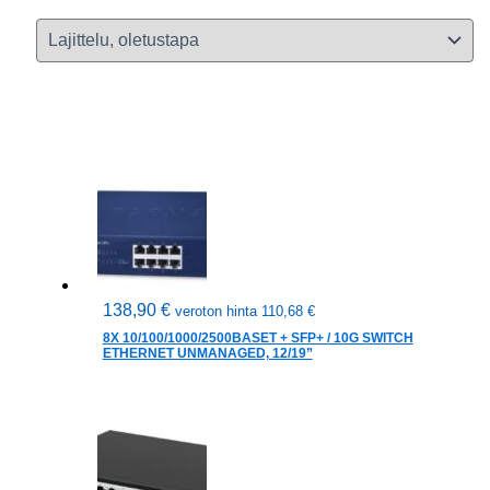
138,90
€
veroton hinta
110,68
€
8X 10/100/1000/2500BASET + SFP+ / 10G SWITCH
ETHERNET UNMANAGED, 12/19”