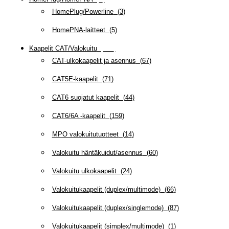
HomePlug/Powerline
(
3
)
HomePNA-laitteet
(
5
)
Kaapelit CAT/Valokuitu
(
608
)
CAT-ulkokaapelit ja asennus
(
67
)
CAT5E-kaapelit
(
71
)
CAT6 suojatut kaapelit
(
44
)
CAT6/6A -kaapelit
(
159
)
MPO valokuitutuotteet
(
14
)
Valokuitu häntäkuidut/asennus
(
60
)
Valokuitu ulkokaapelit
(
24
)
Valokuitukaapelit (duplex/multimode)
(
66
)
Valokuitukaapelit (duplex/singlemode)
(
87
)
Valokuitukaapelit (simplex/multimode)
(
1
)