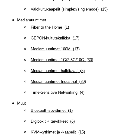
Valokuitukaapelit (simplex/singlemode)
(
15
)
Mediamuuntimet
(
97
)
Fiber to the Home
(
1
)
GEPON-kuitutekniikka
(
17
)
Mediamuuntimet 100M
(
17
)
Mediamuuntimet 1G/2.5G/10G
(
30
)
Mediamuuntimet hallittavat
(
8
)
Mediamuuntimet Industrial
(
20
)
Time-Sensitive Networking
(
4
)
Muut
(
79
)
Bluetooth-sovittimet
(
1
)
Digiboxit + tarvikkeet
(
6
)
KVM-kytkimet ja -kaapelit
(
15
)