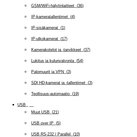
GSM/WiFi-hälytinlaitteet
(
36
)
IP-kameratallentimet
(
4
)
IP-sisäkamerat
(
1
)
IP-ulkokamerat
(
17
)
Kamerakotelot ja -tarvikkeet
(
37
)
Lukitus ja kulunvalvonta
(
54
)
Palomuurit ja VPN
(
3
)
SDI HD-kamerat ja -tallentimet
(
3
)
Teollisuus-automaatio
(
19
)
USB
(
95
)
Muut USB
(
21
)
USB over IP
(
5
)
USB RS-232 / Parallel
(
10
)