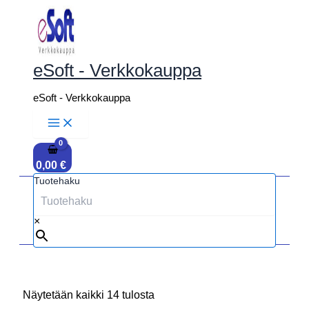
Siirry
sisältöön
eSoft - Verkkokauppa
eSoft - Verkkokauppa
0,00
€
Tuotehaku
×
Näytetään kaikki 14 tulosta