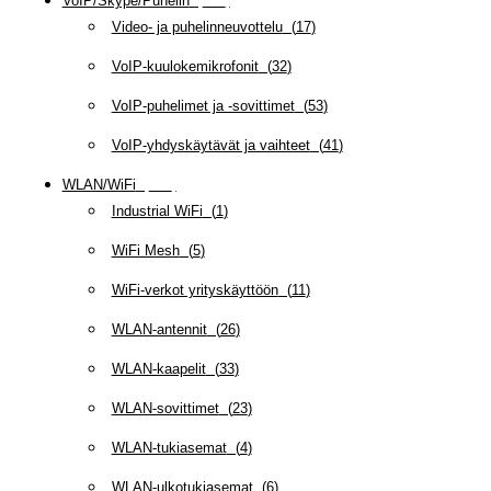
VoIP/Skype/Puhelin
(
143
)
Video- ja puhelinneuvottelu
(
17
)
VoIP-kuulokemikrofonit
(
32
)
VoIP-puhelimet ja -sovittimet
(
53
)
VoIP-yhdyskäytävät ja vaihteet
(
41
)
WLAN/WiFi
(
109
)
Industrial WiFi
(
1
)
WiFi Mesh
(
5
)
WiFi-verkot yrityskäyttöön
(
11
)
WLAN-antennit
(
26
)
WLAN-kaapelit
(
33
)
WLAN-sovittimet
(
23
)
WLAN-tukiasemat
(
4
)
WLAN-ulkotukiasemat
(
6
)