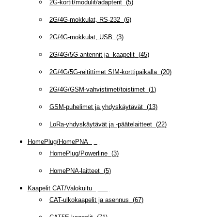
2G-kortit/modulit/adapterit
(
5
)
2G/4G-mokkulat, RS-232
(
6
)
2G/4G-mokkulat, USB
(
3
)
2G/4G/5G-antennit ja -kaapelit
(
45
)
2G/4G/5G-reitittimet SIM-korttipaikalla
(
20
)
2G/4G/GSM-vahvistimet/toistimet
(
1
)
GSM-puhelimet ja yhdyskäytävät
(
13
)
LoRa-yhdyskäytävät ja -päätelaitteet
(
22
)
HomePlug/HomePNA
(
8
)
HomePlug/Powerline
(
3
)
HomePNA-laitteet
(
5
)
Kaapelit CAT/Valokuitu
(
608
)
CAT-ulkokaapelit ja asennus
(
67
)