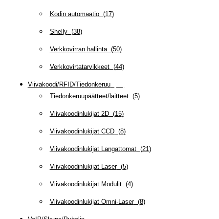
Kodin automaatio
(
17
)
Shelly
(
38
)
Verkkovirran hallinta
(
50
)
Verkkovirtatarvikkeet
(
44
)
Viivakoodi/RFID/Tiedonkeruu
(
66
)
Tiedonkeruupäätteet/laitteet
(
5
)
Viivakoodinlukijat 2D
(
15
)
Viivakoodinlukijat CCD
(
8
)
Viivakoodinlukijat Langattomat
(
21
)
Viivakoodinlukijat Laser
(
5
)
Viivakoodinlukijat Modulit
(
4
)
Viivakoodinlukijat Omni-Laser
(
8
)