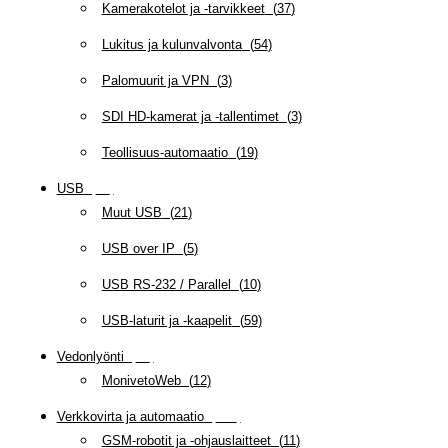
Kamerakotelot ja -tarvikkeet
(
37
)
Lukitus ja kulunvalvonta
(
54
)
Palomuurit ja VPN
(
3
)
SDI HD-kamerat ja -tallentimet
(
3
)
Teollisuus-automaatio
(
19
)
USB
(
95
)
Muut USB
(
21
)
USB over IP
(
5
)
USB RS-232 / Parallel
(
10
)
USB-laturit ja -kaapelit
(
59
)
Vedonlyönti
(
12
)
MonivetoWeb
(
12
)
Verkkovirta ja automaatio
(
160
)
GSM-robotit ja -ohjauslaitteet
(
11
)