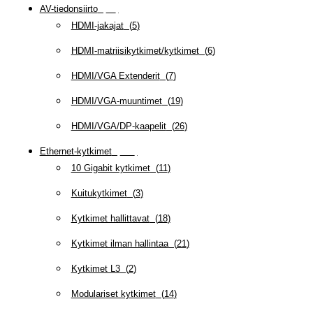
AV-tiedonsiirto
(
63
)
HDMI-jakajat
(
5
)
HDMI-matriisikytkimet/kytkimet
(
6
)
HDMI/VGA Extenderit
(
7
)
HDMI/VGA-muuntimet
(
19
)
HDMI/VGA/DP-kaapelit
(
26
)
Ethernet-kytkimet
(
319
)
10 Gigabit kytkimet
(
11
)
Kuitukytkimet
(
3
)
Kytkimet hallittavat
(
18
)
Kytkimet ilman hallintaa
(
21
)
Kytkimet L3
(
2
)
Modulariset kytkimet
(
14
)