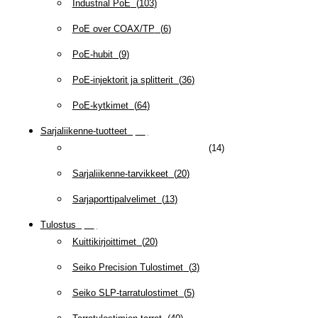
Industrial PoE
(
103
)
PoE over COAX/TP
(
6
)
PoE-hubit
(
9
)
PoE-injektorit ja splitterit
(
36
)
PoE-kytkimet
(
64
)
Sarjaliikenne-tuotteet
(
47
)
Sarjaliikenne- ja rinnakkaiskortit
(
14
)
Sarjaliikenne-tarvikkeet
(
20
)
Sarjaporttipalvelimet
(
13
)
Tulostus
(
69
)
Kuittikirjoittimet
(
20
)
Seiko Precision Tulostimet
(
3
)
Seiko SLP-tarratulostimet
(
5
)