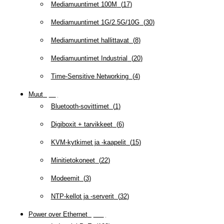
Mediamuuntimet 100M
(
17
)
Mediamuuntimet 1G/2.5G/10G
(
30
)
Mediamuuntimet hallittavat
(
8
)
Mediamuuntimet Industrial
(
20
)
Time-Sensitive Networking
(
4
)
Muut
(
79
)
Bluetooth-sovittimet
(
1
)
Digiboxit + tarvikkeet
(
6
)
KVM-kytkimet ja -kaapelit
(
15
)
Minitietokoneet
(
22
)
Modeemit
(
3
)
NTP-kellot ja -serverit
(
32
)
Power over Ethernet
(
218
)