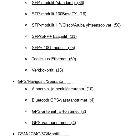
SFP-modulit (standardi)
(
36
)
SFP-modulit 100BaseFX
(
16
)
SFP-modulit HP/Cisco/Aruba yhteensopivat
(
58
)
SFP/SFP+ kaapelit
(
31
)
SFP+ 10G-modulit
(
25
)
Teollisuus Ethernet
(
69
)
Verkkokortit
(
15
)
GPS/Navigointi/Seuranta
(
20
)
Ajoneuvo- ja henkilöseuranta
(
10
)
Bluetooth GPS-vastaanottimet
(
4
)
GPS-antennit ja -toistimet
(
2
)
GPS-vastaanottimet
(
4
)
GSM/2G/4G/5G/Mobiili
(
115
)