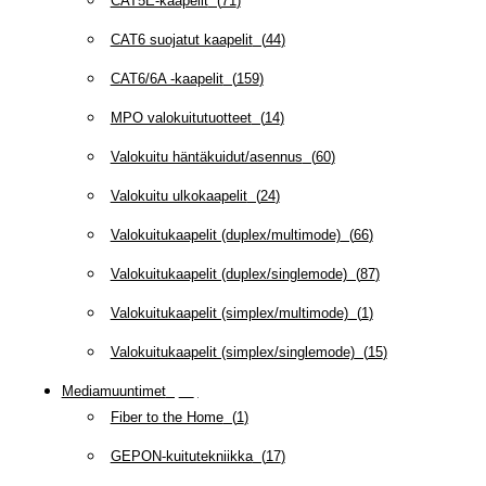
CAT5E-kaapelit
(
71
)
CAT6 suojatut kaapelit
(
44
)
CAT6/6A -kaapelit
(
159
)
MPO valokuitutuotteet
(
14
)
Valokuitu häntäkuidut/asennus
(
60
)
Valokuitu ulkokaapelit
(
24
)
Valokuitukaapelit (duplex/multimode)
(
66
)
Valokuitukaapelit (duplex/singlemode)
(
87
)
Valokuitukaapelit (simplex/multimode)
(
1
)
Valokuitukaapelit (simplex/singlemode)
(
15
)
Mediamuuntimet
(
97
)
Fiber to the Home
(
1
)
GEPON-kuitutekniikka
(
17
)