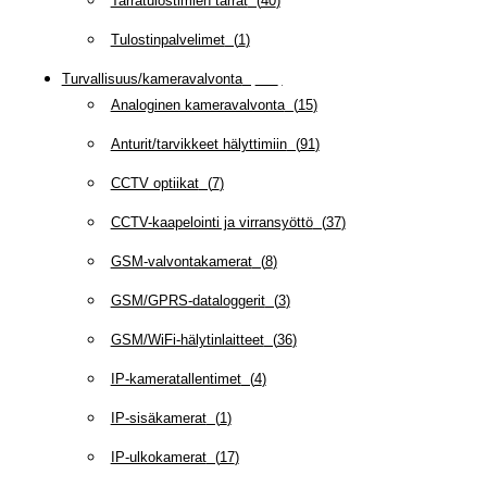
Tarratulostimien tarrat
(
40
)
Tulostinpalvelimet
(
1
)
Turvallisuus/kameravalvonta
(
335
)
Analoginen kameravalvonta
(
15
)
Anturit/tarvikkeet hälyttimiin
(
91
)
CCTV optiikat
(
7
)
CCTV-kaapelointi ja virransyöttö
(
37
)
GSM-valvontakamerat
(
8
)
GSM/GPRS-dataloggerit
(
3
)
GSM/WiFi-hälytinlaitteet
(
36
)
IP-kameratallentimet
(
4
)
IP-sisäkamerat
(
1
)
IP-ulkokamerat
(
17
)