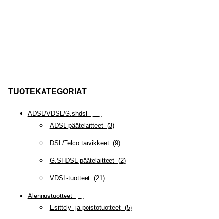
TUOTEKATEGORIAT
ADSL/VDSL/G.shdsl
(
35
)
ADSL-päätelaitteet
(
3
)
DSL/Telco tarvikkeet
(
9
)
G.SHDSL-päätelaitteet
(
2
)
VDSL-tuotteet
(
21
)
Alennustuotteet
(
5
)
Esittely- ja poistotuotteet
(
5
)