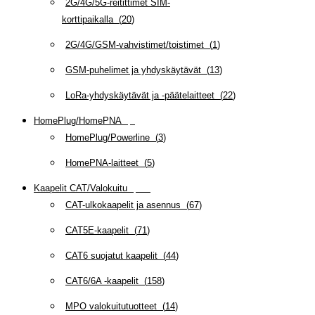
2G/4G/5G-reitittimet SIM-
korttipaikalla
(
20
)
2G/4G/GSM-vahvistimet/toistimet
(
1
)
GSM-puhelimet ja yhdyskäytävät
(
13
)
LoRa-yhdyskäytävät ja -päätelaitteet
(
22
)
HomePlug/HomePNA
(
8
)
HomePlug/Powerline
(
3
)
HomePNA-laitteet
(
5
)
Kaapelit CAT/Valokuitu
(
607
)
CAT-ulkokaapelit ja asennus
(
67
)
CAT5E-kaapelit
(
71
)
CAT6 suojatut kaapelit
(
44
)
CAT6/6A -kaapelit
(
158
)
MPO valokuitutuotteet
(
14
)