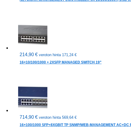
214,90
€
veroton hinta
171,24
€
16×10/100/1000 + 2XSFP MANAGED SWITCH 19”
714,90
€
veroton hinta
569,64
€
16×100/1000 SFP+8XGBIT TP SNMP/WEB-MANAGEMENT AC+DC 