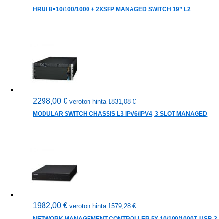
HRUI 8×10/100/1000 + 2XSFP MANAGED SWITCH 19” L2
2298,00
€
veroton hinta
1831,08
€
MODULAR SWITCH CHASSIS L3 IPV6/IPV4, 3 SLOT MANAGED
1982,00
€
veroton hinta
1579,28
€
NETWORK MANAGEMENT CONTROLLER 5X 10/100/1000T, USB 3.