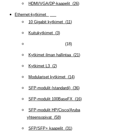
HDMI/VGA/DP-kaapelit
(
26
)
Ethernet-kytkimet
(
319
)
10 Gigabit kytkimet
(
11
)
Kuitukytkimet
(
3
)
Kytkimet hallittavat
(
18
)
Kytkimet ilman hallintaa
(
21
)
Kytkimet L3
(
2
)
Modulariset kytkimet
(
14
)
SFP-modulit (standardi)
(
36
)
SFP-modulit 100BaseFX
(
16
)
SFP-modulit HP/Cisco/Aruba
yhteensopivat
(
58
)
SFP/SFP+ kaapelit
(
31
)