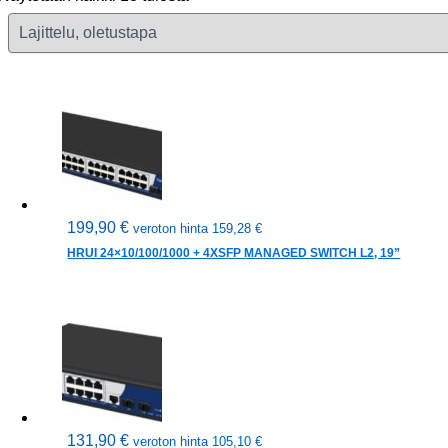
199,90
€
veroton hinta
159,28
€
HRUI 24×10/100/1000 + 4XSFP MANAGED SWITCH L2, 19”
131,90
€
veroton hinta
105,10
€