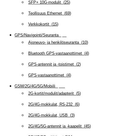
SFP+ 10G-modulit
(
25
)
Teollisuus Ethernet
(
69
)
Verkkokortit
(
15
)
GPS/Navigointi/Seuranta
(
20
)
Ajoneuvo- ja henkilöseuranta
(
10
)
Bluetooth GPS-vastaanottimet
(
4
)
GPS-antennit ja -toistimet
(
2
)
GPS-vastaanottimet
(
4
)
GSM/2G/4G/5G/Mobiili
(
115
)
2G-kortit/modulit/adapterit
(
5
)
2G/4G-mokkulat, RS-232
(
6
)
2G/4G-mokkulat, USB
(
3
)
2G/4G/5G-antennit ja -kaapelit
(
45
)