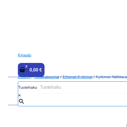
Kirjaudu
0,00
€
Etusivu
/
Tuotekategoriat
/
Ethernet-Kytkimet
/ Kytkimet Hallittava
Tuotehaku
×