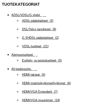
TUOTEKATEGORIAT
ADSL/VDSL/G.shdsl
(
35
)
ADSL-päätelaitteet
(
3
)
DSL/Telco tarvikkeet
(
9
)
G.SHDSL-päätelaitteet
(
2
)
VDSL-tuotteet
(
21
)
Alennustuotteet
(
5
)
Esittely- ja poistotuotteet
(
5
)
AV-tiedonsiirto
(
63
)
HDMI-jakajat
(
5
)
HDMI-matriisikytkimet/kytkimet
(
6
)
HDMI/VGA Extenderit
(
7
)
HDMI/VGA-muuntimet
(
19
)