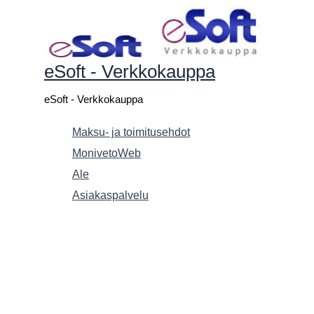
Siirry
sisältöön
eSoft - Verkkokauppa
eSoft - Verkkokauppa
Maksu- ja toimitusehdot
MonivetoWeb
Ale
Asiakaspalvelu