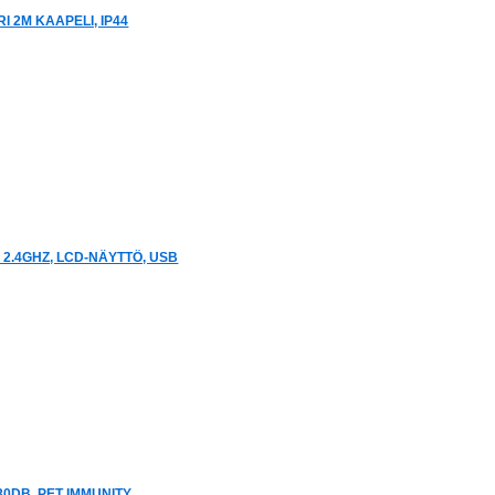
I 2M KAAPELI, IP44
 2.4GHZ, LCD-NÄYTTÖ, USB
80DB, PET IMMUNITY