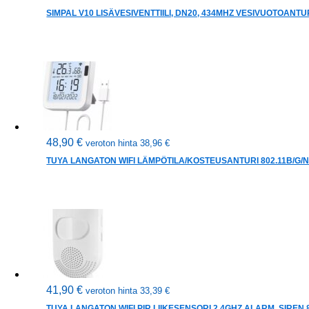
SIMPAL V10 LISÄVESIVENTTIILI, DN20, 434MHZ VESIVUOTOANTUR
48,90
€
veroton hinta
38,96
€
TUYA LANGATON WIFI LÄMPÖTILA/KOSTEUSANTURI 802.11B/G/N
41,90
€
veroton hinta
33,39
€
TUYA LANGATON WIFI PIR LIIKESENSORI 2.4GHZ ALARM, SIREN 