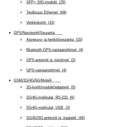
SFP+ 10G-modulit
(
25
)
Teollisuus Ethernet
(
69
)
Verkkokortit
(
15
)
GPS/Navigointi/Seuranta
(
20
)
Ajoneuvo- ja henkilöseuranta
(
10
)
Bluetooth GPS-vastaanottimet
(
4
)
GPS-antennit ja -toistimet
(
2
)
GPS-vastaanottimet
(
4
)
GSM/2G/4G/5G/Mobiili
(
115
)
2G-kortit/modulit/adapterit
(
5
)
2G/4G-mokkulat, RS-232
(
6
)
2G/4G-mokkulat, USB
(
3
)
2G/4G/5G-antennit ja -kaapelit
(
45
)