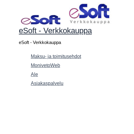
Siirry
sisältöön
eSoft - Verkkokauppa
eSoft - Verkkokauppa
Maksu- ja toimitusehdot
MonivetoWeb
Ale
Asiakaspalvelu