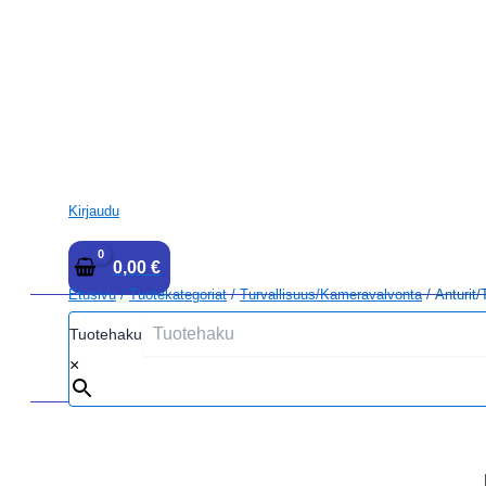
Kirjaudu
0,00
€
Etusivu
/
Tuotekategoriat
/
Turvallisuus/kameravalvonta
/ Anturit/
Tuotehaku
×