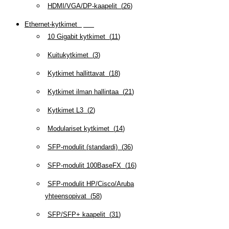
HDMI/VGA/DP-kaapelit
(
26
)
Ethernet-kytkimet
(
319
)
10 Gigabit kytkimet
(
11
)
Kuitukytkimet
(
3
)
Kytkimet hallittavat
(
18
)
Kytkimet ilman hallintaa
(
21
)
Kytkimet L3
(
2
)
Modulariset kytkimet
(
14
)
SFP-modulit (standardi)
(
36
)
SFP-modulit 100BaseFX
(
16
)
SFP-modulit HP/Cisco/Aruba
yhteensopivat
(
58
)
SFP/SFP+ kaapelit
(
31
)