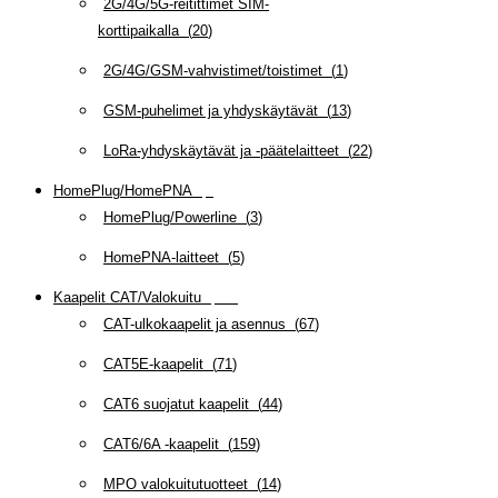
2G/4G/5G-reitittimet SIM-
korttipaikalla
(
20
)
2G/4G/GSM-vahvistimet/toistimet
(
1
)
GSM-puhelimet ja yhdyskäytävät
(
13
)
LoRa-yhdyskäytävät ja -päätelaitteet
(
22
)
HomePlug/HomePNA
(
8
)
HomePlug/Powerline
(
3
)
HomePNA-laitteet
(
5
)
Kaapelit CAT/Valokuitu
(
608
)
CAT-ulkokaapelit ja asennus
(
67
)
CAT5E-kaapelit
(
71
)
CAT6 suojatut kaapelit
(
44
)
CAT6/6A -kaapelit
(
159
)
MPO valokuitutuotteet
(
14
)