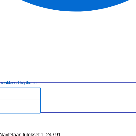
tarvikkeet Hälyttimiin
Näytetään tulokset 1–24 / 91