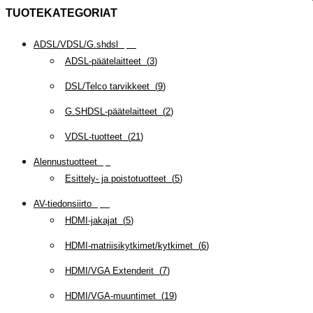
TUOTEKATEGORIAT
ADSL/VDSL/G.shdsl
(
35
)
ADSL-päätelaitteet
(
3
)
DSL/Telco tarvikkeet
(
9
)
G.SHDSL-päätelaitteet
(
2
)
VDSL-tuotteet
(
21
)
Alennustuotteet
(
5
)
Esittely- ja poistotuotteet
(
5
)
AV-tiedonsiirto
(
63
)
HDMI-jakajat
(
5
)
HDMI-matriisikytkimet/kytkimet
(
6
)
HDMI/VGA Extenderit
(
7
)
HDMI/VGA-muuntimet
(
19
)