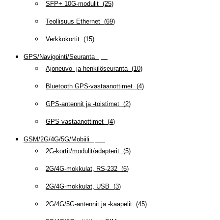
SFP+ 10G-modulit
(
25
)
Teollisuus Ethernet
(
69
)
Verkkokortit
(
15
)
GPS/Navigointi/Seuranta
(
20
)
Ajoneuvo- ja henkilöseuranta
(
10
)
Bluetooth GPS-vastaanottimet
(
4
)
GPS-antennit ja -toistimet
(
2
)
GPS-vastaanottimet
(
4
)
GSM/2G/4G/5G/Mobiili
(
115
)
2G-kortit/modulit/adapterit
(
5
)
2G/4G-mokkulat, RS-232
(
6
)
2G/4G-mokkulat, USB
(
3
)
2G/4G/5G-antennit ja -kaapelit
(
45
)