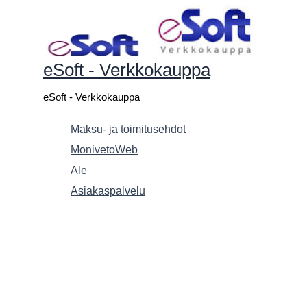
Siirry
sisältöön
eSoft - Verkkokauppa
eSoft - Verkkokauppa
Maksu- ja toimitusehdot
MonivetoWeb
Ale
Asiakaspalvelu