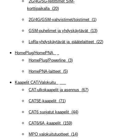
2G/4G/5G-reitittimet SIM-
korttipaikalla
(
20
)
2G/4G/GSM-vahvistimet/toistimet
(
1
)
GSM-puhelimet ja yhdyskäytävät
(
13
)
LoRa-yhdyskäytävät ja -päätelaitteet
(
22
)
HomePlug/HomePNA
(
8
)
HomePlug/Powerline
(
3
)
HomePNA-laitteet
(
5
)
Kaapelit CAT/Valokuitu
(
608
)
CAT-ulkokaapelit ja asennus
(
67
)
CAT5E-kaapelit
(
71
)
CAT6 suojatut kaapelit
(
44
)
CAT6/6A -kaapelit
(
159
)
MPO valokuitutuotteet
(
14
)