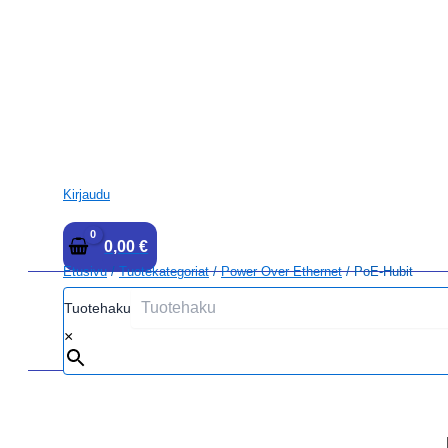
Kirjaudu
0,00
€
Etusivu
/
Tuotekategoriat
/
Power Over Ethernet
/ PoE-Hubit
Tuotehaku
×