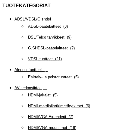
TUOTEKATEGORIAT
ADSL/VDSL/G.shdsl
(
35
)
ADSL-päätelaitteet
(
3
)
DSL/Telco tarvikkeet
(
9
)
G.SHDSL-päätelaitteet
(
2
)
VDSL-tuotteet
(
21
)
Alennustuotteet
(
5
)
Esittely- ja poistotuotteet
(
5
)
AV-tiedonsiirto
(
63
)
HDMI-jakajat
(
5
)
HDMI-matriisikytkimet/kytkimet
(
6
)
HDMI/VGA Extenderit
(
7
)
HDMI/VGA-muuntimet
(
19
)