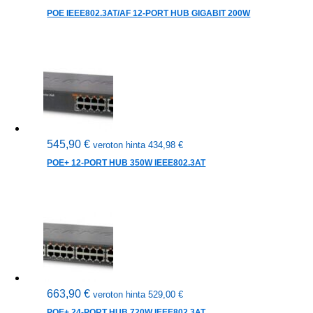
POE IEEE802.3AT/AF 12-PORT HUB GIGABIT 200W
545,90
€
veroton hinta
434,98
€
POE+ 12-PORT HUB 350W IEEE802.3AT
663,90
€
veroton hinta
529,00
€
POE+ 24-PORT HUB 720W IEEE802.3AT