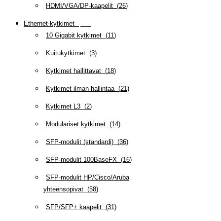
HDMI/VGA/DP-kaapelit
(
26
)
Ethernet-kytkimet
(
319
)
10 Gigabit kytkimet
(
11
)
Kuitukytkimet
(
3
)
Kytkimet hallittavat
(
18
)
Kytkimet ilman hallintaa
(
21
)
Kytkimet L3
(
2
)
Modulariset kytkimet
(
14
)
SFP-modulit (standardi)
(
36
)
SFP-modulit 100BaseFX
(
16
)
SFP-modulit HP/Cisco/Aruba
yhteensopivat
(
58
)
SFP/SFP+ kaapelit
(
31
)