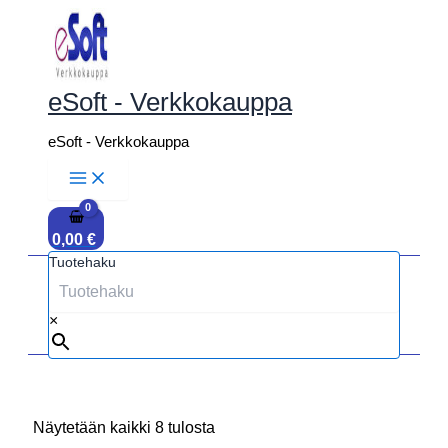
Siirry
sisältöön
eSoft - Verkkokauppa
eSoft - Verkkokauppa
0,00
€
Tuotehaku
×
Näytetään kaikki 8 tulosta