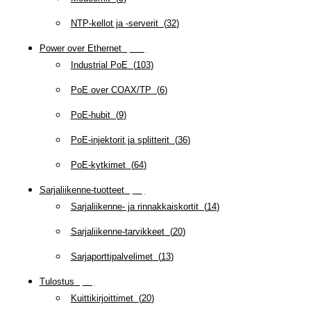
NTP-kellot ja -serverit
(
32
)
Power over Ethernet
(
218
)
Industrial PoE
(
103
)
PoE over COAX/TP
(
6
)
PoE-hubit
(
9
)
PoE-injektorit ja splitterit
(
36
)
PoE-kytkimet
(
64
)
Sarjaliikenne-tuotteet
(
47
)
Sarjaliikenne- ja rinnakkaiskortit
(
14
)
Sarjaliikenne-tarvikkeet
(
20
)
Sarjaporttipalvelimet
(
13
)
Tulostus
(
69
)
Kuittikirjoittimet
(
20
)