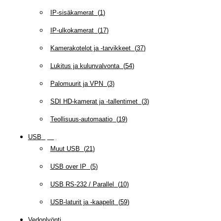
IP-sisäkamerat
(
1
)
IP-ulkokamerat
(
17
)
Kamerakotelot ja -tarvikkeet
(
37
)
Lukitus ja kulunvalvonta
(
54
)
Palomuurit ja VPN
(
3
)
SDI HD-kamerat ja -tallentimet
(
3
)
Teollisuus-automaatio
(
19
)
USB
(
95
)
Muut USB
(
21
)
USB over IP
(
5
)
USB RS-232 / Parallel
(
10
)
USB-laturit ja -kaapelit
(
59
)
Vedonlyönti
(
12
)