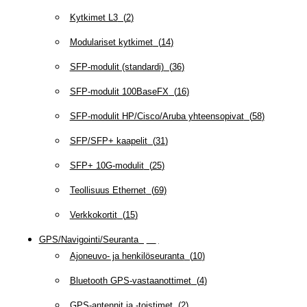
Kytkimet L3
(
2
)
Modulariset kytkimet
(
14
)
SFP-modulit (standardi)
(
36
)
SFP-modulit 100BaseFX
(
16
)
SFP-modulit HP/Cisco/Aruba yhteensopivat
(
58
)
SFP/SFP+ kaapelit
(
31
)
SFP+ 10G-modulit
(
25
)
Teollisuus Ethernet
(
69
)
Verkkokortit
(
15
)
GPS/Navigointi/Seuranta
(
20
)
Ajoneuvo- ja henkilöseuranta
(
10
)
Bluetooth GPS-vastaanottimet
(
4
)
GPS-antennit ja -toistimet
(
2
)