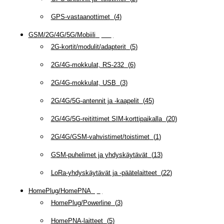
GPS-vastaanottimet
(
4
)
GSM/2G/4G/5G/Mobiili
(
115
)
2G-kortit/modulit/adapterit
(
5
)
2G/4G-mokkulat, RS-232
(
6
)
2G/4G-mokkulat, USB
(
3
)
2G/4G/5G-antennit ja -kaapelit
(
45
)
2G/4G/5G-reitittimet SIM-korttipaikalla
(
20
)
2G/4G/GSM-vahvistimet/toistimet
(
1
)
GSM-puhelimet ja yhdyskäytävät
(
13
)
LoRa-yhdyskäytävät ja -päätelaitteet
(
22
)
HomePlug/HomePNA
(
8
)
HomePlug/Powerline
(
3
)
HomePNA-laitteet
(
5
)