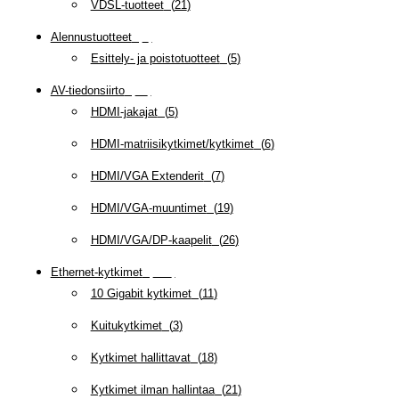
VDSL-tuotteet
(
21
)
Alennustuotteet
(
5
)
Esittely- ja poistotuotteet
(
5
)
AV-tiedonsiirto
(
63
)
HDMI-jakajat
(
5
)
HDMI-matriisikytkimet/kytkimet
(
6
)
HDMI/VGA Extenderit
(
7
)
HDMI/VGA-muuntimet
(
19
)
HDMI/VGA/DP-kaapelit
(
26
)
Ethernet-kytkimet
(
319
)
10 Gigabit kytkimet
(
11
)
Kuitukytkimet
(
3
)
Kytkimet hallittavat
(
18
)
Kytkimet ilman hallintaa
(
21
)