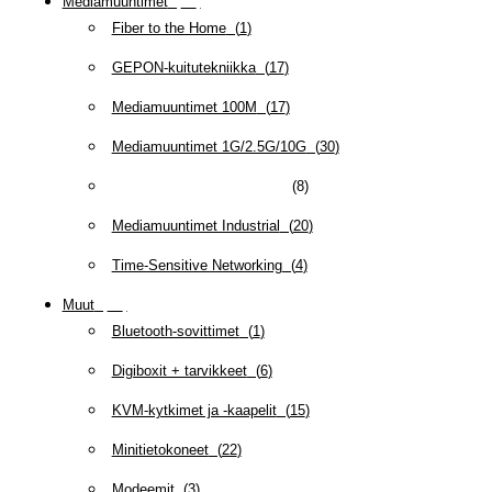
Mediamuuntimet
(
97
)
Fiber to the Home
(
1
)
GEPON-kuitutekniikka
(
17
)
Mediamuuntimet 100M
(
17
)
Mediamuuntimet 1G/2.5G/10G
(
30
)
Mediamuuntimet hallittavat
(
8
)
Mediamuuntimet Industrial
(
20
)
Time-Sensitive Networking
(
4
)
Muut
(
79
)
Bluetooth-sovittimet
(
1
)
Digiboxit + tarvikkeet
(
6
)
KVM-kytkimet ja -kaapelit
(
15
)
Minitietokoneet
(
22
)
Modeemit
(
3
)