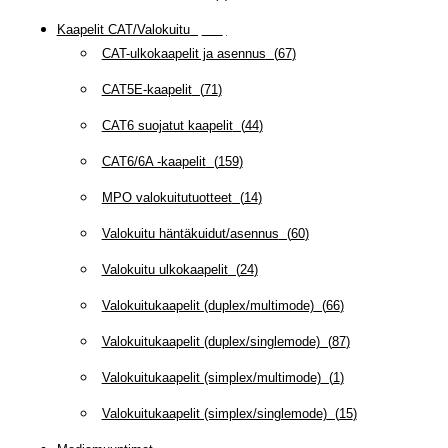
Kaapelit CAT/Valokuitu
(
608
)
CAT-ulkokaapelit ja asennus
(
67
)
CAT5E-kaapelit
(
71
)
CAT6 suojatut kaapelit
(
44
)
CAT6/6A -kaapelit
(
159
)
MPO valokuitutuotteet
(
14
)
Valokuitu häntäkuidut/asennus
(
60
)
Valokuitu ulkokaapelit
(
24
)
Valokuitukaapelit (duplex/multimode)
(
66
)
Valokuitukaapelit (duplex/singlemode)
(
87
)
Valokuitukaapelit (simplex/multimode)
(
1
)
Valokuitukaapelit (simplex/singlemode)
(
15
)