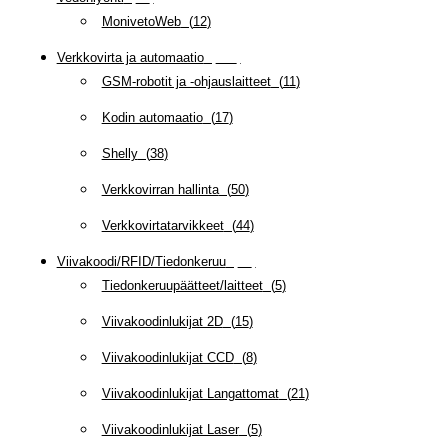
MonivetoWeb
(
12
)
Verkkovirta ja automaatio
(
160
)
GSM-robotit ja -ohjauslaitteet
(
11
)
Kodin automaatio
(
17
)
Shelly
(
38
)
Verkkovirran hallinta
(
50
)
Verkkovirtatarvikkeet
(
44
)
Viivakoodi/RFID/Tiedonkeruu
(
66
)
Tiedonkeruupäätteet/laitteet
(
5
)
Viivakoodinlukijat 2D
(
15
)
Viivakoodinlukijat CCD
(
8
)
Viivakoodinlukijat Langattomat
(
21
)
Viivakoodinlukijat Laser
(
5
)