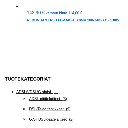
143,90
€
veroton hinta
114,66
€
REDUNDANT PSU FOR MC-16X0MR 100-240VAC / 130W
TUOTEKATEGORIAT
ADSL/VDSL/G.shdsl
(
35
)
ADSL-päätelaitteet
(
3
)
DSL/Telco tarvikkeet
(
9
)
G.SHDSL-päätelaitteet
(
2
)