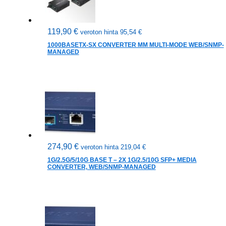
119,90
€
veroton hinta
95,54
€
1000BASETX-SX CONVERTER MM MULTI-MODE WEB/SNMP-
MANAGED
274,90
€
veroton hinta
219,04
€
1G/2.5G/5/10G BASE T – 2X 1G/2.5/10G SFP+ MEDIA
CONVERTER, WEB/SNMP-MANAGED