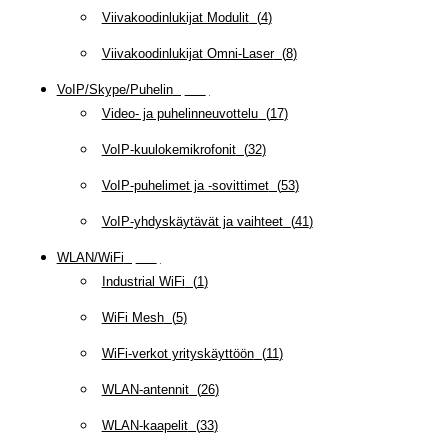
Viivakoodinlukijat Modulit
(
4
)
Viivakoodinlukijat Omni-Laser
(
8
)
VoIP/Skype/Puhelin
(
143
)
Video- ja puhelinneuvottelu
(
17
)
VoIP-kuulokemikrofonit
(
32
)
VoIP-puhelimet ja -sovittimet
(
53
)
VoIP-yhdyskäytävät ja vaihteet
(
41
)
WLAN/WiFi
(
109
)
Industrial WiFi
(
1
)
WiFi Mesh
(
5
)
WiFi-verkot yrityskäyttöön
(
11
)
WLAN-antennit
(
26
)
WLAN-kaapelit
(
33
)