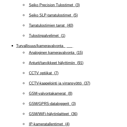
Seiko Precision Tulostimet
(
3
)
Seiko SLP-tarratulostimet
(
5
)
Tarratulostimien tarrat
(
40
)
Tulostinpalvelimet
(
1
)
Turvallisuus/kameravalvonta
(
335
)
Analoginen kameravalvonta
(
15
)
Anturit/tarvikkeet hälyttimiin
(
91
)
CCTV optiikat
(
7
)
CCTV-kaapelointi ja virransyöttö
(
37
)
GSM-valvontakamerat
(
8
)
GSM/GPRS-dataloggerit
(
3
)
GSM/WiFi-hälytinlaitteet
(
36
)
IP-kameratallentimet
(
4
)