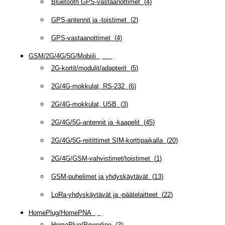
Bluetooth GPS-vastaanottimet
(
4
)
GPS-antennit ja -toistimet
(
2
)
GPS-vastaanottimet
(
4
)
GSM/2G/4G/5G/Mobiili
(
115
)
2G-kortit/modulit/adapterit
(
5
)
2G/4G-mokkulat, RS-232
(
6
)
2G/4G-mokkulat, USB
(
3
)
2G/4G/5G-antennit ja -kaapelit
(
45
)
2G/4G/5G-reitittimet SIM-korttipaikalla
(
20
)
2G/4G/GSM-vahvistimet/toistimet
(
1
)
GSM-puhelimet ja yhdyskäytävät
(
13
)
LoRa-yhdyskäytävät ja -päätelaitteet
(
22
)
HomePlug/HomePNA
(
8
)
HomePlug/Powerline
(
3
)