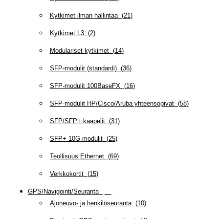
Kytkimet ilman hallintaa
(
21
)
Kytkimet L3
(
2
)
Modulariset kytkimet
(
14
)
SFP-modulit (standardi)
(
36
)
SFP-modulit 100BaseFX
(
16
)
SFP-modulit HP/Cisco/Aruba yhteensopivat
(
58
)
SFP/SFP+ kaapelit
(
31
)
SFP+ 10G-modulit
(
25
)
Teollisuus Ethernet
(
69
)
Verkkokortit
(
15
)
GPS/Navigointi/Seuranta
(
20
)
Ajoneuvo- ja henkilöseuranta
(
10
)