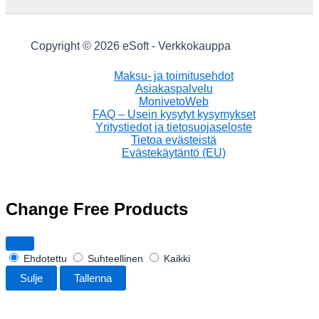
Copyright © 2026 eSoft - Verkkokauppa
Maksu- ja toimitusehdot
Asiakaspalvelu
MonivetoWeb
FAQ – Usein kysytyt kysymykset
Yritystiedot ja tietosuojaseloste
Tietoa evästeistä
Evästekäytäntö (EU)
Change Free Products
Ehdotettu
Suhteellinen
Kaikki
Sulje
Tallenna