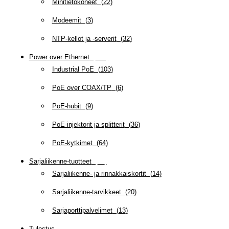
Minitietokoneet
(
22
)
Modeemit
(
3
)
NTP-kellot ja -serverit
(
32
)
Power over Ethernet
(
218
)
Industrial PoE
(
103
)
PoE over COAX/TP
(
6
)
PoE-hubit
(
9
)
PoE-injektorit ja splitterit
(
36
)
PoE-kytkimet
(
64
)
Sarjaliikenne-tuotteet
(
47
)
Sarjaliikenne- ja rinnakkaiskortit
(
14
)
Sarjaliikenne-tarvikkeet
(
20
)
Sarjaporttipalvelimet
(
13
)
Tulostus
(
69
)