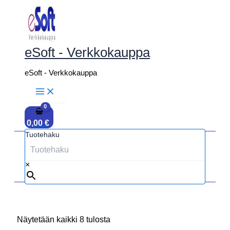
Siirry
sisältöön
eSoft - Verkkokauppa
eSoft - Verkkokauppa
0,00
€
Tuotehaku
×
Näytetään kaikki 8 tulosta