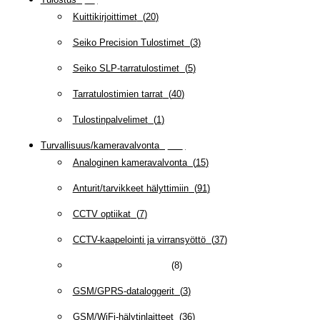
Kuittikirjoittimet
(
20
)
Seiko Precision Tulostimet
(
3
)
Seiko SLP-tarratulostimet
(
5
)
Tarratulostimien tarrat
(
40
)
Tulostinpalvelimet
(
1
)
Turvallisuus/kameravalvonta
(
335
)
Analoginen kameravalvonta
(
15
)
Anturit/tarvikkeet hälyttimiin
(
91
)
CCTV optiikat
(
7
)
CCTV-kaapelointi ja virransyöttö
(
37
)
GSM-valvontakamerat
(
8
)
GSM/GPRS-dataloggerit
(
3
)
GSM/WiFi-hälytinlaitteet
(
36
)