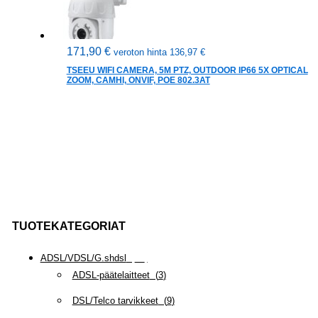
171,90
€
veroton hinta
136,97
€
TSEEU WIFI CAMERA, 5M PTZ, OUTDOOR IP66 5X OPTICAL
ZOOM, CAMHI, ONVIF, POE 802.3AT
TUOTEKATEGORIAT
ADSL/VDSL/G.shdsl
(
35
)
ADSL-päätelaitteet
(
3
)
DSL/Telco tarvikkeet
(
9
)