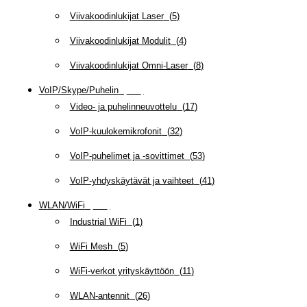
Viivakoodinlukijat Laser
(
5
)
Viivakoodinlukijat Modulit
(
4
)
Viivakoodinlukijat Omni-Laser
(
8
)
VoIP/Skype/Puhelin
(
143
)
Video- ja puhelinneuvottelu
(
17
)
VoIP-kuulokemikrofonit
(
32
)
VoIP-puhelimet ja -sovittimet
(
53
)
VoIP-yhdyskäytävät ja vaihteet
(
41
)
WLAN/WiFi
(
109
)
Industrial WiFi
(
1
)
WiFi Mesh
(
5
)
WiFi-verkot yrityskäyttöön
(
11
)
WLAN-antennit
(
26
)