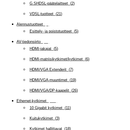
G.SHDSL-päätelaitteet
(
2
)
VDSL-tuotteet
(
21
)
Alennustuotteet
(
5
)
Esittely- ja poistotuotteet
(
5
)
AV-tiedonsiirto
(
63
)
HDMI-jakajat
(
5
)
HDMI-matriisikytkimet/kytkimet
(
6
)
HDMI/VGA Extenderit
(
7
)
HDMI/VGA-muuntimet
(
19
)
HDMI/VGA/DP-kaapelit
(
26
)
Ethernet-kytkimet
(
319
)
10 Gigabit kytkimet
(
11
)
Kuitukytkimet
(
3
)
Kytkimet hallittavat
(
18
)