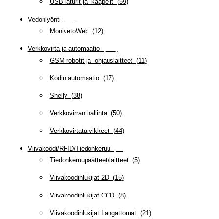
USB-laturit ja -kaapelit
(
59
)
Vedonlyönti
(
12
)
MonivetoWeb
(
12
)
Verkkovirta ja automaatio
(
160
)
GSM-robotit ja -ohjauslaitteet
(
11
)
Kodin automaatio
(
17
)
Shelly
(
38
)
Verkkovirran hallinta
(
50
)
Verkkovirtatarvikkeet
(
44
)
Viivakoodi/RFID/Tiedonkeruu
(
66
)
Tiedonkeruupäätteet/laitteet
(
5
)
Viivakoodinlukijat 2D
(
15
)
Viivakoodinlukijat CCD
(
8
)
Viivakoodinlukijat Langattomat
(
21
)