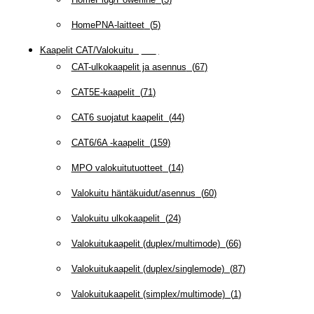
HomePNA-laitteet
(
5
)
Kaapelit CAT/Valokuitu
(
608
)
CAT-ulkokaapelit ja asennus
(
67
)
CAT5E-kaapelit
(
71
)
CAT6 suojatut kaapelit
(
44
)
CAT6/6A -kaapelit
(
159
)
MPO valokuitutuotteet
(
14
)
Valokuitu häntäkuidut/asennus
(
60
)
Valokuitu ulkokaapelit
(
24
)
Valokuitukaapelit (duplex/multimode)
(
66
)
Valokuitukaapelit (duplex/singlemode)
(
87
)
Valokuitukaapelit (simplex/multimode)
(
1
)