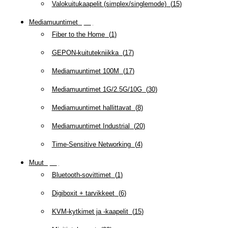
Valokuitukaapelit (simplex/singlemode)
(
15
)
Mediamuuntimet
(
97
)
Fiber to the Home
(
1
)
GEPON-kuitutekniikka
(
17
)
Mediamuuntimet 100M
(
17
)
Mediamuuntimet 1G/2.5G/10G
(
30
)
Mediamuuntimet hallittavat
(
8
)
Mediamuuntimet Industrial
(
20
)
Time-Sensitive Networking
(
4
)
Muut
(
79
)
Bluetooth-sovittimet
(
1
)
Digiboxit + tarvikkeet
(
6
)
KVM-kytkimet ja -kaapelit
(
15
)