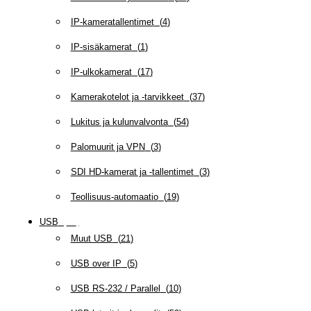
IP-kameratallentimet
(
4
)
IP-sisäkamerat
(
1
)
IP-ulkokamerat
(
17
)
Kamerakotelot ja -tarvikkeet
(
37
)
Lukitus ja kulunvalvonta
(
54
)
Palomuurit ja VPN
(
3
)
SDI HD-kamerat ja -tallentimet
(
3
)
Teollisuus-automaatio
(
19
)
USB
(
95
)
Muut USB
(
21
)
USB over IP
(
5
)
USB RS-232 / Parallel
(
10
)