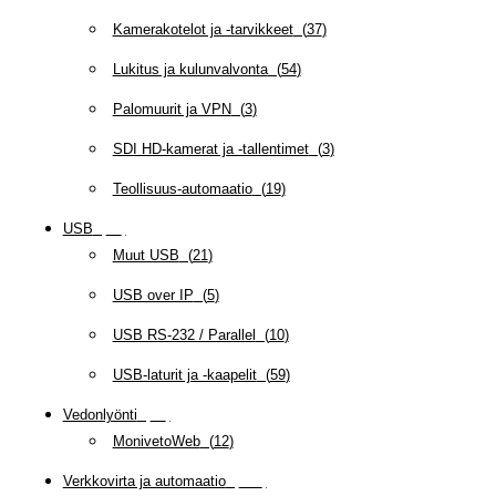
Kamerakotelot ja -tarvikkeet
(
37
)
Lukitus ja kulunvalvonta
(
54
)
Palomuurit ja VPN
(
3
)
SDI HD-kamerat ja -tallentimet
(
3
)
Teollisuus-automaatio
(
19
)
USB
(
95
)
Muut USB
(
21
)
USB over IP
(
5
)
USB RS-232 / Parallel
(
10
)
USB-laturit ja -kaapelit
(
59
)
Vedonlyönti
(
12
)
MonivetoWeb
(
12
)
Verkkovirta ja automaatio
(
160
)