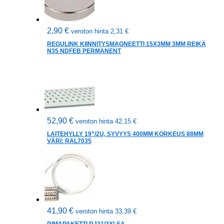
2,90
€
veroton hinta
2,31
€
REGULINK KIINNITYSMAGNEETTI 15X3MM 3MM REIKÄ
N35 NDFEB PERMANENT
52,90
€
veroton hinta
42,15
€
LAITEHYLLY 19”/2U, SYVYYS 400MM KORKEUS 88MM
VÄRI: RAL7035
41,90
€
veroton hinta
33,39
€