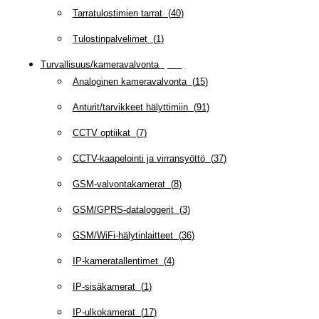
Tarratulostimien tarrat
(
40
)
Tulostinpalvelimet
(
1
)
Turvallisuus/kameravalvonta
(
335
)
Analoginen kameravalvonta
(
15
)
Anturit/tarvikkeet hälyttimiin
(
91
)
CCTV optiikat
(
7
)
CCTV-kaapelointi ja virransyöttö
(
37
)
GSM-valvontakamerat
(
8
)
GSM/GPRS-dataloggerit
(
3
)
GSM/WiFi-hälytinlaitteet
(
36
)
IP-kameratallentimet
(
4
)
IP-sisäkamerat
(
1
)
IP-ulkokamerat
(
17
)