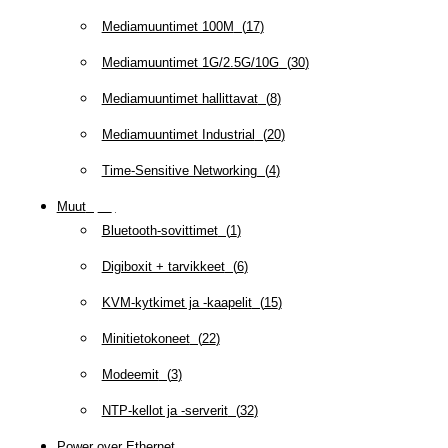
Mediamuuntimet 100M
(
17
)
Mediamuuntimet 1G/2.5G/10G
(
30
)
Mediamuuntimet hallittavat
(
8
)
Mediamuuntimet Industrial
(
20
)
Time-Sensitive Networking
(
4
)
Muut
(
79
)
Bluetooth-sovittimet
(
1
)
Digiboxit + tarvikkeet
(
6
)
KVM-kytkimet ja -kaapelit
(
15
)
Minitietokoneet
(
22
)
Modeemit
(
3
)
NTP-kellot ja -serverit
(
32
)
Power over Ethernet
(
218
)