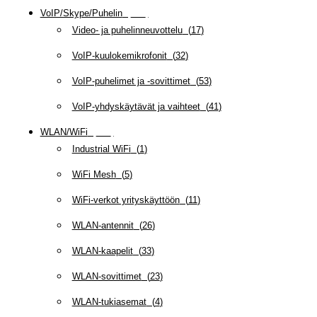
VoIP/Skype/Puhelin
(
143
)
Video- ja puhelinneuvottelu
(
17
)
VoIP-kuulokemikrofonit
(
32
)
VoIP-puhelimet ja -sovittimet
(
53
)
VoIP-yhdyskäytävät ja vaihteet
(
41
)
WLAN/WiFi
(
109
)
Industrial WiFi
(
1
)
WiFi Mesh
(
5
)
WiFi-verkot yrityskäyttöön
(
11
)
WLAN-antennit
(
26
)
WLAN-kaapelit
(
33
)
WLAN-sovittimet
(
23
)
WLAN-tukiasemat
(
4
)