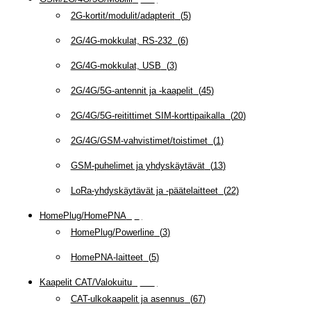
2G-kortit/modulit/adapterit
(
5
)
2G/4G-mokkulat, RS-232
(
6
)
2G/4G-mokkulat, USB
(
3
)
2G/4G/5G-antennit ja -kaapelit
(
45
)
2G/4G/5G-reitittimet SIM-korttipaikalla
(
20
)
2G/4G/GSM-vahvistimet/toistimet
(
1
)
GSM-puhelimet ja yhdyskäytävät
(
13
)
LoRa-yhdyskäytävät ja -päätelaitteet
(
22
)
HomePlug/HomePNA
(
8
)
HomePlug/Powerline
(
3
)
HomePNA-laitteet
(
5
)
Kaapelit CAT/Valokuitu
(
608
)
CAT-ulkokaapelit ja asennus
(
67
)