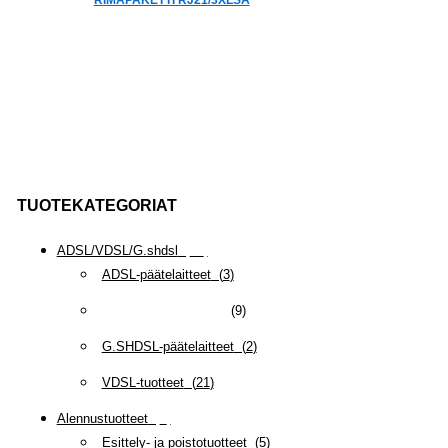
RIMAPAKETTI RJ21/3XLSA
TUOTEKATEGORIAT
ADSL/VDSL/G.shdsl
(
35
)
ADSL-päätelaitteet
(
3
)
DSL/Telco tarvikkeet
(
9
)
G.SHDSL-päätelaitteet
(
2
)
VDSL-tuotteet
(
21
)
Alennustuotteet
(
5
)
Esittely- ja poistotuotteet
(
5
)