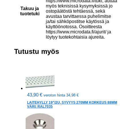
https://www.microdata.fi/tuki, auttaa
myös teknisissä kysymyksissä jo
Takuu ja
ostopäätöstä tehtäessä, sekä
tuotetuki
avustaa tarvittaessa puhelimitse
ja/tai sähköpostitse käytössä ja
käyttöönotossa. Osoitteesta
https://www.microdata.fi/ajurit/ ja
löytyy tuotekohtaisia ajureita.
Tutustu myös
43,90
€
veroton hinta
34,98
€
LAITEHYLLY 19”/2U, SYVYYS 270MM KORKEUS 88MM
VÄRI: RAL7035