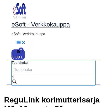
Siirry
sisältöön
eSoft - Verkkokauppa
eSoft - Verkkokauppa
0,00
€
Tuotehaku
×
ReguLink korimutterisarja