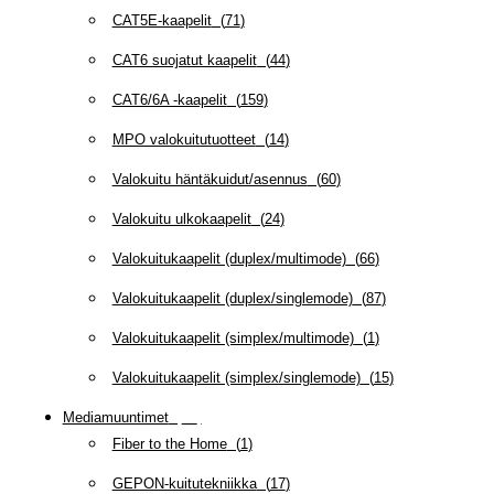
CAT5E-kaapelit
(
71
)
CAT6 suojatut kaapelit
(
44
)
CAT6/6A -kaapelit
(
159
)
MPO valokuitutuotteet
(
14
)
Valokuitu häntäkuidut/asennus
(
60
)
Valokuitu ulkokaapelit
(
24
)
Valokuitukaapelit (duplex/multimode)
(
66
)
Valokuitukaapelit (duplex/singlemode)
(
87
)
Valokuitukaapelit (simplex/multimode)
(
1
)
Valokuitukaapelit (simplex/singlemode)
(
15
)
Mediamuuntimet
(
97
)
Fiber to the Home
(
1
)
GEPON-kuitutekniikka
(
17
)