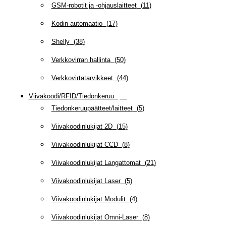
GSM-robotit ja -ohjauslaitteet
(
11
)
Kodin automaatio
(
17
)
Shelly
(
38
)
Verkkovirran hallinta
(
50
)
Verkkovirtatarvikkeet
(
44
)
Viivakoodi/RFID/Tiedonkeruu
(
66
)
Tiedonkeruupäätteet/laitteet
(
5
)
Viivakoodinlukijat 2D
(
15
)
Viivakoodinlukijat CCD
(
8
)
Viivakoodinlukijat Langattomat
(
21
)
Viivakoodinlukijat Laser
(
5
)
Viivakoodinlukijat Modulit
(
4
)
Viivakoodinlukijat Omni-Laser
(
8
)