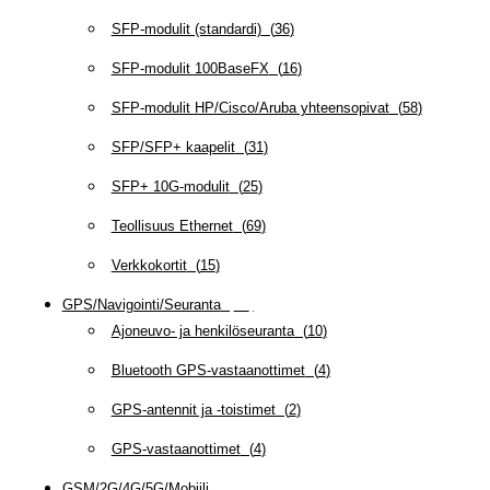
SFP-modulit (standardi)
(
36
)
SFP-modulit 100BaseFX
(
16
)
SFP-modulit HP/Cisco/Aruba yhteensopivat
(
58
)
SFP/SFP+ kaapelit
(
31
)
SFP+ 10G-modulit
(
25
)
Teollisuus Ethernet
(
69
)
Verkkokortit
(
15
)
GPS/Navigointi/Seuranta
(
20
)
Ajoneuvo- ja henkilöseuranta
(
10
)
Bluetooth GPS-vastaanottimet
(
4
)
GPS-antennit ja -toistimet
(
2
)
GPS-vastaanottimet
(
4
)
GSM/2G/4G/5G/Mobiili
(
115
)