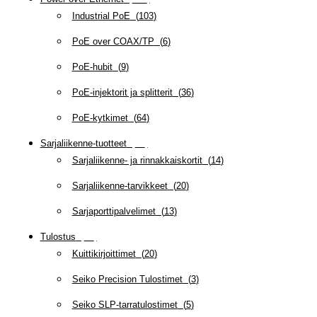
Industrial PoE
(
103
)
PoE over COAX/TP
(
6
)
PoE-hubit
(
9
)
PoE-injektorit ja splitterit
(
36
)
PoE-kytkimet
(
64
)
Sarjaliikenne-tuotteet
(
47
)
Sarjaliikenne- ja rinnakkaiskortit
(
14
)
Sarjaliikenne-tarvikkeet
(
20
)
Sarjaporttipalvelimet
(
13
)
Tulostus
(
69
)
Kuittikirjoittimet
(
20
)
Seiko Precision Tulostimet
(
3
)
Seiko SLP-tarratulostimet
(
5
)