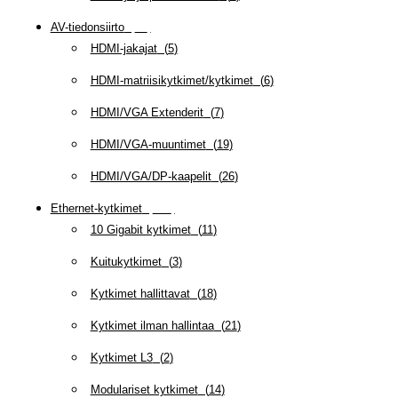
AV-tiedonsiirto
(
63
)
HDMI-jakajat
(
5
)
HDMI-matriisikytkimet/kytkimet
(
6
)
HDMI/VGA Extenderit
(
7
)
HDMI/VGA-muuntimet
(
19
)
HDMI/VGA/DP-kaapelit
(
26
)
Ethernet-kytkimet
(
319
)
10 Gigabit kytkimet
(
11
)
Kuitukytkimet
(
3
)
Kytkimet hallittavat
(
18
)
Kytkimet ilman hallintaa
(
21
)
Kytkimet L3
(
2
)
Modulariset kytkimet
(
14
)