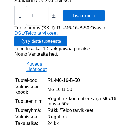
Saatavuus:
202 varastossa
ReguLink
korimutterisarja
-
+
Lisää koriin
M6x16
musta
Tuotetunnus (SKU):
RL-M6-16-B-50
Osasto:
50x
DSL/Telco tarvikkeet
määrä
Toimitusaika: 1-2 arkipäivää postitse.
Nouto Vantaalta heti.
Kuvaus
Lisätiedot
Tuotekoodi:
RL-M6-16-B-50
Valmistajan
M6-16-B-50
koodi:
ReguLink korimutterisarja M6x16
Tuotteen nimi:
musta 50x
Tuoteryhmä:
Räkki/Telco tarvikkeet
Valmistaja:
ReguLink
Takuuaika:
24 kk