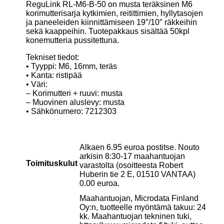
ReguLink RL-M6-B-50 on musta teräksinen M6
korimutterisarja kytkimien, reitittimien, hyllytasojen
ja paneeleiden kiinnittämiseen 19″/10″ räkkeihin
sekä kaappeihin. Tuotepakkaus sisältää 50kpl
konemutteria pussitettuna.
Tekniset tiedot:
• Tyyppi: M6, 16mm, teräs
• Kanta: ristipää
• Väri:
– Korimutteri + ruuvi: musta
– Muovinen aluslevy: musta
• Sähkönumero: 7212303
Alkaen 6.95 euroa postitse. Nouto
arkisin 8:30-17 maahantuojan
Toimituskulut
varastolta (osoitteesta Robert
Huberin tie 2 E, 01510 VANTAA)
0.00 euroa.
Maahantuojan, Microdata Finland
Oy:n, tuotteelle myöntämä takuu: 24
kk. Maahantuojan tekninen tuki,