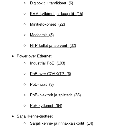
Digiboxit + tarvikkeet
(
6
)
KVM-kytkimet ja -kaapelit
(
15
)
Minitietokoneet
(
22
)
Modeemit
(
3
)
NTP-kellot ja -serverit
(
32
)
Power over Ethernet
(
218
)
Industrial PoE
(
103
)
PoE over COAX/TP
(
6
)
PoE-hubit
(
9
)
PoE-injektorit ja splitterit
(
36
)
PoE-kytkimet
(
64
)
Sarjaliikenne-tuotteet
(
47
)
Sarjaliikenne- ja rinnakkaiskortit
(
14
)