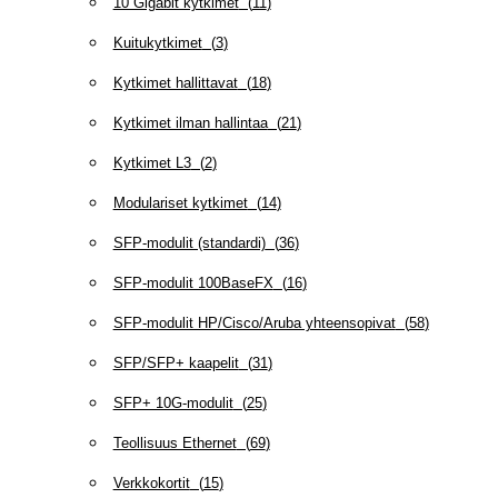
10 Gigabit kytkimet
(
11
)
Kuitukytkimet
(
3
)
Kytkimet hallittavat
(
18
)
Kytkimet ilman hallintaa
(
21
)
Kytkimet L3
(
2
)
Modulariset kytkimet
(
14
)
SFP-modulit (standardi)
(
36
)
SFP-modulit 100BaseFX
(
16
)
SFP-modulit HP/Cisco/Aruba yhteensopivat
(
58
)
SFP/SFP+ kaapelit
(
31
)
SFP+ 10G-modulit
(
25
)
Teollisuus Ethernet
(
69
)
Verkkokortit
(
15
)