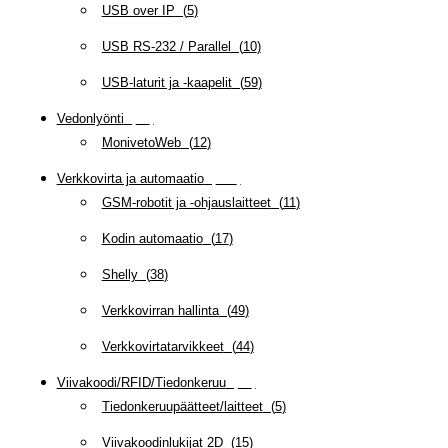
USB over IP
(
5
)
USB RS-232 / Parallel
(
10
)
USB-laturit ja -kaapelit
(
59
)
Vedonlyönti
(
12
)
MonivetoWeb
(
12
)
Verkkovirta ja automaatio
(
159
)
GSM-robotit ja -ohjauslaitteet
(
11
)
Kodin automaatio
(
17
)
Shelly
(
38
)
Verkkovirran hallinta
(
49
)
Verkkovirtatarvikkeet
(
44
)
Viivakoodi/RFID/Tiedonkeruu
(
66
)
Tiedonkeruupäätteet/laitteet
(
5
)
Viivakoodinlukijat 2D
(
15
)