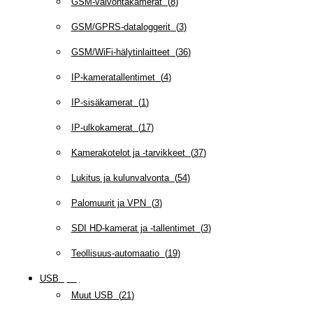
GSM-valvontakamerat
(
8
)
GSM/GPRS-dataloggerit
(
3
)
GSM/WiFi-hälytinlaitteet
(
36
)
IP-kameratallentimet
(
4
)
IP-sisäkamerat
(
1
)
IP-ulkokamerat
(
17
)
Kamerakotelot ja -tarvikkeet
(
37
)
Lukitus ja kulunvalvonta
(
54
)
Palomuurit ja VPN
(
3
)
SDI HD-kamerat ja -tallentimet
(
3
)
Teollisuus-automaatio
(
19
)
USB
(
95
)
Muut USB
(
21
)