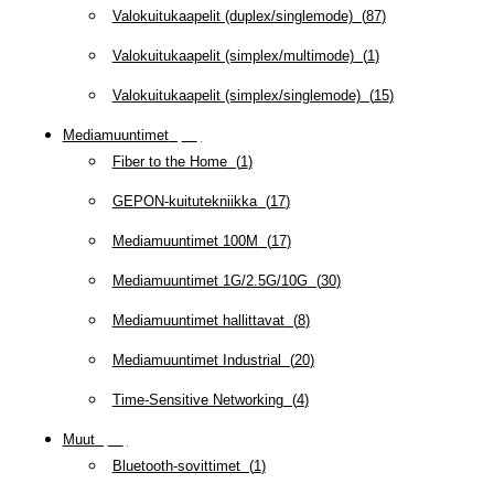
Valokuitukaapelit (duplex/singlemode)
(
87
)
Valokuitukaapelit (simplex/multimode)
(
1
)
Valokuitukaapelit (simplex/singlemode)
(
15
)
Mediamuuntimet
(
97
)
Fiber to the Home
(
1
)
GEPON-kuitutekniikka
(
17
)
Mediamuuntimet 100M
(
17
)
Mediamuuntimet 1G/2.5G/10G
(
30
)
Mediamuuntimet hallittavat
(
8
)
Mediamuuntimet Industrial
(
20
)
Time-Sensitive Networking
(
4
)
Muut
(
79
)
Bluetooth-sovittimet
(
1
)