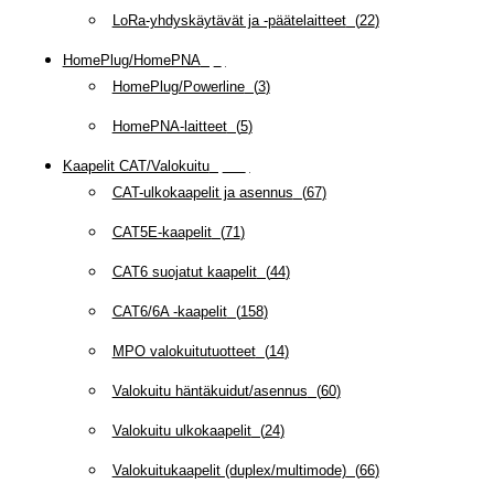
LoRa-yhdyskäytävät ja -päätelaitteet
(
22
)
HomePlug/HomePNA
(
8
)
HomePlug/Powerline
(
3
)
HomePNA-laitteet
(
5
)
Kaapelit CAT/Valokuitu
(
607
)
CAT-ulkokaapelit ja asennus
(
67
)
CAT5E-kaapelit
(
71
)
CAT6 suojatut kaapelit
(
44
)
CAT6/6A -kaapelit
(
158
)
MPO valokuitutuotteet
(
14
)
Valokuitu häntäkuidut/asennus
(
60
)
Valokuitu ulkokaapelit
(
24
)
Valokuitukaapelit (duplex/multimode)
(
66
)