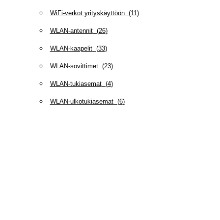
WiFi-verkot yrityskäyttöön
(
11
)
WLAN-antennit
(
26
)
WLAN-kaapelit
(
33
)
WLAN-sovittimet
(
23
)
WLAN-tukiasemat
(
4
)
WLAN-ulkotukiasemat
(
6
)