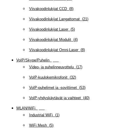
Viivakoodinlukijat CCD
(
8
)
Viivakoodinlukijat Langattomat
(
21
)
Viivakoodinlukijat Laser
(
5
)
Viivakoodinlukijat Modulit
(
4
)
Viivakoodinlukijat Omni-Laser
(
8
)
VoIP/Skype/Puhelin
(
142
)
Video- ja puhelinneuvottelu
(
17
)
VoIP-kuulokemikrofonit
(
32
)
VoIP-puhelimet ja -sovittimet
(
53
)
VoIP-yhdyskäytävät ja vaihteet
(
40
)
WLAN/WiFi
(
109
)
Industrial WiFi
(
1
)
WiFi Mesh
(
5
)