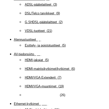
ADSL-päätelaitteet
(
3
)
DSL/Telco tarvikkeet
(
9
)
G.SHDSL-päätelaitteet
(
2
)
VDSL-tuotteet
(
21
)
Alennustuotteet
(
5
)
Esittely- ja poistotuotteet
(
5
)
AV-tiedonsiirto
(
63
)
HDMI-jakajat
(
5
)
HDMI-matriisikytkimet/kytkimet
(
6
)
HDMI/VGA Extenderit
(
7
)
HDMI/VGA-muuntimet
(
19
)
HDMI/VGA/DP-kaapelit
(
26
)
Ethernet-kytkimet
(
319
)