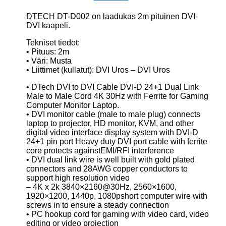
DTECH DT-D002 on laadukas 2m pituinen DVI-
DVI kaapeli.
Tekniset tiedot:
• Pituus: 2m
• Väri: Musta
• Liittimet (kullatut): DVI Uros – DVI Uros
• DTech DVI to DVI Cable DVI-D 24+1 Dual Link
Male to Male Cord 4K 30Hz with Ferrite for Gaming
Computer Monitor Laptop.
• DVI monitor cable (male to male plug) connects
laptop to projector, HD monitor, KVM, and other
digital video interface display system with DVI-D
24+1 pin port Heavy duty DVI port cable with ferrite
core protects againstEMI/RFI interference
• DVI dual link wire is well built with gold plated
connectors and 28AWG copper conductors to
support high resolution video
– 4K x 2k 3840×2160@30Hz, 2560×1600,
1920×1200, 1440p, 1080pshort computer wire with
screws in to ensure a steady connection
• PC hookup cord for gaming with video card, video
editing or video projection