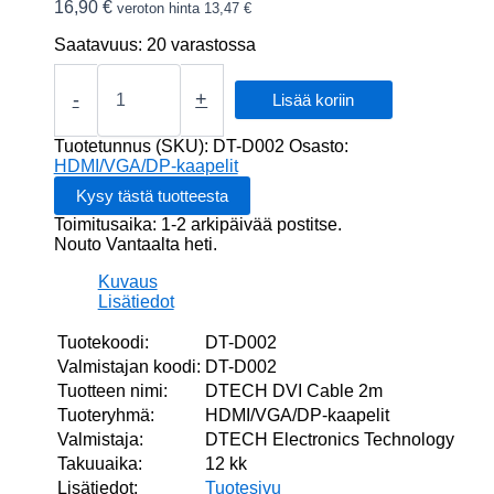
16,90
€
veroton hinta
13,47
€
Saatavuus:
20 varastossa
DTECH
DVI
-
+
Lisää koriin
Cable
2m
Tuotetunnus (SKU):
DT-D002
Osasto:
määrä
HDMI/VGA/DP-kaapelit
Toimitusaika: 1-2 arkipäivää postitse.
Nouto Vantaalta heti.
Kuvaus
Lisätiedot
Tuotekoodi:
DT-D002
Valmistajan koodi:
DT-D002
Tuotteen nimi:
DTECH DVI Cable 2m
Tuoteryhmä:
HDMI/VGA/DP-kaapelit
Valmistaja:
DTECH Electronics Technology
Takuuaika:
12 kk
Lisätiedot:
Tuotesivu