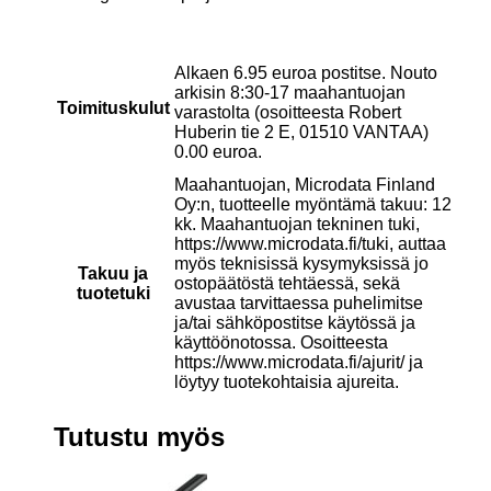
Alkaen 6.95 euroa postitse. Nouto
arkisin 8:30-17 maahantuojan
Toimituskulut
varastolta (osoitteesta Robert
Huberin tie 2 E, 01510 VANTAA)
0.00 euroa.
Maahantuojan, Microdata Finland
Oy:n, tuotteelle myöntämä takuu: 12
kk. Maahantuojan tekninen tuki,
https://www.microdata.fi/tuki, auttaa
myös teknisissä kysymyksissä jo
Takuu ja
ostopäätöstä tehtäessä, sekä
tuotetuki
avustaa tarvittaessa puhelimitse
ja/tai sähköpostitse käytössä ja
käyttöönotossa. Osoitteesta
https://www.microdata.fi/ajurit/ ja
löytyy tuotekohtaisia ajureita.
Tutustu myös