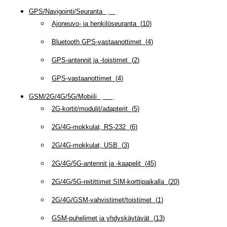
GPS/Navigointi/Seuranta
(
20
)
Ajoneuvo- ja henkilöseuranta
(
10
)
Bluetooth GPS-vastaanottimet
(
4
)
GPS-antennit ja -toistimet
(
2
)
GPS-vastaanottimet
(
4
)
GSM/2G/4G/5G/Mobiili
(
115
)
2G-kortit/modulit/adapterit
(
5
)
2G/4G-mokkulat, RS-232
(
6
)
2G/4G-mokkulat, USB
(
3
)
2G/4G/5G-antennit ja -kaapelit
(
45
)
2G/4G/5G-reitittimet SIM-korttipaikalla
(
20
)
2G/4G/GSM-vahvistimet/toistimet
(
1
)
GSM-puhelimet ja yhdyskäytävät
(
13
)