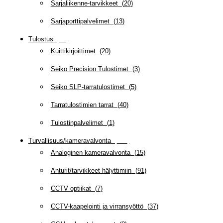
Sarjaliikenne-tarvikkeet
(
20
)
Sarjaporttipalvelimet
(
13
)
Tulostus
(
69
)
Kuittikirjoittimet
(
20
)
Seiko Precision Tulostimet
(
3
)
Seiko SLP-tarratulostimet
(
5
)
Tarratulostimien tarrat
(
40
)
Tulostinpalvelimet
(
1
)
Turvallisuus/kameravalvonta
(
335
)
Analoginen kameravalvonta
(
15
)
Anturit/tarvikkeet hälyttimiin
(
91
)
CCTV optiikat
(
7
)
CCTV-kaapelointi ja virransyöttö
(
37
)