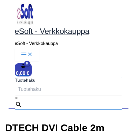
Siirry
sisältöön
eSoft - Verkkokauppa
eSoft - Verkkokauppa
0,00
€
Tuotehaku
×
DTECH DVI Cable 2m