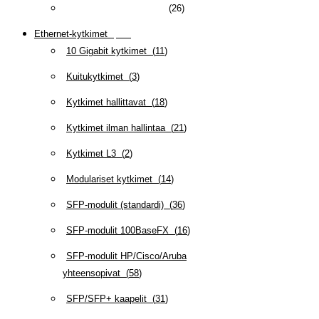
HDMI/VGA/DP-kaapelit
(
26
)
Ethernet-kytkimet
(
319
)
10 Gigabit kytkimet
(
11
)
Kuitukytkimet
(
3
)
Kytkimet hallittavat
(
18
)
Kytkimet ilman hallintaa
(
21
)
Kytkimet L3
(
2
)
Modulariset kytkimet
(
14
)
SFP-modulit (standardi)
(
36
)
SFP-modulit 100BaseFX
(
16
)
SFP-modulit HP/Cisco/Aruba
yhteensopivat
(
58
)
SFP/SFP+ kaapelit
(
31
)