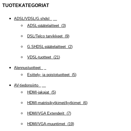
TUOTEKATEGORIAT
ADSL/VDSL/G.shdsl
(
35
)
ADSL-päätelaitteet
(
3
)
DSL/Telco tarvikkeet
(
9
)
G.SHDSL-päätelaitteet
(
2
)
VDSL-tuotteet
(
21
)
Alennustuotteet
(
5
)
Esittely- ja poistotuotteet
(
5
)
AV-tiedonsiirto
(
63
)
HDMI-jakajat
(
5
)
HDMI-matriisikytkimet/kytkimet
(
6
)
HDMI/VGA Extenderit
(
7
)
HDMI/VGA-muuntimet
(
19
)