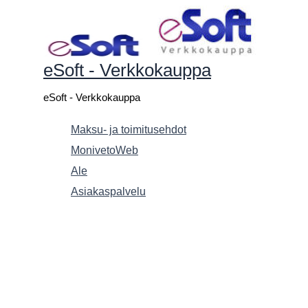
Siirry
sisältöön
eSoft - Verkkokauppa
eSoft - Verkkokauppa
Maksu- ja toimitusehdot
MonivetoWeb
Ale
Asiakaspalvelu