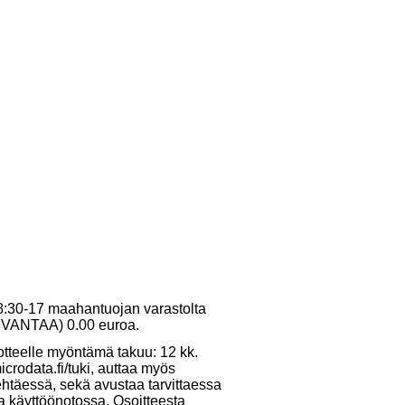
 8:30-17 maahantuojan varastolta
10 VANTAA) 0.00 euroa.
otteelle myöntämä takuu: 12 kk.
crodata.fi/tuki, auttaa myös
ehtäessä, sekä avustaa tarvittaessa
ja käyttöönotossa. Osoitteesta