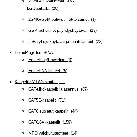
2G/4G/5G-reitittimet SIM-
korttipaikalla
(
20
)
2G/4G/GSM-vahvistimet/toistimet
(
1
)
GSM-puhelimet ja yhdyskäytävät
(
13
)
LoRa-yhdyskäytävät ja -päätelaitteet
(
22
)
HomePlug/HomePNA
(
8
)
HomePlug/Powerline
(
3
)
HomePNA-laitteet
(
5
)
Kaapelit CAT/Valokuitu
(
608
)
CAT-ulkokaapelit ja asennus
(
67
)
CAT5E-kaapelit
(
71
)
CAT6 suojatut kaapelit
(
44
)
CAT6/6A -kaapelit
(
159
)
MPO valokuitutuotteet
(
14
)