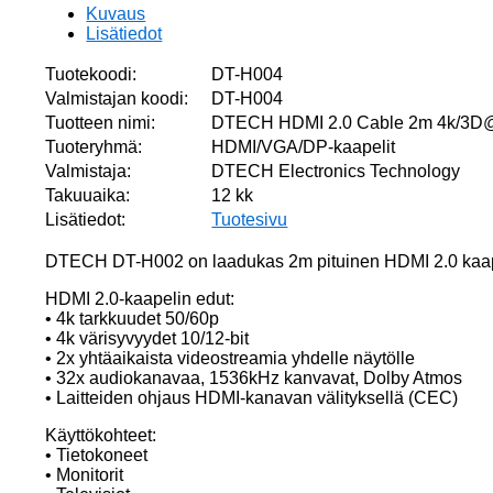
Kuvaus
Lisätiedot
Tuotekoodi:
DT-H004
Valmistajan koodi:
DT-H004
Tuotteen nimi:
DTECH HDMI 2.0 Cable 2m 4k/3
Tuoteryhmä:
HDMI/VGA/DP-kaapelit
Valmistaja:
DTECH Electronics Technology
Takuuaika:
12 kk
Lisätiedot:
Tuotesivu
DTECH DT-H002 on laadukas 2m pituinen HDMI 2.0 kaapel
HDMI 2.0-kaapelin edut:
• 4k tarkkuudet 50/60p
• 4k värisyvyydet 10/12-bit
• 2x yhtäaikaista videostreamia yhdelle näytölle
• 32x audiokanavaa, 1536kHz kanvavat, Dolby Atmos
• Laitteiden ohjaus HDMI-kanavan välityksellä (CEC)
Käyttökohteet:
• Tietokoneet
• Monitorit