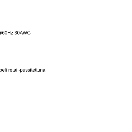
D@60Hz 30AWG
i retail-pussitettuna