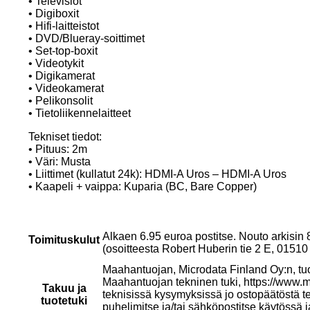
• Televisiot
• Digiboxit
• Hifi-laitteistot
• DVD/Blueray-soittimet
• Set-top-boxit
• Videotykit
• Digikamerat
• Videokamerat
• Pelikonsolit
• Tietoliikennelaitteet
Tekniset tiedot:
• Pituus: 2m
• Väri: Musta
• Liittimet (kullatut 24k): HDMI-A Uros – HDMI-A Uros
• Kaapeli + vaippa: Kuparia (BC, Bare Copper)
Alkaen 6.95 euroa postitse. Nouto arkisin
Toimituskulut
(osoitteesta Robert Huberin tie 2 E, 015
Maahantuojan, Microdata Finland Oy:n, tu
Maahantuojan tekninen tuki, https://www.mi
Takuu ja
teknisissä kysymyksissä jo ostopäätöstä t
tuotetuki
puhelimitse ja/tai sähköpostitse käytössä 