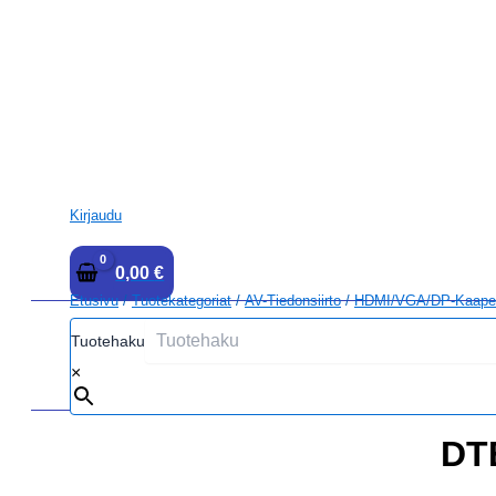
Kirjaudu
0,00
€
Etusivu
/
Tuotekategoriat
/
AV-Tiedonsiirto
/
HDMI/VGA/DP-Kaapel
Tuotehaku
×
DT