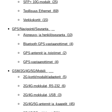
SFP+ 10G-modulit
(
25
)
Teollisuus Ethernet
(
69
)
Verkkokortit
(
15
)
GPS/Navigointi/Seuranta
(
20
)
Ajoneuvo- ja henkilöseuranta
(
10
)
Bluetooth GPS-vastaanottimet
(
4
)
GPS-antennit ja -toistimet
(
2
)
GPS-vastaanottimet
(
4
)
GSM/2G/4G/5G/Mobiili
(
115
)
2G-kortit/modulit/adapterit
(
5
)
2G/4G-mokkulat, RS-232
(
6
)
2G/4G-mokkulat, USB
(
3
)
2G/4G/5G-antennit ja -kaapelit
(
45
)