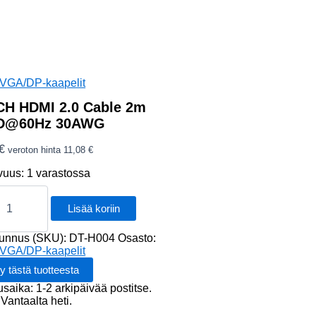
VGA/DP-kaapelit
H HDMI 2.0 Cable 2m
3D@60Hz 30AWG
€
veroton hinta
11,08
€
vuus:
1 varastossa
H
Lisää koriin
tunnus (SKU):
DT-H004
Osasto:
VGA/DP-kaapelit
@60Hz
G
usaika: 1-2 arkipäivää postitse.
Vantaalta heti.