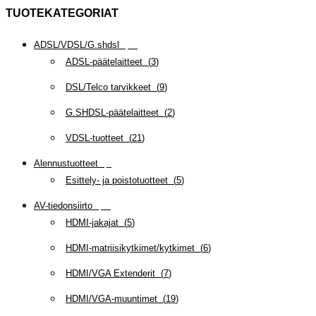
TUOTEKATEGORIAT
ADSL/VDSL/G.shdsl
(
35
)
ADSL-päätelaitteet
(
3
)
DSL/Telco tarvikkeet
(
9
)
G.SHDSL-päätelaitteet
(
2
)
VDSL-tuotteet
(
21
)
Alennustuotteet
(
5
)
Esittely- ja poistotuotteet
(
5
)
AV-tiedonsiirto
(
63
)
HDMI-jakajat
(
5
)
HDMI-matriisikytkimet/kytkimet
(
6
)
HDMI/VGA Extenderit
(
7
)
HDMI/VGA-muuntimet
(
19
)