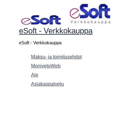
Siirry
sisältöön
eSoft - Verkkokauppa
eSoft - Verkkokauppa
Maksu- ja toimitusehdot
MonivetoWeb
Ale
Asiakaspalvelu