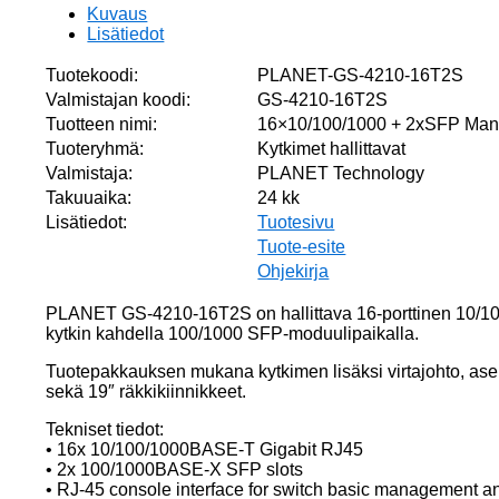
Kuvaus
Lisätiedot
Tuotekoodi:
PLANET-GS-4210-16T2S
Valmistajan koodi:
GS-4210-16T2S
Tuotteen nimi:
16×10/100/1000 + 2xSFP Man
Tuoteryhmä:
Kytkimet hallittavat
Valmistaja:
PLANET Technology
Takuuaika:
24 kk
Lisätiedot:
Tuotesivu
Tuote-esite
Ohjekirja
PLANET GS-4210-16T2S on hallittava 16-porttinen 10/10
kytkin kahdella 100/1000 SFP-moduulipaikalla.
Tuotepakkauksen mukana kytkimen lisäksi virtajohto, as
sekä 19″ räkkikiinnikkeet.
Tekniset tiedot:
• 16x 10/100/1000BASE-T Gigabit RJ45
• 2x 100/1000BASE-X SFP slots
• RJ-45 console interface for switch basic management a