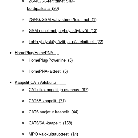
2G/4G/5G-reitittimet SIM-
korttipaikalla
(
20
)
2G/4G/GSM-vahvistimet/toistimet
(
1
)
GSM-puhelimet ja yhdyskäytävät
(
13
)
LoRa-yhdyskäytävät ja -päätelaitteet
(
22
)
HomePlug/HomePNA
(
8
)
HomePlug/Powerline
(
3
)
HomePNA-laitteet
(
5
)
Kaapelit CAT/Valokuitu
(
607
)
CAT-ulkokaapelit ja asennus
(
67
)
CAT5E-kaapelit
(
71
)
CAT6 suojatut kaapelit
(
44
)
CAT6/6A -kaapelit
(
158
)
MPO valokuitutuotteet
(
14
)