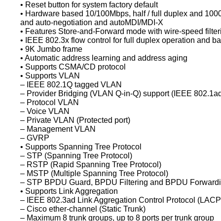
• Reset button for system factory default
• Hardware based 10/100Mbps, half / full duplex and 100
and auto-negotiation and autoMDI/MDI-X
• Features Store-and-Forward mode with wire-speed filter
• IEEE 802.3x flow control for full duplex operation and b
• 9K Jumbo frame
• Automatic address learning and address aging
• Supports CSMA/CD protocol
• Supports VLAN
– IEEE 802.1Q tagged VLAN
– Provider Bridging (VLAN Q-in-Q) support (IEEE 802.1a
– Protocol VLAN
– Voice VLAN
– Private VLAN (Protected port)
– Management VLAN
– GVRP
• Supports Spanning Tree Protocol
– STP (Spanning Tree Protocol)
– RSTP (Rapid Spanning Tree Protocol)
– MSTP (Multiple Spanning Tree Protocol)
– STP BPDU Guard, BPDU Filtering and BPDU Forward
• Supports Link Aggregation
– IEEE 802.3ad Link Aggregation Control Protocol (LACP
– Cisco ether-channel (Static Trunk)
– Maximum 8 trunk groups, up to 8 ports per trunk group