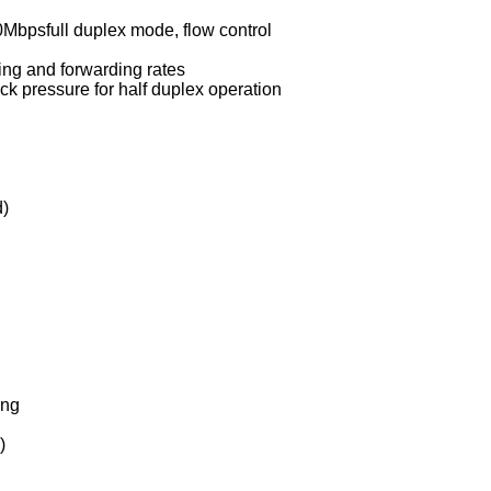
0Mbpsfull duplex mode, flow control
ing and forwarding rates
ack pressure for half duplex operation
d)
ing
)