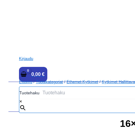
Kirjaudu
0,00
€
Etusivu
/
Tuotekategoriat
/
Ethernet-Kytkimet
/
Kytkimet Hallittava
Tuotehaku
×
16