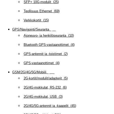
SFP+ 10G-modulit
(
25
)
Teollisuus Ethernet
(
69
)
Verkkokortit
(
15
)
GPS/Navigointi/Seuranta
(
20
)
Ajoneuvo- ja henkilöseuranta
(
10
)
Bluetooth GPS-vastaanottimet
(
4
)
GPS-antennit ja -toistimet
(
2
)
GPS-vastaanottimet
(
4
)
GSM/2G/4G/5G/Mobiili
(
115
)
2G-kortit/modulit/adapterit
(
5
)
2G/4G-mokkulat, RS-232
(
6
)
2G/4G-mokkulat, USB
(
3
)
2G/4G/5G-antennit ja -kaapelit
(
45
)