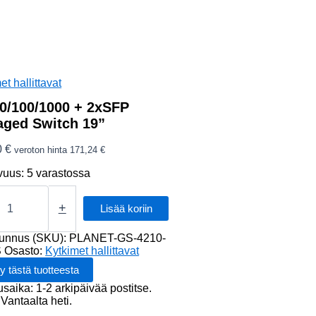
et hallittavat
0/100/1000 + 2xSFP
ged Switch 19”
0
€
veroton hinta
171,24
€
vuus:
5 varastossa
100/1000
+
Lisää koriin
ed
tunnus (SKU):
PLANET-GS-4210-
S
Osasto:
Kytkimet hallittavat
usaika: 1-2 arkipäivää postitse.
Vantaalta heti.