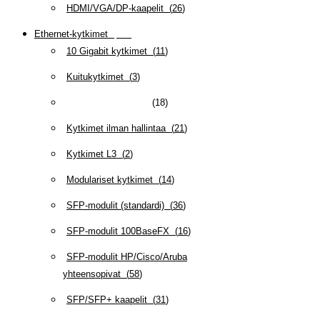
HDMI/VGA/DP-kaapelit
(
26
)
Ethernet-kytkimet
(
319
)
10 Gigabit kytkimet
(
11
)
Kuitukytkimet
(
3
)
Kytkimet hallittavat
(
18
)
Kytkimet ilman hallintaa
(
21
)
Kytkimet L3
(
2
)
Modulariset kytkimet
(
14
)
SFP-modulit (standardi)
(
36
)
SFP-modulit 100BaseFX
(
16
)
SFP-modulit HP/Cisco/Aruba
yhteensopivat
(
58
)
SFP/SFP+ kaapelit
(
31
)