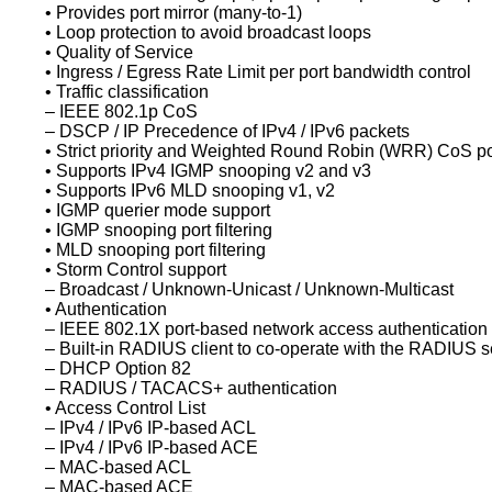
• Provides port mirror (many-to-1)
• Loop protection to avoid broadcast loops
• Quality of Service
• Ingress / Egress Rate Limit per port bandwidth control
• Traffic classification
– IEEE 802.1p CoS
– DSCP / IP Precedence of IPv4 / IPv6 packets
• Strict priority and Weighted Round Robin (WRR) CoS po
• Supports IPv4 IGMP snooping v2 and v3
• Supports IPv6 MLD snooping v1, v2
• IGMP querier mode support
• IGMP snooping port filtering
• MLD snooping port filtering
• Storm Control support
– Broadcast / Unknown-Unicast / Unknown-Multicast
• Authentication
– IEEE 802.1X port-based network access authentication
– Built-in RADIUS client to co-operate with the RADIUS s
– DHCP Option 82
– RADIUS / TACACS+ authentication
• Access Control List
– IPv4 / IPv6 IP-based ACL
– IPv4 / IPv6 IP-based ACE
– MAC-based ACL
– MAC-based ACE