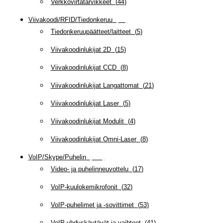
Verkkovirtatarvikkeet
(
44
)
Viivakoodi/RFID/Tiedonkeruu
(
66
)
Tiedonkeruupäätteet/laitteet
(
5
)
Viivakoodinlukijat 2D
(
15
)
Viivakoodinlukijat CCD
(
8
)
Viivakoodinlukijat Langattomat
(
21
)
Viivakoodinlukijat Laser
(
5
)
Viivakoodinlukijat Modulit
(
4
)
Viivakoodinlukijat Omni-Laser
(
8
)
VoIP/Skype/Puhelin
(
143
)
Video- ja puhelinneuvottelu
(
17
)
VoIP-kuulokemikrofonit
(
32
)
VoIP-puhelimet ja -sovittimet
(
53
)
VoIP-yhdyskäytävät ja vaihteet
(
41
)