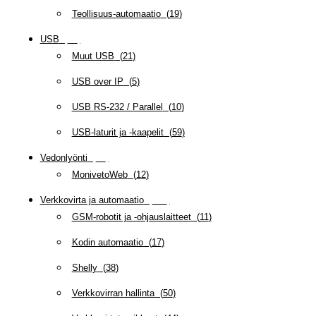
Teollisuus-automaatio
(
19
)
USB
(
95
)
Muut USB
(
21
)
USB over IP
(
5
)
USB RS-232 / Parallel
(
10
)
USB-laturit ja -kaapelit
(
59
)
Vedonlyönti
(
12
)
MonivetoWeb
(
12
)
Verkkovirta ja automaatio
(
160
)
GSM-robotit ja -ohjauslaitteet
(
11
)
Kodin automaatio
(
17
)
Shelly
(
38
)
Verkkovirran hallinta
(
50
)