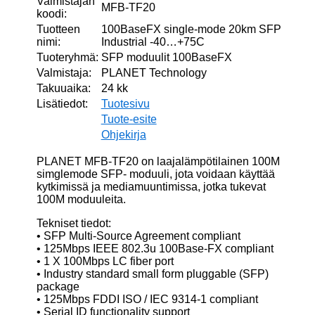
Valmistajan
MFB-TF20
koodi:
Tuotteen
100BaseFX single-mode 20km SFP
nimi:
Industrial -40…+75C
Tuoteryhmä:
SFP moduulit 100BaseFX
Valmistaja:
PLANET Technology
Takuuaika:
24 kk
Lisätiedot:
Tuotesivu
Tuote-esite
Ohjekirja
PLANET MFB-TF20 on laajalämpötilainen 100M
simglemode SFP- moduuli, jota voidaan käyttää
kytkimissä ja mediamuuntimissa, jotka tukevat
100M moduuleita.
Tekniset tiedot:
• SFP Multi-Source Agreement compliant
• 125Mbps IEEE 802.3u 100Base-FX compliant
• 1 X 100Mbps LC fiber port
• Industry standard small form pluggable (SFP)
package
• 125Mbps FDDI ISO / IEC 9314-1 compliant
• Serial ID functionality support