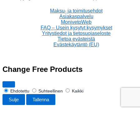
Maksu- ja toimitusehdot
Asiakaspalvelu
MonivetoWeb
FAQ – Usein kysytyt kysymykset
Yritystiedot ja tietosuojaseloste
Tietoa evästeistä
Evästekäytäntö (EU)
Change Free Products
Ehdotettu
Suhteellinen
Kaikki
Sulje
Tallenna