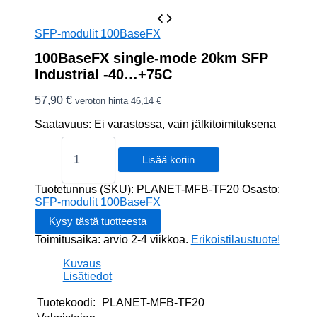
SFP-modulit 100BaseFX
100BaseFX single-mode 20km SFP
Industrial -40…+75C
57,90
€
veroton hinta
46,14
€
Saatavuus:
Ei varastossa, vain jälkitoimituksena
100BaseFX
single-
Lisää koriin
mode
20km
Tuotetunnus (SKU):
PLANET-MFB-TF20
Osasto:
SFP
SFP-modulit 100BaseFX
Industrial
-40...+75C
Toimitusaika: arvio 2-4 viikkoa.
Erikoistilaustuote!
määrä
Kuvaus
Lisätiedot
Tuotekoodi:
PLANET-MFB-TF20