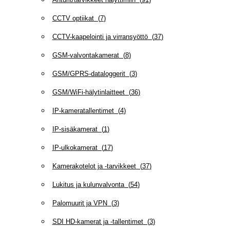
CCTV optiikat
(
7
)
CCTV-kaapelointi ja virransyöttö
(
37
)
GSM-valvontakamerat
(
8
)
GSM/GPRS-dataloggerit
(
3
)
GSM/WiFi-hälytinlaitteet
(
36
)
IP-kameratallentimet
(
4
)
IP-sisäkamerat
(
1
)
IP-ulkokamerat
(
17
)
Kamerakotelot ja -tarvikkeet
(
37
)
Lukitus ja kulunvalvonta
(
54
)
Palomuurit ja VPN
(
3
)
SDI HD-kamerat ja -tallentimet
(
3
)