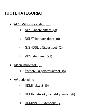
TUOTEKATEGORIAT
ADSL/VDSL/G.shdsl
(
35
)
ADSL-päätelaitteet
(
3
)
DSL/Telco tarvikkeet
(
9
)
G.SHDSL-päätelaitteet
(
2
)
VDSL-tuotteet
(
21
)
Alennustuotteet
(
5
)
Esittely- ja poistotuotteet
(
5
)
AV-tiedonsiirto
(
63
)
HDMI-jakajat
(
5
)
HDMI-matriisikytkimet/kytkimet
(
6
)
HDMI/VGA Extenderit
(
7
)