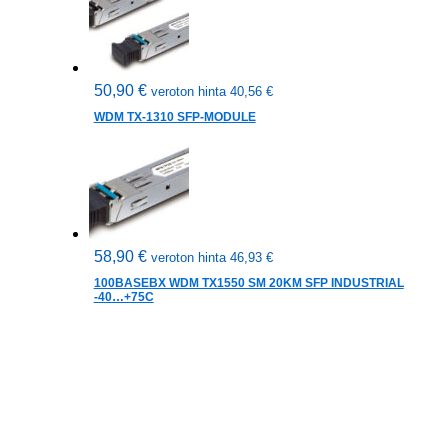
50,90
€
veroton hinta
40,56
€
WDM TX-1310 SFP-MODULE
58,90
€
veroton hinta
46,93
€
100BASEBX WDM TX1550 SM 20KM SFP INDUSTRIAL
-40…+75C