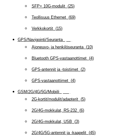
SFP+ 10G-modulit
(
25
)
Teollisuus Ethernet
(
69
)
Verkkokortit
(
15
)
GPS/Navigointi/Seuranta
(
20
)
Ajoneuvo- ja henkilöseuranta
(
10
)
Bluetooth GPS-vastaanottimet
(
4
)
GPS-antennit ja -toistimet
(
2
)
GPS-vastaanottimet
(
4
)
GSM/2G/4G/5G/Mobiili
(
115
)
2G-kortit/modulit/adapterit
(
5
)
2G/4G-mokkulat, RS-232
(
6
)
2G/4G-mokkulat, USB
(
3
)
2G/4G/5G-antennit ja -kaapelit
(
45
)