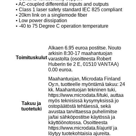
• AC-coupled differential inputs and outputs
• Class 1 laser safety standard IEC 825 compliant
• 20km link on a singlemode fiber
• Low power dissipation
• -40 to 75 Degree C operation temperature
Alkaen 6.95 euroa postitse. Nouto
arkisin 8:30-17 maahantuojan
Toimituskulut
varastolta (osoitteesta Robert
Huberin tie 2 E, 01510 VANTAA)
0.00 euroa.
Maahantuojan, Microdata Finland
Oy:n, tuotteelle myöntämä takuu: 24
kk. Maahantuojan tekninen tuki,
https://www.microdata.fi/tuki, auttaa
myös teknisissä kysymyksissä jo
Takuu ja
ostopäätöstä tehtäessä, sekä
tuotetuki
avustaa tarvittaessa puhelimitse
ja/tai sähköpostitse käytössä ja
käyttöönotossa. Osoitteesta
https://www.microdata.fi/ajurit/ ja
löytyy tuotekohtaisia ajureita.