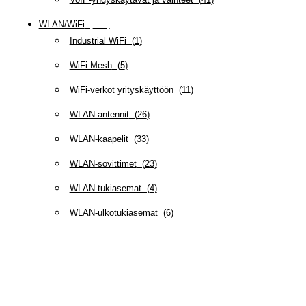
WLAN/WiFi
(
109
)
Industrial WiFi
(
1
)
WiFi Mesh
(
5
)
WiFi-verkot yrityskäyttöön
(
11
)
WLAN-antennit
(
26
)
WLAN-kaapelit
(
33
)
WLAN-sovittimet
(
23
)
WLAN-tukiasemat
(
4
)
WLAN-ulkotukiasemat
(
6
)