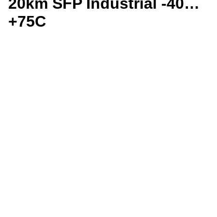
20km SFP Industrial -40…
+75C