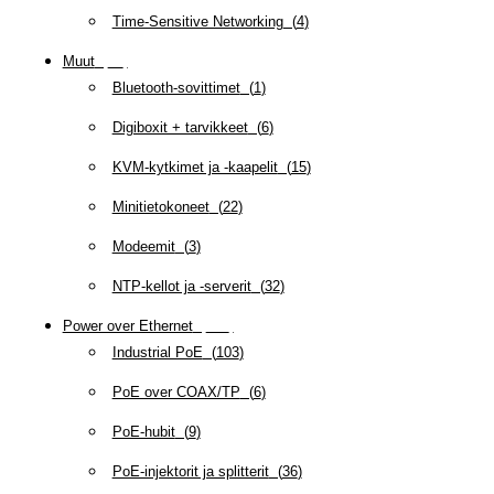
Time-Sensitive Networking
(
4
)
Muut
(
79
)
Bluetooth-sovittimet
(
1
)
Digiboxit + tarvikkeet
(
6
)
KVM-kytkimet ja -kaapelit
(
15
)
Minitietokoneet
(
22
)
Modeemit
(
3
)
NTP-kellot ja -serverit
(
32
)
Power over Ethernet
(
218
)
Industrial PoE
(
103
)
PoE over COAX/TP
(
6
)
PoE-hubit
(
9
)
PoE-injektorit ja splitterit
(
36
)