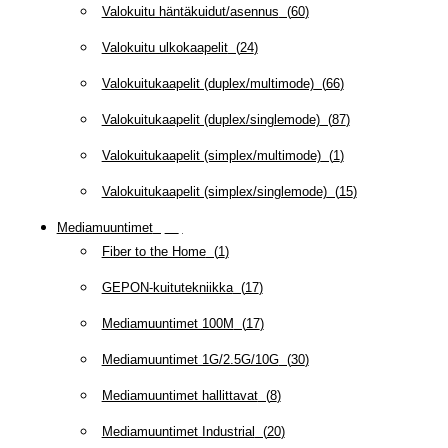
Valokuitu häntäkuidut/asennus
(
60
)
Valokuitu ulkokaapelit
(
24
)
Valokuitukaapelit (duplex/multimode)
(
66
)
Valokuitukaapelit (duplex/singlemode)
(
87
)
Valokuitukaapelit (simplex/multimode)
(
1
)
Valokuitukaapelit (simplex/singlemode)
(
15
)
Mediamuuntimet
(
97
)
Fiber to the Home
(
1
)
GEPON-kuitutekniikka
(
17
)
Mediamuuntimet 100M
(
17
)
Mediamuuntimet 1G/2.5G/10G
(
30
)
Mediamuuntimet hallittavat
(
8
)
Mediamuuntimet Industrial
(
20
)