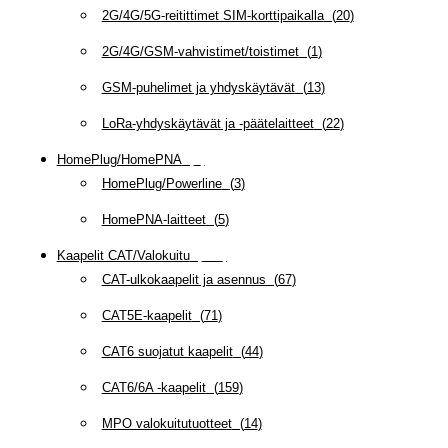
2G/4G/5G-reitittimet SIM-korttipaikalla
(
20
)
2G/4G/GSM-vahvistimet/toistimet
(
1
)
GSM-puhelimet ja yhdyskäytävät
(
13
)
LoRa-yhdyskäytävät ja -päätelaitteet
(
22
)
HomePlug/HomePNA
(
8
)
HomePlug/Powerline
(
3
)
HomePNA-laitteet
(
5
)
Kaapelit CAT/Valokuitu
(
608
)
CAT-ulkokaapelit ja asennus
(
67
)
CAT5E-kaapelit
(
71
)
CAT6 suojatut kaapelit
(
44
)
CAT6/6A -kaapelit
(
159
)
MPO valokuitutuotteet
(
14
)