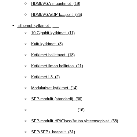
HDMI/VGA-muuntimet
(
19
)
HDMI/VGA/DP-kaapelit
(
26
)
Ethernet-kytkimet
(
319
)
10 Gigabit kytkimet
(
11
)
Kuitukytkimet
(
3
)
Kytkimet hallittavat
(
18
)
Kytkimet ilman hallintaa
(
21
)
Kytkimet L3
(
2
)
Modulariset kytkimet
(
14
)
SFP-modulit (standardi)
(
36
)
SFP-modulit 100BaseFX
(
16
)
SFP-modulit HP/Cisco/Aruba yhteensopivat
(
58
)
SFP/SFP+ kaapelit
(
31
)