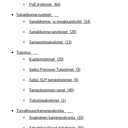
PoE-kytkimet
(
64
)
Sarjaliikenne-tuotteet
(
47
)
Sarjaliikenne- ja rinnakkaiskortit
(
14
)
Sarjaliikenne-tarvikkeet
(
20
)
Sarjaporttipalvelimet
(
13
)
Tulostus
(
69
)
Kuittikirjoittimet
(
20
)
Seiko Precision Tulostimet
(
3
)
Seiko SLP-tarratulostimet
(
5
)
Tarratulostimien tarrat
(
40
)
Tulostinpalvelimet
(
1
)
Turvallisuus/kameravalvonta
(
335
)
Analoginen kameravalvonta
(
15
)
Anturit/tarvikkeet hälyttimiin
(
91
)