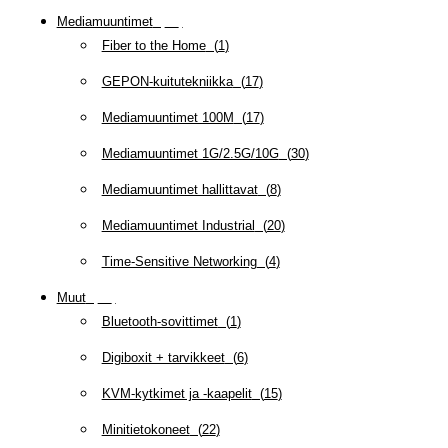
Mediamuuntimet
(
97
)
Fiber to the Home
(
1
)
GEPON-kuitutekniikka
(
17
)
Mediamuuntimet 100M
(
17
)
Mediamuuntimet 1G/2.5G/10G
(
30
)
Mediamuuntimet hallittavat
(
8
)
Mediamuuntimet Industrial
(
20
)
Time-Sensitive Networking
(
4
)
Muut
(
79
)
Bluetooth-sovittimet
(
1
)
Digiboxit + tarvikkeet
(
6
)
KVM-kytkimet ja -kaapelit
(
15
)
Minitietokoneet
(
22
)