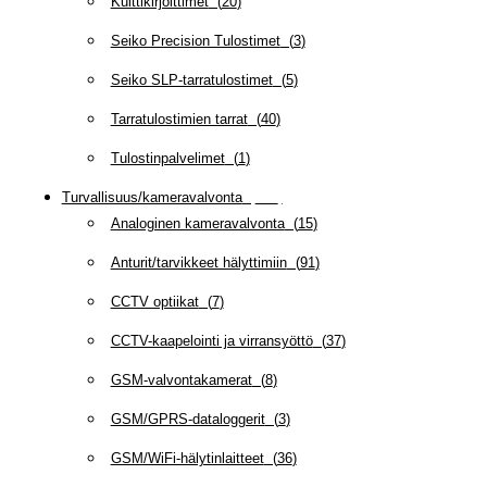
Kuittikirjoittimet
(
20
)
Seiko Precision Tulostimet
(
3
)
Seiko SLP-tarratulostimet
(
5
)
Tarratulostimien tarrat
(
40
)
Tulostinpalvelimet
(
1
)
Turvallisuus/kameravalvonta
(
335
)
Analoginen kameravalvonta
(
15
)
Anturit/tarvikkeet hälyttimiin
(
91
)
CCTV optiikat
(
7
)
CCTV-kaapelointi ja virransyöttö
(
37
)
GSM-valvontakamerat
(
8
)
GSM/GPRS-dataloggerit
(
3
)
GSM/WiFi-hälytinlaitteet
(
36
)