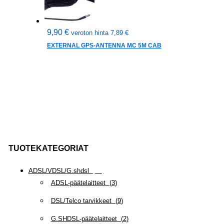
9,90
€
veroton hinta
7,89
€
EXTERNAL GPS-ANTENNA MC 5M CAB
TUOTEKATEGORIAT
ADSL/VDSL/G.shdsl
(
35
)
ADSL-päätelaitteet
(
3
)
DSL/Telco tarvikkeet
(
9
)
G.SHDSL-päätelaitteet
(
2
)