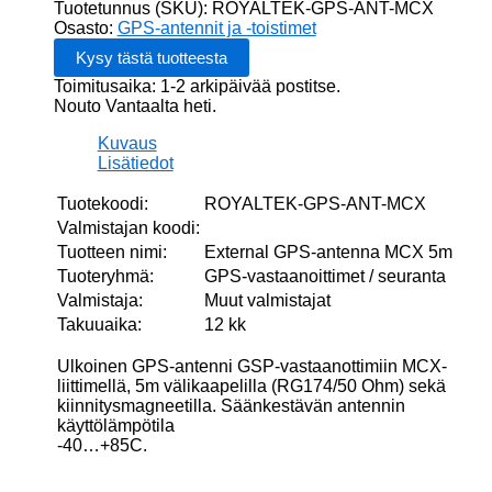
MCX
Tuotetunnus (SKU):
ROYALTEK-GPS-ANT-MCX
5m
Osasto:
GPS-antennit ja -toistimet
määrä
Toimitusaika: 1-2 arkipäivää postitse.
Nouto Vantaalta heti.
Kuvaus
Lisätiedot
Tuotekoodi:
ROYALTEK-GPS-ANT-MCX
Valmistajan koodi:
Tuotteen nimi:
External GPS-antenna MCX 5m
Tuoteryhmä:
GPS-vastaanoittimet / seuranta
Valmistaja:
Muut valmistajat
Takuuaika:
12 kk
Ulkoinen GPS-antenni GSP-vastaanottimiin MCX-
liittimellä, 5m välikaapelilla (RG174/50 Ohm) sekä
kiinnitysmagneetilla. Säänkestävän antennin
käyttölämpötila
-40…+85C.