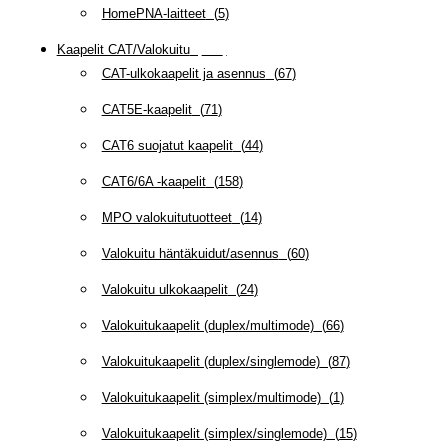
HomePNA-laitteet
(
5
)
Kaapelit CAT/Valokuitu
(
607
)
CAT-ulkokaapelit ja asennus
(
67
)
CAT5E-kaapelit
(
71
)
CAT6 suojatut kaapelit
(
44
)
CAT6/6A -kaapelit
(
158
)
MPO valokuitutuotteet
(
14
)
Valokuitu häntäkuidut/asennus
(
60
)
Valokuitu ulkokaapelit
(
24
)
Valokuitukaapelit (duplex/multimode)
(
66
)
Valokuitukaapelit (duplex/singlemode)
(
87
)
Valokuitukaapelit (simplex/multimode)
(
1
)
Valokuitukaapelit (simplex/singlemode)
(
15
)