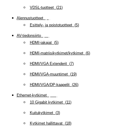
VDSL-tuotteet
(
21
)
Alennustuotteet
(
5
)
Esittely- ja poistotuotteet
(
5
)
AV-tiedonsiirto
(
63
)
HDMI-jakajat
(
5
)
HDMI-matriisikytkimet/kytkimet
(
6
)
HDMI/VGA Extenderit
(
7
)
HDMI/VGA-muuntimet
(
19
)
HDMI/VGA/DP-kaapelit
(
26
)
Ethernet-kytkimet
(
319
)
10 Gigabit kytkimet
(
11
)
Kuitukytkimet
(
3
)
Kytkimet hallittavat
(
18
)