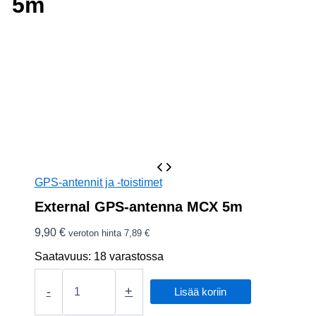
5m
GPS-antennit ja -toistimet
External GPS-antenna MCX 5m
9,90
€
veroton hinta
7,89
€
Saatavuus:
18 varastossa
External
GPS-
-
+
Lisää koriin
antenna