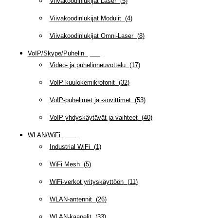
Viivakoodinlukijat Laser
(
5
)
Viivakoodinlukijat Modulit
(
4
)
Viivakoodinlukijat Omni-Laser
(
8
)
VoIP/Skype/Puhelin
(
142
)
Video- ja puhelinneuvottelu
(
17
)
VoIP-kuulokemikrofonit
(
32
)
VoIP-puhelimet ja -sovittimet
(
53
)
VoIP-yhdyskäytävät ja vaihteet
(
40
)
WLAN/WiFi
(
109
)
Industrial WiFi
(
1
)
WiFi Mesh
(
5
)
WiFi-verkot yrityskäyttöön
(
11
)
WLAN-antennit
(
26
)
WLAN-kaapelit
(
33
)