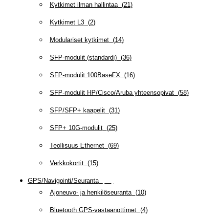
Kytkimet ilman hallintaa
(
21
)
Kytkimet L3
(
2
)
Modulariset kytkimet
(
14
)
SFP-modulit (standardi)
(
36
)
SFP-modulit 100BaseFX
(
16
)
SFP-modulit HP/Cisco/Aruba yhteensopivat
(
58
)
SFP/SFP+ kaapelit
(
31
)
SFP+ 10G-modulit
(
25
)
Teollisuus Ethernet
(
69
)
Verkkokortit
(
15
)
GPS/Navigointi/Seuranta
(
20
)
Ajoneuvo- ja henkilöseuranta
(
10
)
Bluetooth GPS-vastaanottimet
(
4
)