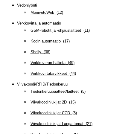
Vedonlyönti
(
12
)
MonivetoWeb
(
12
)
Verkkovirta ja automaatio
(
159
)
GSM-robotit ja -ohjauslaitteet
(
11
)
Kodin automaatio
(
17
)
Shelly
(
38
)
Verkkovirran hallinta
(
49
)
Verkkovirtatarvikkeet
(
44
)
Viivakoodi/RFID/Tiedonkeruu
(
66
)
Tiedonkeruupäätteet/laitteet
(
5
)
Viivakoodinlukijat 2D
(
15
)
Viivakoodinlukijat CCD
(
8
)
Viivakoodinlukijat Langattomat
(
21
)