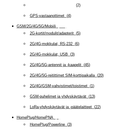
GPS-antennit ja -toistimet
(
2
)
GPS-vastaanottimet
(
4
)
GSM/2G/4G/5G/Mobiili
(
115
)
2G-kortit/modulit/adapterit
(
5
)
2G/4G-mokkulat, RS-232
(
6
)
2G/4G-mokkulat, USB
(
3
)
2G/4G/5G-antennit ja -kaapelit
(
45
)
2G/4G/5G-reitittimet SIM-korttipaikalla
(
20
)
2G/4G/GSM-vahvistimet/toistimet
(
1
)
GSM-puhelimet ja yhdyskäytävät
(
13
)
LoRa-yhdyskäytävät ja -päätelaitteet
(
22
)
HomePlug/HomePNA
(
8
)
HomePlug/Powerline
(
3
)