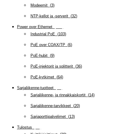
Modeemit
(
3
)
NTP-kellot ja -serverit
(
32
)
Power over Ethernet
(
218
)
Industrial PoE
(
103
)
PoE over COAX/TP
(
6
)
PoE-hubit
(
9
)
PoE-injektorit ja splitterit
(
36
)
PoE-kytkimet
(
64
)
Sarjaliikenne-tuotteet
(
47
)
Sarjaliikenne- ja rinnakkaiskortit
(
14
)
Sarjaliikenne-tarvikkeet
(
20
)
Sarjaporttipalvelimet
(
13
)
Tulostus
(
69
)