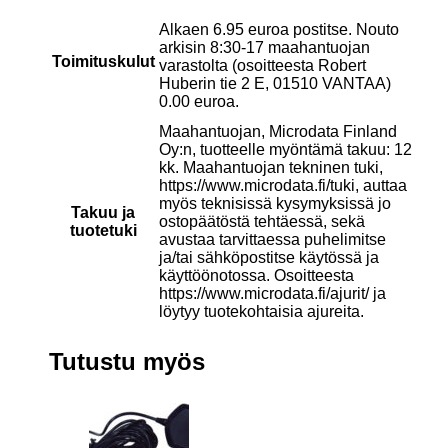
Alkaen 6.95 euroa postitse. Nouto
arkisin 8:30-17 maahantuojan
Toimituskulut
varastolta (osoitteesta Robert
Huberin tie 2 E, 01510 VANTAA)
0.00 euroa.
Maahantuojan, Microdata Finland
Oy:n, tuotteelle myöntämä takuu: 12
kk. Maahantuojan tekninen tuki,
https://www.microdata.fi/tuki, auttaa
myös teknisissä kysymyksissä jo
Takuu ja
ostopäätöstä tehtäessä, sekä
tuotetuki
avustaa tarvittaessa puhelimitse
ja/tai sähköpostitse käytössä ja
käyttöönotossa. Osoitteesta
https://www.microdata.fi/ajurit/ ja
löytyy tuotekohtaisia ajureita.
Tutustu myös