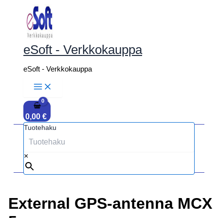
Siirry
sisältöön
eSoft - Verkkokauppa
eSoft - Verkkokauppa
0,00
€
Tuotehaku
×
External GPS-antenna MCX