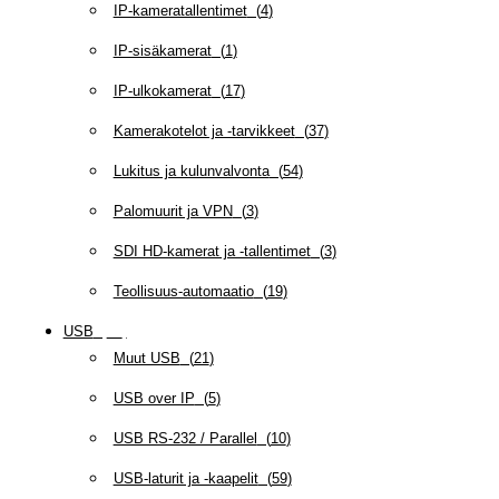
IP-kameratallentimet
(
4
)
IP-sisäkamerat
(
1
)
IP-ulkokamerat
(
17
)
Kamerakotelot ja -tarvikkeet
(
37
)
Lukitus ja kulunvalvonta
(
54
)
Palomuurit ja VPN
(
3
)
SDI HD-kamerat ja -tallentimet
(
3
)
Teollisuus-automaatio
(
19
)
USB
(
95
)
Muut USB
(
21
)
USB over IP
(
5
)
USB RS-232 / Parallel
(
10
)
USB-laturit ja -kaapelit
(
59
)