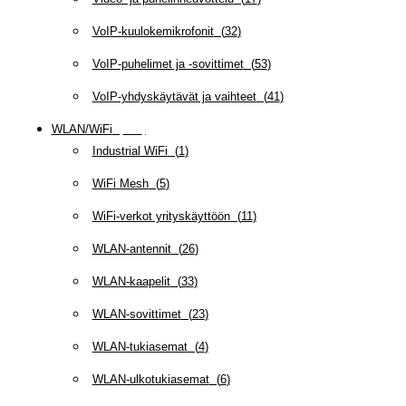
VoIP-kuulokemikrofonit
(
32
)
VoIP-puhelimet ja -sovittimet
(
53
)
VoIP-yhdyskäytävät ja vaihteet
(
41
)
WLAN/WiFi
(
109
)
Industrial WiFi
(
1
)
WiFi Mesh
(
5
)
WiFi-verkot yrityskäyttöön
(
11
)
WLAN-antennit
(
26
)
WLAN-kaapelit
(
33
)
WLAN-sovittimet
(
23
)
WLAN-tukiasemat
(
4
)
WLAN-ulkotukiasemat
(
6
)