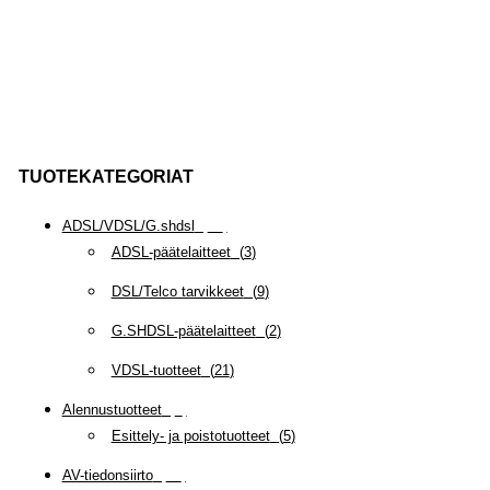
TUOTEKATEGORIAT
ADSL/VDSL/G.shdsl
(
35
)
ADSL-päätelaitteet
(
3
)
DSL/Telco tarvikkeet
(
9
)
G.SHDSL-päätelaitteet
(
2
)
VDSL-tuotteet
(
21
)
Alennustuotteet
(
5
)
Esittely- ja poistotuotteet
(
5
)
AV-tiedonsiirto
(
63
)