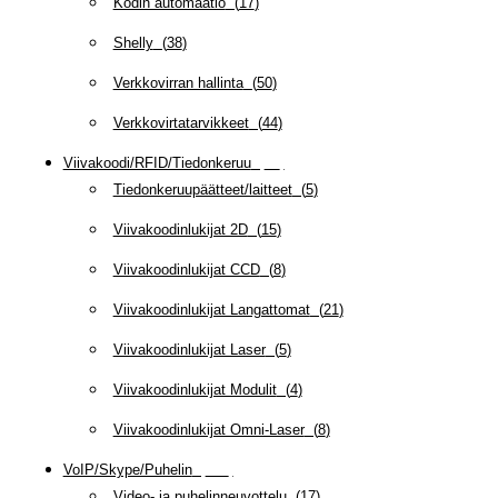
Kodin automaatio
(
17
)
Shelly
(
38
)
Verkkovirran hallinta
(
50
)
Verkkovirtatarvikkeet
(
44
)
Viivakoodi/RFID/Tiedonkeruu
(
66
)
Tiedonkeruupäätteet/laitteet
(
5
)
Viivakoodinlukijat 2D
(
15
)
Viivakoodinlukijat CCD
(
8
)
Viivakoodinlukijat Langattomat
(
21
)
Viivakoodinlukijat Laser
(
5
)
Viivakoodinlukijat Modulit
(
4
)
Viivakoodinlukijat Omni-Laser
(
8
)
VoIP/Skype/Puhelin
(
143
)
Video- ja puhelinneuvottelu
(
17
)