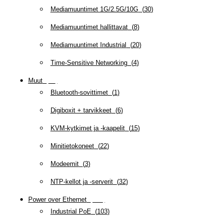
Mediamuuntimet 1G/2.5G/10G
(
30
)
Mediamuuntimet hallittavat
(
8
)
Mediamuuntimet Industrial
(
20
)
Time-Sensitive Networking
(
4
)
Muut
(
79
)
Bluetooth-sovittimet
(
1
)
Digiboxit + tarvikkeet
(
6
)
KVM-kytkimet ja -kaapelit
(
15
)
Minitietokoneet
(
22
)
Modeemit
(
3
)
NTP-kellot ja -serverit
(
32
)
Power over Ethernet
(
218
)
Industrial PoE
(
103
)