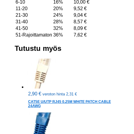
6-10
16%
10,00
€
11-20
20%
9,52
€
21-30
24%
9,04
€
31-40
28%
8,57
€
41-50
32%
8,09
€
51-Rajoittamaton
36%
7,62
€
Tutustu myös
2,90
€
veroton hinta
2,31
€
CAT5E U/UTP RJ45 0.25M WHITE PATCH CABLE
24AWG