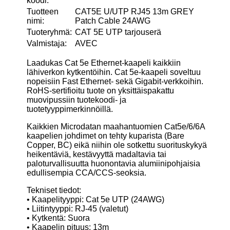
koodi:
Tuotteen
CAT5E U/UTP RJ45 13m GREY
nimi:
Patch Cable 24AWG
Tuoteryhmä:
CAT 5E UTP tarjouserä
Valmistaja:
AVEC
Laadukas Cat 5e Ethernet-kaapeli kaikkiin
lähiverkon kytkentöihin. Cat 5e-kaapeli soveltuu
nopeisiin Fast Ethernet- sekä Gigabit-verkkoihin.
RoHS-sertifioitu tuote on yksittäispakattu
muovipussiin tuotekoodi- ja
tuotetyyppimerkinnöillä.
Kaikkien Microdatan maahantuomien Cat5e/6/6A
kaapelien johdimet on tehty kuparista (Bare
Copper, BC) eikä niihin ole sotkettu suorituskykyä
heikentäviä, kestävyyttä madaltavia tai
paloturvallisuutta huonontavia alumiinipohjaisia
edullisempia CCA/CCS-seoksia.
Tekniset tiedot:
• Kaapelityyppi: Cat 5e UTP (24AWG)
• Liitintyyppi: RJ-45 (valetut)
• Kytkentä: Suora
• Kaapelin pituus: 13m