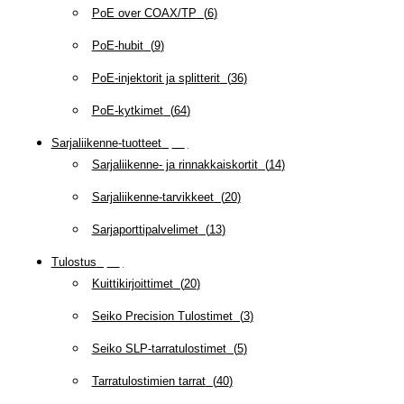
PoE over COAX/TP
(
6
)
PoE-hubit
(
9
)
PoE-injektorit ja splitterit
(
36
)
PoE-kytkimet
(
64
)
Sarjaliikenne-tuotteet
(
47
)
Sarjaliikenne- ja rinnakkaiskortit
(
14
)
Sarjaliikenne-tarvikkeet
(
20
)
Sarjaporttipalvelimet
(
13
)
Tulostus
(
69
)
Kuittikirjoittimet
(
20
)
Seiko Precision Tulostimet
(
3
)
Seiko SLP-tarratulostimet
(
5
)
Tarratulostimien tarrat
(
40
)