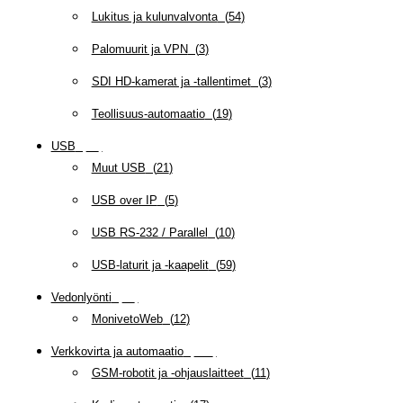
Lukitus ja kulunvalvonta
(
54
)
Palomuurit ja VPN
(
3
)
SDI HD-kamerat ja -tallentimet
(
3
)
Teollisuus-automaatio
(
19
)
USB
(
95
)
Muut USB
(
21
)
USB over IP
(
5
)
USB RS-232 / Parallel
(
10
)
USB-laturit ja -kaapelit
(
59
)
Vedonlyönti
(
12
)
MonivetoWeb
(
12
)
Verkkovirta ja automaatio
(
160
)
GSM-robotit ja -ohjauslaitteet
(
11
)