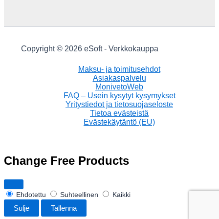
Copyright © 2026 eSoft - Verkkokauppa
Maksu- ja toimitusehdot
Asiakaspalvelu
MonivetoWeb
FAQ – Usein kysytyt kysymykset
Yritystiedot ja tietosuojaseloste
Tietoa evästeistä
Evästekäytäntö (EU)
Change Free Products
Ehdotettu
Suhteellinen
Kaikki
Sulje
Tallenna