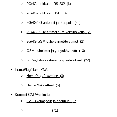
2G/4G-mokkulat, RS-232
(
6
)
2G/4G-mokkulat, USB
(
3
)
2G/4G/5G-antennit ja -kaapelit
(
45
)
2G/4G/5G-reitittimet SIM-korttipaikalla
(
20
)
2G/4G/GSM-vahvistimet/toistimet
(
1
)
GSM-puhelimet ja yhdyskäytävät
(
13
)
LoRa-yhdyskäytävät ja -päätelaitteet
(
22
)
HomePlug/HomePNA
(
8
)
HomePlug/Powerline
(
3
)
HomePNA-laitteet
(
5
)
Kaapelit CAT/Valokuitu
(
608
)
CAT-ulkokaapelit ja asennus
(
67
)
CAT5E-kaapelit
(
71
)