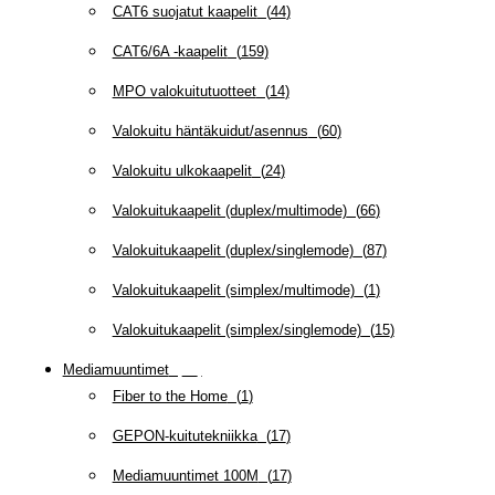
CAT6 suojatut kaapelit
(
44
)
CAT6/6A -kaapelit
(
159
)
MPO valokuitutuotteet
(
14
)
Valokuitu häntäkuidut/asennus
(
60
)
Valokuitu ulkokaapelit
(
24
)
Valokuitukaapelit (duplex/multimode)
(
66
)
Valokuitukaapelit (duplex/singlemode)
(
87
)
Valokuitukaapelit (simplex/multimode)
(
1
)
Valokuitukaapelit (simplex/singlemode)
(
15
)
Mediamuuntimet
(
97
)
Fiber to the Home
(
1
)
GEPON-kuitutekniikka
(
17
)
Mediamuuntimet 100M
(
17
)