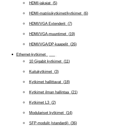
HDMI-jakajat
(
5
)
HDMI-matriisikytkimet/kytkimet
(
6
)
HDMI/VGA Extenderit
(
7
)
HDMI/VGA-muuntimet
(
19
)
HDMI/VGA/DP-kaapelit
(
26
)
Ethernet-kytkimet
(
319
)
10 Gigabit kytkimet
(
11
)
Kuitukytkimet
(
3
)
Kytkimet hallittavat
(
18
)
Kytkimet ilman hallintaa
(
21
)
Kytkimet L3
(
2
)
Modulariset kytkimet
(
14
)
SFP-modulit (standardi)
(
36
)