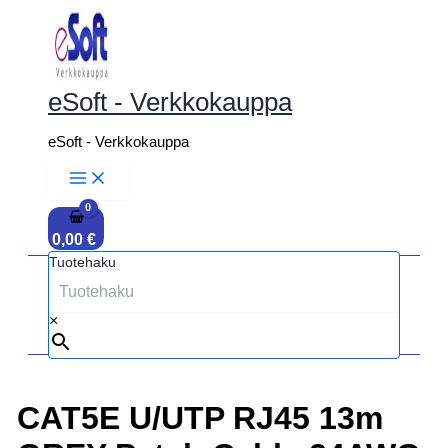
Siirry
sisältöön
eSoft - Verkkokauppa
eSoft - Verkkokauppa
0,00
€
Tuotehaku
×
CAT5E U/UTP RJ45 13m