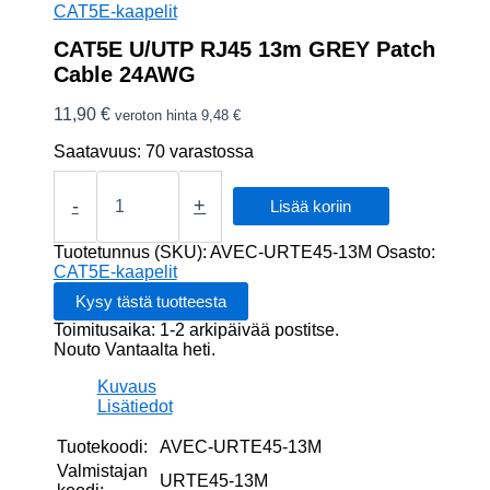
CAT5E-kaapelit
CAT5E U/UTP RJ45 13m GREY Patch
Cable 24AWG
11,90
€
veroton hinta
9,48
€
Saatavuus:
70 varastossa
CAT5E
U/UTP
-
+
Lisää koriin
RJ45
13m
Tuotetunnus (SKU):
AVEC-URTE45-13M
Osasto:
GREY
CAT5E-kaapelit
Patch
Cable
Toimitusaika: 1-2 arkipäivää postitse.
24AWG
Nouto Vantaalta heti.
määrä
Kuvaus
Lisätiedot
Tuotekoodi:
AVEC-URTE45-13M
Valmistajan
URTE45-13M