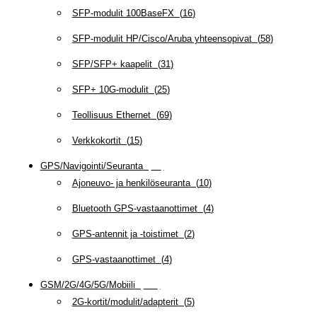
SFP-modulit 100BaseFX
(
16
)
SFP-modulit HP/Cisco/Aruba yhteensopivat
(
58
)
SFP/SFP+ kaapelit
(
31
)
SFP+ 10G-modulit
(
25
)
Teollisuus Ethernet
(
69
)
Verkkokortit
(
15
)
GPS/Navigointi/Seuranta
(
20
)
Ajoneuvo- ja henkilöseuranta
(
10
)
Bluetooth GPS-vastaanottimet
(
4
)
GPS-antennit ja -toistimet
(
2
)
GPS-vastaanottimet
(
4
)
GSM/2G/4G/5G/Mobiili
(
115
)
2G-kortit/modulit/adapterit
(
5
)