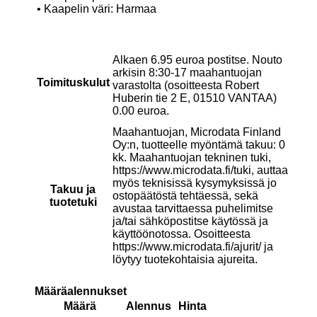
• Kaapelin väri: Harmaa
Alkaen 6.95 euroa postitse. Nouto
arkisin 8:30-17 maahantuojan
Toimituskulut
varastolta (osoitteesta Robert
Huberin tie 2 E, 01510 VANTAA)
0.00 euroa.
Maahantuojan, Microdata Finland
Oy:n, tuotteelle myöntämä takuu: 0
kk. Maahantuojan tekninen tuki,
https://www.microdata.fi/tuki, auttaa
myös teknisissä kysymyksissä jo
Takuu ja
ostopäätöstä tehtäessä, sekä
tuotetuki
avustaa tarvittaessa puhelimitse
ja/tai sähköpostitse käytössä ja
käyttöönotossa. Osoitteesta
https://www.microdata.fi/ajurit/ ja
löytyy tuotekohtaisia ajureita.
Määräalennukset
Määrä
Alennus
Hinta