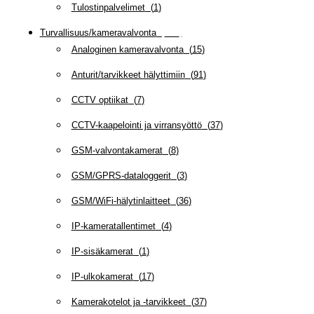
Tulostinpalvelimet
(
1
)
Turvallisuus/kameravalvonta
(
335
)
Analoginen kameravalvonta
(
15
)
Anturit/tarvikkeet hälyttimiin
(
91
)
CCTV optiikat
(
7
)
CCTV-kaapelointi ja virransyöttö
(
37
)
GSM-valvontakamerat
(
8
)
GSM/GPRS-dataloggerit
(
3
)
GSM/WiFi-hälytinlaitteet
(
36
)
IP-kameratallentimet
(
4
)
IP-sisäkamerat
(
1
)
IP-ulkokamerat
(
17
)
Kamerakotelot ja -tarvikkeet
(
37
)