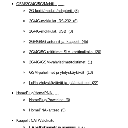
GSM/2G/4G/5G/Mobiili
(
115
)
2G-kortit/modulit/adapterit
(
5
)
2G/4G-mokkulat, RS-232
(
6
)
2G/4G-mokkulat, USB
(
3
)
2G/4G/5G-antennit ja -kaapelit
(
45
)
2G/4G/5G-reitittimet SIM-korttipaikalla
(
20
)
2G/4G/GSM-vahvistimet/toistimet
(
1
)
GSM-puhelimet ja yhdyskäytävät
(
13
)
LoRa-yhdyskäytävät ja -päätelaitteet
(
22
)
HomePlug/HomePNA
(
8
)
HomePlug/Powerline
(
3
)
HomePNA-laitteet
(
5
)
Kaapelit CAT/Valokuitu
(
607
)
CAT-ulkokaapelit ja asennus
(
67
)