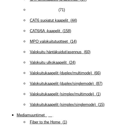
CAT5E-kaapelit
(
71
)
CAT6 suojatut kaapelit
(
44
)
CAT6/6A -kaapelit
(
158
)
MPO valokuitutuotteet
(
14
)
Valokuitu häntäkuidut/asennus
(
60
)
Valokuitu ulkokaapelit
(
24
)
Valokuitukaapelit (duplex/multimode)
(
66
)
Valokuitukaapelit (duplex/singlemode)
(
87
)
Valokuitukaapelit (simplex/multimode)
(
1
)
Valokuitukaapelit (simplex/singlemode)
(
15
)
Mediamuuntimet
(
97
)
Fiber to the Home
(
1
)