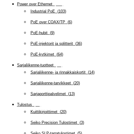
Power over Ethernet
(
218
)
Industrial PoE
(
103
)
PoE over COAX/TP
(
6
)
PoE-hubit
(
9
)
PoE-injektorit ja splitterit
(
36
)
PoE-kytkimet
(
64
)
Sarjaliikenne-tuotteet
(
47
)
Sarjaliikenne- ja rinnakkaiskortit
(
14
)
Sarjaliikenne-tarvikkeet
(
20
)
Sarjaporttipalvelimet
(
13
)
Tulostus
(
69
)
Kuittikirjoittimet
(
20
)
Seiko Precision Tulostimet
(
3
)
Seiko SLP-tarratulostimet
(
5
)