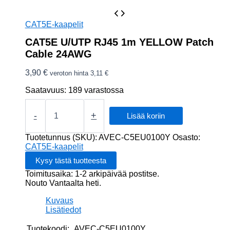
CAT5E-kaapelit
CAT5E U/UTP RJ45 1m YELLOW Patch
Cable 24AWG
3,90
€
veroton hinta
3,11
€
Saatavuus:
189 varastossa
CAT5E
U/UTP
-
+
Lisää koriin
RJ45
1m
Tuotetunnus (SKU):
AVEC-C5EU0100Y
Osasto:
YELLOW
CAT5E-kaapelit
Patch
Cable
Toimitusaika: 1-2 arkipäivää postitse.
24AWG
Nouto Vantaalta heti.
määrä
Kuvaus
Lisätiedot
Tuotekoodi:
AVEC-C5EU0100Y