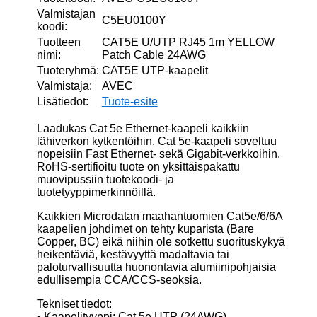
Valmistajan
C5EU0100Y
koodi:
Tuotteen
CAT5E U/UTP RJ45 1m YELLOW
nimi:
Patch Cable 24AWG
Tuoteryhmä:
CAT5E UTP-kaapelit
Valmistaja:
AVEC
Lisätiedot:
Tuote-esite
Laadukas Cat 5e Ethernet-kaapeli kaikkiin
lähiverkon kytkentöihin. Cat 5e-kaapeli soveltuu
nopeisiin Fast Ethernet- sekä Gigabit-verkkoihin.
RoHS-sertifioitu tuote on yksittäispakattu
muovipussiin tuotekoodi- ja
tuotetyyppimerkinnöillä.
Kaikkien Microdatan maahantuomien Cat5e/6/6A
kaapelien johdimet on tehty kuparista (Bare
Copper, BC) eikä niihin ole sotkettu suorituskykyä
heikentäviä, kestävyyttä madaltavia tai
paloturvallisuutta huonontavia alumiinipohjaisia
edullisempia CCA/CCS-seoksia.
Tekniset tiedot:
• Kaapelityyppi: Cat 5e UTP (24AWG)