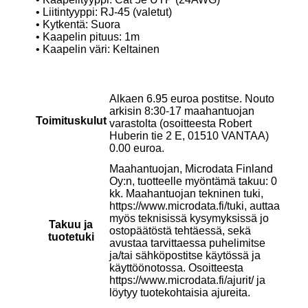
• Liitintyyppi: RJ-45 (valetut)
• Kytkentä: Suora
• Kaapelin pituus: 1m
• Kaapelin väri: Keltainen
Alkaen 6.95 euroa postitse. Nouto
arkisin 8:30-17 maahantuojan
Toimituskulut
varastolta (osoitteesta Robert
Huberin tie 2 E, 01510 VANTAA)
0.00 euroa.
Maahantuojan, Microdata Finland
Oy:n, tuotteelle myöntämä takuu: 0
kk. Maahantuojan tekninen tuki,
https://www.microdata.fi/tuki, auttaa
myös teknisissä kysymyksissä jo
Takuu ja
ostopäätöstä tehtäessä, sekä
tuotetuki
avustaa tarvittaessa puhelimitse
ja/tai sähköpostitse käytössä ja
käyttöönotossa. Osoitteesta
https://www.microdata.fi/ajurit/ ja
löytyy tuotekohtaisia ajureita.