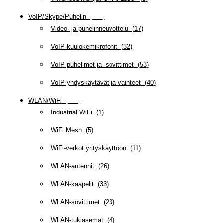
VoIP/Skype/Puhelin
(
142
)
Video- ja puhelinneuvottelu
(
17
)
VoIP-kuulokemikrofonit
(
32
)
VoIP-puhelimet ja -sovittimet
(
53
)
VoIP-yhdyskäytävät ja vaihteet
(
40
)
WLAN/WiFi
(
109
)
Industrial WiFi
(
1
)
WiFi Mesh
(
5
)
WiFi-verkot yrityskäyttöön
(
11
)
WLAN-antennit
(
26
)
WLAN-kaapelit
(
33
)
WLAN-sovittimet
(
23
)
WLAN-tukiasemat
(
4
)