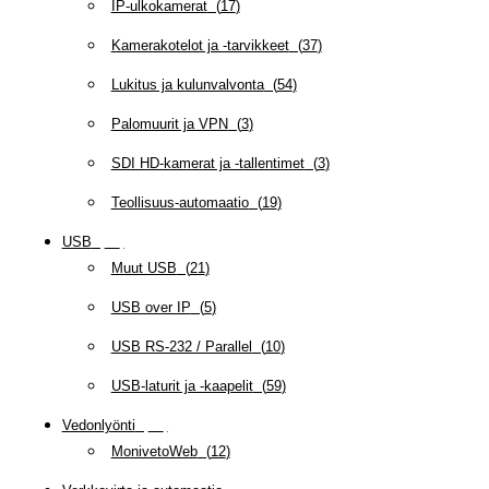
IP-ulkokamerat
(
17
)
Kamerakotelot ja -tarvikkeet
(
37
)
Lukitus ja kulunvalvonta
(
54
)
Palomuurit ja VPN
(
3
)
SDI HD-kamerat ja -tallentimet
(
3
)
Teollisuus-automaatio
(
19
)
USB
(
95
)
Muut USB
(
21
)
USB over IP
(
5
)
USB RS-232 / Parallel
(
10
)
USB-laturit ja -kaapelit
(
59
)
Vedonlyönti
(
12
)
MonivetoWeb
(
12
)