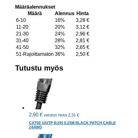
Määräalennukset
Määrä
Alennus
Hinta
6-10
16%
3,28
€
11-20
20%
3,12
€
21-30
24%
2,96
€
31-40
28%
2,81
€
41-50
32%
2,65
€
51-Rajoittamaton
36%
2,50
€
Tutustu myös
2,90
€
veroton hinta
2,31
€
CAT5E U/UTP RJ45 0.25M BLACK PATCH CABLE
24AWG