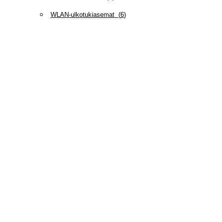
WLAN-ulkotukiasemat
(
6
)