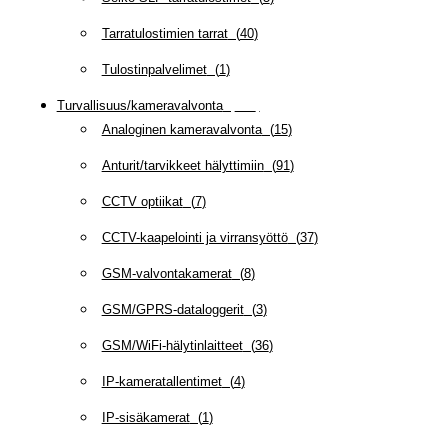
Tarratulostimien tarrat
(
40
)
Tulostinpalvelimet
(
1
)
Turvallisuus/kameravalvonta
(
335
)
Analoginen kameravalvonta
(
15
)
Anturit/tarvikkeet hälyttimiin
(
91
)
CCTV optiikat
(
7
)
CCTV-kaapelointi ja virransyöttö
(
37
)
GSM-valvontakamerat
(
8
)
GSM/GPRS-dataloggerit
(
3
)
GSM/WiFi-hälytinlaitteet
(
36
)
IP-kameratallentimet
(
4
)
IP-sisäkamerat
(
1
)