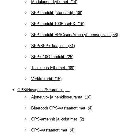
Modulariset kytkimet
(
14
)
SFP-modulit (standardi)
(
36
)
SFP-modulit 100BaseFX
(
16
)
SFP-modulit HP/Cisco/Aruba yhteensopivat
(
58
)
SFP/SFP+ kaapelit
(
31
)
SFP+ 10G-modulit
(
25
)
Teollisuus Ethernet
(
69
)
Verkkokortit
(
15
)
GPS/Navigointi/Seuranta
(
20
)
Ajoneuvo- ja henkilöseuranta
(
10
)
Bluetooth GPS-vastaanottimet
(
4
)
GPS-antennit ja -toistimet
(
2
)
GPS-vastaanottimet
(
4
)