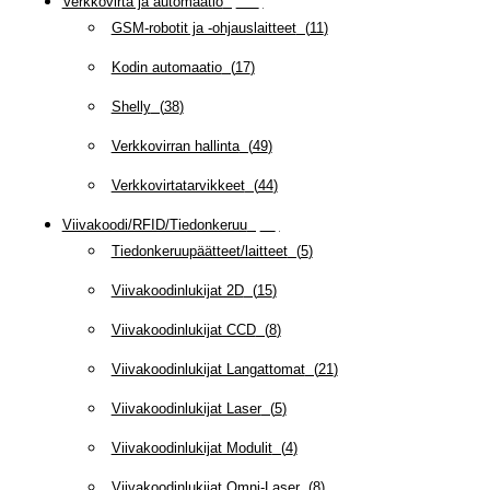
Verkkovirta ja automaatio
(
159
)
GSM-robotit ja -ohjauslaitteet
(
11
)
Kodin automaatio
(
17
)
Shelly
(
38
)
Verkkovirran hallinta
(
49
)
Verkkovirtatarvikkeet
(
44
)
Viivakoodi/RFID/Tiedonkeruu
(
66
)
Tiedonkeruupäätteet/laitteet
(
5
)
Viivakoodinlukijat 2D
(
15
)
Viivakoodinlukijat CCD
(
8
)
Viivakoodinlukijat Langattomat
(
21
)
Viivakoodinlukijat Laser
(
5
)
Viivakoodinlukijat Modulit
(
4
)
Viivakoodinlukijat Omni-Laser
(
8
)