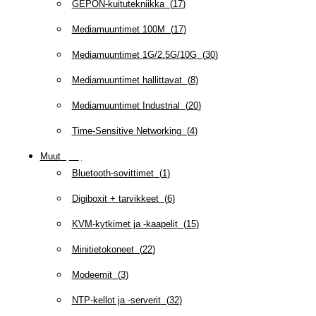
GEPON-kuitutekniikka
(
17
)
Mediamuuntimet 100M
(
17
)
Mediamuuntimet 1G/2.5G/10G
(
30
)
Mediamuuntimet hallittavat
(
8
)
Mediamuuntimet Industrial
(
20
)
Time-Sensitive Networking
(
4
)
Muut
(
79
)
Bluetooth-sovittimet
(
1
)
Digiboxit + tarvikkeet
(
6
)
KVM-kytkimet ja -kaapelit
(
15
)
Minitietokoneet
(
22
)
Modeemit
(
3
)
NTP-kellot ja -serverit
(
32
)