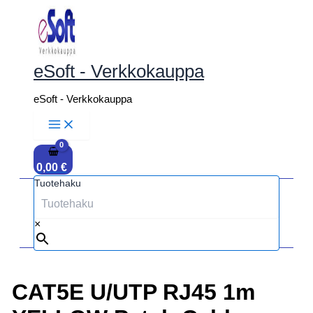
Siirry
sisältöön
eSoft - Verkkokauppa
eSoft - Verkkokauppa
0,00
€
Tuotehaku
×
CAT5E U/UTP RJ45 1m