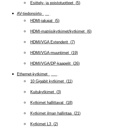
Esittely- ja poistotuotteet
(
5
)
AV-tiedonsiirto
(
63
)
HDMI-jakajat
(
5
)
HDMI-matriisikytkimet/kytkimet
(
6
)
HDMI/VGA Extenderit
(
7
)
HDMI/VGA-muuntimet
(
19
)
HDMI/VGA/DP-kaapelit
(
26
)
Ethernet-kytkimet
(
319
)
10 Gigabit kytkimet
(
11
)
Kuitukytkimet
(
3
)
Kytkimet hallittavat
(
18
)
Kytkimet ilman hallintaa
(
21
)
Kytkimet L3
(
2
)