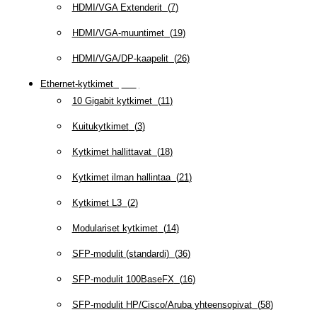
HDMI/VGA Extenderit
(
7
)
HDMI/VGA-muuntimet
(
19
)
HDMI/VGA/DP-kaapelit
(
26
)
Ethernet-kytkimet
(
319
)
10 Gigabit kytkimet
(
11
)
Kuitukytkimet
(
3
)
Kytkimet hallittavat
(
18
)
Kytkimet ilman hallintaa
(
21
)
Kytkimet L3
(
2
)
Modulariset kytkimet
(
14
)
SFP-modulit (standardi)
(
36
)
SFP-modulit 100BaseFX
(
16
)
SFP-modulit HP/Cisco/Aruba yhteensopivat
(
58
)