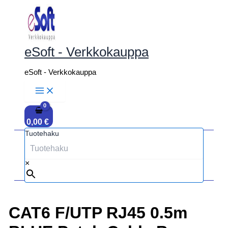
Siirry
sisältöön
eSoft - Verkkokauppa
eSoft - Verkkokauppa
0,00
€
Tuotehaku
×
CAT6 F/UTP RJ45 0.5m