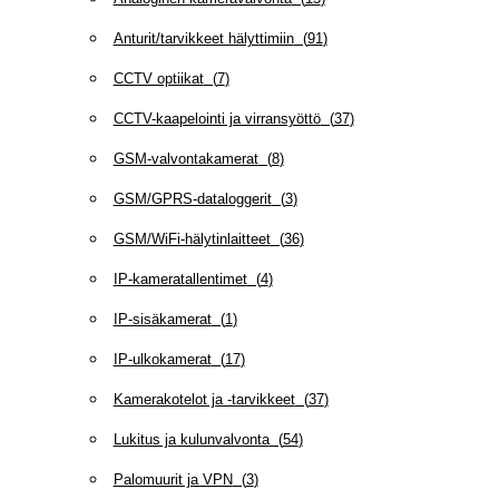
Anturit/tarvikkeet hälyttimiin
(
91
)
CCTV optiikat
(
7
)
CCTV-kaapelointi ja virransyöttö
(
37
)
GSM-valvontakamerat
(
8
)
GSM/GPRS-dataloggerit
(
3
)
GSM/WiFi-hälytinlaitteet
(
36
)
IP-kameratallentimet
(
4
)
IP-sisäkamerat
(
1
)
IP-ulkokamerat
(
17
)
Kamerakotelot ja -tarvikkeet
(
37
)
Lukitus ja kulunvalvonta
(
54
)
Palomuurit ja VPN
(
3
)