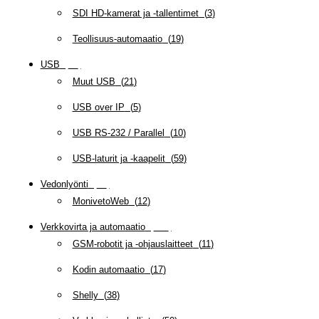
SDI HD-kamerat ja -tallentimet
(
3
)
Teollisuus-automaatio
(
19
)
USB
(
95
)
Muut USB
(
21
)
USB over IP
(
5
)
USB RS-232 / Parallel
(
10
)
USB-laturit ja -kaapelit
(
59
)
Vedonlyönti
(
12
)
MonivetoWeb
(
12
)
Verkkovirta ja automaatio
(
160
)
GSM-robotit ja -ohjauslaitteet
(
11
)
Kodin automaatio
(
17
)
Shelly
(
38
)