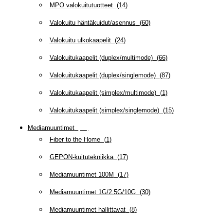
MPO valokuitutuotteet
(
14
)
Valokuitu häntäkuidut/asennus
(
60
)
Valokuitu ulkokaapelit
(
24
)
Valokuitukaapelit (duplex/multimode)
(
66
)
Valokuitukaapelit (duplex/singlemode)
(
87
)
Valokuitukaapelit (simplex/multimode)
(
1
)
Valokuitukaapelit (simplex/singlemode)
(
15
)
Mediamuuntimet
(
97
)
Fiber to the Home
(
1
)
GEPON-kuitutekniikka
(
17
)
Mediamuuntimet 100M
(
17
)
Mediamuuntimet 1G/2.5G/10G
(
30
)
Mediamuuntimet hallittavat
(
8
)