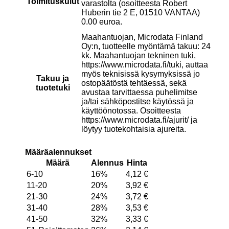
Toimituskulut
varastolta (osoitteesta Robert
Huberin tie 2 E, 01510 VANTAA)
0.00 euroa.
Maahantuojan, Microdata Finland
Oy:n, tuotteelle myöntämä takuu: 24
kk. Maahantuojan tekninen tuki,
https://www.microdata.fi/tuki, auttaa
myös teknisissä kysymyksissä jo
Takuu ja
ostopäätöstä tehtäessä, sekä
tuotetuki
avustaa tarvittaessa puhelimitse
ja/tai sähköpostitse käytössä ja
käyttöönotossa. Osoitteesta
https://www.microdata.fi/ajurit/ ja
löytyy tuotekohtaisia ajureita.
Määräalennukset
Määrä
Alennus
Hinta
6-10
16%
4,12
€
11-20
20%
3,92
€
21-30
24%
3,72
€
31-40
28%
3,53
€
41-50
32%
3,33
€