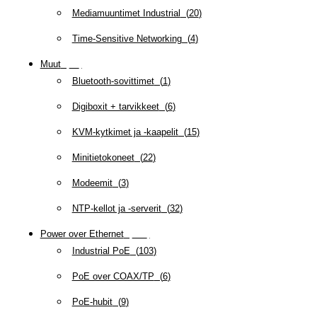
Mediamuuntimet Industrial
(
20
)
Time-Sensitive Networking
(
4
)
Muut
(
79
)
Bluetooth-sovittimet
(
1
)
Digiboxit + tarvikkeet
(
6
)
KVM-kytkimet ja -kaapelit
(
15
)
Minitietokoneet
(
22
)
Modeemit
(
3
)
NTP-kellot ja -serverit
(
32
)
Power over Ethernet
(
218
)
Industrial PoE
(
103
)
PoE over COAX/TP
(
6
)
PoE-hubit
(
9
)