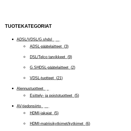
TUOTEKATEGORIAT
ADSL/VDSL/G.shdsl
(
35
)
ADSL-päätelaitteet
(
3
)
DSL/Telco tarvikkeet
(
9
)
G.SHDSL-päätelaitteet
(
2
)
VDSL-tuotteet
(
21
)
Alennustuotteet
(
5
)
Esittely- ja poistotuotteet
(
5
)
AV-tiedonsiirto
(
63
)
HDMI-jakajat
(
5
)
HDMI-matriisikytkimet/kytkimet
(
6
)