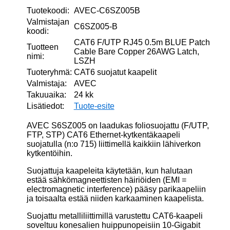
määrä
Tuotekoodi:
AVEC-C6SZ005B
Valmistajan
C6SZ005-B
koodi:
CAT6 F/UTP RJ45 0.5m BLUE Patch
Tuotteen
Cable Bare Copper 26AWG Latch,
nimi:
LSZH
Tuoteryhmä:
CAT6 suojatut kaapelit
Valmistaja:
AVEC
Takuuaika:
24 kk
Lisätiedot:
Tuote-esite
AVEC S6SZ005 on laadukas foliosuojattu (F/UTP,
FTP, STP) CAT6 Ethernet-kytkentäkaapeli
suojatulla (n:o 715) liittimellä kaikkiin lähiverkon
kytkentöihin.
Suojattuja kaapeleita käytetään, kun halutaan
estää sähkömagneettisten häiriöiden (EMI =
electromagnetic interference) pääsy parikaapeliin
ja toisaalta estää niiden karkaaminen kaapelista.
Suojattu metalliliittimillä varustettu CAT6-kaapeli
soveltuu konesalien huippunopeisiin 10-Gigabit