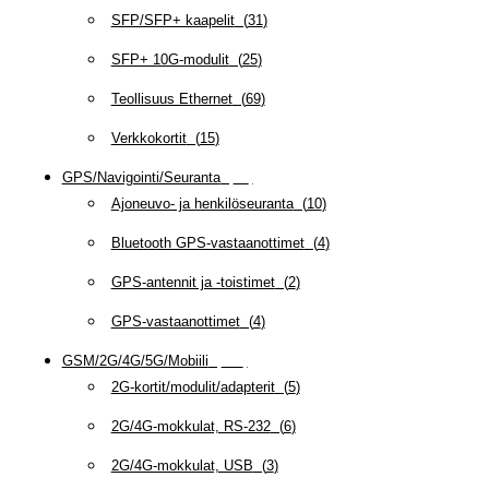
SFP/SFP+ kaapelit
(
31
)
SFP+ 10G-modulit
(
25
)
Teollisuus Ethernet
(
69
)
Verkkokortit
(
15
)
GPS/Navigointi/Seuranta
(
20
)
Ajoneuvo- ja henkilöseuranta
(
10
)
Bluetooth GPS-vastaanottimet
(
4
)
GPS-antennit ja -toistimet
(
2
)
GPS-vastaanottimet
(
4
)
GSM/2G/4G/5G/Mobiili
(
115
)
2G-kortit/modulit/adapterit
(
5
)
2G/4G-mokkulat, RS-232
(
6
)
2G/4G-mokkulat, USB
(
3
)