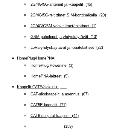
2G/4G/5G-antennit ja -kaapelit
(
45
)
2G/4G/5G-reitittimet SIM-korttipaikalla
(
20
)
2G/4G/GSM-vahvistimet/toistimet
(
1
)
GSM-puhelimet ja yhdyskäytävät
(
13
)
LoRa-yhdyskäytävät ja -päätelaitteet
(
22
)
HomePlug/HomePNA
(
8
)
HomePlug/Powerline
(
3
)
HomePNA-laitteet
(
5
)
Kaapelit CAT/Valokuitu
(
608
)
CAT-ulkokaapelit ja asennus
(
67
)
CAT5E-kaapelit
(
71
)
CAT6 suojatut kaapelit
(
44
)
CAT6/6A -kaapelit
(
159
)