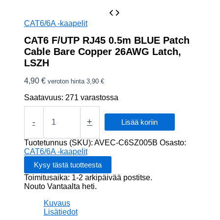
CAT6/6A -kaapelit
CAT6 F/UTP RJ45 0.5m BLUE Patch
Cable Bare Copper 26AWG Latch,
LSZH
4,90
€
veroton hinta
3,90
€
Saatavuus:
271 varastossa
CAT6
F/UTP
-
+
Lisää koriin
RJ45
0.5m
Tuotetunnus (SKU):
AVEC-C6SZ005B
Osasto:
BLUE
CAT6/6A -kaapelit
Patch
Cable
Toimitusaika: 1-2 arkipäivää postitse.
Bare
Nouto Vantaalta heti.
Copper
26AWG
Kuvaus
Latch,
Lisätiedot
LSZH