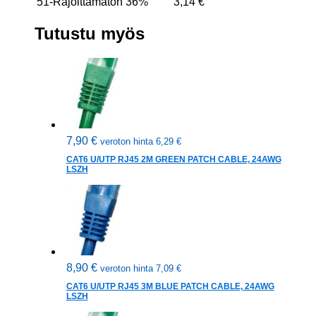
51-Rajoittamaton
36%
3,14
€
Tutustu myös
7,90
€
veroton hinta
6,29
€
CAT6 U/UTP RJ45 2M GREEN PATCH CABLE, 24AWG
LSZH
8,90
€
veroton hinta
7,09
€
CAT6 U/UTP RJ45 3M BLUE PATCH CABLE, 24AWG
LSZH