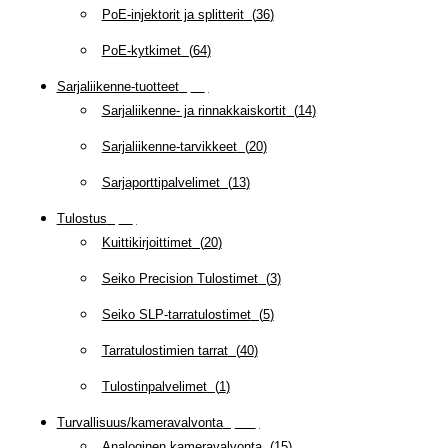
PoE-injektorit ja splitterit
(
36
)
PoE-kytkimet
(
64
)
Sarjaliikenne-tuotteet
(
47
)
Sarjaliikenne- ja rinnakkaiskortit
(
14
)
Sarjaliikenne-tarvikkeet
(
20
)
Sarjaporttipalvelimet
(
13
)
Tulostus
(
69
)
Kuittikirjoittimet
(
20
)
Seiko Precision Tulostimet
(
3
)
Seiko SLP-tarratulostimet
(
5
)
Tarratulostimien tarrat
(
40
)
Tulostinpalvelimet
(
1
)
Turvallisuus/kameravalvonta
(
335
)
Analoginen kameravalvonta
(
15
)