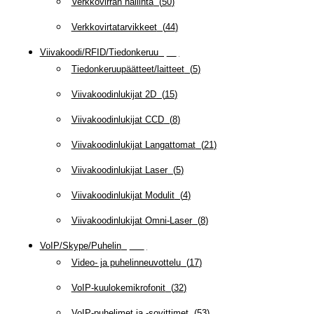
Verkkovirran hallinta
(
50
)
Verkkovirtatarvikkeet
(
44
)
Viivakoodi/RFID/Tiedonkeruu
(
66
)
Tiedonkeruupäätteet/laitteet
(
5
)
Viivakoodinlukijat 2D
(
15
)
Viivakoodinlukijat CCD
(
8
)
Viivakoodinlukijat Langattomat
(
21
)
Viivakoodinlukijat Laser
(
5
)
Viivakoodinlukijat Modulit
(
4
)
Viivakoodinlukijat Omni-Laser
(
8
)
VoIP/Skype/Puhelin
(
143
)
Video- ja puhelinneuvottelu
(
17
)
VoIP-kuulokemikrofonit
(
32
)
VoIP-puhelimet ja -sovittimet
(
53
)