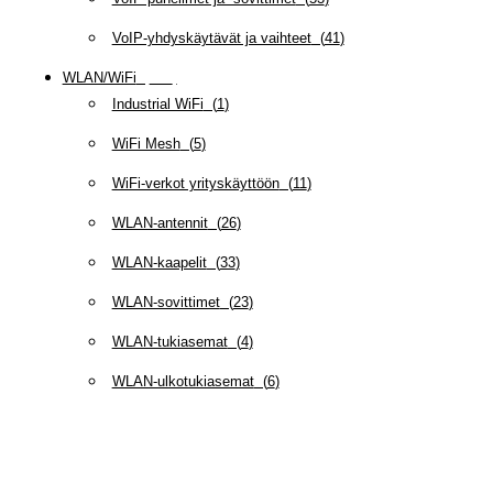
VoIP-yhdyskäytävät ja vaihteet
(
41
)
WLAN/WiFi
(
109
)
Industrial WiFi
(
1
)
WiFi Mesh
(
5
)
WiFi-verkot yrityskäyttöön
(
11
)
WLAN-antennit
(
26
)
WLAN-kaapelit
(
33
)
WLAN-sovittimet
(
23
)
WLAN-tukiasemat
(
4
)
WLAN-ulkotukiasemat
(
6
)