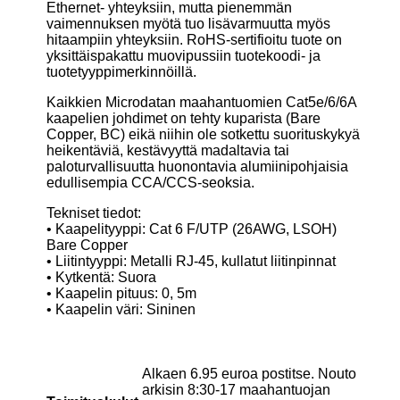
Ethernet- yhteyksiin, mutta pienemmän
vaimennuksen myötä tuo lisävarmuutta myös
hitaampiin yhteyksiin. RoHS-sertifioitu tuote on
yksittäispakattu muovipussiin tuotekoodi- ja
tuotetyyppimerkinnöillä.
Kaikkien Microdatan maahantuomien Cat5e/6/6A
kaapelien johdimet on tehty kuparista (Bare
Copper, BC) eikä niihin ole sotkettu suorituskykyä
heikentäviä, kestävyyttä madaltavia tai
paloturvallisuutta huonontavia alumiinipohjaisia
edullisempia CCA/CCS-seoksia.
Tekniset tiedot:
• Kaapelityyppi: Cat 6 F/UTP (26AWG, LSOH)
Bare Copper
• Liitintyyppi: Metalli RJ-45, kullatut liitinpinnat
• Kytkentä: Suora
• Kaapelin pituus: 0, 5m
• Kaapelin väri: Sininen
Alkaen 6.95 euroa postitse. Nouto
arkisin 8:30-17 maahantuojan