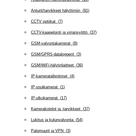
Anturit/tarvikkeet hälyttimiin
(
91
)
CCTV optiikat
(
7
)
CCTV-kaapelointi ja virransyöttö
(
37
)
GSM-valvontakamerat
(
8
)
GSM/GPRS-dataloggerit
(
3
)
GSM/WiFi-hälytinlaitteet
(
36
)
IP-kameratallentimet
(
4
)
IP-sisäkamerat
(
1
)
IP-ulkokamerat
(
17
)
Kamerakotelot ja -tarvikkeet
(
37
)
Lukitus ja kulunvalvonta
(
54
)
Palomuurit ja VPN
(
3
)