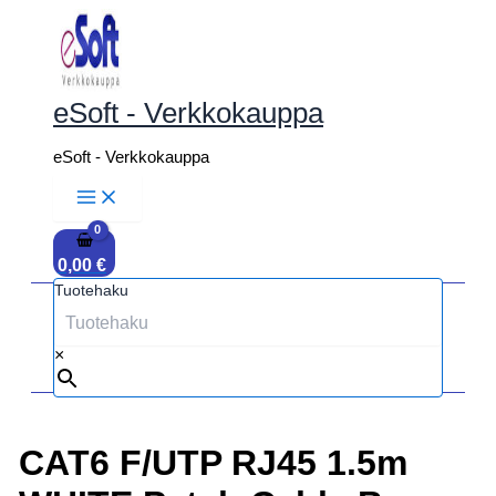
Siirry
sisältöön
eSoft - Verkkokauppa
eSoft - Verkkokauppa
0,00
€
Tuotehaku
×
CAT6 F/UTP RJ45 1.5m