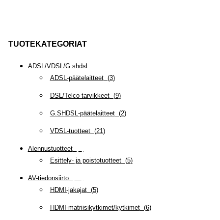
TUOTEKATEGORIAT
ADSL/VDSL/G.shdsl
(
35
)
ADSL-päätelaitteet
(
3
)
DSL/Telco tarvikkeet
(
9
)
G.SHDSL-päätelaitteet
(
2
)
VDSL-tuotteet
(
21
)
Alennustuotteet
(
5
)
Esittely- ja poistotuotteet
(
5
)
AV-tiedonsiirto
(
63
)
HDMI-jakajat
(
5
)
HDMI-matriisikytkimet/kytkimet
(
6
)