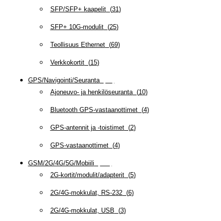
SFP/SFP+ kaapelit
(
31
)
SFP+ 10G-modulit
(
25
)
Teollisuus Ethernet
(
69
)
Verkkokortit
(
15
)
GPS/Navigointi/Seuranta
(
20
)
Ajoneuvo- ja henkilöseuranta
(
10
)
Bluetooth GPS-vastaanottimet
(
4
)
GPS-antennit ja -toistimet
(
2
)
GPS-vastaanottimet
(
4
)
GSM/2G/4G/5G/Mobiili
(
115
)
2G-kortit/modulit/adapterit
(
5
)
2G/4G-mokkulat, RS-232
(
6
)
2G/4G-mokkulat, USB
(
3
)