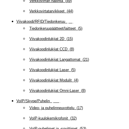
Verkkovirran hallinta
(
49
)
Verkkovirtatarvikkeet
(
44
)
Viivakoodi/RFID/Tiedonkeruu
(
66
)
Tiedonkeruupäätteet/laitteet
(
5
)
Viivakoodinlukijat 2D
(
15
)
Viivakoodinlukijat CCD
(
8
)
Viivakoodinlukijat Langattomat
(
21
)
Viivakoodinlukijat Laser
(
5
)
Viivakoodinlukijat Modulit
(
4
)
Viivakoodinlukijat Omni-Laser
(
8
)
VoIP/Skype/Puhelin
(
142
)
Video- ja puhelinneuvottelu
(
17
)
VoIP-kuulokemikrofonit
(
32
)
VoIP-puhelimet ja -sovittimet
(
53
)