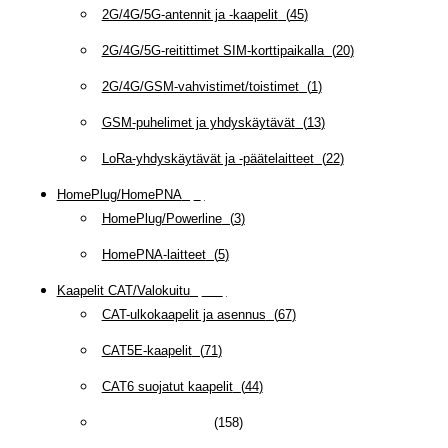
2G/4G/5G-antennit ja -kaapelit
(
45
)
2G/4G/5G-reitittimet SIM-korttipaikalla
(
20
)
2G/4G/GSM-vahvistimet/toistimet
(
1
)
GSM-puhelimet ja yhdyskäytävät
(
13
)
LoRa-yhdyskäytävät ja -päätelaitteet
(
22
)
HomePlug/HomePNA
(
8
)
HomePlug/Powerline
(
3
)
HomePNA-laitteet
(
5
)
Kaapelit CAT/Valokuitu
(
607
)
CAT-ulkokaapelit ja asennus
(
67
)
CAT5E-kaapelit
(
71
)
CAT6 suojatut kaapelit
(
44
)
CAT6/6A -kaapelit
(
158
)