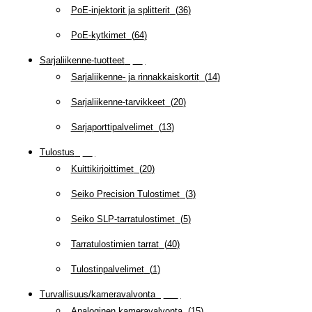
PoE-injektorit ja splitterit
(
36
)
PoE-kytkimet
(
64
)
Sarjaliikenne-tuotteet
(
47
)
Sarjaliikenne- ja rinnakkaiskortit
(
14
)
Sarjaliikenne-tarvikkeet
(
20
)
Sarjaporttipalvelimet
(
13
)
Tulostus
(
69
)
Kuittikirjoittimet
(
20
)
Seiko Precision Tulostimet
(
3
)
Seiko SLP-tarratulostimet
(
5
)
Tarratulostimien tarrat
(
40
)
Tulostinpalvelimet
(
1
)
Turvallisuus/kameravalvonta
(
335
)
Analoginen kameravalvonta
(
15
)