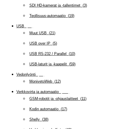
SDI HD-kamerat ja -tallentimet
(
3
)
Teollisuus-automaatio
(
19
)
USB
(
95
)
Muut USB
(
21
)
USB over IP
(
5
)
USB RS-232 / Parallel
(
10
)
USB-laturit ja -kaapelit
(
59
)
Vedonlyönti
(
12
)
MonivetoWeb
(
12
)
Verkkovirta ja automaatio
(
159
)
GSM-robotit ja -ohjauslaitteet
(
11
)
Kodin automaatio
(
17
)
Shelly
(
38
)