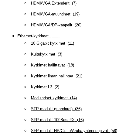
HDMI/VGA Extenderit
(
7
)
HDMI/VGA-muuntimet
(
19
)
HDMI/VGA/DP-kaapelit
(
26
)
Ethernet-kytkimet
(
319
)
10 Gigabit kytkimet
(
11
)
Kuitukytkimet
(
3
)
Kytkimet hallittavat
(
18
)
Kytkimet ilman hallintaa
(
21
)
Kytkimet L3
(
2
)
Modulariset kytkimet
(
14
)
SFP-modulit (standardi)
(
36
)
SFP-modulit 100BaseFX
(
16
)
SFP-modulit HP/Cisco/Aruba yhteensopivat
(
58
)