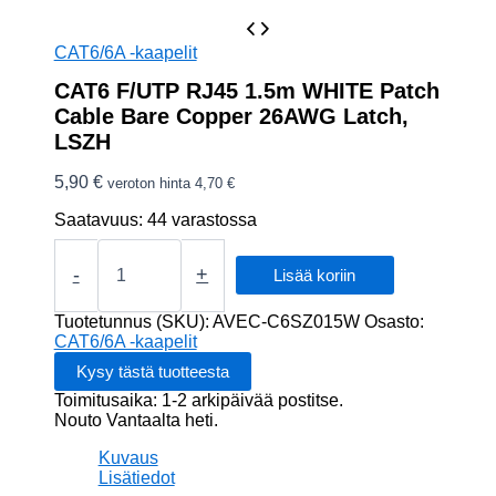
CAT6/6A -kaapelit
CAT6 F/UTP RJ45 1.5m WHITE Patch
Cable Bare Copper 26AWG Latch,
LSZH
5,90
€
veroton hinta
4,70
€
Saatavuus:
44 varastossa
CAT6
F/UTP
-
+
Lisää koriin
RJ45
1.5m
Tuotetunnus (SKU):
AVEC-C6SZ015W
Osasto:
WHITE
CAT6/6A -kaapelit
Patch
Cable
Toimitusaika: 1-2 arkipäivää postitse.
Bare
Nouto Vantaalta heti.
Copper
26AWG
Kuvaus
Latch,
Lisätiedot
LSZH