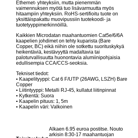
Ethernet- yhteyksiin, mutta pienemmän
vaimennuksen myötä tuo lisävarmuutta myös
hitaampiin yhteyksiin. RoHS-sertifioitu tuote on
yksittäispakattu muovipussiin tuotekoodi- ja
tuotetyyppimerkinnöillä.
Kaikkien Microdatan maahantuomien Cat5e/6/6A
kaapelien johdimet on tehty kuparista (Bare
Copper, BC) eikä niihin ole sotkettu suorituskykyä
heikentäviä, kestävyyttä madaltavia tai
paloturvallisuutta huonontavia alumiinipohjaisia
edullisempia CCA/CCS-seoksia.
Tekniset tiedot:
• Kaapelityyppi: Cat 6 F/UTP (26AWG, LSZH) Bare
Copper
• Liitintyyppi: Metalli RJ-45, kullatut liitinpinnat
• Kytkentä: Suora
• Kaapelin pituus: 1, 5m
• Kaapelin väri: Valkoinen
Alkaen 6.95 euroa postitse. Nouto
arkisin 8:30-17 maahantuojan