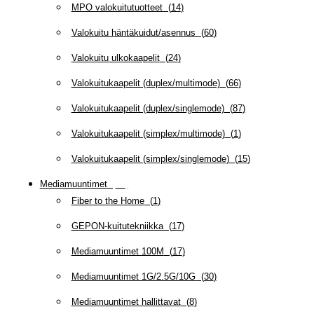
MPO valokuitutuotteet
(
14
)
Valokuitu häntäkuidut/asennus
(
60
)
Valokuitu ulkokaapelit
(
24
)
Valokuitukaapelit (duplex/multimode)
(
66
)
Valokuitukaapelit (duplex/singlemode)
(
87
)
Valokuitukaapelit (simplex/multimode)
(
1
)
Valokuitukaapelit (simplex/singlemode)
(
15
)
Mediamuuntimet
(
97
)
Fiber to the Home
(
1
)
GEPON-kuitutekniikka
(
17
)
Mediamuuntimet 100M
(
17
)
Mediamuuntimet 1G/2.5G/10G
(
30
)
Mediamuuntimet hallittavat
(
8
)