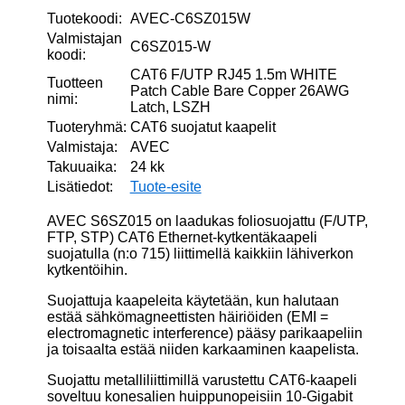
määrä
Tuotekoodi:
AVEC-C6SZ015W
Valmistajan
C6SZ015-W
koodi:
CAT6 F/UTP RJ45 1.5m WHITE
Tuotteen
Patch Cable Bare Copper 26AWG
nimi:
Latch, LSZH
Tuoteryhmä:
CAT6 suojatut kaapelit
Valmistaja:
AVEC
Takuuaika:
24 kk
Lisätiedot:
Tuote-esite
AVEC S6SZ015 on laadukas foliosuojattu (F/UTP,
FTP, STP) CAT6 Ethernet-kytkentäkaapeli
suojatulla (n:o 715) liittimellä kaikkiin lähiverkon
kytkentöihin.
Suojattuja kaapeleita käytetään, kun halutaan
estää sähkömagneettisten häiriöiden (EMI =
electromagnetic interference) pääsy parikaapeliin
ja toisaalta estää niiden karkaaminen kaapelista.
Suojattu metalliliittimillä varustettu CAT6-kaapeli
soveltuu konesalien huippunopeisiin 10-Gigabit