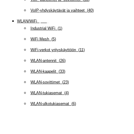
VoIP-yhdyskäytävät ja vaihteet
(
40
)
WLAN/WiFi
(
109
)
Industrial WiFi
(
1
)
WiFi Mesh
(
5
)
WiFi-verkot yrityskäyttöön
(
11
)
WLAN-antennit
(
26
)
WLAN-kaapelit
(
33
)
WLAN-sovittimet
(
23
)
WLAN-tukiasemat
(
4
)
WLAN-ulkotukiasemat
(
6
)