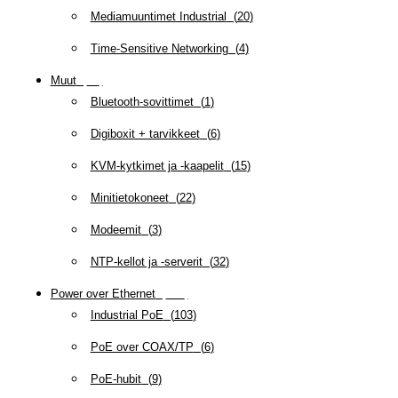
Mediamuuntimet Industrial
(
20
)
Time-Sensitive Networking
(
4
)
Muut
(
79
)
Bluetooth-sovittimet
(
1
)
Digiboxit + tarvikkeet
(
6
)
KVM-kytkimet ja -kaapelit
(
15
)
Minitietokoneet
(
22
)
Modeemit
(
3
)
NTP-kellot ja -serverit
(
32
)
Power over Ethernet
(
218
)
Industrial PoE
(
103
)
PoE over COAX/TP
(
6
)
PoE-hubit
(
9
)