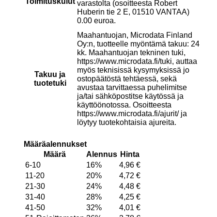
Toimituskulut
varastolta (osoitteesta Robert
Huberin tie 2 E, 01510 VANTAA)
0.00 euroa.
Maahantuojan, Microdata Finland
Oy:n, tuotteelle myöntämä takuu: 24
kk. Maahantuojan tekninen tuki,
https://www.microdata.fi/tuki, auttaa
myös teknisissä kysymyksissä jo
Takuu ja
ostopäätöstä tehtäessä, sekä
tuotetuki
avustaa tarvittaessa puhelimitse
ja/tai sähköpostitse käytössä ja
käyttöönotossa. Osoitteesta
https://www.microdata.fi/ajurit/ ja
löytyy tuotekohtaisia ajureita.
Määräalennukset
Määrä
Alennus
Hinta
6-10
16%
4,96
€
11-20
20%
4,72
€
21-30
24%
4,48
€
31-40
28%
4,25
€
41-50
32%
4,01
€