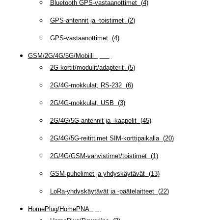
Bluetooth GPS-vastaanottimet
(
4
)
GPS-antennit ja -toistimet
(
2
)
GPS-vastaanottimet
(
4
)
GSM/2G/4G/5G/Mobiili
(
115
)
2G-kortit/modulit/adapterit
(
5
)
2G/4G-mokkulat, RS-232
(
6
)
2G/4G-mokkulat, USB
(
3
)
2G/4G/5G-antennit ja -kaapelit
(
45
)
2G/4G/5G-reitittimet SIM-korttipaikalla
(
20
)
2G/4G/GSM-vahvistimet/toistimet
(
1
)
GSM-puhelimet ja yhdyskäytävät
(
13
)
LoRa-yhdyskäytävät ja -päätelaitteet
(
22
)
HomePlug/HomePNA
(
8
)