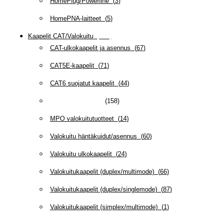
HomePlug/Powerline
(
3
)
HomePNA-laitteet
(
5
)
Kaapelit CAT/Valokuitu
(
607
)
CAT-ulkokaapelit ja asennus
(
67
)
CAT5E-kaapelit
(
71
)
CAT6 suojatut kaapelit
(
44
)
CAT6/6A -kaapelit
(
158
)
MPO valokuitutuotteet
(
14
)
Valokuitu häntäkuidut/asennus
(
60
)
Valokuitu ulkokaapelit
(
24
)
Valokuitukaapelit (duplex/multimode)
(
66
)
Valokuitukaapelit (duplex/singlemode)
(
87
)
Valokuitukaapelit (simplex/multimode)
(
1
)