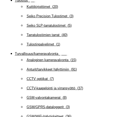
Tulostus
(
69
)
Kuittikirjoittimet
(
20
)
Seiko Precision Tulostimet
(
3
)
Seiko SLP-tarratulostimet
(
5
)
Tarratulostimien tarrat
(
40
)
Tulostinpalvelimet
(
1
)
Turvallisuus/kameravalvonta
(
335
)
Analoginen kameravalvonta
(
15
)
Anturit/tarvikkeet hälyttimiin
(
91
)
CCTV optiikat
(
7
)
CCTV-kaapelointi ja virransyöttö
(
37
)
GSM-valvontakamerat
(
8
)
GSM/GPRS-dataloggerit
(
3
)
GSM/WiFi-hälytinlaitteet
(
36
)