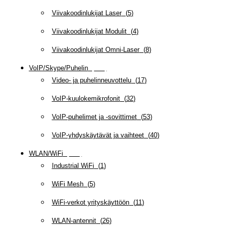
Viivakoodinlukijat Laser
(
5
)
Viivakoodinlukijat Modulit
(
4
)
Viivakoodinlukijat Omni-Laser
(
8
)
VoIP/Skype/Puhelin
(
142
)
Video- ja puhelinneuvottelu
(
17
)
VoIP-kuulokemikrofonit
(
32
)
VoIP-puhelimet ja -sovittimet
(
53
)
VoIP-yhdyskäytävät ja vaihteet
(
40
)
WLAN/WiFi
(
109
)
Industrial WiFi
(
1
)
WiFi Mesh
(
5
)
WiFi-verkot yrityskäyttöön
(
11
)
WLAN-antennit
(
26
)