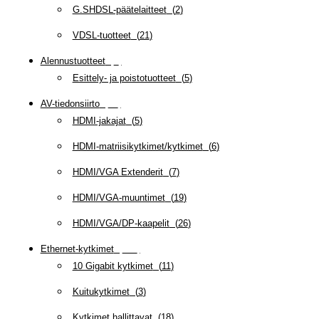
G.SHDSL-päätelaitteet
(
2
)
VDSL-tuotteet
(
21
)
Alennustuotteet
(
5
)
Esittely- ja poistotuotteet
(
5
)
AV-tiedonsiirto
(
63
)
HDMI-jakajat
(
5
)
HDMI-matriisikytkimet/kytkimet
(
6
)
HDMI/VGA Extenderit
(
7
)
HDMI/VGA-muuntimet
(
19
)
HDMI/VGA/DP-kaapelit
(
26
)
Ethernet-kytkimet
(
319
)
10 Gigabit kytkimet
(
11
)
Kuitukytkimet
(
3
)
Kytkimet hallittavat
(
18
)