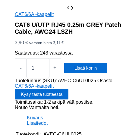
CAT6/6A -kaapelit
CAT6 U/UTP RJ45 0.25m GREY Patch
Cable, AWG24 LSZH
3,90
€
veroton hinta
3,11
€
Saatavuus:
243 varastossa
CAT6
U/UTP
-
+
Lisää koriin
RJ45
0.25m
Tuotetunnus (SKU):
AVEC-C6UL0025
Osasto:
GREY
CAT6/6A -kaapelit
Patch
Cable,
Toimitusaika: 1-2 arkipäivää postitse.
AWG24
Nouto Vantaalta heti.
LSZH
määrä
Kuvaus
Lisätiedot
Tuotekoodi:
AVEC-C6UL0025