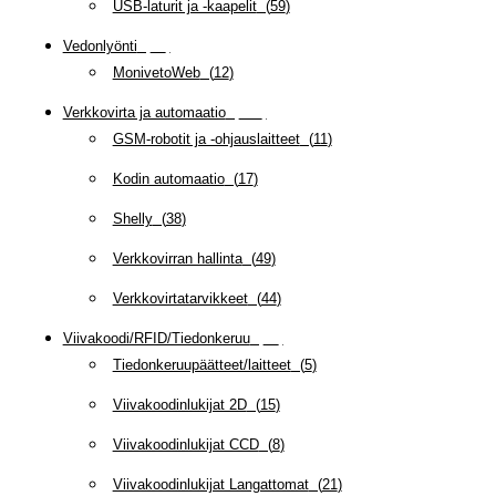
USB-laturit ja -kaapelit
(
59
)
Vedonlyönti
(
12
)
MonivetoWeb
(
12
)
Verkkovirta ja automaatio
(
159
)
GSM-robotit ja -ohjauslaitteet
(
11
)
Kodin automaatio
(
17
)
Shelly
(
38
)
Verkkovirran hallinta
(
49
)
Verkkovirtatarvikkeet
(
44
)
Viivakoodi/RFID/Tiedonkeruu
(
66
)
Tiedonkeruupäätteet/laitteet
(
5
)
Viivakoodinlukijat 2D
(
15
)
Viivakoodinlukijat CCD
(
8
)
Viivakoodinlukijat Langattomat
(
21
)