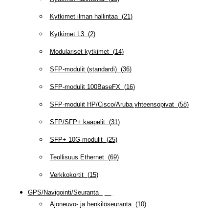
Kytkimet ilman hallintaa
(
21
)
Kytkimet L3
(
2
)
Modulariset kytkimet
(
14
)
SFP-modulit (standardi)
(
36
)
SFP-modulit 100BaseFX
(
16
)
SFP-modulit HP/Cisco/Aruba yhteensopivat
(
58
)
SFP/SFP+ kaapelit
(
31
)
SFP+ 10G-modulit
(
25
)
Teollisuus Ethernet
(
69
)
Verkkokortit
(
15
)
GPS/Navigointi/Seuranta
(
20
)
Ajoneuvo- ja henkilöseuranta
(
10
)