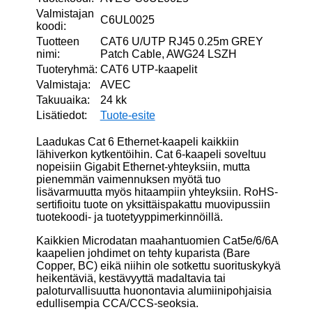
Valmistajan
C6UL0025
koodi:
Tuotteen
CAT6 U/UTP RJ45 0.25m GREY
nimi:
Patch Cable, AWG24 LSZH
Tuoteryhmä:
CAT6 UTP-kaapelit
Valmistaja:
AVEC
Takuuaika:
24 kk
Lisätiedot:
Tuote-esite
Laadukas Cat 6 Ethernet-kaapeli kaikkiin
lähiverkon kytkentöihin. Cat 6-kaapeli soveltuu
nopeisiin Gigabit Ethernet-yhteyksiin, mutta
pienemmän vaimennuksen myötä tuo
lisävarmuutta myös hitaampiin yhteyksiin. RoHS-
sertifioitu tuote on yksittäispakattu muovipussiin
tuotekoodi- ja tuotetyyppimerkinnöillä.
Kaikkien Microdatan maahantuomien Cat5e/6/6A
kaapelien johdimet on tehty kuparista (Bare
Copper, BC) eikä niihin ole sotkettu suorituskykyä
heikentäviä, kestävyyttä madaltavia tai
paloturvallisuutta huonontavia alumiinipohjaisia
edullisempia CCA/CCS-seoksia.