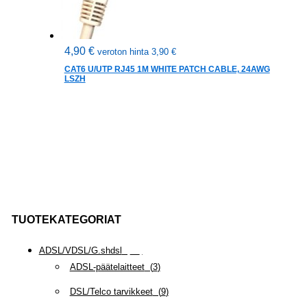
4,90
€
veroton hinta
3,90
€
CAT6 U/UTP RJ45 1M WHITE PATCH CABLE, 24AWG
LSZH
TUOTEKATEGORIAT
ADSL/VDSL/G.shdsl
(
35
)
ADSL-päätelaitteet
(
3
)
DSL/Telco tarvikkeet
(
9
)