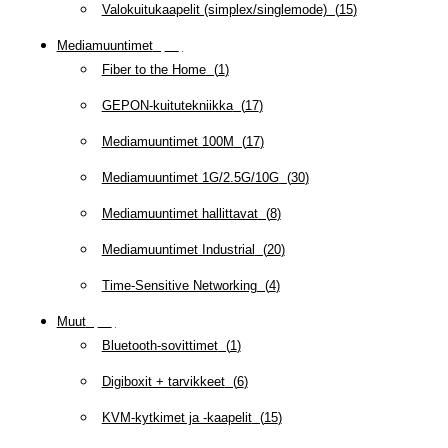
Valokuitukaapelit (simplex/singlemode)
(
15
)
Mediamuuntimet
(
97
)
Fiber to the Home
(
1
)
GEPON-kuitutekniikka
(
17
)
Mediamuuntimet 100M
(
17
)
Mediamuuntimet 1G/2.5G/10G
(
30
)
Mediamuuntimet hallittavat
(
8
)
Mediamuuntimet Industrial
(
20
)
Time-Sensitive Networking
(
4
)
Muut
(
79
)
Bluetooth-sovittimet
(
1
)
Digiboxit + tarvikkeet
(
6
)
KVM-kytkimet ja -kaapelit
(
15
)