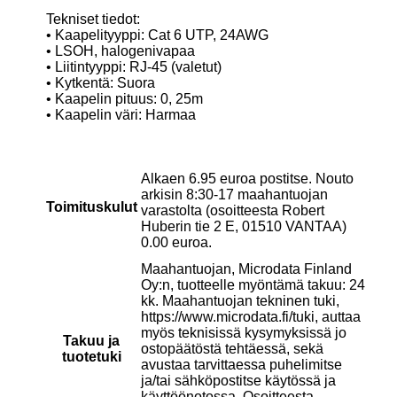
Tekniset tiedot:
• Kaapelityyppi: Cat 6 UTP, 24AWG
• LSOH, halogenivapaa
• Liitintyyppi: RJ-45 (valetut)
• Kytkentä: Suora
• Kaapelin pituus: 0, 25m
• Kaapelin väri: Harmaa
Alkaen 6.95 euroa postitse. Nouto
arkisin 8:30-17 maahantuojan
Toimituskulut
varastolta (osoitteesta Robert
Huberin tie 2 E, 01510 VANTAA)
0.00 euroa.
Maahantuojan, Microdata Finland
Oy:n, tuotteelle myöntämä takuu: 24
kk. Maahantuojan tekninen tuki,
https://www.microdata.fi/tuki, auttaa
myös teknisissä kysymyksissä jo
Takuu ja
ostopäätöstä tehtäessä, sekä
tuotetuki
avustaa tarvittaessa puhelimitse
ja/tai sähköpostitse käytössä ja
käyttöönotossa. Osoitteesta