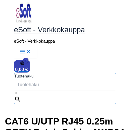
Siirry
sisältöön
eSoft - Verkkokauppa
eSoft - Verkkokauppa
0,00
€
Tuotehaku
×
CAT6 U/UTP RJ45 0.25m