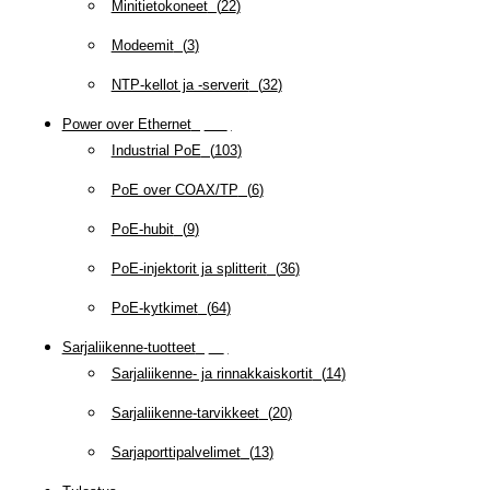
Minitietokoneet
(
22
)
Modeemit
(
3
)
NTP-kellot ja -serverit
(
32
)
Power over Ethernet
(
218
)
Industrial PoE
(
103
)
PoE over COAX/TP
(
6
)
PoE-hubit
(
9
)
PoE-injektorit ja splitterit
(
36
)
PoE-kytkimet
(
64
)
Sarjaliikenne-tuotteet
(
47
)
Sarjaliikenne- ja rinnakkaiskortit
(
14
)
Sarjaliikenne-tarvikkeet
(
20
)
Sarjaporttipalvelimet
(
13
)