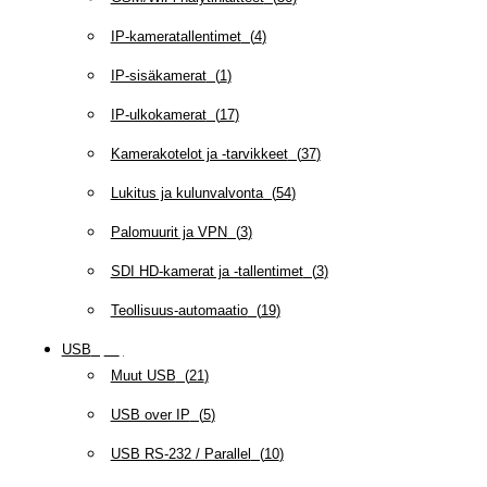
IP-kameratallentimet
(
4
)
IP-sisäkamerat
(
1
)
IP-ulkokamerat
(
17
)
Kamerakotelot ja -tarvikkeet
(
37
)
Lukitus ja kulunvalvonta
(
54
)
Palomuurit ja VPN
(
3
)
SDI HD-kamerat ja -tallentimet
(
3
)
Teollisuus-automaatio
(
19
)
USB
(
95
)
Muut USB
(
21
)
USB over IP
(
5
)
USB RS-232 / Parallel
(
10
)