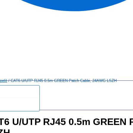
elit
/ CAT6 U/UTP RJ45 0.5m GREEN Patch Cable, 24AWG LSZH
T6 U/UTP RJ45 0.5m GREEN 
ZH