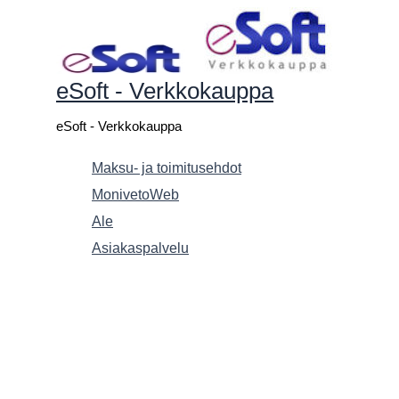
Siirry
sisältöön
eSoft - Verkkokauppa
eSoft - Verkkokauppa
Maksu- ja toimitusehdot
MonivetoWeb
Ale
Asiakaspalvelu