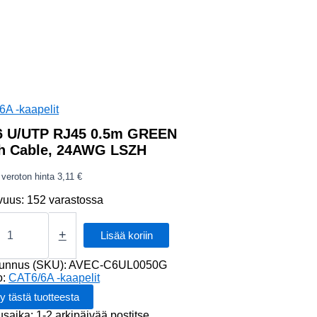
A -kaapelit
 U/UTP RJ45 0.5m GREEN
h Cable, 24AWG LSZH
veroton hinta
3,11
€
vuus:
152 varastossa
+
Lisää koriin
tunnus (SKU):
AVEC-C6UL0050G
N
o:
CAT6/6A -kaapelit
usaika: 1-2 arkipäivää postitse.