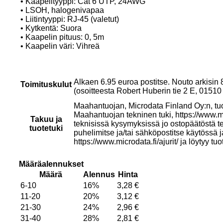
• Kaapelityyppi: Cat 6 UTP, 24AWG
• LSOH, halogenivapaa
• Liitintyyppi: RJ-45 (valetut)
• Kytkentä: Suora
• Kaapelin pituus: 0, 5m
• Kaapelin väri: Vihreä
Alkaen 6.95 euroa postitse. Nouto arkisin
Toimituskulut
(osoitteesta Robert Huberin tie 2 E, 015
Maahantuojan, Microdata Finland Oy:n, tu
Maahantuojan tekninen tuki, https://www.mi
Takuu ja
teknisissä kysymyksissä jo ostopäätöstä t
tuotetuki
puhelimitse ja/tai sähköpostitse käytössä 
https://www.microdata.fi/ajurit/ ja löytyy tuo
Määräalennukset
Määrä
Alennus
Hinta
6-10
16%
3,28
€
11-20
20%
3,12
€
21-30
24%
2,96
€
31-40
28%
2,81
€