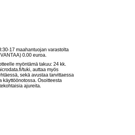
 8:30-17 maahantuojan varastolta
10 VANTAA) 0.00 euroa.
otteelle myöntämä takuu: 24 kk.
crodata.fi/tuki, auttaa myös
ehtäessä, sekä avustaa tarvittaessa
ja käyttöönotossa. Osoitteesta
tekohtaisia ajureita.