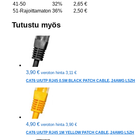
41-50
32%
2,65
€
51-Rajoittamaton
36%
2,50
€
Tutustu myös
3,90
€
veroton hinta
3,11
€
CAT6 U/UTP RJ45 0.5M BLACK PATCH CABLE, 24AWG LSZH
4,90
€
veroton hinta
3,90
€
CAT6 U/UTP RJ45 1M YELLOW PATCH CABLE, 24AWG LSZH