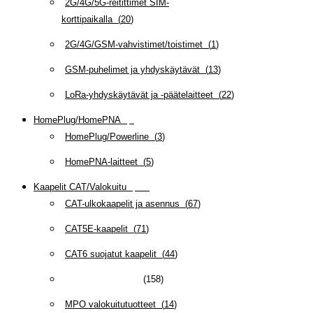
2G/4G/5G-reitittimet SIM-
korttipaikalla
(
20
)
2G/4G/GSM-vahvistimet/toistimet
(
1
)
GSM-puhelimet ja yhdyskäytävät
(
13
)
LoRa-yhdyskäytävät ja -päätelaitteet
(
22
)
HomePlug/HomePNA
(
8
)
HomePlug/Powerline
(
3
)
HomePNA-laitteet
(
5
)
Kaapelit CAT/Valokuitu
(
607
)
CAT-ulkokaapelit ja asennus
(
67
)
CAT5E-kaapelit
(
71
)
CAT6 suojatut kaapelit
(
44
)
CAT6/6A -kaapelit
(
158
)
MPO valokuitutuotteet
(
14
)