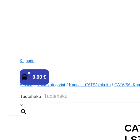
Kirjaudu
0,00
€
Etusivu
/
Tuotekategoriat
/
Kaapelit CAT/Valokuitu
/
CAT6/6A -kaap
Tuotehaku
×
CA
LS