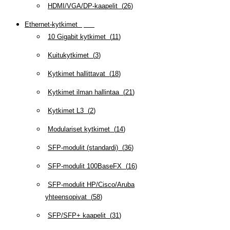
HDMI/VGA/DP-kaapelit
(
26
)
Ethernet-kytkimet
(
319
)
10 Gigabit kytkimet
(
11
)
Kuitukytkimet
(
3
)
Kytkimet hallittavat
(
18
)
Kytkimet ilman hallintaa
(
21
)
Kytkimet L3
(
2
)
Modulariset kytkimet
(
14
)
SFP-modulit (standardi)
(
36
)
SFP-modulit 100BaseFX
(
16
)
SFP-modulit HP/Cisco/Aruba
yhteensopivat
(
58
)
SFP/SFP+ kaapelit
(
31
)