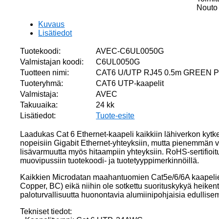
24AW
Nouto 
LSZH
määrä
Kuvaus
Lisätiedot
Tuotekoodi:
AVEC-C6UL0050G
Valmistajan koodi:
C6UL0050G
Tuotteen nimi:
CAT6 U/UTP RJ45 0.5m GREEN P
Tuoteryhmä:
CAT6 UTP-kaapelit
Valmistaja:
AVEC
Takuuaika:
24 kk
Lisätiedot:
Tuote-esite
Laadukas Cat 6 Ethernet-kaapeli kaikkiin lähiverkon kytke
nopeisiin Gigabit Ethernet-yhteyksiin, mutta pienemmän
lisävarmuutta myös hitaampiin yhteyksiin. RoHS-sertifioitu
muovipussiin tuotekoodi- ja tuotetyyppimerkinnöillä.
Kaikkien Microdatan maahantuomien Cat5e/6/6A kaapelien
Copper, BC) eikä niihin ole sotkettu suorituskykyä heikent
paloturvallisuutta huonontavia alumiinipohjaisia edulli
Tekniset tiedot: