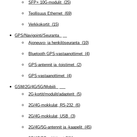
SFP+ 10G-modulit
(
25
)
Teollisuus Ethernet
(
69
)
Verkkokortit
(
15
)
GPS/Navigointi/Seuranta
(
20
)
Ajoneuvo- ja henkilöseuranta
(
10
)
Bluetooth GPS-vastaanottimet
(
4
)
GPS-antennit ja -toistimet
(
2
)
GPS-vastaanottimet
(
4
)
GSM/2G/4G/5G/Mobiili
(
115
)
2G-kortit/modulit/adapterit
(
5
)
2G/4G-mokkulat, RS-232
(
6
)
2G/4G-mokkulat, USB
(
3
)
2G/4G/5G-antennit ja -kaapelit
(
45
)