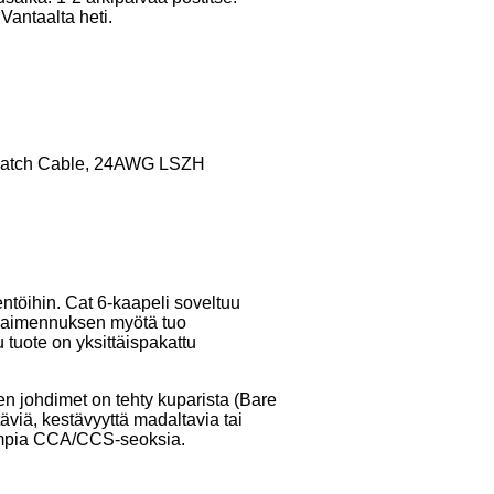
G
Vantaalta heti.
atch Cable, 24AWG LSZH
ntöihin. Cat 6-kaapeli soveltuu
 vaimennuksen myötä tuo
 tuote on yksittäispakattu
 johdimet on tehty kuparista (Bare
äviä, kestävyyttä madaltavia tai
sempia CCA/CCS-seoksia.