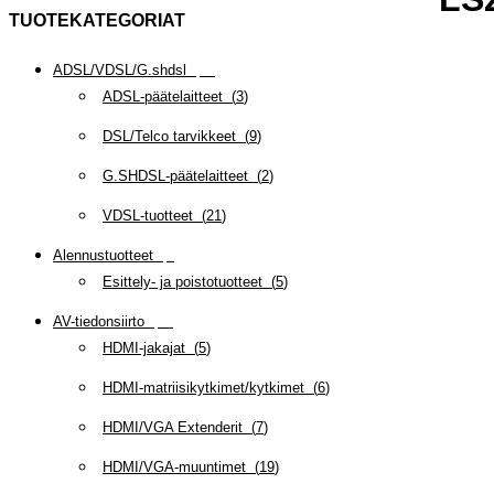
TUOTEKATEGORIAT
ADSL/VDSL/G.shdsl
(
35
)
ADSL-päätelaitteet
(
3
)
DSL/Telco tarvikkeet
(
9
)
G.SHDSL-päätelaitteet
(
2
)
VDSL-tuotteet
(
21
)
Alennustuotteet
(
5
)
Esittely- ja poistotuotteet
(
5
)
AV-tiedonsiirto
(
63
)
HDMI-jakajat
(
5
)
HDMI-matriisikytkimet/kytkimet
(
6
)
HDMI/VGA Extenderit
(
7
)
HDMI/VGA-muuntimet
(
19
)