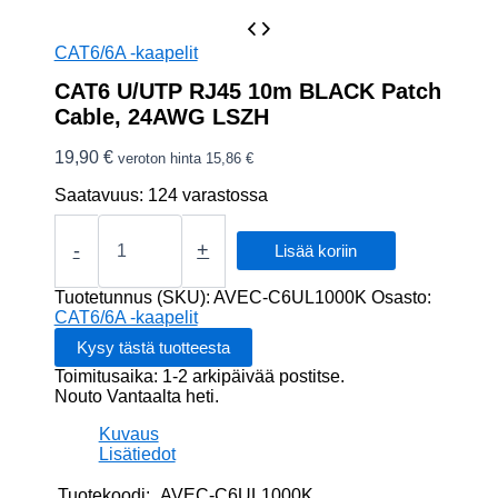
CAT6/6A -kaapelit
CAT6 U/UTP RJ45 10m BLACK Patch
Cable, 24AWG LSZH
19,90
€
veroton hinta
15,86
€
Saatavuus:
124 varastossa
CAT6
U/UTP
-
+
Lisää koriin
RJ45
10m
Tuotetunnus (SKU):
AVEC-C6UL1000K
Osasto:
BLACK
CAT6/6A -kaapelit
Patch
Cable,
Toimitusaika: 1-2 arkipäivää postitse.
24AWG
Nouto Vantaalta heti.
LSZH
määrä
Kuvaus
Lisätiedot
Tuotekoodi:
AVEC-C6UL1000K