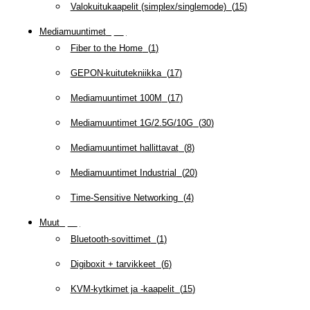
Valokuitukaapelit (simplex/singlemode)
(
15
)
Mediamuuntimet
(
97
)
Fiber to the Home
(
1
)
GEPON-kuitutekniikka
(
17
)
Mediamuuntimet 100M
(
17
)
Mediamuuntimet 1G/2.5G/10G
(
30
)
Mediamuuntimet hallittavat
(
8
)
Mediamuuntimet Industrial
(
20
)
Time-Sensitive Networking
(
4
)
Muut
(
79
)
Bluetooth-sovittimet
(
1
)
Digiboxit + tarvikkeet
(
6
)
KVM-kytkimet ja -kaapelit
(
15
)