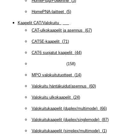
HomePlug/Powerline
(
3
)
HomePNA-laitteet
(
5
)
Kaapelit CAT/Valokuitu
(
607
)
CAT-ulkokaapelit ja asennus
(
67
)
CAT5E-kaapelit
(
71
)
CAT6 suojatut kaapelit
(
44
)
CAT6/6A -kaapelit
(
158
)
MPO valokuitutuotteet
(
14
)
Valokuitu häntäkuidut/asennus
(
60
)
Valokuitu ulkokaapelit
(
24
)
Valokuitukaapelit (duplex/multimode)
(
66
)
Valokuitukaapelit (duplex/singlemode)
(
87
)
Valokuitukaapelit (simplex/multimode)
(
1
)