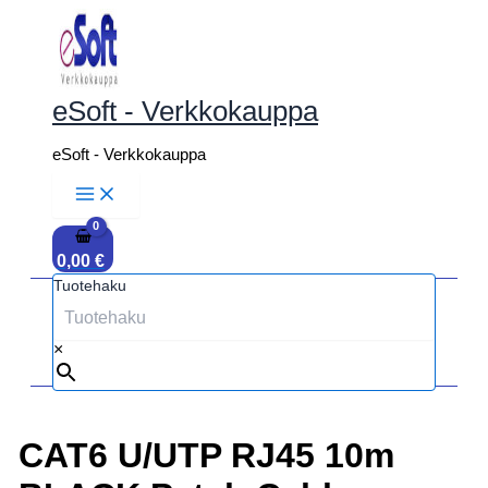
Siirry
sisältöön
eSoft - Verkkokauppa
eSoft - Verkkokauppa
0,00
€
Tuotehaku
×
CAT6 U/UTP RJ45 10m