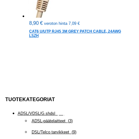
8,90
€
veroton hinta
7,09
€
CAT6 U/UTP RJ45 3M GREY PATCH CABLE, 24AWG
LSZH
TUOTEKATEGORIAT
ADSL/VDSL/G.shdsl
(
35
)
ADSL-päätelaitteet
(
3
)
DSL/Telco tarvikkeet
(
9
)