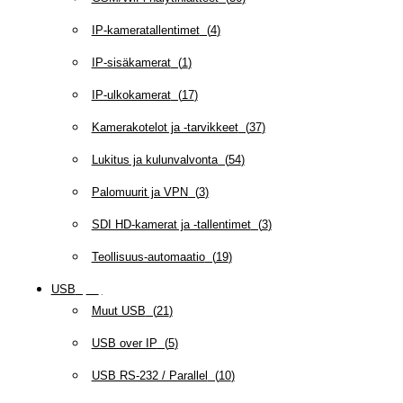
IP-kameratallentimet
(
4
)
IP-sisäkamerat
(
1
)
IP-ulkokamerat
(
17
)
Kamerakotelot ja -tarvikkeet
(
37
)
Lukitus ja kulunvalvonta
(
54
)
Palomuurit ja VPN
(
3
)
SDI HD-kamerat ja -tallentimet
(
3
)
Teollisuus-automaatio
(
19
)
USB
(
95
)
Muut USB
(
21
)
USB over IP
(
5
)
USB RS-232 / Parallel
(
10
)