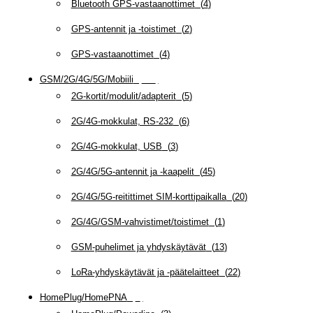
Bluetooth GPS-vastaanottimet
(
4
)
GPS-antennit ja -toistimet
(
2
)
GPS-vastaanottimet
(
4
)
GSM/2G/4G/5G/Mobiili
(
115
)
2G-kortit/modulit/adapterit
(
5
)
2G/4G-mokkulat, RS-232
(
6
)
2G/4G-mokkulat, USB
(
3
)
2G/4G/5G-antennit ja -kaapelit
(
45
)
2G/4G/5G-reitittimet SIM-korttipaikalla
(
20
)
2G/4G/GSM-vahvistimet/toistimet
(
1
)
GSM-puhelimet ja yhdyskäytävät
(
13
)
LoRa-yhdyskäytävät ja -päätelaitteet
(
22
)
HomePlug/HomePNA
(
8
)