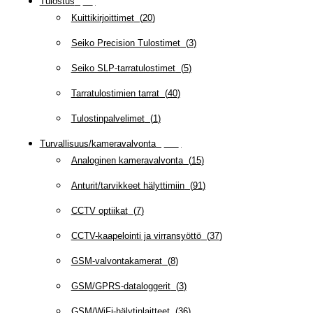
Tulostus
(
69
)
Kuittikirjoittimet
(
20
)
Seiko Precision Tulostimet
(
3
)
Seiko SLP-tarratulostimet
(
5
)
Tarratulostimien tarrat
(
40
)
Tulostinpalvelimet
(
1
)
Turvallisuus/kameravalvonta
(
335
)
Analoginen kameravalvonta
(
15
)
Anturit/tarvikkeet hälyttimiin
(
91
)
CCTV optiikat
(
7
)
CCTV-kaapelointi ja virransyöttö
(
37
)
GSM-valvontakamerat
(
8
)
GSM/GPRS-dataloggerit
(
3
)
GSM/WiFi-hälytinlaitteet
(
36
)