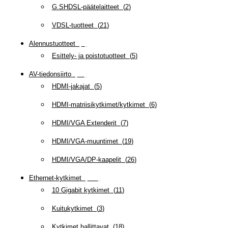
G.SHDSL-päätelaitteet
(
2
)
VDSL-tuotteet
(
21
)
Alennustuotteet
(
5
)
Esittely- ja poistotuotteet
(
5
)
AV-tiedonsiirto
(
63
)
HDMI-jakajat
(
5
)
HDMI-matriisikytkimet/kytkimet
(
6
)
HDMI/VGA Extenderit
(
7
)
HDMI/VGA-muuntimet
(
19
)
HDMI/VGA/DP-kaapelit
(
26
)
Ethernet-kytkimet
(
319
)
10 Gigabit kytkimet
(
11
)
Kuitukytkimet
(
3
)
Kytkimet hallittavat
(
18
)