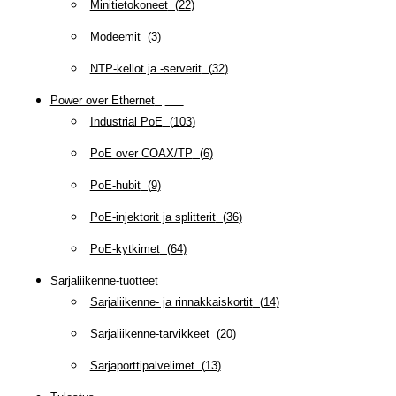
Minitietokoneet
(
22
)
Modeemit
(
3
)
NTP-kellot ja -serverit
(
32
)
Power over Ethernet
(
218
)
Industrial PoE
(
103
)
PoE over COAX/TP
(
6
)
PoE-hubit
(
9
)
PoE-injektorit ja splitterit
(
36
)
PoE-kytkimet
(
64
)
Sarjaliikenne-tuotteet
(
47
)
Sarjaliikenne- ja rinnakkaiskortit
(
14
)
Sarjaliikenne-tarvikkeet
(
20
)
Sarjaporttipalvelimet
(
13
)