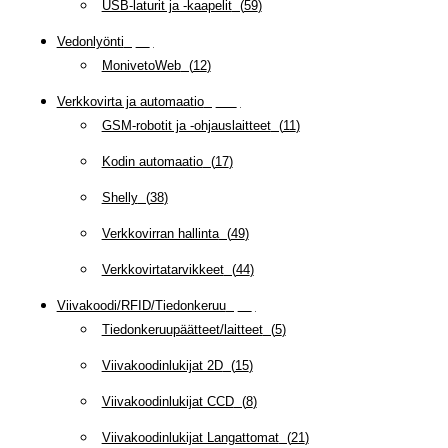
USB-laturit ja -kaapelit
(
59
)
Vedonlyönti
(
12
)
MonivetoWeb
(
12
)
Verkkovirta ja automaatio
(
159
)
GSM-robotit ja -ohjauslaitteet
(
11
)
Kodin automaatio
(
17
)
Shelly
(
38
)
Verkkovirran hallinta
(
49
)
Verkkovirtatarvikkeet
(
44
)
Viivakoodi/RFID/Tiedonkeruu
(
66
)
Tiedonkeruupäätteet/laitteet
(
5
)
Viivakoodinlukijat 2D
(
15
)
Viivakoodinlukijat CCD
(
8
)
Viivakoodinlukijat Langattomat
(
21
)