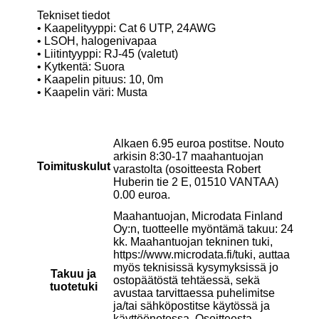
Tekniset tiedot
• Kaapelityyppi: Cat 6 UTP, 24AWG
• LSOH, halogenivapaa
• Liitintyyppi: RJ-45 (valetut)
• Kytkentä: Suora
• Kaapelin pituus: 10, 0m
• Kaapelin väri: Musta
Alkaen 6.95 euroa postitse. Nouto
arkisin 8:30-17 maahantuojan
Toimituskulut
varastolta (osoitteesta Robert
Huberin tie 2 E, 01510 VANTAA)
0.00 euroa.
Maahantuojan, Microdata Finland
Oy:n, tuotteelle myöntämä takuu: 24
kk. Maahantuojan tekninen tuki,
https://www.microdata.fi/tuki, auttaa
myös teknisissä kysymyksissä jo
Takuu ja
ostopäätöstä tehtäessä, sekä
tuotetuki
avustaa tarvittaessa puhelimitse
ja/tai sähköpostitse käytössä ja
käyttöönotossa. Osoitteesta