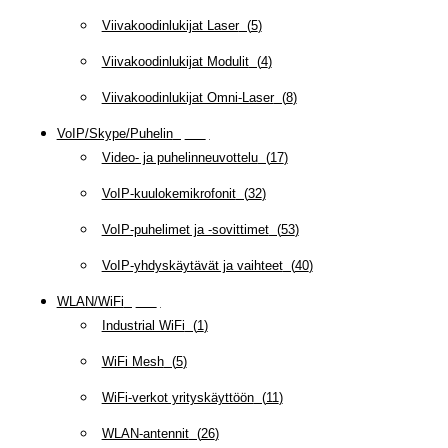
Viivakoodinlukijat Laser
(
5
)
Viivakoodinlukijat Modulit
(
4
)
Viivakoodinlukijat Omni-Laser
(
8
)
VoIP/Skype/Puhelin
(
142
)
Video- ja puhelinneuvottelu
(
17
)
VoIP-kuulokemikrofonit
(
32
)
VoIP-puhelimet ja -sovittimet
(
53
)
VoIP-yhdyskäytävät ja vaihteet
(
40
)
WLAN/WiFi
(
109
)
Industrial WiFi
(
1
)
WiFi Mesh
(
5
)
WiFi-verkot yrityskäyttöön
(
11
)
WLAN-antennit
(
26
)