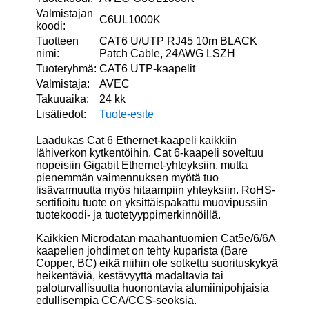
Valmistajan
C6UL1000K
koodi:
Tuotteen
CAT6 U/UTP RJ45 10m BLACK
nimi:
Patch Cable, 24AWG LSZH
Tuoteryhmä:
CAT6 UTP-kaapelit
Valmistaja:
AVEC
Takuuaika:
24 kk
Lisätiedot:
Tuote-esite
Laadukas Cat 6 Ethernet-kaapeli kaikkiin
lähiverkon kytkentöihin. Cat 6-kaapeli soveltuu
nopeisiin Gigabit Ethernet-yhteyksiin, mutta
pienemmän vaimennuksen myötä tuo
lisävarmuutta myös hitaampiin yhteyksiin. RoHS-
sertifioitu tuote on yksittäispakattu muovipussiin
tuotekoodi- ja tuotetyyppimerkinnöillä.
Kaikkien Microdatan maahantuomien Cat5e/6/6A
kaapelien johdimet on tehty kuparista (Bare
Copper, BC) eikä niihin ole sotkettu suorituskykyä
heikentäviä, kestävyyttä madaltavia tai
paloturvallisuutta huonontavia alumiinipohjaisia
edullisempia CCA/CCS-seoksia.