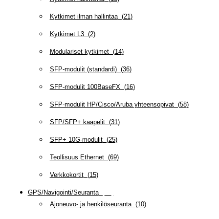
Kytkimet ilman hallintaa
(
21
)
Kytkimet L3
(
2
)
Modulariset kytkimet
(
14
)
SFP-modulit (standardi)
(
36
)
SFP-modulit 100BaseFX
(
16
)
SFP-modulit HP/Cisco/Aruba yhteensopivat
(
58
)
SFP/SFP+ kaapelit
(
31
)
SFP+ 10G-modulit
(
25
)
Teollisuus Ethernet
(
69
)
Verkkokortit
(
15
)
GPS/Navigointi/Seuranta
(
20
)
Ajoneuvo- ja henkilöseuranta
(
10
)