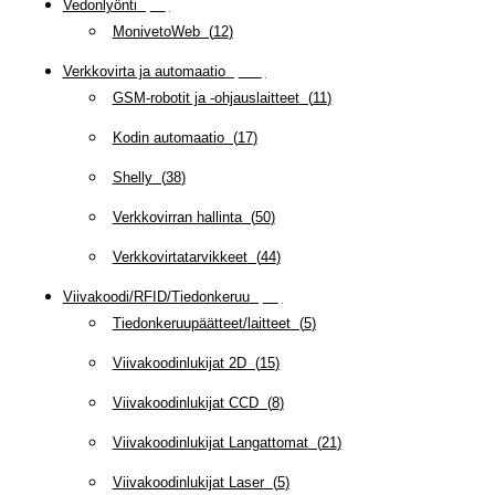
Vedonlyönti
(
12
)
MonivetoWeb
(
12
)
Verkkovirta ja automaatio
(
160
)
GSM-robotit ja -ohjauslaitteet
(
11
)
Kodin automaatio
(
17
)
Shelly
(
38
)
Verkkovirran hallinta
(
50
)
Verkkovirtatarvikkeet
(
44
)
Viivakoodi/RFID/Tiedonkeruu
(
66
)
Tiedonkeruupäätteet/laitteet
(
5
)
Viivakoodinlukijat 2D
(
15
)
Viivakoodinlukijat CCD
(
8
)
Viivakoodinlukijat Langattomat
(
21
)
Viivakoodinlukijat Laser
(
5
)