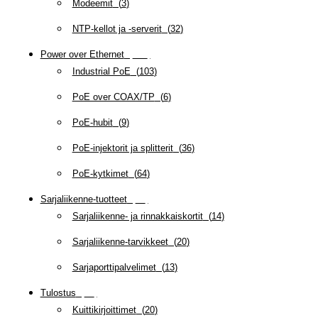
Modeemit
(
3
)
NTP-kellot ja -serverit
(
32
)
Power over Ethernet
(
218
)
Industrial PoE
(
103
)
PoE over COAX/TP
(
6
)
PoE-hubit
(
9
)
PoE-injektorit ja splitterit
(
36
)
PoE-kytkimet
(
64
)
Sarjaliikenne-tuotteet
(
47
)
Sarjaliikenne- ja rinnakkaiskortit
(
14
)
Sarjaliikenne-tarvikkeet
(
20
)
Sarjaporttipalvelimet
(
13
)
Tulostus
(
69
)
Kuittikirjoittimet
(
20
)