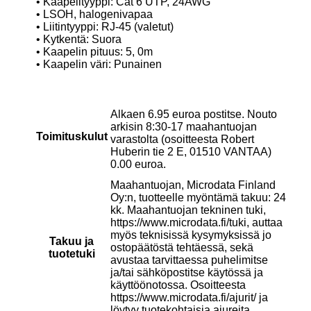
• Kaapelityyppi: Cat 6 UTP, 24AWG
• LSOH, halogenivapaa
• Liitintyyppi: RJ-45 (valetut)
• Kytkentä: Suora
• Kaapelin pituus: 5, 0m
• Kaapelin väri: Punainen
Alkaen 6.95 euroa postitse. Nouto
arkisin 8:30-17 maahantuojan
Toimituskulut
varastolta (osoitteesta Robert
Huberin tie 2 E, 01510 VANTAA)
0.00 euroa.
Maahantuojan, Microdata Finland
Oy:n, tuotteelle myöntämä takuu: 24
kk. Maahantuojan tekninen tuki,
https://www.microdata.fi/tuki, auttaa
myös teknisissä kysymyksissä jo
Takuu ja
ostopäätöstä tehtäessä, sekä
tuotetuki
avustaa tarvittaessa puhelimitse
ja/tai sähköpostitse käytössä ja
käyttöönotossa. Osoitteesta
https://www.microdata.fi/ajurit/ ja
löytyy tuotekohtaisia ajureita.