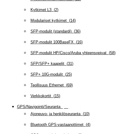
Kytkimet L3
(
2
)
Modulariset kytkimet
(
14
)
SFP-modulit (standardi)
(
36
)
SFP-modulit 100BaseFX
(
16
)
SFP-modulit HP/Cisco/Aruba yhteensopivat
(
58
)
SFP/SFP+ kaapelit
(
31
)
SFP+ 10G-modulit
(
25
)
Teollisuus Ethernet
(
69
)
Verkkokortit
(
15
)
GPS/Navigointi/Seuranta
(
20
)
Ajoneuvo- ja henkilöseuranta
(
10
)
Bluetooth GPS-vastaanottimet
(
4
)