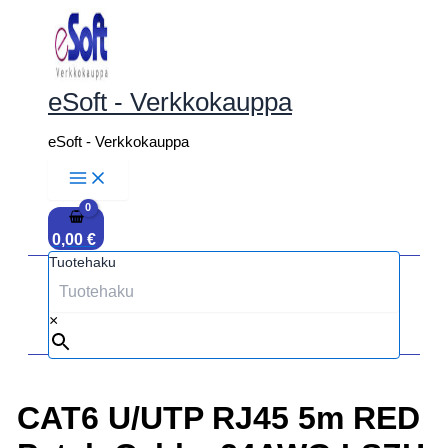
Siirry
sisältöön
eSoft - Verkkokauppa
eSoft - Verkkokauppa
0,00
€
Tuotehaku
×
CAT6 U/UTP RJ45 5m RED