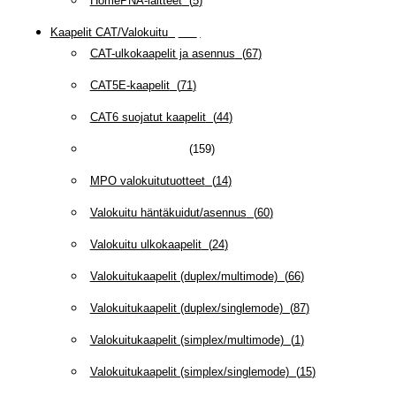
HomePNA-laitteet
(
5
)
Kaapelit CAT/Valokuitu
(
608
)
CAT-ulkokaapelit ja asennus
(
67
)
CAT5E-kaapelit
(
71
)
CAT6 suojatut kaapelit
(
44
)
CAT6/6A -kaapelit
(
159
)
MPO valokuitutuotteet
(
14
)
Valokuitu häntäkuidut/asennus
(
60
)
Valokuitu ulkokaapelit
(
24
)
Valokuitukaapelit (duplex/multimode)
(
66
)
Valokuitukaapelit (duplex/singlemode)
(
87
)
Valokuitukaapelit (simplex/multimode)
(
1
)
Valokuitukaapelit (simplex/singlemode)
(
15
)