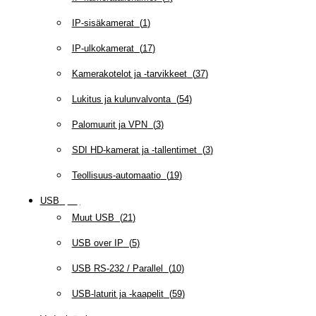
IP-sisäkamerat
(
1
)
IP-ulkokamerat
(
17
)
Kamerakotelot ja -tarvikkeet
(
37
)
Lukitus ja kulunvalvonta
(
54
)
Palomuurit ja VPN
(
3
)
SDI HD-kamerat ja -tallentimet
(
3
)
Teollisuus-automaatio
(
19
)
USB
(
95
)
Muut USB
(
21
)
USB over IP
(
5
)
USB RS-232 / Parallel
(
10
)
USB-laturit ja -kaapelit
(
59
)