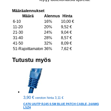
Määräalennukset
Määrä
Alennus
Hinta
6-10
16%
10,00
€
11-20
20%
9,52
€
21-30
24%
9,04
€
31-40
28%
8,57
€
41-50
32%
8,09
€
51-Rajoittamaton
36%
7,62
€
Tutustu myös
3,90
€
veroton hinta
3,11
€
CAT6 U/UTP RJ45 0.5M BLUE PATCH CABLE, 24AWG
LSZH