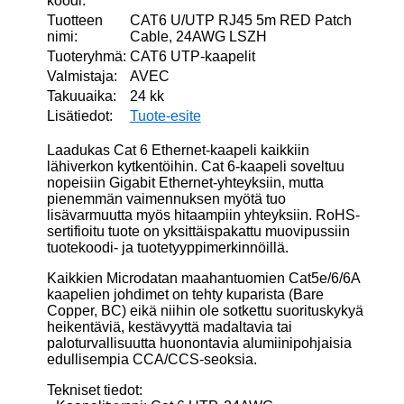
koodi:
Tuotteen
CAT6 U/UTP RJ45 5m RED Patch
nimi:
Cable, 24AWG LSZH
Tuoteryhmä:
CAT6 UTP-kaapelit
Valmistaja:
AVEC
Takuuaika:
24 kk
Lisätiedot:
Tuote-esite
Laadukas Cat 6 Ethernet-kaapeli kaikkiin
lähiverkon kytkentöihin. Cat 6-kaapeli soveltuu
nopeisiin Gigabit Ethernet-yhteyksiin, mutta
pienemmän vaimennuksen myötä tuo
lisävarmuutta myös hitaampiin yhteyksiin. RoHS-
sertifioitu tuote on yksittäispakattu muovipussiin
tuotekoodi- ja tuotetyyppimerkinnöillä.
Kaikkien Microdatan maahantuomien Cat5e/6/6A
kaapelien johdimet on tehty kuparista (Bare
Copper, BC) eikä niihin ole sotkettu suorituskykyä
heikentäviä, kestävyyttä madaltavia tai
paloturvallisuutta huonontavia alumiinipohjaisia
edullisempia CCA/CCS-seoksia.
Tekniset tiedot: