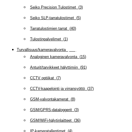
Seiko Precision Tulostimet
(
3
)
Seiko SLP-tarratulostimet
(
5
)
Tarratulostimien tarrat
(
40
)
Tulostinpalvelimet
(
1
)
Turvallisuus/kameravalvonta
(
335
)
Analoginen kameravalvonta
(
15
)
Anturit/tarvikkeet hälyttimiin
(
91
)
CCTV optiikat
(
7
)
CCTV-kaapelointi ja virransyöttö
(
37
)
GSM-valvontakamerat
(
8
)
GSM/GPRS-dataloggerit
(
3
)
GSM/WiFi-hälytinlaitteet
(
36
)
IP-kameratallentimet
(
4
)