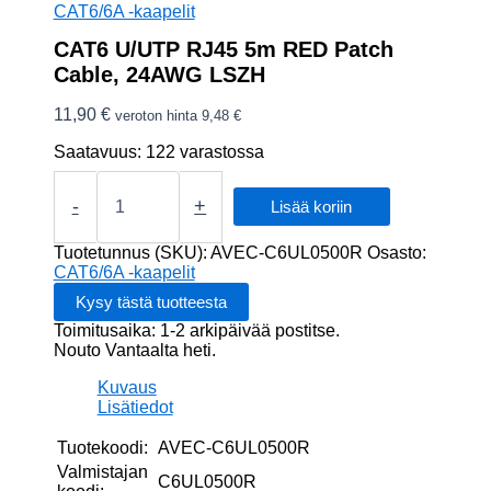
CAT6/6A -kaapelit
CAT6 U/UTP RJ45 5m RED Patch
Cable, 24AWG LSZH
11,90
€
veroton hinta
9,48
€
Saatavuus:
122 varastossa
CAT6
U/UTP
-
+
Lisää koriin
RJ45
5m
Tuotetunnus (SKU):
AVEC-C6UL0500R
Osasto:
RED
CAT6/6A -kaapelit
Patch
Cable,
Toimitusaika: 1-2 arkipäivää postitse.
24AWG
Nouto Vantaalta heti.
LSZH
määrä
Kuvaus
Lisätiedot
Tuotekoodi:
AVEC-C6UL0500R
Valmistajan
C6UL0500R