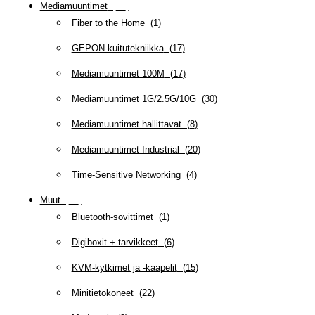
Mediamuuntimet
(
97
)
Fiber to the Home
(
1
)
GEPON-kuitutekniikka
(
17
)
Mediamuuntimet 100M
(
17
)
Mediamuuntimet 1G/2.5G/10G
(
30
)
Mediamuuntimet hallittavat
(
8
)
Mediamuuntimet Industrial
(
20
)
Time-Sensitive Networking
(
4
)
Muut
(
79
)
Bluetooth-sovittimet
(
1
)
Digiboxit + tarvikkeet
(
6
)
KVM-kytkimet ja -kaapelit
(
15
)
Minitietokoneet
(
22
)