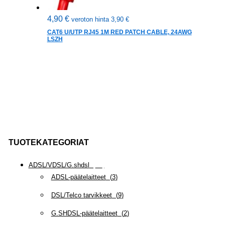
4,90
€
veroton hinta
3,90
€
CAT6 U/UTP RJ45 1M RED PATCH CABLE, 24AWG
LSZH
TUOTEKATEGORIAT
ADSL/VDSL/G.shdsl
(
35
)
ADSL-päätelaitteet
(
3
)
DSL/Telco tarvikkeet
(
9
)
G.SHDSL-päätelaitteet
(
2
)