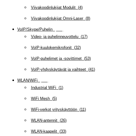
Viivakoodinlukijat Modulit
(
4
)
Viivakoodinlukijat Omni-Laser
(
8
)
VoIP/Skype/Puhelin
(
143
)
Video- ja puhelinneuvottelu
(
17
)
VoIP-kuulokemikrofonit
(
32
)
VoIP-puhelimet ja -sovittimet
(
53
)
VoIP-yhdyskäytävät ja vaihteet
(
41
)
WLAN/WiFi
(
109
)
Industrial WiFi
(
1
)
WiFi Mesh
(
5
)
WiFi-verkot yrityskäyttöön
(
11
)
WLAN-antennit
(
26
)
WLAN-kaapelit
(
33
)