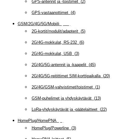
GPS-antennit ja -toistimet
(
2
)
GPS-vastaanottimet
(
4
)
GSM/2G/4G/5G/Mobiili
(
115
)
2G-kortit/modulit/adapterit
(
5
)
2G/4G-mokkulat, RS-232
(
6
)
2G/4G-mokkulat, USB
(
3
)
2G/4G/5G-antennit ja -kaapelit
(
45
)
2G/4G/5G-reitittimet SIM-korttipaikalla
(
20
)
2G/4G/GSM-vahvistimet/toistimet
(
1
)
GSM-puhelimet ja yhdyskäytävät
(
13
)
LoRa-yhdyskäytävät ja -päätelaitteet
(
22
)
HomePlug/HomePNA
(
8
)
HomePlug/Powerline
(
3
)