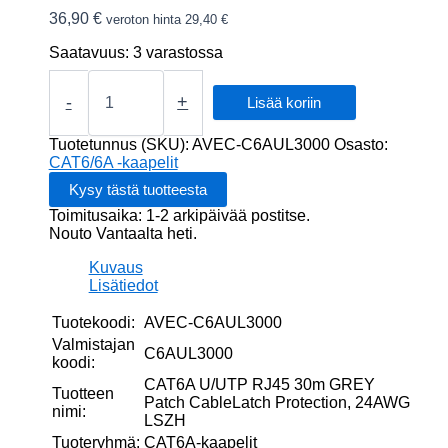
36,90
€
veroton hinta
29,40
€
Saatavuus:
3 varastossa
CAT6A
U/UTP
-
+
Lisää koriin
RJ45
30m
Tuotetunnus (SKU):
AVEC-C6AUL3000
Osasto:
GREY
CAT6/6A -kaapelit
Patch
CableLatch
Toimitusaika: 1-2 arkipäivää postitse.
Protection,
Nouto Vantaalta heti.
24AWG
LSZH
Kuvaus
määrä
Lisätiedot
Tuotekoodi:
AVEC-C6AUL3000
Valmistajan
C6AUL3000
koodi:
CAT6A U/UTP RJ45 30m GREY
Tuotteen
Patch CableLatch Protection, 24AWG
nimi:
LSZH
Tuoteryhmä:
CAT6A-kaapelit