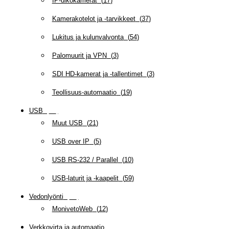
IP-ulkokamerat
(
17
)
Kamerakotelot ja -tarvikkeet
(
37
)
Lukitus ja kulunvalvonta
(
54
)
Palomuurit ja VPN
(
3
)
SDI HD-kamerat ja -tallentimet
(
3
)
Teollisuus-automaatio
(
19
)
USB
(
95
)
Muut USB
(
21
)
USB over IP
(
5
)
USB RS-232 / Parallel
(
10
)
USB-laturit ja -kaapelit
(
59
)
Vedonlyönti
(
12
)
MonivetoWeb
(
12
)
Verkkovirta ja automaatio
(
160
)