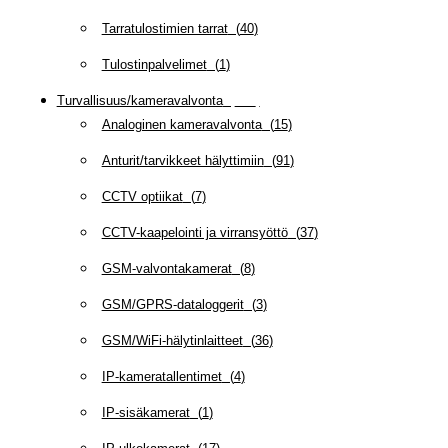
Tarratulostimien tarrat
(
40
)
Tulostinpalvelimet
(
1
)
Turvallisuus/kameravalvonta
(
335
)
Analoginen kameravalvonta
(
15
)
Anturit/tarvikkeet hälyttimiin
(
91
)
CCTV optiikat
(
7
)
CCTV-kaapelointi ja virransyöttö
(
37
)
GSM-valvontakamerat
(
8
)
GSM/GPRS-dataloggerit
(
3
)
GSM/WiFi-hälytinlaitteet
(
36
)
IP-kameratallentimet
(
4
)
IP-sisäkamerat
(
1
)