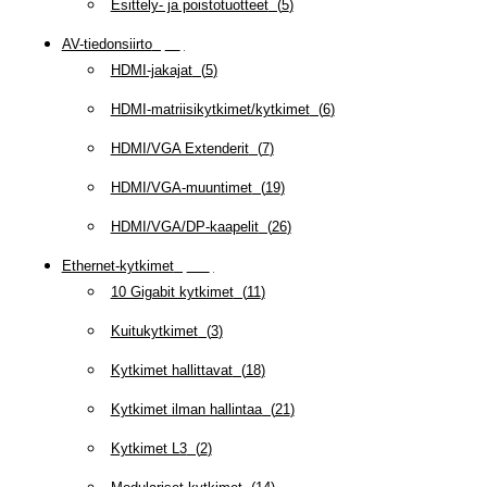
Esittely- ja poistotuotteet
(
5
)
AV-tiedonsiirto
(
63
)
HDMI-jakajat
(
5
)
HDMI-matriisikytkimet/kytkimet
(
6
)
HDMI/VGA Extenderit
(
7
)
HDMI/VGA-muuntimet
(
19
)
HDMI/VGA/DP-kaapelit
(
26
)
Ethernet-kytkimet
(
319
)
10 Gigabit kytkimet
(
11
)
Kuitukytkimet
(
3
)
Kytkimet hallittavat
(
18
)
Kytkimet ilman hallintaa
(
21
)
Kytkimet L3
(
2
)