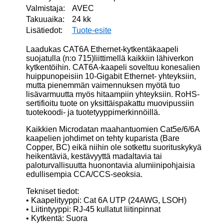
Valmistaja:
AVEC
Takuuaika:
24 kk
Lisätiedot:
Tuote-esite
Laadukas CAT6A Ethernet-kytkentäkaapeli
suojatulla (n:o 715)liittimellä kaikkiin lähiverkon
kytkentöihin. CAT6A-kaapeli soveltuu konesalien
huippunopeisiin 10-Gigabit Ethernet- yhteyksiin,
mutta pienemmän vaimennuksen myötä tuo
lisävarmuutta myös hitaampiin yhteyksiin. RoHS-
sertifioitu tuote on yksittäispakattu muovipussiin
tuotekoodi- ja tuotetyyppimerkinnöillä.
Kaikkien Microdatan maahantuomien Cat5e/6/6A
kaapelien johdimet on tehty kuparista (Bare
Copper, BC) eikä niihin ole sotkettu suorituskykyä
heikentäviä, kestävyyttä madaltavia tai
paloturvallisuutta huonontavia alumiinipohjaisia
edullisempia CCA/CCS-seoksia.
Tekniset tiedot:
• Kaapelityyppi: Cat 6A UTP (24AWG, LSOH)
• Liitintyyppi: RJ-45 kullatut liitinpinnat
• Kytkentä: Suora