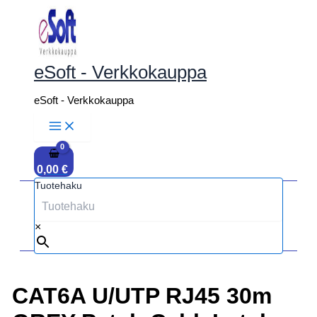
Siirry
sisältöön
eSoft - Verkkokauppa
eSoft - Verkkokauppa
0,00
€
Tuotehaku
×
CAT6A U/UTP RJ45 30m