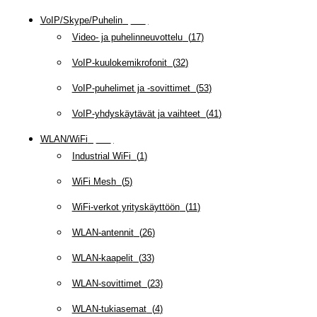
VoIP/Skype/Puhelin
(
143
)
Video- ja puhelinneuvottelu
(
17
)
VoIP-kuulokemikrofonit
(
32
)
VoIP-puhelimet ja -sovittimet
(
53
)
VoIP-yhdyskäytävät ja vaihteet
(
41
)
WLAN/WiFi
(
109
)
Industrial WiFi
(
1
)
WiFi Mesh
(
5
)
WiFi-verkot yrityskäyttöön
(
11
)
WLAN-antennit
(
26
)
WLAN-kaapelit
(
33
)
WLAN-sovittimet
(
23
)
WLAN-tukiasemat
(
4
)