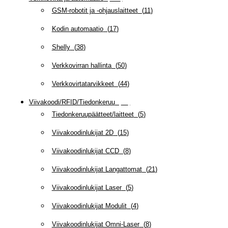
GSM-robotit ja -ohjauslaitteet
(
11
)
Kodin automaatio
(
17
)
Shelly
(
38
)
Verkkovirran hallinta
(
50
)
Verkkovirtatarvikkeet
(
44
)
Viivakoodi/RFID/Tiedonkeruu
(
66
)
Tiedonkeruupäätteet/laitteet
(
5
)
Viivakoodinlukijat 2D
(
15
)
Viivakoodinlukijat CCD
(
8
)
Viivakoodinlukijat Langattomat
(
21
)
Viivakoodinlukijat Laser
(
5
)
Viivakoodinlukijat Modulit
(
4
)
Viivakoodinlukijat Omni-Laser
(
8
)