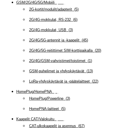
GSM/2G/4G/5G/Mobiili
(
115
)
2G-kortit/modulit/adapterit
(
5
)
2G/4G-mokkulat, RS-232
(
6
)
2G/4G-mokkulat, USB
(
3
)
2G/4G/5G-antennit ja -kaapelit
(
45
)
2G/4G/5G-reitittimet SIM-korttipaikalla
(
20
)
2G/4G/GSM-vahvistimet/toistimet
(
1
)
GSM-puhelimet ja yhdyskäytävät
(
13
)
LoRa-yhdyskäytävät ja -päätelaitteet
(
22
)
HomePlug/HomePNA
(
8
)
HomePlug/Powerline
(
3
)
HomePNA-laitteet
(
5
)
Kaapelit CAT/Valokuitu
(
608
)
CAT-ulkokaapelit ja asennus
(
67
)