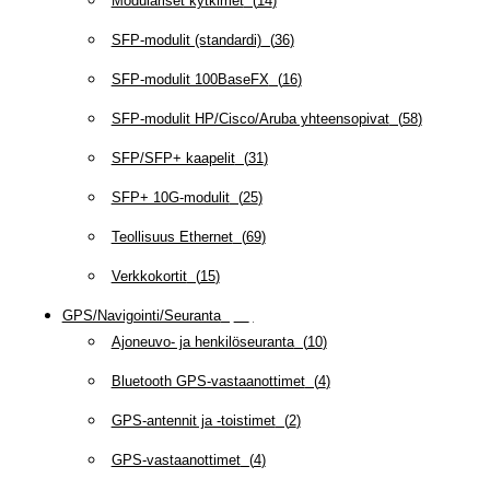
Modulariset kytkimet
(
14
)
SFP-modulit (standardi)
(
36
)
SFP-modulit 100BaseFX
(
16
)
SFP-modulit HP/Cisco/Aruba yhteensopivat
(
58
)
SFP/SFP+ kaapelit
(
31
)
SFP+ 10G-modulit
(
25
)
Teollisuus Ethernet
(
69
)
Verkkokortit
(
15
)
GPS/Navigointi/Seuranta
(
20
)
Ajoneuvo- ja henkilöseuranta
(
10
)
Bluetooth GPS-vastaanottimet
(
4
)
GPS-antennit ja -toistimet
(
2
)
GPS-vastaanottimet
(
4
)