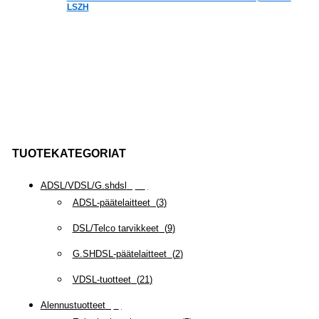
LSZH
TUOTEKATEGORIAT
ADSL/VDSL/G.shdsl
(
35
)
ADSL-päätelaitteet
(
3
)
DSL/Telco tarvikkeet
(
9
)
G.SHDSL-päätelaitteet
(
2
)
VDSL-tuotteet
(
21
)
Alennustuotteet
(
5
)