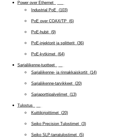
Power over Ethernet
(
218
)
Industrial PoE
(
103
)
PoE over COAX/TP
(
6
)
PoE-hubit
(
9
)
PoE-injektorit ja splitterit
(
36
)
PoE-kytkimet
(
64
)
Sarjaliikenne-tuotteet
(
47
)
Sarjaliikenne- ja rinnakkaiskortit
(
14
)
Sarjaliikenne-tarvikkeet
(
20
)
Sarjaporttipalvelimet
(
13
)
Tulostus
(
69
)
Kuittikirjoittimet
(
20
)
Seiko Precision Tulostimet
(
3
)
Seiko SLP-tarratulostimet
(
5
)