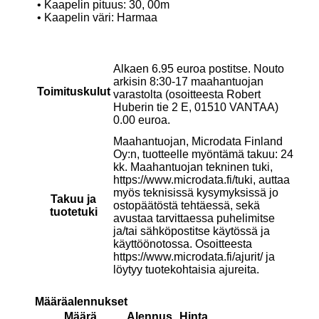
• Kaapelin pituus: 30, 00m
• Kaapelin väri: Harmaa
Alkaen 6.95 euroa postitse. Nouto
arkisin 8:30-17 maahantuojan
Toimituskulut
varastolta (osoitteesta Robert
Huberin tie 2 E, 01510 VANTAA)
0.00 euroa.
Maahantuojan, Microdata Finland
Oy:n, tuotteelle myöntämä takuu: 24
kk. Maahantuojan tekninen tuki,
https://www.microdata.fi/tuki, auttaa
myös teknisissä kysymyksissä jo
Takuu ja
ostopäätöstä tehtäessä, sekä
tuotetuki
avustaa tarvittaessa puhelimitse
ja/tai sähköpostitse käytössä ja
käyttöönotossa. Osoitteesta
https://www.microdata.fi/ajurit/ ja
löytyy tuotekohtaisia ajureita.
Määräalennukset
Määrä
Alennus
Hinta