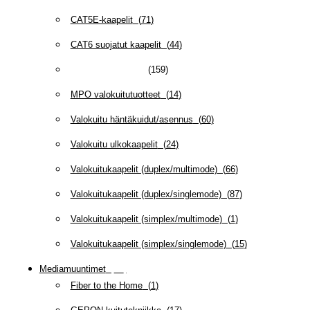
CAT5E-kaapelit
(
71
)
CAT6 suojatut kaapelit
(
44
)
CAT6/6A -kaapelit
(
159
)
MPO valokuitutuotteet
(
14
)
Valokuitu häntäkuidut/asennus
(
60
)
Valokuitu ulkokaapelit
(
24
)
Valokuitukaapelit (duplex/multimode)
(
66
)
Valokuitukaapelit (duplex/singlemode)
(
87
)
Valokuitukaapelit (simplex/multimode)
(
1
)
Valokuitukaapelit (simplex/singlemode)
(
15
)
Mediamuuntimet
(
97
)
Fiber to the Home
(
1
)