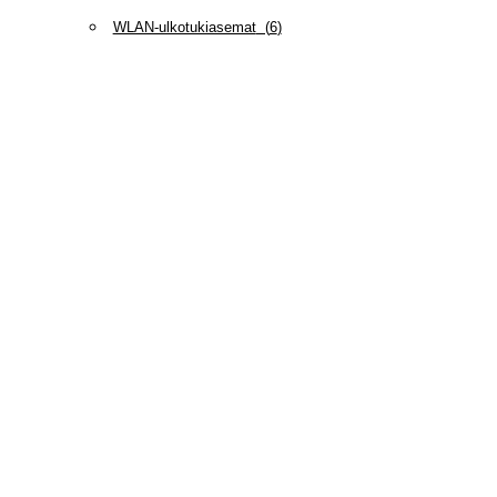
WLAN-ulkotukiasemat
(
6
)