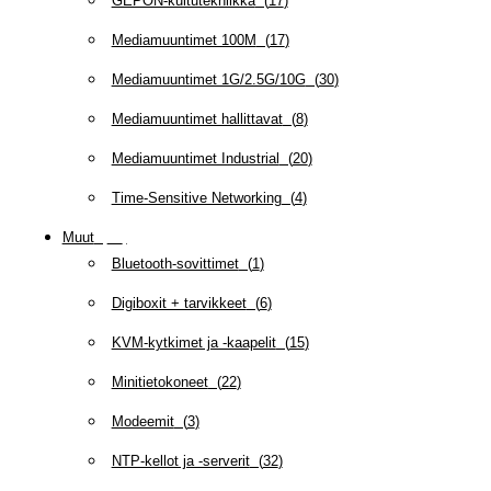
GEPON-kuitutekniikka
(
17
)
Mediamuuntimet 100M
(
17
)
Mediamuuntimet 1G/2.5G/10G
(
30
)
Mediamuuntimet hallittavat
(
8
)
Mediamuuntimet Industrial
(
20
)
Time-Sensitive Networking
(
4
)
Muut
(
79
)
Bluetooth-sovittimet
(
1
)
Digiboxit + tarvikkeet
(
6
)
KVM-kytkimet ja -kaapelit
(
15
)
Minitietokoneet
(
22
)
Modeemit
(
3
)
NTP-kellot ja -serverit
(
32
)