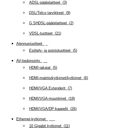
ADSL-päätelaitteet
(
3
)
DSL/Telco tarvikkeet
(
9
)
G.SHDSL-päätelaitteet
(
2
)
VDSL-tuotteet
(
21
)
Alennustuotteet
(
5
)
Esittely- ja poistotuotteet
(
5
)
AV-tiedonsiirto
(
63
)
HDMI-jakajat
(
5
)
HDMI-matriisikytkimet/kytkimet
(
6
)
HDMI/VGA Extenderit
(
7
)
HDMI/VGA-muuntimet
(
19
)
HDMI/VGA/DP-kaapelit
(
26
)
Ethernet-kytkimet
(
319
)
10 Gigabit kytkimet
(
11
)