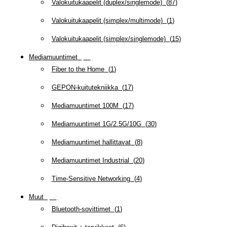
Valokuitukaapelit (duplex/singlemode)
(
87
)
Valokuitukaapelit (simplex/multimode)
(
1
)
Valokuitukaapelit (simplex/singlemode)
(
15
)
Mediamuuntimet
(
97
)
Fiber to the Home
(
1
)
GEPON-kuitutekniikka
(
17
)
Mediamuuntimet 100M
(
17
)
Mediamuuntimet 1G/2.5G/10G
(
30
)
Mediamuuntimet hallittavat
(
8
)
Mediamuuntimet Industrial
(
20
)
Time-Sensitive Networking
(
4
)
Muut
(
79
)
Bluetooth-sovittimet
(
1
)