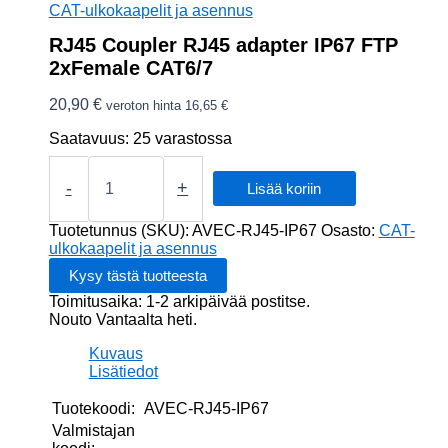
CAT-ulkokaapelit ja asennus
RJ45 Coupler RJ45 adapter IP67 FTP
2xFemale CAT6/7
20,90
€
veroton hinta
16,65
€
Saatavuus:
25 varastossa
RJ45
Coupler
-
+
Lisää koriin
RJ45
adapter
Tuotetunnus (SKU):
AVEC-RJ45-IP67
Osasto:
CAT-
IP67
ulkokaapelit ja asennus
FTP
2xFemale
Toimitusaika: 1-2 arkipäivää postitse.
CAT6/7
Nouto Vantaalta heti.
määrä
Kuvaus
Lisätiedot
Tuotekoodi:
AVEC-RJ45-IP67
Valmistajan