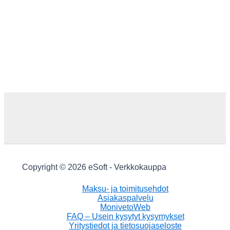
Copyright © 2026 eSoft - Verkkokauppa
Maksu- ja toimitusehdot
Asiakaspalvelu
MonivetoWeb
FAQ – Usein kysytyt kysymykset
Yritystiedot ja tietosuojaseloste