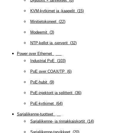
Digiboxit + tarvikkeet
(
6
)
KVM-kytkimet ja -kaapelit
(
15
)
Minitietokoneet
(
22
)
Modeemit
(
3
)
NTP-kellot ja -serverit
(
32
)
Power over Ethernet
(
218
)
Industrial PoE
(
103
)
PoE over COAX/TP
(
6
)
PoE-hubit
(
9
)
PoE-injektorit ja splitterit
(
36
)
PoE-kytkimet
(
64
)
Sarjaliikenne-tuotteet
(
47
)
Sarjaliikenne- ja rinnakkaiskortit
(
14
)
Sarjaliikenne-tarvikkeet
(
20
)