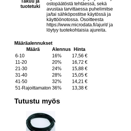
Takuu ja
ostopäätöstä tehtäessä, sekä
tuotetuki
avustaa tarvittaessa puhelimitse
ja/tai sähköpostitse käytössä ja
käyttöönotossa. Osoitteesta
https://www.microdata.fi/ajurit/ ja
löytyy tuotekohtaisia ajureita.
Määräalennukset
Määrä
Alennus
Hinta
6-10
16%
17,56
€
11-20
20%
16,72
€
21-30
24%
15,88
€
31-40
28%
15,05
€
41-50
32%
14,21
€
51-Rajoittamaton
36%
13,38
€
Tutustu myös