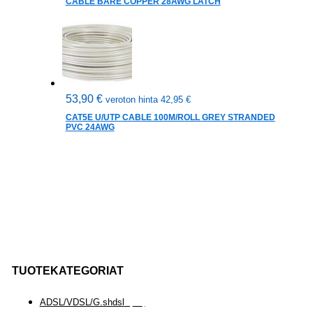
CABLE BARE COPPER 28AWG LATCH
53,90
€
veroton hinta
42,95
€
CAT5E U/UTP CABLE 100M/ROLL GREY STRANDED
PVC 24AWG
TUOTEKATEGORIAT
ADSL/VDSL/G.shdsl
(
35
)