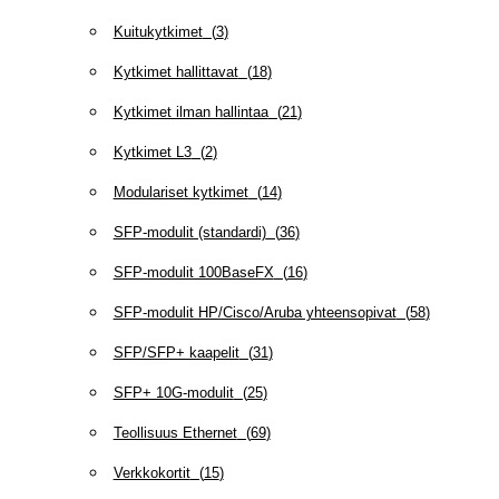
Kuitukytkimet
(
3
)
Kytkimet hallittavat
(
18
)
Kytkimet ilman hallintaa
(
21
)
Kytkimet L3
(
2
)
Modulariset kytkimet
(
14
)
SFP-modulit (standardi)
(
36
)
SFP-modulit 100BaseFX
(
16
)
SFP-modulit HP/Cisco/Aruba yhteensopivat
(
58
)
SFP/SFP+ kaapelit
(
31
)
SFP+ 10G-modulit
(
25
)
Teollisuus Ethernet
(
69
)
Verkkokortit
(
15
)