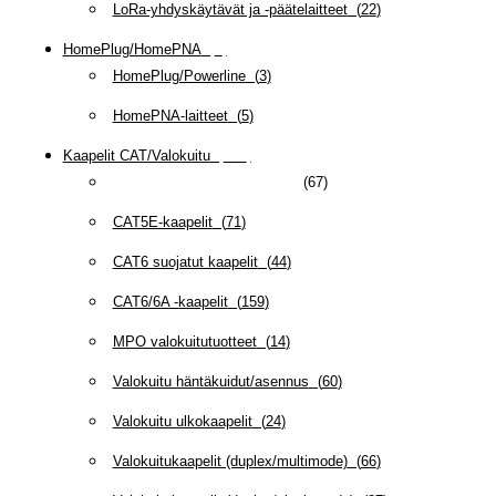
LoRa-yhdyskäytävät ja -päätelaitteet
(
22
)
HomePlug/HomePNA
(
8
)
HomePlug/Powerline
(
3
)
HomePNA-laitteet
(
5
)
Kaapelit CAT/Valokuitu
(
608
)
CAT-ulkokaapelit ja asennus
(
67
)
CAT5E-kaapelit
(
71
)
CAT6 suojatut kaapelit
(
44
)
CAT6/6A -kaapelit
(
159
)
MPO valokuitutuotteet
(
14
)
Valokuitu häntäkuidut/asennus
(
60
)
Valokuitu ulkokaapelit
(
24
)
Valokuitukaapelit (duplex/multimode)
(
66
)