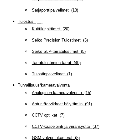
Sarjaporttipalvelimet
(
13
)
Tulostus
(
69
)
Kuittikirjoittimet
(
20
)
Seiko Precision Tulostimet
(
3
)
Seiko SLP-tarratulostimet
(
5
)
Tarratulostimien tarrat
(
40
)
Tulostinpalvelimet
(
1
)
Turvallisuus/kameravalvonta
(
335
)
Analoginen kameravalvonta
(
15
)
Anturit/tarvikkeet hälyttimiin
(
91
)
CCTV optiikat
(
7
)
CCTV-kaapelointi ja virransyöttö
(
37
)
GSM-valvontakamerat
(
8
)