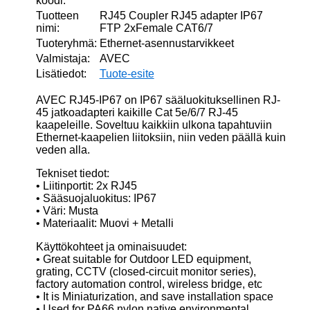
koodi:
Tuotteen
RJ45 Coupler RJ45 adapter IP67
nimi:
FTP 2xFemale CAT6/7
Tuoteryhmä:
Ethernet-asennustarvikkeet
Valmistaja:
AVEC
Lisätiedot:
Tuote-esite
AVEC RJ45-IP67 on IP67 sääluokituksellinen RJ-
45 jatkoadapteri kaikille Cat 5e/6/7 RJ-45
kaapeleille. Soveltuu kaikkiin ulkona tapahtuviin
Ethernet-kaapelien liitoksiin, niin veden päällä kuin
veden alla.
Tekniset tiedot:
• Liitinportit: 2x RJ45
• Sääsuojaluokitus: IP67
• Väri: Musta
• Materiaalit: Muovi + Metalli
Käyttökohteet ja ominaisuudet:
• Great suitable for Outdoor LED equipment,
grating, CCTV (closed-circuit monitor series),
factory automation control, wireless bridge, etc
• It is Miniaturization, and save installation space
• Used for PA66 nylon native environmental