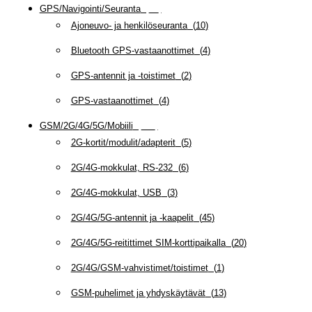
GPS/Navigointi/Seuranta
(
20
)
Ajoneuvo- ja henkilöseuranta
(
10
)
Bluetooth GPS-vastaanottimet
(
4
)
GPS-antennit ja -toistimet
(
2
)
GPS-vastaanottimet
(
4
)
GSM/2G/4G/5G/Mobiili
(
115
)
2G-kortit/modulit/adapterit
(
5
)
2G/4G-mokkulat, RS-232
(
6
)
2G/4G-mokkulat, USB
(
3
)
2G/4G/5G-antennit ja -kaapelit
(
45
)
2G/4G/5G-reitittimet SIM-korttipaikalla
(
20
)
2G/4G/GSM-vahvistimet/toistimet
(
1
)
GSM-puhelimet ja yhdyskäytävät
(
13
)