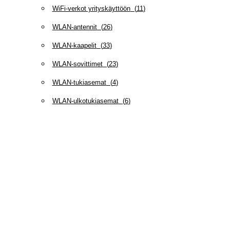
WiFi-verkot yrityskäyttöön
(
11
)
WLAN-antennit
(
26
)
WLAN-kaapelit
(
33
)
WLAN-sovittimet
(
23
)
WLAN-tukiasemat
(
4
)
WLAN-ulkotukiasemat
(
6
)