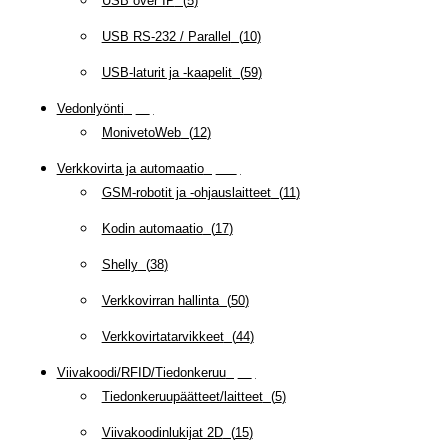
USB over IP
(
5
)
USB RS-232 / Parallel
(
10
)
USB-laturit ja -kaapelit
(
59
)
Vedonlyönti
(
12
)
MonivetoWeb
(
12
)
Verkkovirta ja automaatio
(
160
)
GSM-robotit ja -ohjauslaitteet
(
11
)
Kodin automaatio
(
17
)
Shelly
(
38
)
Verkkovirran hallinta
(
50
)
Verkkovirtatarvikkeet
(
44
)
Viivakoodi/RFID/Tiedonkeruu
(
66
)
Tiedonkeruupäätteet/laitteet
(
5
)
Viivakoodinlukijat 2D
(
15
)