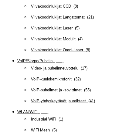
Viivakoodinlukijat CCD
(
8
)
Viivakoodinlukijat Langattomat
(
21
)
Viivakoodinlukijat Laser
(
5
)
Viivakoodinlukijat Modulit
(
4
)
Viivakoodinlukijat Omni-Laser
(
8
)
VoIP/Skype/Puhelin
(
143
)
Video- ja puhelinneuvottelu
(
17
)
VoIP-kuulokemikrofonit
(
32
)
VoIP-puhelimet ja -sovittimet
(
53
)
VoIP-yhdyskäytävät ja vaihteet
(
41
)
WLAN/WiFi
(
109
)
Industrial WiFi
(
1
)
WiFi Mesh
(
5
)