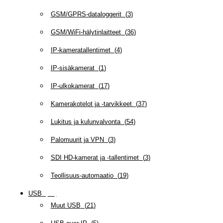
GSM/GPRS-dataloggerit
(
3
)
GSM/WiFi-hälytinlaitteet
(
36
)
IP-kameratallentimet
(
4
)
IP-sisäkamerat
(
1
)
IP-ulkokamerat
(
17
)
Kamerakotelot ja -tarvikkeet
(
37
)
Lukitus ja kulunvalvonta
(
54
)
Palomuurit ja VPN
(
3
)
SDI HD-kamerat ja -tallentimet
(
3
)
Teollisuus-automaatio
(
19
)
USB
(
95
)
Muut USB
(
21
)