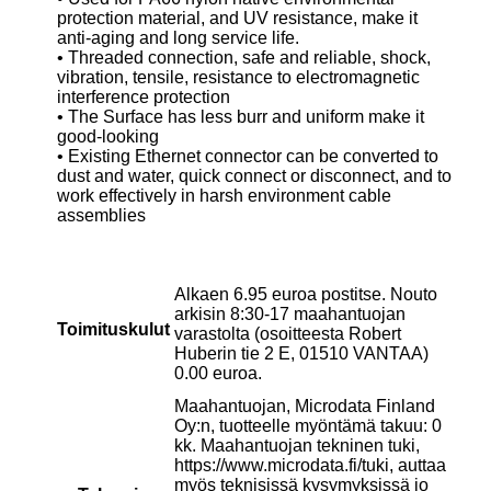
protection material, and UV resistance, make it
anti-aging and long service life.
• Threaded connection, safe and reliable, shock,
vibration, tensile, resistance to electromagnetic
interference protection
• The Surface has less burr and uniform make it
good-looking
• Existing Ethernet connector can be converted to
dust and water, quick connect or disconnect, and to
work effectively in harsh environment cable
assemblies
Alkaen 6.95 euroa postitse. Nouto
arkisin 8:30-17 maahantuojan
Toimituskulut
varastolta (osoitteesta Robert
Huberin tie 2 E, 01510 VANTAA)
0.00 euroa.
Maahantuojan, Microdata Finland
Oy:n, tuotteelle myöntämä takuu: 0
kk. Maahantuojan tekninen tuki,
https://www.microdata.fi/tuki, auttaa
myös teknisissä kysymyksissä jo